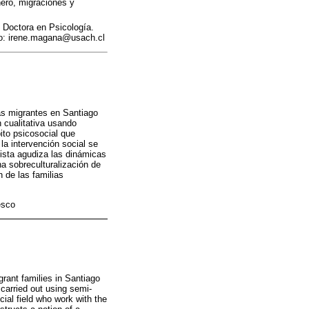
nero, migraciones y
. Doctora en Psicología.
ico: irene.magana@usach.cl
ias migrantes en Santiago
 cualitativa usando
ito psicosocial que
la intervención social se
cista agudiza las dinámicas
a sobreculturalización de
n de las familias
esco
grant families in Santiago
 carried out using semi-
ial field who work with the