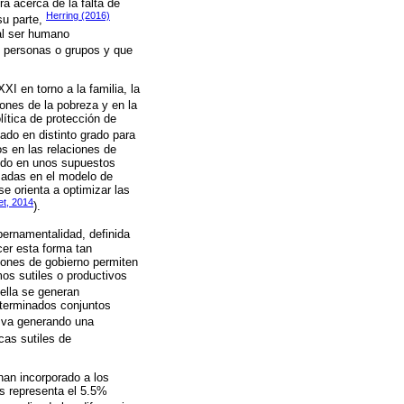
ra acerca de la falta de
Herring (2016)
su parte,
 al ser humano
n personas o grupos y que
XI en torno a la familia, la
ones de la pobreza y en la
lítica de protección de
cado en distinto grado para
os en las relaciones de
ando en unos supuestos
asadas en el modelo de
e orienta a optimizar las
et, 2014
).
bernamentalidad, definida
cer esta forma tan
ciones de gobierno permiten
mos sutiles o productivos
 ella se generan
eterminados conjuntos
l va generando una
cas sutiles de
han incorporado a los
/as representa el 5.5%