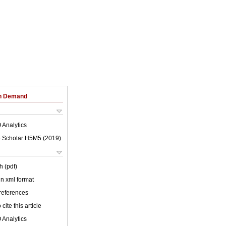
on Demand
 Analytics
 Scholar H5M5 (
2019
)
h (pdf)
 in xml format
 references
cite this article
 Analytics