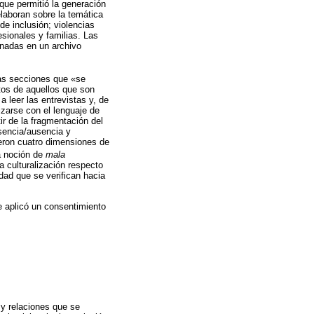
 que permitió la generación
elaboran sobre la temática
de inclusión; violencias
esionales y familias. Las
enadas en un archivo
llas secciones que «se
tos de aquellos que son
a leer las entrevistas y, de
izarse con el lenguaje de
ir de la fragmentación del
esencia/ausencia y
cieron cuatro dimensiones de
la noción de
mala
 la culturalización respecto
idad que se verifican hacia
e aplicó un consentimiento
 y relaciones que se