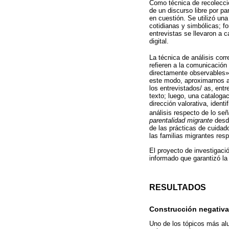
Como técnica de recolección
de un discurso libre por p
en cuestión. Se utilizó una
cotidianas y simbólicas; f
entrevistas se llevaron a 
digital.
La técnica de análisis corr
refieren a la comunicación
directamente observables» (
este modo, aproximarnos a 
los entrevistados/ as, entr
texto; luego, una cataloga
dirección valorativa, ident
análisis respecto de lo señ
parentalidad migrante
desde
de las prácticas de cuidado
las familias migrantes res
El proyecto de investigaci
informado que garantizó la
RESULTADOS
Construcción negativa 
Uno de los tópicos más alu