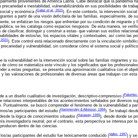
cipalmente provenientes de América Latina. Cabe destacar que la pandemia ha
precariedad e inestabilidad, vulnerabilizándola en sus posibilidades de traba
Galaz
et al
., 2021
 social y económica (
). En este contexto, la intervención socia
rantes a partir de una visión deficitaria de las familias, especialmente, de s
ente, se enfatizan los riesgos que enfrentan por su condición de migrante y fa
 pública, se les cataloga como espacios riesgosos. De esta manera, se verifi
de clasificar, distinguir y construir a estas- que valoran sus estilos relaciona
habilidades de estos/as, los espacios vitales y contextuales, así como las pos
, 2021
). Este control está relacionado directamente con la vinculación simbóli
 precariedad y vulnerabilidad, sin considerar cómo el sistema social y político
e la vulnerabilidad en la intervención social sobre las familias migrantes y su
a de cómo se materializa este vínculo y los significados que los profesionale
onder a estas preguntas, se presenta una aproximación cualitativa con el obje
s y las valoraciones de profesionales de diversas áreas que trabajan con esta
Palumbo 
de a un diseño cualitativo de investigación, descriptivo-comprensivo (
de relaciones interpretables de los acontecimientos señalados por diversos su
o. Puntualmente, se buscó comprender el fenómeno de la vulnerabilidad a parti
Hammersley & Atkinson, 1994
mos/as participantes del estudio (
). Se trabajó des
Haraway, 1995
 desde la lógica de
conocimientos situados
(
), desde donde se pr
n/a investigador/a neutral; por el contrario, esta perspectiva se interesa por l
producen dentro de las ciencias.
Valles, 1997
los/as participantes del estudio fue teóricamente conducido (
) y se