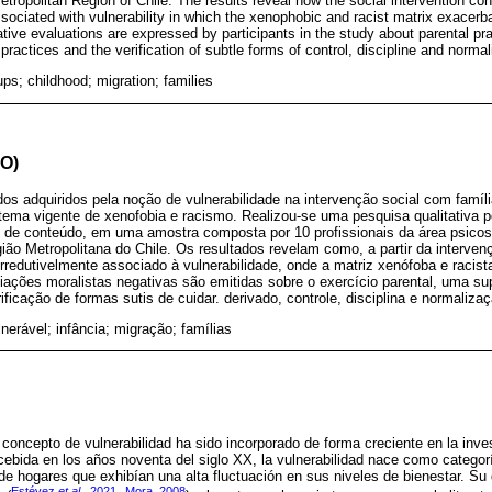
etropolitan Region of Chile. The results reveal how the social intervention con
ssociated with vulnerability in which the xenophobic and racist matrix exacer
ative evaluations are expressed by participants in the study about parental pra
e practices and the verification of subtle forms of control, discipline and normal
ps; childhood; migration; families
O)
idos adquiridos pela noção de vulnerabilidade na intervenção social com famí
tema vigente de xenofobia e racismo. Realizou-se uma pesquisa qualitativa p
e de conteúdo, em uma amostra composta por 10 profissionais da área psico
ão Metropolitana do Chile. Os resultados revelam como, a partir da interven
irredutivelmente associado à vulnerabilidade, onde a matriz xenófoba e racis
iações moralistas negativas são emitidas sobre o exercício parental, uma su
ificação de formas sutis de cuidar. derivado, controle, disciplina e normaliza
nerável; infância; migração; famílias
 concepto de vulnerabilidad ha sido incorporado de forma creciente en la inv
ncebida en los años noventa del siglo XX, la vulnerabilidad nace como categor
e hogares que exhibían una alta fluctuación en sus niveles de bienestar. Su di
Estévez
et al
., 2021
Mora, 2008