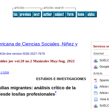
ricana de Ciencias Sociales, Niñez y
Services 
Journal
5X
On-line version
ISSN
2027-7679
SciELO
.niñez juv vol.20 no.2 Manizales May/Aug. 2022
Google
0.2.5326
Article
ESTUDIOS E INVESTIGACIONES
Spanis
Article
lias migrantes: análisis crítico de la
*
Article
desde los/las profesionales
How to 
SciELO