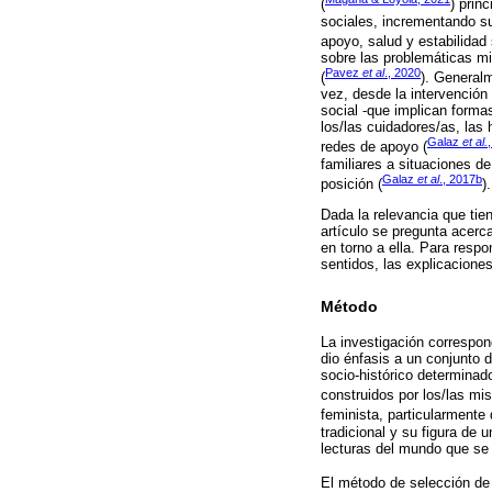
(
) prin
sociales, incrementando su 
apoyo, salud y estabilidad
sobre las problemáticas mig
Pavez
et al
., 2020
(
). Generalm
vez, desde la intervención
social -que implican formas 
los/las cuidadores/as, las 
Galaz
et al.
redes de apoyo (
familiares a situaciones de
Galaz
et al
., 2017b
posición (
).
Dada la relevancia que tien
artículo se pregunta acerc
en torno a ella. Para resp
sentidos, las explicacione
Método
La investigación correspon
dio énfasis a un conjunto 
socio-histórico determinad
construidos por los/las mis
feminista, particularmente
tradicional y su figura de u
lecturas del mundo que se 
El método de selección de 