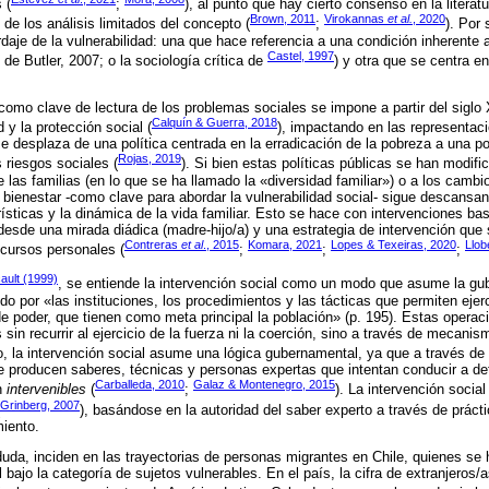
 (
;
), al punto que hay cierto consenso en la literatu
Brown, 2011
Virokannas
et al.
, 2020
 de los análisis limitados del concepto (
;
). Por 
daje de la vulnerabilidad: una que hace referencia a una condición inherente
Castel, 1997
de Butler, 2007; o la sociología crítica de
) y otra que se centra e
 como clave de lectura de los problemas sociales se impone a partir del siglo X
Calquín & Guerra, 2018
 y la protección social (
), impactando en las representaci
se desplaza de una política centrada en la erradicación de la pobreza a una po
Rojas, 2019
s riesgos sociales (
). Si bien estas políticas públicas se han modifi
las familias (en lo que se ha llamado la «diversidad familiar») o a los cambi
l bienestar -como clave para abordar la vulnerabilidad social- sigue descans
rísticas y la dinámica de la vida familiar. Esto se hace con intervenciones b
esde una mirada diádica (madre-hijo/a) y una estrategia de intervención que s
Contreras
et al
., 2015
Komara, 2021
Lopes & Texeiras, 2020
Llob
ecursos personales (
;
;
;
ault (1999)
, se entiende la intervención social como un modo que asume la gu
do por «las instituciones, los procedimientos y las tácticas que permiten ejer
de poder, que tienen como meta principal la población» (p. 195). Estas opera
 sin recurrir al ejercicio de la fuerza ni la coerción, sino a través de mecanis
o, la intervención social asume una lógica gubernamental, ya que a través de
 producen saberes, técnicas y personas expertas que intentan conducir a d
Carballeda, 2010
Galaz & Montenegro, 2015
n
intervenibles
(
;
). La intervención socia
Grinberg, 2007
), basándose en la autoridad del saber experto a través de prácti
miento.
duda, inciden en las trayectorias de personas migrantes en Chile, quienes se 
l bajo la categoría de sujetos vulnerables. En el país, la cifra de extranjeros