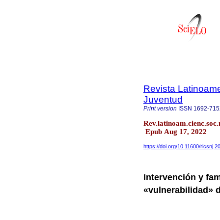
Revista Latinoame
Juventud
Print version
ISSN
1692-71
Rev.latinoam.cienc.soc
Epub Aug 17, 2022
https://doi.org/10.11600/rlcsnj.2
Intervención y fami
«vulnerabilidad» 