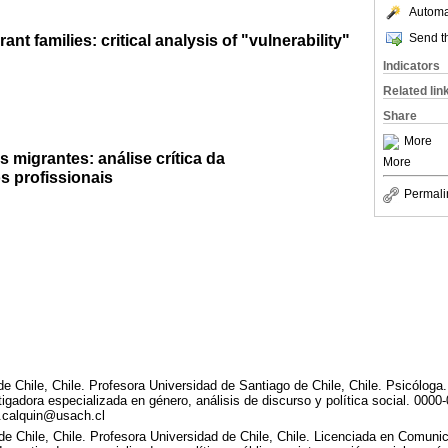
Automat
ant families: critical analysis of "vulnerability"
Send th
Indicators
Related lin
Share
More
s migrantes: análise crítica da
More
s profissionais
Permali
e Chile, Chile. Profesora Universidad de Santiago de Chile, Chile. Psicóloga
adora especializada en género, análisis de discurso y política social. 0000
a.calquin@usach.cl
e Chile, Chile. Profesora Universidad de Chile, Chile. Licenciada en Comuni