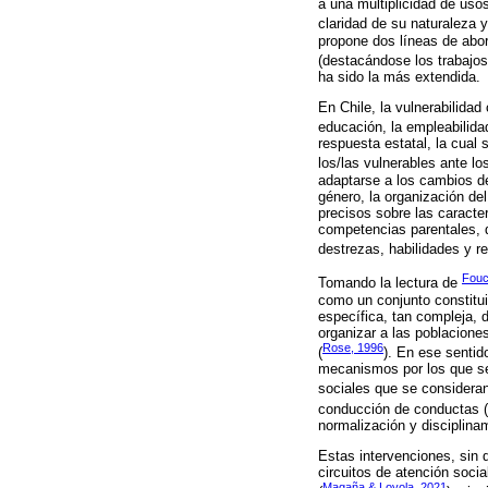
a una multiplicidad de usos
claridad de su naturaleza y
propone dos líneas de abor
(destacándose los trabajos 
ha sido la más extendida.
En Chile, la vulnerabilidad
educación, la empleabilidad
respuesta estatal, la cual 
los/las vulnerables ante lo
adaptarse a los cambios de 
género, la organización de
precisos sobre las caracte
competencias parentales, d
destrezas, habilidades y r
Fouc
Tomando la lectura de
como un conjunto constitui
específica, tan compleja, 
organizar a las poblaciones
Rose, 1996
(
). En ese sentid
mecanismos por los que se
sociales que se considera
conducción de conductas (
normalización y disciplina
Estas intervenciones, sin 
circuitos de atención socia
Magaña & Loyola, 2021