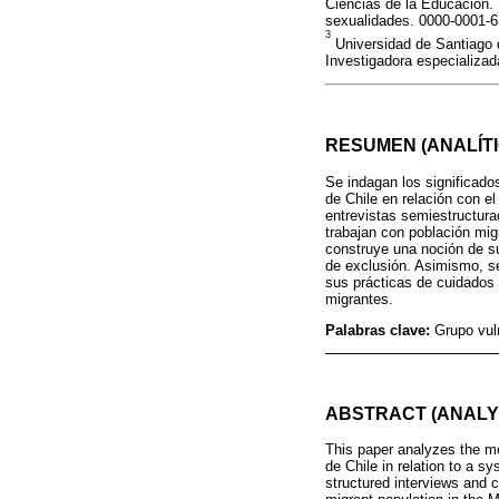
Ciencias de la Educación. 
sexualidades. 0000-0001-6
3
Universidad de Santiago d
Investigadora especializa
RESUMEN (ANALÍTI
Se indagan los significado
de Chile en relación con e
entrevistas semiestructura
trabajan con población mig
construye una noción de su
de exclusión. Asimismo, se
sus prácticas de cuidados y
migrantes.
Palabras clave:
Grupo vul
ABSTRACT (ANALY
This paper analyzes the mea
de Chile in relation to a s
structured interviews and 