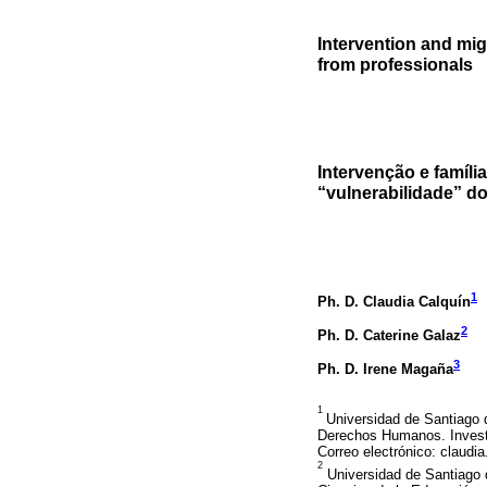
Intervention and migr
from professionals
Intervenção e família
“vulnerabilidade” do
1
Ph. D. Claudia Calquín
2
Ph. D. Caterine Galaz
3
Ph. D. Irene Magaña
1
Universidad de Santiago d
Derechos Humanos. Investig
Correo electrónico: claudi
2
Universidad de Santiago d