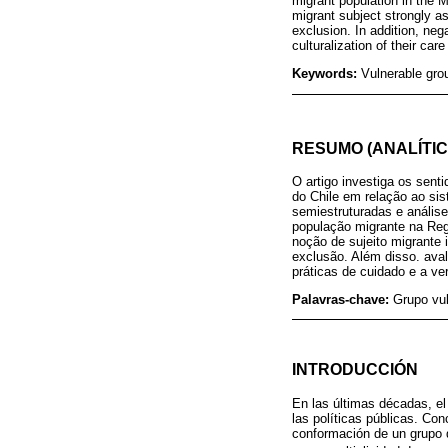
migrant population in the M
migrant subject strongly a
exclusion. In addition, neg
culturalization of their car
Keywords:
Vulnerable grou
RESUMO (ANALÍTIC
O artigo investiga os sent
do Chile em relação ao sis
semiestruturadas e anális
população migrante na Regi
noção de sujeito migrante 
exclusão. Além disso. aval
práticas de cuidado e a ver
Palavras-chave:
Grupo vul
INTRODUCCIÓN
En las últimas décadas, el
las políticas públicas. Co
conformación de un grupo d