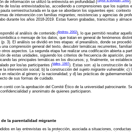
Taylor & Bogdan, 1992
 de información se utilizó la entrevista en profundidad (
)
arte de los/as entrevistados/as, accediendo a comprensiones que los sujetos 
 pauta semiestructurada en la que se abordaron los siguientes ejes: contexto 
ormas de intervención con familias migrantes; resistencias y agencias de prof
cabo durante los años 2018-2019. Estas fueron grabadas, transcritas y almac
Andreu, 2002
espondió al análisis de contenido (
), lo que permitió resaltar aque
 simbólica o mensaje de los datos, que tratan en general de fenómenos distin
p. 3). El análisis se dividió en tres etapas: el preanálisis, donde se procedió 
una comprensión general del texto, descubrir temáticas recurrentes, familiar
e otros aspectos. La segunda etapa fue realizar una codificación abierta a part
ción de estas unidades, siguiendo los criterios de frecuencia de aparición, pr
ificando las principales temáticas en los discursos; y, finalmente, se estable
Valles, 1997
alado por los/as participantes (
). Estas son: a) la construcción de 
 la intervención social; b) la construcción del
sujeto migrante vulnerable
; c)
 en relación al género y la nacionalidad; y d) las prácticas de gubernamental
pecto de sus formas de cuidado.
ón contó con la aprobación del Comité Ético de la universidad patrocinante. S
 confidencialidad y anonimato de quienes participaron.
de la parentalidad migrante
didos en las entrevistas es la protección, asociada a situaciones, conductas