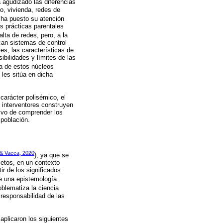
 agudizado las diferencias
jo, vivienda, redes de
l ha puesto su atención
us prácticas parentales
lta de redes, pero, a la
can sistemas de control
les, las características de
ibilidades y límites de las
ca de estos núcleos
 les sitúa en dicha
 carácter polisémico, el
s interventores construyen
tivo de comprender los
 población.
& Vacca, 2020
), ya que se
jetos, en un contexto
r de los significados
de una epistemología
oblematiza la ciencia
a responsabilidad de las
 aplicaron los siguientes