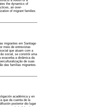
structs a notion of a
bates the dynamics of
ctices, an over-
ization of migrant families.
lias migrantes em Santiago
or meio de entrevistas
ssocial que atuam com a
ção social, se constrói uma
ta exacerba a dinâmica da
perculturalização de suas
ção das famílias migrantes.
estigación académica y en
ía que da cuenta de la
fusión posterior dio lugar