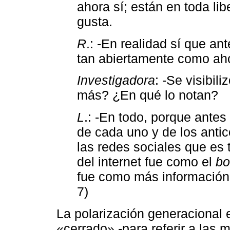
ahora sí; están en toda lib
gusta.
R
.: -En realidad sí que a
tan abiertamente como aho
Investigadora
: -Se visibil
más? ¿En qué lo notan?
L
.: -En todo, porque antes
de cada uno y de los anti
las redes sociales que es 
del internet fue como el
b
fue como más información. 
7)
La polarización generacional e
«cerrado» -para referir a las 