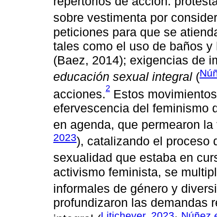
repertorios de acción: protest
sobre vestimenta por consider
peticiones para que se atiend
tales como el uso de baños y 
(Baez, 2014); exigencias de i
Núñ
educación sexual integral
(
2
acciones.
Estos movimientos 
efervescencia del feminismo
en agenda, que permearon la v
2023
), catalizando el proceso 
sexualidad que estaba en cur
activismo feminista, se multip
informales de género y divers
profundizaron las demandas r
Litichever, 2023
Núñez