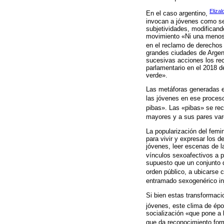
Elizal
En el caso argentino,
invocan a jóvenes como ser
subjetividades, modificand
movimiento «Ni una menos»,
en el reclamo de derechos
grandes ciudades de Argent
sucesivas acciones los rec
parlamentario en el 2018 
verde».
Las metáforas generadas en
las jóvenes en ese proceso
pibas». Las «pibas» se rec
mayores y a sus pares var
La popularización del femi
para vivir y expresar los 
jóvenes, leer escenas de l
vínculos sexoafectivos a p
supuesto que un conjunto 
orden público, a ubicarse 
entramado sexogenérico inj
Si bien estas transformaci
jóvenes, este clima de épo
socialización «que pone a 
que da reconocimiento form