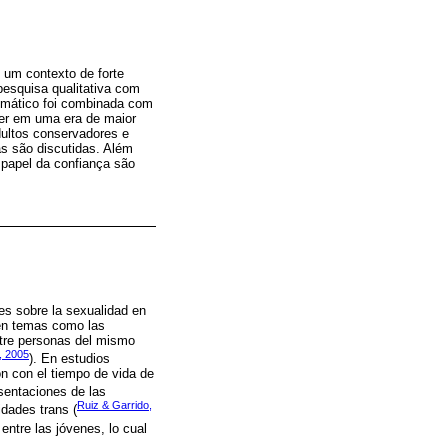
 um contexto de forte
pesquisa qualitativa com
temático foi combinada com
ver em uma era de maior
dultos conservadores e
s são discutidas. Além
o papel da confiança são
des sobre la sexualidad en
 en temas como las
entre personas del mismo
, 2005
). En estudios
n con el tiempo de vida de
sentaciones de las
Ruiz & Garrido,
idades trans (
entre las jóvenes, lo cual