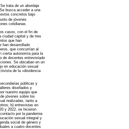
 Se trata de un abordaje
. Se busca acceder a una
textos concretos bajo
junto de jóvenes
iones cotidianas.
os casos, con el fin de
a ciudad capital y de tres
entos que han
e han desarrollado
eros, que concurrían al
n cierta autonomía para la
po de docentes entrevistado
niciones. Se ubicaban en un
ajo en educación sexual
ivista de la «disidencia
secundarias públicas y
talleres diseñados y
 por nuestro equipo que
 de jóvenes sobre los
ual realizadas, tanto a
tros; b) entrevistas en
20 y 2022, se hicieron
e contacto por la pandemia
ucación sexual integral y
agenda social de género y
iduales a cuatro docentes