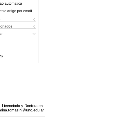
ão automática
este artigo por email
s
cionados
ar
nk
. Licenciada y Doctora en
arina.tomasini@unc.edu.ar