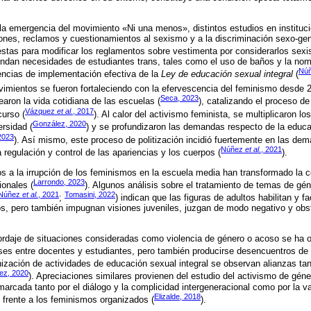
 la emergencia del movimiento «Ni una menos», distintos estudios en instituc
nes, reclamos y cuestionamientos al sexismo y a la discriminación sexo-gen
testas para modificar los reglamentos sobre vestimenta por considerarlos sexis
endan necesidades de estudiantes trans, tales como el uso de baños y la nom
Núñ
encias de implementación efectiva de la
Ley de educación sexual integral
(
mientos se fueron fortaleciendo con la efervescencia del feminismo desde
Seca, 2023
ron la vida cotidiana de las escuelas (
), catalizando el proceso de 
Vázquez
et al.
, 2017
urso (
). Al calor del activismo feminista, se multiplicaron l
González, 2020
ersidad (
) y se profundizaron las demandas respecto de la educa
2023
). Así mismo, este proceso de politización incidió fuertemente en las de
Núñez
et al.
, 2021
 regulación y control de las apariencias y los cuerpos (
).
s a la irrupción de los feminismos en la escuela media han transformado la c
Larrondo, 2023
ionales (
). Algunos análisis sobre el tratamiento de temas de gé
Núñez
et al.
, 2021
Tomasini, 2022
;
) indican que las figuras de adultos habilitan y fa
os, pero también impugnan visiones juveniles, juzgan de modo negativo y obs
ordaje de situaciones consideradas como violencia de género o acoso se ha 
ses entre docentes y estudiantes, pero también producirse desencuentros de 
nización de actividades de educación sexual integral se observan alianzas t
ez, 2020
). Apreciaciones similares provienen del estudio del activismo de géne
 marcada tanto por el diálogo y la complicidad intergeneracional como por la va
Elizalde, 2018
 frente a los feminismos organizados (
).