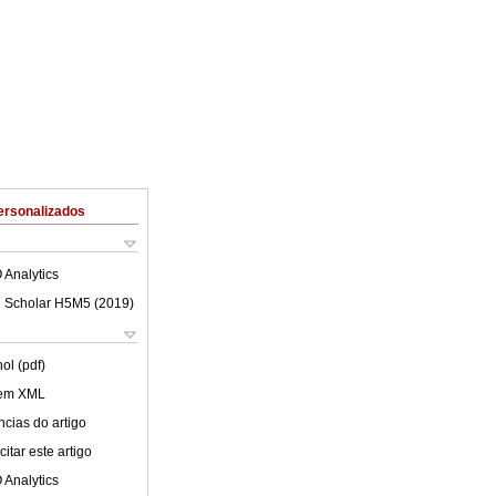
ersonalizados
 Analytics
 Scholar H5M5 (
2019
)
ol (pdf)
 em XML
cias do artigo
itar este artigo
 Analytics