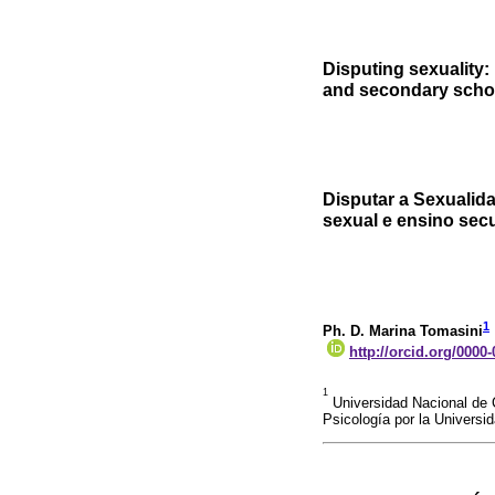
Disputing sexuality:
and secondary schoo
Disputar a Sexualida
sexual e ensino sec
1
Ph. D. Marina Tomasini
http://orcid.org/0000
1
Universidad Nacional de C
Psicología por la Univers