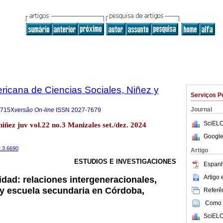
ricana de Ciencias Sociales, Niñez y
Serviços P
Journal
-715X
versão On-line
ISSN
2027-7679
SciELO
niñez juv vol.22 no.3 Manizales set./dez. 2024
Google
2.3.6690
Artigo
ESTUDIOS E INVESTIGACIONES
Espanh
Artigo
idad: relaciones intergeneracionales,
y escuela secundaria en Córdoba,
Referên
Como c
SciELO