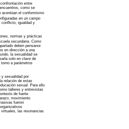
 confrontación entre
esencuentros, como se
e acentúan el conformismo
 configuradas en un campo
 conflicto, igualdad y
iones, normas y prácticas
 escuela secundaria. Como
 apartado deben pensarse
es en dirección a una
undo, la sexualidad se
sarla solo en clave de
n torno a parámetros
o y sexualidad por
a relación de estas
educación sexual. Para ello
omo talleres y entrevistas
contexto de fuerte
barazo
, movimiento
masivas fueron
 organizativos
 virtuales, las resonancias