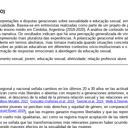
O)
terpretações e disputas geracionais sobre sexualidade e educação sexual, em
xualidade. Baseia-se em entrevistas realizadas como parte de um projeto de 
do ensino médio em Córdoba, Argentina (2018-2020). A análise de conteúdo 
a narrativa. Os resultados indicam que há uma percepção generalizada de vi
preensão mais pluralista das experiências. A polarização geracional entre a
idente em termos abstratos, mas tornase matizada quando situações concreta
 sobre as práticas educativas em diferentes contextos sócio-institucionais e 
 formação de respostas emocionais à abordagem da educação sexual.
ento sexual; jovem; educação sexual; afetividade; relação professor aluno
, regional y nacional señala cambios en los últimos 20 a 30 años en las actitu
rizan como más liberales o abiertas con respecto a generaciones anteriores,
tales, el descenso de la edad de la primera relación sexual y las relaciones 
lloux-Morales, 2021
González-Quiñones
et al.
, 2019
Twenge
et al.
, 2015
Wells & Twenge
;
;
;
 entre jóvenes se perciben más derechos y equidad de género, en comparació
skopf-Roger, 2019
), que las mujeres ganaron mayores libertades y que las repre
n vuelto más igualitarias, así como se registra mayor aceptación de las ident
ajo se señala que las transformaciones más relevantes parecen haber ocurrido 
a tenido mayores efectos en la sexualidad de las mujeres.