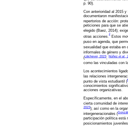
p. 90).
Con anterioridad al 2015 y
documentaron manifestacio
repertorios de acción: pro
peticiones para que se ati
elegido (Baez, 2014); exig
2
otras acciones.
Estos movi
puso en agenda, que permea
sexualidad que estaba en c
informales de género y div
Litichever, 2023
Núñez
et al.
, 
(
;
como las vinculadas con la
Los acontecimientos ligado
las relaciones intergenerac
punto de vista estudiantil (
conocimientos significativ
acciones organizativas.
Específicamente, en el ab
cierta comunidad de intere
2023
); así como en la orga
Gonzál
intergeneracionales (
participación política está
posicionamientos juveniles