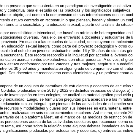
 de un proyecto que se sustenta en un paradigma de investigación cualitativa.
d y contextual para el estudio de las prácticas y los significados subjetivos
obre el objeto, así como a la comprensión de sus interrelaciones con los con
 interés estuvo centrado en reconstruir lo que piensan, hacen y sienten un con
n torno a la sexualidad y la educación sexual, a partir del análisis de situac
 por accesibilidad e intencional, se buscó un mínimo de heterogeneidad en l
stitucionales diversas. Para ello, se entrevistó a docentes y estudiantes de l
 provincia. En cuanto a las escuelas de la ciudad, se incluyeron establecimi
ajo en educación sexual integral como parte del proyecto pedagógico y otros qu
ocalizó el estudio en jóvenes estudiantes entre 16 y 18 años de distintos gén
ela secundaria. Este recorte respondió a la inquietud por acceder a jóvenes co
riencia en acercamientos sexoafectivos con otras personas. A su vez, el gru
ras y estuvo conformado por tres varones y tres mujeres, según sus autodefi
ntre los 30 y 50 años y manifestaron algún grado de compromiso con el trab
gral. Dos docentes se reconocieron como «feministas» y un profesor como act
ompone de un conjunto de narrativas de estudiantes y docentes de escuelas 
e Córdoba, producidas entre 2018 y 2022 en distintos espacios de diálogo: a) 
o de investigación en tres colegios; se analizó un material gráfico producido
 y sexualidad. Luego, se formularon preguntas para acercarse a las miradas
de educación sexual integral: qué piensan de las actividades de educación sex
e recursos y modalidades y cuáles son sus intereses en esta materia, entre o
ntes, realizadas en seis establecimientos escolares. Así mismo, durante 20
 a través de la plataforma Meet, en el marco de las medidas de restricción d
las percepciones acerca de las actividades escolares que reconocen como ed
ste tema, así como sobre la relación entre algunos debates instalados en la 
y significaciones producidas por estudiantes y docentes; c) entrevistas indiv