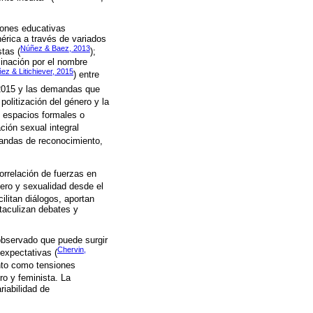
iones educativas
érica a través de variados
Núñez & Baez, 2013
tas (
);
inación por el nombre
ez & Litichiever, 2015
) entre
 2015 y las demandas que
politización del género y la
os espacios formales o
ción sexual integral
mandas de reconocimiento,
orrelación de fuerzas en
nero y sexualidad desde el
cilitan diálogos, aportan
taculizan debates y
observado que puede surgir
Chervin,
expectativas (
anto como tensiones
ro y feminista. La
riabilidad de