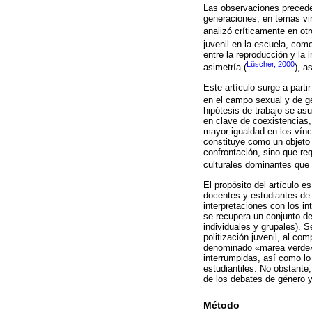
Las observaciones preceden
generaciones, en temas vi
analizó críticamente en otr
juvenil en la escuela, com
entre la reproducción y la 
Lüscher, 2000
asimetría (
), a
Este artículo surge a part
en el campo sexual y de g
hipótesis de trabajo se a
en clave de coexistencias,
mayor igualdad en los vínc
constituye como un objeto 
confrontación, sino que re
culturales dominantes que c
El propósito del artículo 
docentes y estudiantes de
interpretaciones con los in
se recupera un conjunto de
individuales y grupales). S
politización juvenil, al co
denominado «marea verde».
interrumpidas, así como lo
estudiantiles. No obstante
de los debates de género y 
Método