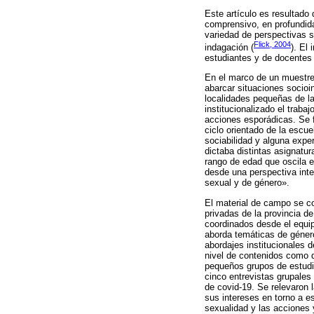
Este artículo es resultado
comprensivo, en profundida
variedad de perspectivas s
Flick, 2004
indagación (
). El
estudiantes y de docentes e
En el marco de un muestreo
abarcar situaciones socioin
localidades pequeñas de la
institucionalizado el trab
acciones esporádicas. Se f
ciclo orientado de la escu
sociabilidad y alguna expe
dictaba distintas asignatu
rango de edad que oscila e
desde una perspectiva inte
sexual y de género».
El material de campo se c
privadas de la provincia d
coordinados desde el equip
aborda temáticas de género
abordajes institucionales 
nivel de contenidos como d
pequeños grupos de estudia
cinco entrevistas grupales
de covid-19. Se relevaron 
sus intereses en torno a e
sexualidad y las acciones 