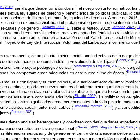
de (2015)
señala que desde los años dos mil el nuevo conjunto normativo, las p
es sexuales, sujetos de derecho y beneficiarios de políticas públicas, lo cua
o las nociones de libertad, autonomía, igualdad y derechos. A partir del 2015,
 ganó una extendida visibilidad el protagonismo juvenil, especialmente de 
Bianciotti, 2024
Larrondo, 2024
T
 sexuales y de género (
; Elizalde & Mateo, 2018;
;
ina se produjeron movilizaciones masivas contra los femicidios y la violenc
lamos se fueron ampliando en articulación con el Paro Internacional de Mujer
del Proyecto de Ley de Interrupción Voluntaria del Embarazo, movimiento que
 ese momento, de amplia circulación social, son indicativas de la carga dele
Peker, 2019
 de transformación, denominándolo la «revolución de las hijas» (
) 
Montenegro & Ezquerra, 2022
ortaron como sujeto pedagógico central (
), encargad
Tomasini
ones los comportamientos adecuados en este nuevo clima de época (
nismo, sus consignas y su terminología, el cuestionamiento del amor románti
deseos eróticos, aportaron nuevos marcos de interpretación que han permitido,
a vida cotidiana en clave de violencia o de abuso, lo que se tensa con lo que
Elizalde, 2022
artir de esta nueva conciencia adquirida (
). La politización del gé
de temas -antes significados como pertenecientes a la vida privada- pasen a
Tomasini & Morales, 2022
como asuntos socialmente modificables (
) y a ser codif
Romero, 2021
usto (
).
ones tienen anclajes heterogéneos y coexisten con desigualdades experiencia
1
Chervin, 2023
Maggi & Hendel, 2022
ca puede ser leído en clave generacional (
;
).
E
las diferencias sexuales y de género en el centro de una escena deliberativa
al a ciertos derechos en su entorno, constituye una condición epocal totalme