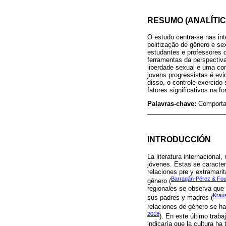
RESUMO (ANALÍTIC
O estudo centra-se nas in
politização de gênero e se
estudantes e professores 
ferramentas da perspectiv
liberdade sexual e uma com
jovens progressistas é ev
disso, o controle exercido
fatores significativos na
Palavras-chave:
Comportam
INTRODUCCIÓN
La literatura internacional
jóvenes. Estas se caracte
relaciones pre y extramari
Barragán-Pérez & Foui
género (
regionales se observa que
Krau
sus padres y madres (
relaciones de género se ha
2018
). En este último trab
indicaría que la cultura h