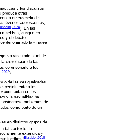
rácticas y los discursos
l produce otras
 con la emergencia del
las jóvenes adolescentes,
omasini, 2020
). En las
ia machista, aunque en
es y el debate
 fue denominado la «marea
gativa vinculada al rol de
o la «revolución de las
as de enseñarle a los
, 2022
).
co o de las desigualdades
 especialmente a las
 experimentan en los
nero y la sexualidad ha
 considerarse problemas de
icados como parte de un
les en distintos grupos de
n tal contexto, la
 socialmente extendida y
Elizalde, 2018
nte inédita» (
,