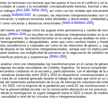
tes se tensionan con lecturas que han puesto el foco en el conflicto y en la
nculados al cuerpo y la sexualidad, conceptualizando barreras, brechas o d
Arce, 2008
Núñez, 2013
os trabajos (
;
), así como con las miradas que únicament
Southwell (2020)
o señala
. Al contrario, las relaciones intergeneracionales son
innovación, e implican tensiones entre afinidades y desacuerdos, solidaridad y
Nauck & Steinbach, 2009
sí como cercanías y distancias emocionales (
).
ir del interés por indagar cómo las pugnas entre permanencia y cambio de noc
Velasco, 2016
énero (
) se inscriben en las dinámicas intergeneracionales en la
sume que: primero, las transformaciones en el campo sexual aludidas en este
 heterogeneidades y desigualdades, antes que como cambios totales y lineal
ulos sexoafectivos y corporales así como en las relaciones de género; y, seg
de disputa en las relaciones intergeneracionales, aunque esto no implica pen
quiere analizar una multiplicidad de procesos en la negociación de sentidos e
Weeks, 2000
lasifican prácticas y experiencias (
).
es analizar cómo son interpretadas las transformaciones en el campo de géner
 algunas escuelas secundarias de Córdoba, Argentina. Se busca comprender l
tercambios cotidianos en la escuela y, particularmente, con el abordaje de la 
 narrativas producidas entre 2018 y 2022 en dispositivos conversacionales (c
e trata de un material generado durante el trabajo de campo que inició en un 
mpás del tratamiento parlamentario de la
Ley de interrupción voluntaria del em
 En 2020, con la irrupción de la pandemia por covid-19, las movilizaciones 
 fue la presencialidad escolar con la consecuente afectación en los procesos
, desde la investigación se siguió indagando hasta el 2022 a través de medios
sexualidad a nivel de los vínculos intra e intergeneracionales.