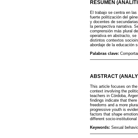
RESUMEN (ANALÍTI
El trabajo se centra en la
fuerte politización del gén
y docentes de secundarias
la perspectiva narrativa. 
comprensión más plural de 
operativa en abstracto, se
distintos contextos socioi
abordaje de la educación se
Palabras clave:
Comportam
ABSTRACT (ANALY
This article focuses on the
context involving the poli
teachers in Córdoba, Argen
findings indicate that ther
freedoms and a more plural
progressive youth is evide
factors that shape emotion
different socio-institutiona
Keywords:
Sexual behavio