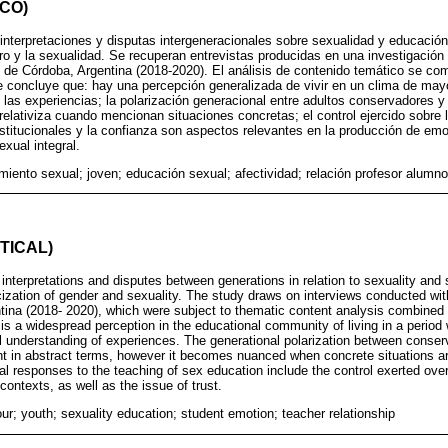
CO)
s interpretaciones y disputas intergeneracionales sobre sexualidad y educació
ero y la sexualidad. Se recuperan entrevistas producidas en una investigación 
 de Córdoba, Argentina (2018-2020). El análisis de contenido temático se co
Se concluye que: hay una percepción generalizada de vivir en un clima de mayo
las experiencias; la polarización generacional entre adultos conservadores y
 relativiza cuando mencionan situaciones concretas; el control ejercido sobre 
nstitucionales y la confianza son aspectos relevantes en la producción de emo
xual integral.
iento sexual; joven; educación sexual; afectividad; relación profesor alumno
TICAL)
 interpretations and disputes between generations in relation to sexuality and 
ticization of gender and sexuality. The study draws on interviews conducted wi
tina (2018- 2020), which were subject to thematic content analysis combined w
e is a widespread perception in the educational community of living in a period
 understanding of experiences. The generational polarization between conser
nt in abstract terms, however it becomes nuanced when concrete situations ar
al responses to the teaching of sex education include the control exerted over
l contexts, as well as the issue of trust.
ur; youth; sexuality education; student emotion; teacher relationship