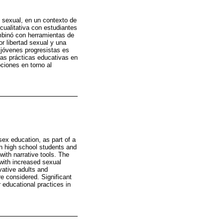
n sexual, en un contexto de
cualitativa con estudiantes
mbinó con herramientas de
r libertad sexual y una
 jóvenes progresistas es
las prácticas educativas en
ciones en torno al
sex education, as part of a
th high school students and
ith narrative tools. The
 with increased sexual
vative adults and
e considered. Significant
 educational practices in