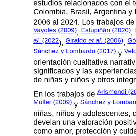
estudios relacionados con el
Colombia, Brasil, Argentina y
2006 al 2024. Los trabajos d
Vayoles (2009)
Estupiñán (2020)
,
,
al.
(2022
Giraldo
et al.
(2006)
Gó
),
,
Sánchez y Lombardo (2017)
Vel
y
orientación cualitativa narrati
significados y las experiencias
de niñas y niños y otros integr
Arismendi (2
En los trabajos de
Müller (2009)
Sánchez y Lombar
y
niñas, niños y adolescentes, 
develan una valoración positi
como amor, protección y cuida