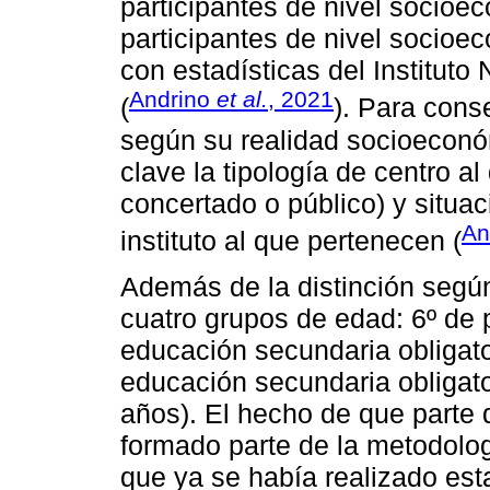
participantes de nivel socioe
participantes de nivel socioe
con estadísticas del Instituto
Andrino
et al.
, 2021
(
). Para conse
según su realidad socioeconó
clave la tipología de centro a
concertado o público) y situac
An
instituto al que pertenecen (
Además de la distinción segú
cuatro grupos de edad: 6º de p
educación secundaria obligator
educación secundaria obligator
años). El hecho de que parte 
formado parte de la metodolog
que ya se había realizado est