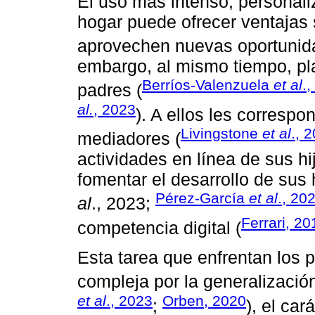
El uso más intenso, personali
hogar puede ofrecer ventajas s
aprovechen nuevas oportunid
embargo, al mismo tiempo, pla
Berríos-Valenzuela
et al
.
padres (
al.
, 2023
). A ellos les corresp
Livingstone
et al
., 
mediadores (
actividades en línea de sus hij
fomentar el desarrollo de sus 
Pérez-García
et al
., 20
al
., 2023;
Ferrari, 20
competencia digital (
Esta tarea que enfrentan los
compleja por la generalización
et al
., 2023
Orben, 2020
;
), el car