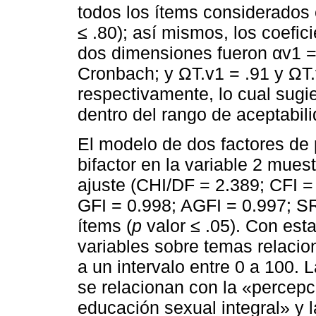
todos los ítems considerados e
≤ .80); así mismos, los coefic
dos dimensiones fueron αv1 = 
Cronbach; y ΩT.v1 = .91 y ΩT.
respectivamente, lo cual sugi
dentro del rango de aceptabili
El modelo de dos factores de 
bifactor en la variable 2 mu
ajuste (CHI/DF = 2.389; CFI 
GFI = 0.998; AGFI = 0.997; SR
ítems (
p
valor ≤ .05). Con est
variables sobre temas relacion
a un intervalo entre 0 a 100. 
se relacionan con la «percepci
educación sexual integral» y la