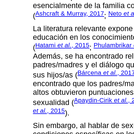
esencialmente de la familia 
Ashcraft & Murray, 2017
Neto
et a
(
;
La literatura relevante expone
educación en los conocimient
Hatami
et al.
, 2015
Phulambrikar
(
;
Además, se ha encontrado rela
padres/madres y el diálogo q
Bárcena
et al.
, 201
sus hijos/as (
encontrado que los padres/ma
altos obtuvieron puntuacione
Apaydin-Cirik
et al.
, 
sexualidad (
et al.
, 2015
).
Sin embargo, al hablar de sexu