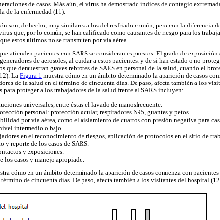
generaciones de casos. Más aún, el virus ha demostrado índices de contagio extrema
da de la enfermedad (11).
n son, de hecho, muy similares a los del resfriado común, pero con la diferencia de
virus que, por lo común, se han calificado como causantes de riesgo para los trabaj
a que estos últimos no se transmiten por vía aérea.
 que atienden pacientes con SARS se consideran expuestos. El grado de exposición
eneradores de aerosoles, al cuidar a estos pacientes, y de si han estado o no prote
dios que demuestran graves rebrotes de SARS en personal de la salud, cuando el brote
(12). La
Figura 1
muestra cómo en un ámbito determinado la aparición de casos com
dores de la salud en el término de cincuenta días. De paso, afecta también a los visit
 para proteger a los trabajadores de la salud frente al SARS incluyen:
auciones universales, entre éstas el lavado de manosfrecuente.
otección personal: protección ocular, respiradores N95, guantes y petos.
bilidad por vía aérea, como el aislamiento de cuartos con presión negativa para c
nivel intermedio o bajo.
adores en el reconocimiento de riesgos, aplicación de protocolos en el sitio de trab
to y reporte de los casos de SARS.
contactos y exposiciones.
de los casos y manejo apropiado.
stra cómo en un ámbito determinado la aparición de casos comienza con pacientes 
l término de cincuenta días. De paso, afecta también a los visitantes del hospital (12