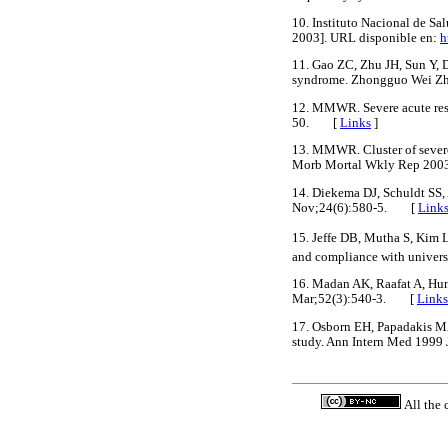
10. Instituto Nacional de S
2003]. URL disponible en:
h
11. Gao ZC, Zhu JH, Sun Y, D
syndrome. Zhongguo Wei Zh
12. MMWR. Severe acute re
50. [
Links
]
13. MMWR. Cluster of severe
Morb Mortal Wkly Rep 20
14. Diekema DJ, Schuldt SS,
Nov;24(6):580-5. [
Link
15. Jeffe DB, Mutha S, Kim L
and compliance with univer
16. Madan AK, Raafat A, Hun
Mar;52(3):540-3. [
Links
17. Osborn EH, Papadakis MA
study. Ann Intern Med 199
All the 