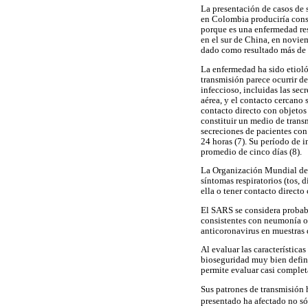
La presentación de casos de 
en Colombia produciría conse
porque es una enfermedad res
en el sur de China, en noviem
dado como resultado más de 
La enfermedad ha sido etioló
transmisión parece ocurrir d
infeccioso, incluidas las sec
aérea, y el contacto cercano
contacto directo con objeto
constituir un medio de trans
secreciones de pacientes con
24 horas (7). Su período de 
promedio de cinco días (8).
La Organización Mundial de 
síntomas respiratorios (tos,
ella o tener contacto direct
El SARS se considera probable
consistentes con neumonía o 
anticoronavirus en muestras d
Al evaluar las característic
bioseguridad muy bien defin
permite evaluar casi complet
Sus patrones de transmisión 
presentado ha afectado no sól