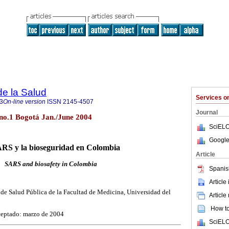
de la Salud
Services 
3
On-line version
ISSN
2145-4507
Journal
 no.1 Bogotá Jan./June 2004
SciELO
Google
ARS y la bioseguridad en Colombia
Article
SARS and biosafety in Colombia
Spanis
Article
de Salud Pública de la Facultad de Medicina, Universidad del
Article
How to 
ceptado: marzo de 2004
SciELO