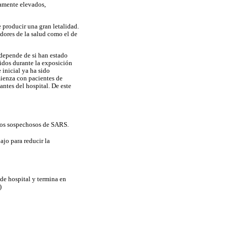
damente elevados,
 producir una gran letalidad.
adores de la salud como el de
 depende de si han estado
gidos durante la exposición
 inicial ya ha sido
ienza con pacientes de
antes del hospital. De este
asos sospechosos de SARS.
ajo para reducir la
de hospital y termina en
)