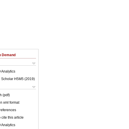
on Demand
 Analytics
 Scholar H5M5 (
2019
)
h (pdf)
 in xml format
 references
cite this article
 Analytics