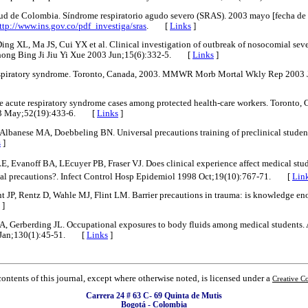
alud de Colombia. Síndrome respiratorio agudo severo (SRAS). 2003 mayo [fecha de
ttp://www.ins.gov.co/pdf_investiga/sras
. [
Links
]
ing XL, Ma JS, Cui YX et al. Clinical investigation of outbreak of nosocomial seve
ong Bing Ji Jiu Yi Xue 2003 Jun;15(6):332-5. [
Links
]
spiratory syndrome. Toronto, Canada, 2003. MMWR Morb Mortal Wkly Rep 2003 
 acute respiratory syndrome cases among protected health-care workers. Toront
03 May;52(19):433-6. [
Links
]
 Albanese MA, Doebbeling BN. Universal precautions training of preclinical stude
s
]
E, Evanoff BA, LEcuyer PB, Fraser VJ. Does clinical experience affect medical stud
sal precautions?. Infect Control Hosp Epidemiol 1998 Oct;19(10):767-71. [
Lin
t JP, Rentz D, Wahle MJ, Flint LM. Barrier precautions in trauma: is knowledge e
]
, Gerberding JL. Occupational exposures to body fluids among medical students. 
9 Jan;130(1):45-51. [
Links
]
contents of this journal, except where otherwise noted, is licensed under a
Creative C
Carrera 24 # 63 C- 69 Quinta de Mutis
Bogotá - Colombia