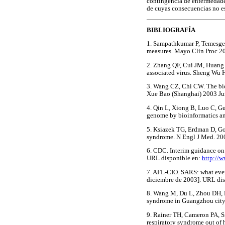
contingencia de enfermedade
de cuyas consecuencias no e
BIBLIOGRAFÍA
1. Sampathkumar P, Temesgen
measures. Mayo Clin Proc 
2. Zhang QF, Cui JM, Huang 
associated virus. Sheng W
3. Wang CZ, Chi CW. The bio
Xue Bao (Shanghai) 2003 
4. Qin L, Xiong B, Luo C, G
genome by bioinformatics a
5. Ksiazek TG, Erdman D, Gol
syndrome. N Engl J Med. 
6. CDC. Interim guidance on 
URL disponible en:
http://w
7. AFL-CIO. SARS: what ever
diciembre de 2003]. URL di
8. Wang M, Du L, Zhou DH, Di
syndrome in Guangzhou cit
9. Rainer TH, Cameron PA, Sm
respiratory syndrome out o