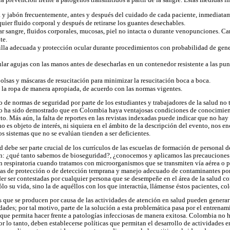
 y jabón frecuentemente, antes y después del cuidado de cada paciente, inmediata
uier fluido corporal y después de retirarse los guantes desechables.
ar sangre, fluidos corporales, mucosas, piel no intacta o durante venopunciones. Ca
te.
illa adecuada y protección ocular durante procedimientos con probabilidad de gene
ar agujas con las manos antes de desecharlas en un contenedor resistente a las pu
olsas y máscaras de resucitación para minimizar la resucitación boca a boca.
 la ropa de manera apropiada, de acuerdo con las normas vigentes.
 de normas de seguridad por parte de los estudiantes y trabajadores de la salud no 
no ha sido demostrado que en Colombia haya ventajosas condiciones de conocimient
cto. Más aún, la falta de reportes en las revistas indexadas puede indicar que no hay 
 no es objeto de interés, ni siquiera en el ámbito de la descripción del evento, nos e
os sistemas que no se evalúan tienden a ser deficientes.
debe ser parte crucial de los currículos de las escuelas de formación de personal de
: ¿qué tanto sabemos de bioseguridad?, ¿conocemos y aplicamos las precauciones
ón respiratoria cuando tratamos con microorganismos que se transmiten vía aérea o p
mas de protección o de detección temprana y manejo adecuado de contaminantes por
er ser contestadas por cualquier persona que se desempeñe en el área de la salud co
o su vida, sino la de aquéllos con los que interactúa, llámense éstos pacientes, col
 que se producen por causa de las actividades de atención en salud pueden generar
ades; por tal motivo, parte de la solución a esta problemática pasa por el entrenam
 que permita hacer frente a patologías infecciosas de manera exitosa. Colombia no h
r lo tanto, deben establecerse políticas que permitan el desarrollo de actividades 