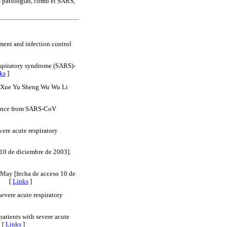
s patologías, como el SARS,
ent and infection control
espiratory syndrome (SARS)-
ks
]
ua Xue Yu Sheng Wu Wu Li
quence from SARS-CoV
ere acute respiratory
 10 de diciembre de 2003].
 May [fecha de acceso 10 de
[
Links
]
evere acute respiratory
atients with severe acute
 [
Links
]