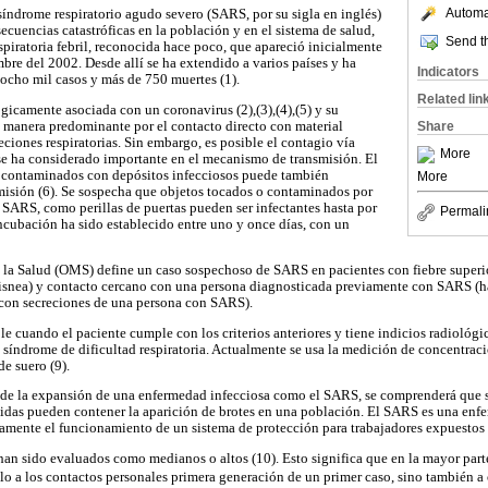
Automat
síndrome respiratorio agudo severo (SARS, por su sigla en inglés)
cuencias catastróficas en la población y en el sistema de salud,
Send th
piratoria febril, reconocida hace poco, que apareció inicialmente
bre del 2002. Desde allí se ha extendido a varios países y ha
Indicators
ocho mil casos y más de 750 muertes (1).
Related lin
gicamente asociada con un coronavirus (2),(3),(4),(5) y su
e manera predominante por el contacto directo con material
Share
reciones respiratorias. Sin embargo, es posible el contagio vía
More
 se ha considerado importante en el mecanismo de transmisión. El
s contaminados con depósitos infecciosos puede también
More
misión (6). Se sospecha que objetos tocados o contaminados por
 SARS, como perillas de puertas pueden ser infectantes hasta por
Permali
incubación ha sido establecido entre uno y once días, con un
la Salud (OMS) define un caso sospechoso de SARS en pacientes con fiebre superi
 disnea) y contacto cercano con una persona diagnosticada previamente con SARS (h
o con secreciones de una persona con SARS).
 cuando el paciente cumple con los criterios anteriores y tiene indicios radiológic
síndrome de dificultad respiratoria. Actualmente se usa la medición de concentrac
e suero (9).
as de la expansión de una enfermedad infecciosa como el SARS, se comprenderá que
idas pueden contener la aparición de brotes en una población. El SARS es una enf
amente el funcionamiento de un sistema de protección para trabajadores expuestos 
han sido evaluados como medianos o altos (10). Esto significa que en la mayor part
o a los contactos personales primera generación de un primer caso, sino también a