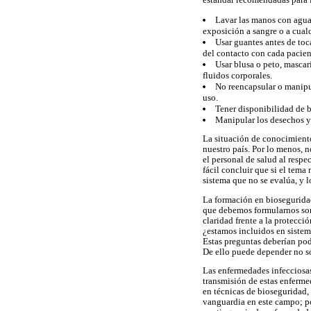
Lavar las manos con agua
exposición a sangre o a cualq
Usar guantes antes de toc
del contacto con cada pacien
Usar blusa o peto, mascar
fluidos corporales.
No reencapsular o manipul
uso.
Tener disponibilidad de b
Manipular los desechos y
La situación de conocimiento
nuestro país. Por lo menos, 
el personal de salud al respe
fácil concluir que si el tema
sistema que no se evalúa, y l
La formación en bioseguridad 
que debemos formularnos son
claridad frente a la protecci
¿estamos incluidos en siste
Estas preguntas deberían pod
De ello puede depender no sól
Las enfermedades infecciosas
transmisión de estas enfermed
en técnicas de bioseguridad,
vanguardia en este campo; po