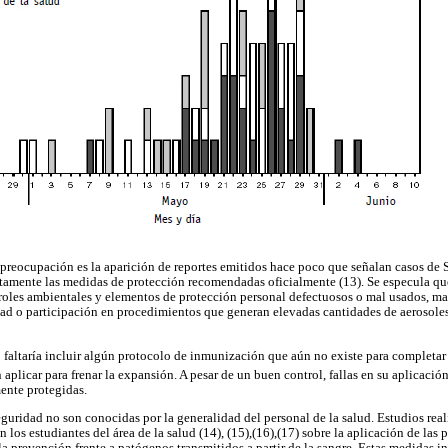
preocupación es la aparición de reportes emitidos hace poco que señalan casos de 
ctamente las medidas de protección recomendadas oficialmente (13). Se especula qu
oles ambientales y elementos de protección personal defectuosos o mal usados, ma
ad o participación en procedimientos que generan elevadas cantidades de aerosole
faltaría incluir algún protocolo de inmunización que aún no existe para completar
aplicar para frenar la expansión. A pesar de un buen control, fallas en su aplicació
ente protegidas.
guridad no son conocidas por la generalidad del personal de la salud. Estudios real
los estudiantes del área de la salud (14), (15),(16),(17) sobre la aplicación de las
a prevención frente a patógenos transmitidos a partir de la sangre. Estas medidas i