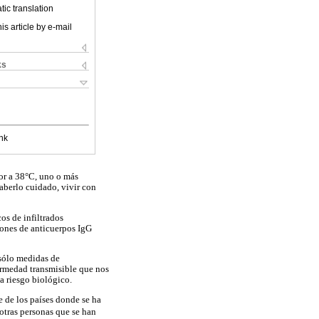
ic translation
is article by e-mail
ks
nk
or a 38°C, uno o más
aberlo cuidado, vivir con
os de infiltrados
iones de anticuerpos IgG
 sólo medidas de
ermedad transmisible que nos
a riesgo biológico.
e de los países donde se ha
 otras personas que se han