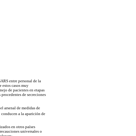
SARS entre personal de la
e estos casos muy
nejo de pacientes en etapas
s procedentes de secreciones
 el arsenal de medidas de
n conducen a la aparición de
izados en otros países
 precauciones universales o
ncluyen: