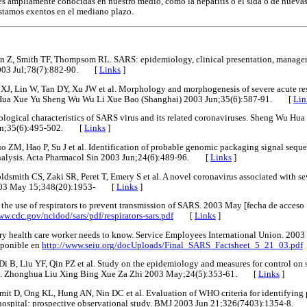
s ampliamente conocidas en nuestro medio, como la hepatitis o el sida o de nueva
stamos exentos en el mediano plazo.
 Z, Smith TF, Thompsom RL. SARS: epidemiology, clinical presentation, managem
2003 Jul;78(7):882-90. [
Links
]
XJ, Lin W, Tan DY, Xu JW et al. Morphology and morphogenesis of severe acute r
u Hua Xue Yu Sheng Wu Wu Li Xue Bao (Shanghai) 2003 Jun;35(6):587-91. [
Lin
logical characteristics of SARS virus and its related coronaviruses. Sheng Wu H
Jun;35(6):495-502. [
Links
]
uo ZM, Hao P, Su J et al. Identification of probable genomic packaging signal se
nalysis. Acta Pharmacol Sin 2003 Jun;24(6):489-96. [
Links
]
dsmith CS, Zaki SR, Peret T, Emery S et al. A novel coronavirus associated with sev
2003 May 15;348(20):1953- [
Links
]
the use of respirators to prevent transmission of SARS. 2003 May [fecha de acceso
ww.cdc.gov/ncidod/sars/pdf/respirators-sars.pdf
[
Links
]
y health care worker needs to know. Service Employees International Union. 2003
sponible en
http://www.seiu.org/docUploads/Final_SARS_Factsheet_5_21_03.pdf
 B, Liu YF, Qin PZ et al. Study on the epidemiology and measures for control on s
y. Zhonghua Liu Xing Bing Xue Za Zhi 2003 May;24(5):353-61. [
Links
]
it D, Ong KL, Hung AN, Nin DC et al. Evaluation of WHO criteria for identifying p
f hospital: prospective observational study. BMJ 2003 Jun 21;326(7403):1354-8.