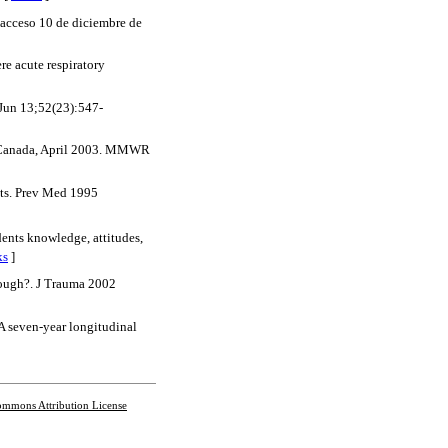
 acceso 10 de diciembre de
re acute respiratory
Jun 13;52(23):547-
o, Canada, April 2003. MMWR
nts. Prev Med 1995
ents knowledge, attitudes,
ks
]
nough?. J Trauma 2002
A seven-year longitudinal
ommons Attribution License