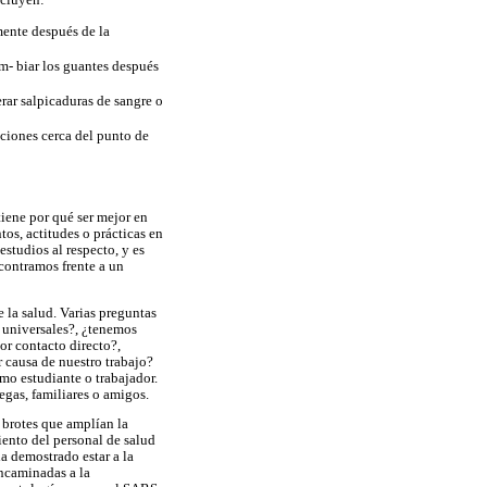
mente después de la
m- biar los guantes después
rar salpicaduras de sangre o
nciones cerca del punto de
tiene por qué ser mejor en
os, actitudes o prácticas en
estudios al respecto, y es
ncontramos frente a un
 la salud. Varias preguntas
 universales?, ¿tenemos
or contacto directo?,
 causa de nuestro trabajo?
mo estudiante o trabajador.
egas, familiares o amigos.
 brotes que amplían la
iento del personal de salud
a demostrado estar a la
encaminadas a la