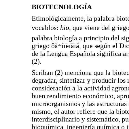
BIOTECNOLOGÍA
Etimológicamente, la palabra biot
vocablos:
bio
, que viene del grieg
palabra biología a principio del s
griego ôå÷íïëïãiá, que según el D
de la Lengua Española significa ar
(2).
Scriban (2) menciona que la biotec
degradar, sintetizar y producir los
consideración a la actividad agronó
buen rendimiento económico, aprove
microorganismos y las estructuras 
mismo, el autor refiere que la biot
interdisciplinario y sistemático, p
bioquímica, ingeniería química o i