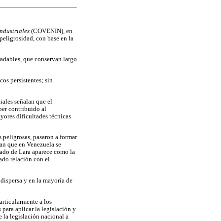
ndustriales
(COVENIN), en
peligrosidad, con base en la
dables, que conservan largo
os persistentes; sin
iales señalan que el
ber contribuido al
ores dificultades técnicas
 peligrosas, pasaron a formar
alan que en Venezuela se
tado de Lara aparece como la
ado relación con el
 dispersa y en la mayoría de
articularmente a los
para aplicar la legislación y
 la legislación nacional a