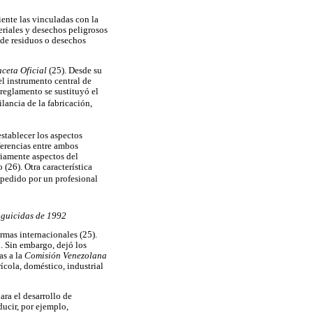
ente las vinculadas con la
eriales y desechos peligrosos
 de residuos o desechos
ceta Oficial
(25). Desde su
el instrumento central de
 reglamento se sustituyó el
ilancia de la fabricación,
stablecer los aspectos
ferencias entre ambos
riamente aspectos del
(26). Otra característica
edido por un profesional
aguicidas de 1992
rmas internacionales (25).
. Sin embargo, dejó los
as a la
Comisión Venezolana
rícola, doméstico, industrial
ra el desarrollo de
ducir, por ejemplo,