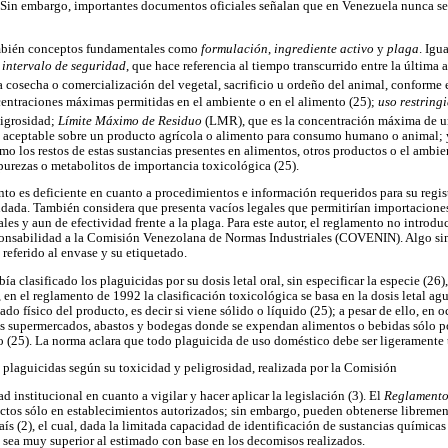
 Sin embargo, importantes documentos oficiales señalan que en Venezuela nunca se
ambién conceptos fundamentales como
formulación
,
ingrediente activo
y
plaga
. Igu
o
intervalo de seguridad
, que hace referencia al tiempo transcurrido entre la última 
a cosecha o comercialización del vegetal, sacrificio u ordeño del animal, conforme e
entraciones máximas permitidas en el ambiente o en el alimento (25);
uso restringi
ligrosidad;
Límite Máximo de Residuo
(LMR), que es la concentración máxima de u
aceptable sobre un producto agrícola o alimento para consumo humano o animal; y
mo los restos de estas sustancias presentes en alimentos, otros productos o el ambie
urezas o metabolitos de importancia toxicológica (25).
nto es deficiente en cuanto a procedimientos e información requeridos para su regis
dada. También considera que presenta vacíos legales que permitirían importaciones
es y aun de efectividad frente a la plaga. Para este autor, el reglamento no introd
sponsabilidad a la Comisión Venezolana de Normas Industriales (COVENIN). Algo si
referido al envase y su etiquetado.
a clasificado los plaguicidas por su dosis letal oral, sin especificar la especie (26
e, en el reglamento de 1992 la clasificación toxicológica se basa en la dosis letal agu
ado físico del producto, es decir si viene sólido o líquido (25); a pesar de ello, en 
 supermercados, abastos y bodegas donde se expendan alimentos o bebidas sólo p
 (25). La norma aclara que todo plaguicida de uso doméstico debe ser ligeramente 
 plaguicidas según su toxicidad y peligrosidad, realizada por la Comisión
 institucional en cuanto a vigilar y hacer aplicar la legislación (3). El
Reglamento
ctos sólo en establecimientos autorizados; sin embargo, pueden obtenerse libremen
país (2), el cual, dada la limitada capacidad de identificación de sustancias química
sea muy superior al estimado con base en los decomisos realizados.