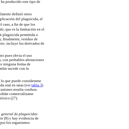
 ha producido este tipo de
almente definió otros
aplicación del plaguicida, el
l caso, a fin de que los
do,
que es la limitación en el
n plaguicida permitida o
, finalmente,
residuo de
nte; incluye los derivados de
tro pues obvia el uso
, con probables alteraciones
uce ninguna forma de
milar sucede con la
), lo que puede considerarse
da oral en ratas (ver
tabla 3
)
ocasiones resulta confuso.
odrán comercializarse
tóxico (27).
 general de plaguicidas
te (9) y hay evidencia de
s por los organismos