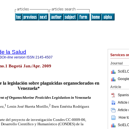
de la Salud
Services 
3
On-line version
ISSN
2145-4507
Journal
 no.1 Bogotá Jan./Apr. 2009
SciELO
Google
e la legislación sobre plaguicidas organoclorados en
Article
Venezuela*
Spanis
nt of Organochlorine Pesticides Legislation in Venezuela
Article
1
2
ez,
Lenin José Huerta Morillo,
Ilsen Emérita Rodríguez
Article
How to 
parte del proyecto de investigación Condes CC-0009-06,
e Desarrollo Científico y Humanístico (CONDES) de la
SciELO