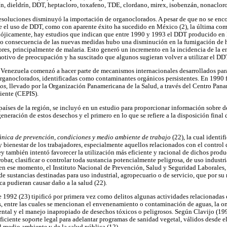
ín, dieldrín, DDT, heptacloro, toxafeno, TDE, clordano, mirex, isobenzán, nonacloro
 resoluciones disminuyó la importación de organoclorados. A pesar de que no se enc
e el uso de DDT, como con aparente éxito ha sucedido en México (2), la última comp
radójicamente, hay estudios que indican que entre 1990 y 1993 el DDT producido e
o consecuencia de las nuevas medidas hubo una disminución en la fumigación de h
tores, principalmente de malaria. Esto generó un incremento en la incidencia de la
motivo de preocupación y ha suscitado que algunos sugieran volver a utilizar el DDT
 Venezuela comenzó a hacer parte de mecanismos internacionales desarrollados para
organoclorados, identificadas como contaminantes orgánicos persistentes. En 1990 
sos
, llevado por la Organización Panamericana de la Salud, a través del Centro Pan
iente (CEPIS).
 países de la región, se incluyó en un estudio para proporcionar información sobre 
eneración de estos desechos y el primero en lo que se refiere a la disposición final d
ánica de prevención, condiciones y medio ambiente de trabajo
(22), la cual identi
y bienestar de los trabajadores, especialmente aquellos relacionados con el control 
ey también intentó favorecer la utilización más eficiente y racional de dichos prod
bar, clasificar o controlar toda sustancia potencialmente peligrosa, de uso industri
en ese momento, el Instituto Nacional de Prevención, Salud y Seguridad Laborales, 
de sustancias destinadas para uso industrial, agropecuario o de servicio, que por su
ca pudieran causar daño a la salud (22).
 1992 (23) tipificó por primera vez como delitos algunas actividades relacionadas
, entre las cuales se mencionan el envenenamiento o contaminación de aguas, la o
ntal y el manejo inapropiado de desechos tóxicos o peligrosos. Según Clavijo (19
iciente soporte legal para adelantar programas de sanidad vegetal, válidos desde el