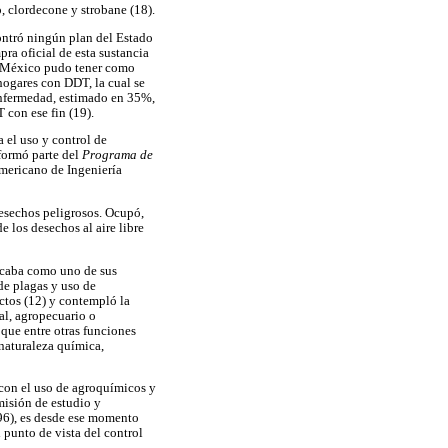
, clordecone y strobane (18).
ontró ningún plan del Estado
ra oficial de esta sustancia
n México pudo tener como
ogares con DDT, la cual se
 enfermedad, estimado en 35%,
 con ese fin (19).
 el uso y control de
formó parte del
Programa de
americano de Ingeniería
desechos peligrosos. Ocupó,
e los desechos al aire libre
ficaba como uno de sus
de plagas y uso de
uctos (12) y contempló la
al, agropecuario o
que entre otras funciones
 naturaleza química,
 con el uso de agroquímicos y
misión de estudio y
96), es desde ese momento
 punto de vista del control