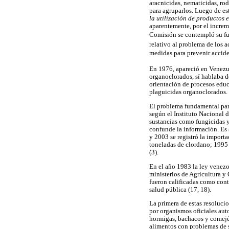
aracnicidas, nematicidas, rod
para agruparlos. Luego de es
la utilización de productos 
aparentemente, por el increm
Comisión se contempló su fun
relativo al problema de los 
medidas para prevenir acciden
En 1976, apareció en Venezu
organoclorados, sí hablaba d
orientación de procesos educ
plaguicidas organoclorados.
El problema fundamental para
según el Instituto Nacional 
sustancias como fungicidas y
confunde la información. Es s
y 2003 se registró la import
toneladas de clordano; 1995 
(3).
En el año 1983 la ley venezo
ministerios de Agricultura y 
fueron calificadas como cont
salud pública (17, 18).
La primera de estas resoluci
por organismos oficiales auto
hormigas, bachacos y comején
alimentos con problemas de s