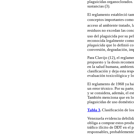
plaguicidas organoclorados.
sustancias (3).
El reglamento estableció t
conceptos importantes com
acceso al ambiente tratado, l
residuos no excedan las conc
uso del plaguicida por su pe
reconocida legalmente como 
plaguicida
que lo definió co
conversión, degradación, imp
Para Clavijo (12), el reglame
propuesto y la dosis recomen
en la salud humana, ambiental
clasificación y deja esta re
evaluación toxicológica y lo 
El reglamento de 1968 ya habí
un error técnico. Por su part
y se considera, además, el est
También menciona que en los
plaguicidas de uso doméstico
Tabla 3
.
Clasificación de los
Venezuela evidencia debilidad
obliga a comprar estos produ
tráfico ilícito de DDT en el 
responsables, probablemente 