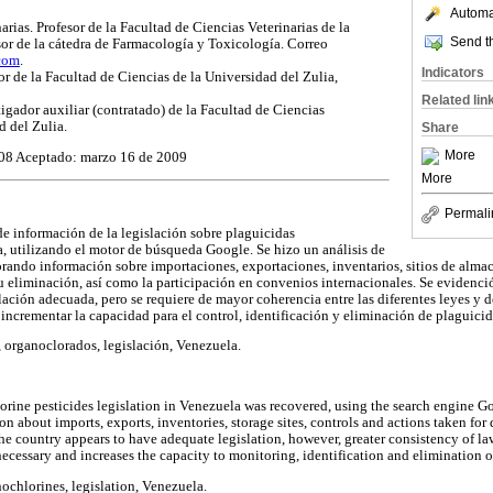
Automat
arias. Profesor de la Facultad de Ciencias Veterinarias de la
Send th
sor de la cátedra de Farmacología y Toxicología. Correo
com
.
Indicators
or de la Facultad de Ciencias de la Universidad del Zulia,
Related lin
igador auxiliar (contratado) de la Facultad de Ciencias
d del Zulia.
Share
More
008 Aceptado: marzo 16 de 2009
More
Permali
de información de la legislación sobre plaguicidas
 utilizando el motor de búsqueda Google. Se hizo un análisis de
orando información sobre importaciones, exportaciones, inventarios, sitios de alma
 eliminación, así como la participación en convenios internacionales. Se evidenció
ación adecuada, pero se requiere de mayor coherencia entre las diferentes leyes y d
e incrementar la capacidad para el control, identificación y eliminación de plaguici
 organoclorados, legislación, Venezuela.
rine pesticides legislation in Venezuela was recovered, using the search engine G
n about imports, exports, inventories, storage sites, controls and actions taken for 
he country appears to have adequate legislation, however, greater consistency of la
necessary and increases the capacity to monitoring, identification and elimination 
ochlorines, legislation, Venezuela.