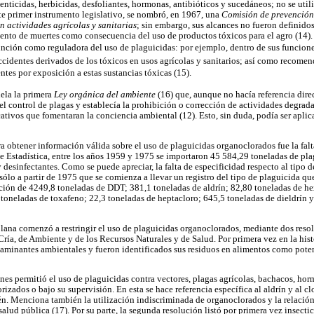
enticidas, herbicidas, desfoliantes, hormonas, antibióticos y sucedáneos; no se util
te primer instrumento legislativo, se nombró, en 1967, una
Comisión de prevención
en actividades agrícolas y sanitarias
; sin embargo, sus alcances no fueron definido
ento de muertes como consecuencia del uso de productos tóxicos para el agro (14).
ción como reguladora del uso de plaguicidas: por ejemplo, dentro de sus funciones 
accidentes derivados de los tóxicos en usos agrícolas y sanitarios; así como recomen
tes por exposición a estas sustancias tóxicas (15).
ela la primera
Ley orgánica del ambiente
(16) que, aunque no hacía referencia direc
el control de plagas y establecía la prohibición o corrección de actividades degrad
ativos que fomentaran la conciencia ambiental (12). Esto, sin duda, podía ser apli
 obtener información válida sobre el uso de plaguicidas organoclorados fue la falta
de Estadística, entre los años 1959 y 1975 se importaron 45 584,29 toneladas de pl
 desinfectantes. Como se puede apreciar, la falta de especificidad respecto al tipo 
ólo a partir de 1975 que se comienza a llevar un registro del tipo de plaguicida que
ación de 4249,8 toneladas de DDT; 381,1 toneladas de aldrín; 82,80 toneladas de 
toneladas de toxafeno; 22,3 toneladas de heptacloro; 645,5 toneladas de dieldrín 
lana comenzó a restringir el uso de plaguicidas organoclorados, mediante dos resol
Cría, de Ambiente y de los Recursos Naturales y de Salud. Por primera vez en la histo
aminantes ambientales y fueron identificados sus residuos en alimentos como poten
ones permitió el uso de plaguicidas contra vectores, plagas agrícolas, bachacos, ho
rizados o bajo su supervisión. En esta se hace referencia específica al aldrín y al cl
. Menciona también la utilización indiscriminada de organoclorados y la relación
alud pública (17). Por su parte, la segunda resolución listó por primera vez insecti