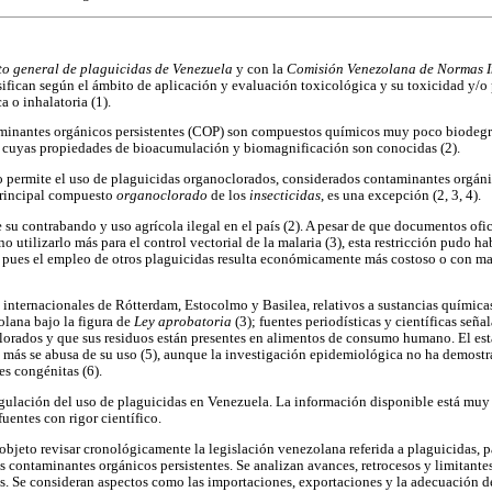
o general de plaguicidas de Venezuela
y con la
Comisión Venezolana de Normas I
asifican según el ámbito de aplicación y evaluación toxicológica y su toxicidad y/o 
a o inhalatoria (1).
inantes orgánicos persistentes (COP) son compuestos químicos muy poco biodegra
y cuyas propiedades de bioacumulación y biomagnificación son conocidas (2).
 permite el uso de plaguicidas organoclorados, considerados contaminantes orgánic
principal compuesto
organoclorado
de los
insecticidas
, es una excepción (2, 3, 4).
su contrabando y uso agrícola ilegal en el país (2). A pesar de que documentos ofic
o utilizarlo más para el control vectorial de la malaria (3), esta restricción pudo ha
 pues el empleo de otros plaguicidas resulta económicamente más costoso o con may
 internacionales de Rótterdam, Estocolmo y Basilea, relativos a sustancias químicas
olana bajo la figura de
Ley aprobatoria
(3); fuentes periodísticas y científicas señ
lorados y que sus residuos están presentes en alimentos de consumo humano. El es
más se abusa de su uso (5), aunque la investigación epidemiológica no ha demostr
s congénitas (6).
regulación del uso de plaguicidas en Venezuela. La información disponible está muy
fuentes con rigor científico.
 objeto revisar cronológicamente la legislación venezolana referida a plaguicidas, p
contaminantes orgánicos persistentes. Se analizan avances, retrocesos y limitantes 
s. Se consideran aspectos como las importaciones, exportaciones y la adecuación de