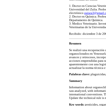
1. Doctor en Ciencias Veterin
Universidad del Zulia. Profe
electrónico
gaisea3@gmail.
2. Doctor en Química. Profes
Departamento de Química.
3. Medico Veterinario. Invest
Veterinarias de la Universida
Recibido: diciembre 3 de 2
Resumen
Se realizó una recuperación 
organoclorados en Venezuela,
avances y retrocesos, incorp
acciones emprendidas para su
aparentemente con una legisl
actualizar la norma técnica 
Palabras clave:
plaguicidas,
Summary
Information about organochlo
was analyzed, with informatio
international conventions. T
Update the technical rule is 
Key words:
pesticides, organ