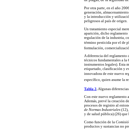
de plagas, de la seguridad de
Por otra parte, en el año 200
generación, almacenamiento, 
y la introducción y utilizac
peligrosos al país de origen.
Un tratamiento especial mer
aparición, dicho reglamento
regulación de la industria, c
término pesticida por el de 
formulación, comercializació
A diferencia del reglamento 
técnicos fundamentales a la
instrumentos legales). Esta 
etiquetado, clasificación y e
innovadora de este nuevo re
específico, quien asume la re
Tabla 2
.
Algunas diferencias
Con este nuevo reglamento ap
Además, prevé la creación d
procesos de registro al enton
de Normas Industriales
(12),
y de salud pública) (26) que
Como función de la
Comisió
productos y sustancias no pro