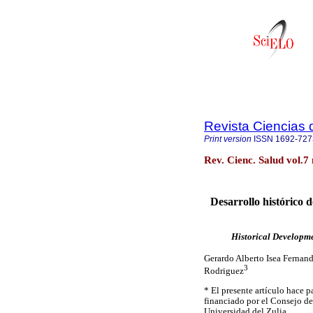
Revista Ciencias 
Print version
ISSN
1692-727
Rev. Cienc. Salud vol.7
Desarrollo histórico d
Historical Developme
Gerardo Alberto Isea Fernand
3
Rodriguez
* El presente artículo hace 
financiado por el Consejo d
Universidad del Zulia.