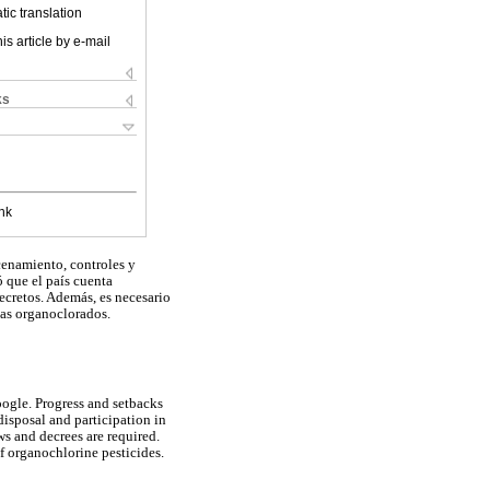
ic translation
is article by e-mail
ks
nk
cenamiento, controles y
 que el país cuenta
ecretos. Además, es necesario
das organoclorados.
oogle. Progress and setbacks
disposal and participation in
ws and decrees are required.
of organochlorine pesticides.