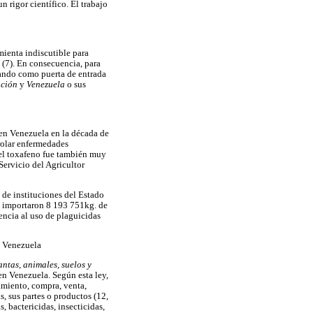
 rigor científico. El trabajo
mienta indiscutible para
l (7). En consecuencia, para
eando como puerta de entrada
ación
y
Venezuela
o sus
 en Venezuela en la década de
trolar enfermedades
0 el toxafeno fue también muy
 Servicio del Agricultor
n de instituciones del Estado
se importaron 8 193 751kg. de
encia al uso de plaguicidas
n Venezuela
ntas, animales, suelos y
 en Venezuela. Según esta ley,
amiento, compra, venta,
s, sus partes o productos (12,
, bactericidas, insecticidas,