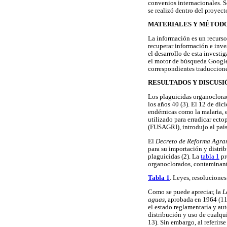
convenios internacionales. Se
se realizó dentro del proy
MATERIALES Y MÉTOD
La información es un recurso 
recuperar información e inves
el desarrollo de esta invest
el motor de búsqueda Google.
correspondientes traducciones
RESULTADOS Y DISCUSI
Los plaguicidas organoclorad
los años 40 (3). El 12 de di
endémicas como la malaria, el
utilizado para erradicar ecto
(FUSAGRI), introdujo al país 
El
Decreto de Reforma Agra
para su importación y distri
plaguicidas (2). La
tabla 1
pr
organoclorados, contaminante
Tabla 1
. Leyes, resolucione
Como se puede apreciar, la
L
aguas
, aprobada en 1964 (11)
el estado reglamentaría y au
distribución y uso de cualqui
13). Sin embargo, al referirs