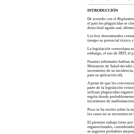
INTRODUCCIÓN
De acuerdo con el
Reglament
el país los plaguicidas se cl
dosis letal aguda oral, dérmic
Los hoy denominados contam
tiempo su potencial tóxico 
La legislación venezolana no
embargo, el uso de DDT, el 
Fuentes informales hablan de 
Ministerio de Salud decidió n
incremento de su incidencia,
para su aplicación (4).
A pesar de que los convenios
parte de la legislación venez
utilizan plaguicidas organoc
región donde probablemente 
incremento de malformacione
Poco se ha escrito sobre la 
los casos no se encuentra en 
El presente trabajo tiene por
organoclorados, considerados 
se sugieren probables mejora