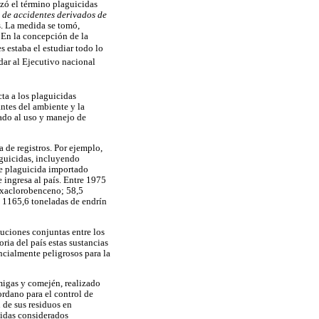
izó el término plaguicidas
 de accidentes derivados de
s. La medida se tomó,
 En la concepción de la
estaba el estudiar todo lo
dar al Ejecutivo nacional
ta a los plaguicidas
antes del ambiente y la
cado al uso y manejo de
 de registros. Por ejemplo,
aguicidas, incluyendo
de plaguicida importado
 ingresa al país. Entre 1975
hexaclorobenceno; 58,5
y 1165,6 toneladas de endrín
uciones conjuntas entre los
ria del país estas sustancias
cialmente peligrosos para la
rmigas y comején, realizado
ordano para el control de
 de sus residuos en
cidas considerados