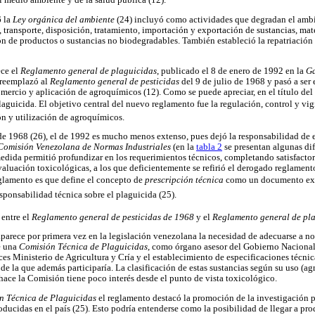
l medio ambiente y de la salud pública (12).
6 la
Ley orgánica del ambiente
(24) incluyó como actividades que degradan el ambi
transporte, disposición, tratamiento, importación y exportación de sustancias, mat
ión de productos o sustancias no biodegradables. También estableció la repatriación
ece el
Reglamento general de plaguicidas
, publicado el 8 de enero de 1992 en la
Ga
 reemplazó al
Reglamento general de pesticidas
del 9 de julio de 1968 y pasó a ser 
omercio y aplicación de agroquímicos (12). Como se puede apreciar, en el título del
plaguicida. El objetivo central del nuevo reglamento fue la regulación, control y vig
n y utilización de agroquímicos.
de 1968 (26), el de 1992 es mucho menos extenso, pues dejó la responsabilidad de e
Comisión Venezolana de Normas Industriales
(en la
tabla 2
se presentan algunas di
medida permitió profundizar en los requerimientos técnicos, completando satisfacto
valuación toxicológicas, a los que deficientemente se refirió el derogado reglamento 
glamento es que define el concepto de
prescripción técnica
como un documento exp
sponsabilidad técnica sobre el plaguicida (25).
 entre el
Reglamento general de pesticidas de 1968
y el
Reglamento general de pl
arece por primera vez en la legislación venezolana la necesidad de adecuarse a no
e una
Comisión Técnica de Plaguicidas
, como órgano asesor del Gobierno Nacional
ces Ministerio de Agricultura y Cría y el establecimiento de especificaciones técnic
 de la que además participaría. La clasificación de estas sustancias según su uso (ag
 hace la Comisión tiene poco interés desde el punto de vista toxicológico.
n Técnica de Plaguicidas
el reglamento destacó la promoción de la investigación pa
ducidas en el país (25). Esto podría entenderse como la posibilidad de llegar a pro