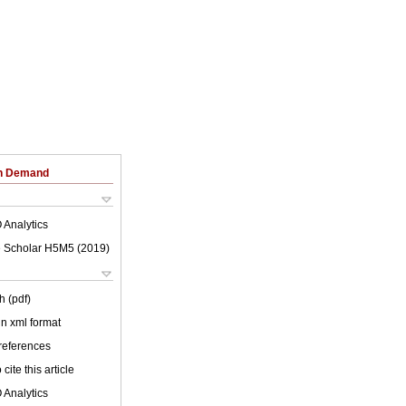
on Demand
 Analytics
 Scholar H5M5 (
2019
)
h (pdf)
 in xml format
 references
cite this article
 Analytics