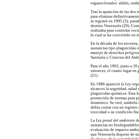
organoclorados: aldrín, endr
Tras la aparición de las dos
para eliminar definitivament
se registró en 1995 (3); pa
destino Venezuela (20). Com
realizaba para controlar vec
lo cual se ha convertido en 
En la década de los noventa,
sustancias tipo plaguicidas 
manejo de desechos peligro
Sanitaria y Ciencias del Amb
Para el año 1993, junto a 20
entonces, el cuarto lugar en g
(21).
En 1986 apareció la
Ley org
alcances la seguridad, salud 
plaguicidas químicos. Esta l
promoción de normas para pro
doméstico. Se creó, también 
debía contar con un registro 
toxicidad o su condición físi
La
Ley penal del ambiente
de
sustancias no biodegradables
evaluación de impacto ambie
que Venezuela dispone de suf