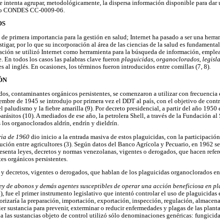
 intenta agrupar, metodológicamente, la dispersa información disponible para dar un
ecto CONDES CC-0009-06.
OS
de primera importancia para la gestión en salud; Internet ha pasado a ser una herra
tigar, por lo que su incorporación al área de las ciencias de la salud es fundamenta
igación se utilizó Internet como herramienta para la búsqueda de información, empl
 En todos los casos las palabras clave fueron
plaguicidas
,
organoclorados
,
legisl
 al inglés. En ocasiones, los términos fueron introducidos entre comillas (7, 8).
ÓN
os, contaminantes orgánicos persistentes, se comenzaron a utilizar con frecuencia
ciembre de 1945 se introdujo por primera vez el DDT al país, con el objetivo de con
 paludismo y la fiebre amarilla (9). Por decreto presidencial, a partir del año 195
parásitos (10). A mediados de ese año, la petrolera Shell, a través de la Fundación al
los organoclorados aldrín, endrín y dieldrín.
ria de 1960
dio inicio a la entrada masiva de estos plaguicidas, con la participació
bución entre agricultores (3). Según datos del Banco Agrícola y Pecuario, en 1962 
esenta leyes, decretos y normas venezolanas, vigentes o derogados, que hacen refer
s orgánicos persistentes.
s y decretos, vigentes o derogados, que hablan de los plaguicidas organoclorados e
ey de abonos y demás agentes susceptibles de operar una acción beneficiosa en pla
, fue el primer instrumento legislativo que intentó controlar el uso de plaguicidas
torizaría la preparación, importación, exportación, inspección, regulación, almacen
er sustancia para prevenir, exterminar o reducir enfermedades y plagas de las planta
e a las sustancias objeto de control utilizó sólo denominaciones genéricas: fungicidas