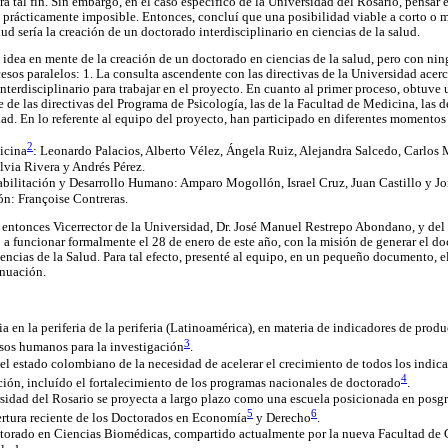
ra tal fin. Sin embargo, en el caso específico de la Universidad del Rosario, pensar e
a prácticamente imposible. Entonces, concluí que una posibilidad viable a corto o 
ud sería la creación de un doctorado interdisciplinario en ciencias de la salud.
 idea en mente de la creación de un doctorado en ciencias de la salud, pero con nin
os paralelos: 1. La consulta ascendente con las directivas de la Universidad acerca
terdisciplinario para trabajar en el proyecto. En cuanto al primer proceso, obtuve
te de las directivas del Programa de Psicología, las de la Facultad de Medicina, las 
idad. En lo referente al equipo del proyecto, han participado en diferentes momentos
2
icina
: Leonardo Palacios, Alberto Vélez, Ángela Ruiz, Alejandra Salcedo, Carlos
lvia Rivera y Andrés Pérez.
bilitación y Desarrollo Humano: Amparo Mogollón, Israel Cruz, Juan Castillo y Jo
ón: Françoise Contreras.
 entonces Vicerrector de la Universidad, Dr. José Manuel Restrepo Abondano, y del 
a funcionar formalmente el 28 de enero de este año, con la misión de generar el d
ncias de la Salud. Para tal efecto, presenté al equipo, en un pequeño documento, e
inuación.
a en la periferia de la periferia (Latinoamérica), en materia de indicadores de produ
3
sos humanos para la investigación
.
del estado colombiano de la necesidad de acelerar el crecimiento de todos los indic
4
ción, incluído el fortalecimiento de los programas nacionales de doctorado
.
rsidad del Rosario se proyecta a largo plazo como una escuela posicionada en posg
5
6
ertura reciente de los Doctorados en Economía
y Derecho
.
ctorado en Ciencias Biomédicas, compartido actualmente por la nueva Facultad de C