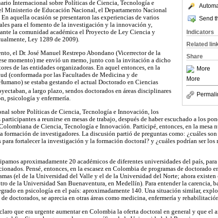
rio Internacional sobre Políticas de Ciencia, Tecnología e
Automat
el Ministerio de Educación Nacional, el Departamento Nacional
 En aquella ocasión se presentaron las experiencias de varios
Send th
ales para el fomento de la investigación y la innovación y,
Indicators
ó ante la comunidad académica el Proyecto de Ley Ciencia y
tualmente, Ley 1289 de 2009).
Related lin
nto, el Dr. José Manuel Restrepo Abondano (Vicerrector de la
Share
 ese momento) me envió un memo, junto con la invitación a dicho
tores de las entidades organizadoras. En aquel entonces, en la
More
lud (conformada por las Facultades de Medicina y de
More
 Humano) se estaba gestando el actual Doctorado en Ciencias
oyectaban, a largo plazo, sendos doctorados en áreas disciplinares
Permali
n, psicología y enfermería.
onal sobre Políticas de Ciencia, Tecnología e Innovación, los
 participantes a reunirse en mesas de trabajo, después de haber escuchado a los pon
 Colombiana de Ciencia, Tecnología e Innovación. Participé, entonces, en la mesa 
a formación de investigadores. La discusión partió de preguntas como: ¿cuáles son
s para fortalecer la investigación y la formación doctoral? y ¿cuáles podrían ser l
cipamos aproximadamente 20 académicos de diferentes universidades del país, para
cionados. Pensé, entonces, en la escasez en Colombia de programas de doctorado en 
mas (el de la Universidad del Valle y el de la Universidad del Norte; ahora existen
tro de la Universidad San Buenaventura, en Medellín). Para entender la carencia, b
grado en psicología en el país: aproximadamente 140. Una situación similar, expl
 de doctorados, se aprecia en otras áreas como medicina, enfermería y rehabilitació
claro que era urgente aumentar en Colombia la oferta doctoral en general y que el 