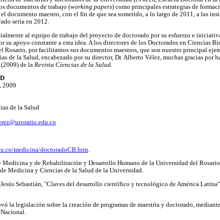
os documentos de trabajo (
working papers
) como principales estrategias de formac
 el documento maestro, con el fin de que sea sometido, a lo largo de 2011, a las ins
ado sería en 2012.
lmente al equipo de trabajo del proyecto de doctorado por su esfuerzo e iniciativa
or su apoyo constante a esta idea. A los directores de los Doctorados en Ciencias 
l Rosario, por facilitarnos sus documentos maestros, que son nuestro principal eje
cias de la Salud, encabezado por su director, Dr. Alberto Vélez, muchas gracias por 
 (2009) de la
Revista Ciencias de la Salud
.
hD
3, 2009
ias de la Salud
erez@urosario.edu.co
edu.co/medicina/doctoradoCB.htm
.
de Medicina y de Rehabilitación y Desarrollo Humano de la Universidad del Rosario
 de Medicina y Ciencias de la Salud de la Universidad.
de Jesús Sebastián, "Claves del desarrollo científico y tecnológico de América Latin
ovó la legislación sobre la creación de programas de maestría y doctorado, mediant
 Nacional.