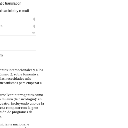
ic translation
is article by e-mail
ks
nk
entes internacionales y a los
número 2, sobre fomento a
 las necesidades más
os mecanismos para empezar a
 resolver interrogantes como
mi área (la psicología): en
 cuatro, incluyendo uno de la
asta comparar con la gran
osión de programas de
n.
ambiente nacional e