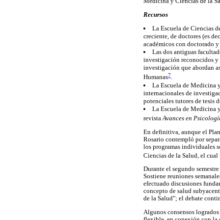
Medicina y Ciencias de la Sa
Recursos
La Escuela de Ciencias d
creciente, de doctores (es de
académicos con doctorado y e
Las dos antiguas faculta
investigación reconocidos y 
investigación que abordan as
7
Humanas
.
La Escuela de Medicina y 
internacionales de investiga
potenciales tutores de tesis d
La Escuela de Medicina y 
revista
Avances en Psicolog
En definitiva, aunque el Pla
Rosario contempló por separa
los programas individuales so
Ciencias de la Salud, el cual
Durante el segundo semestre
Sostiene reuniones semanales
efectuado discusiones fundam
concepto de salud subyacente
de la Salud"; el debate conti
Algunos consensos logrados p
flexible, en conexión con la 