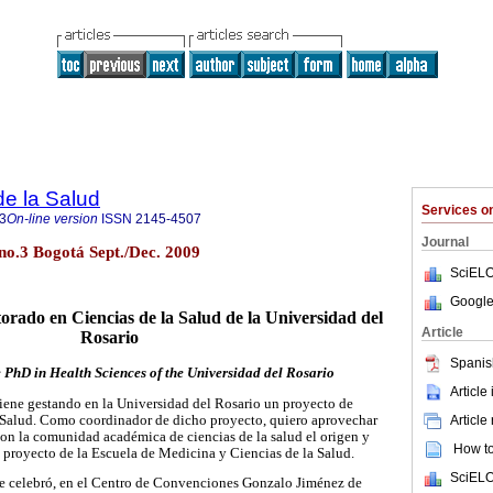
de la Salud
Services 
3
On-line version
ISSN
2145-4507
Journal
 no.3 Bogotá Sept./Dec. 2009
SciELO
Google
orado en Ciencias de la Salud de la Universidad del
Article
Rosario
Spanis
e PhD in Health Sciences of the Universidad del Rosario
Article
iene gestando en la Universidad del Rosario un proyecto de
 Salud. Como coordinador de dicho proyecto, quiero aprovechar
Article
 con la comunidad académica de ciencias de la salud el origen y
How to 
e proyecto de la Escuela de Medicina y Ciencias de la Salud.
SciELO
 se celebró, en el Centro de Convenciones Gonzalo Jiménez de