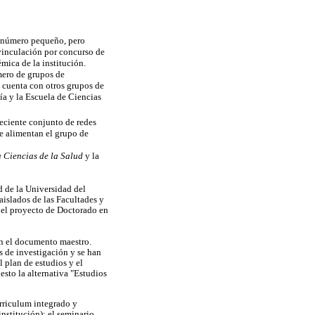
n número pequeño, pero
e vinculación por concurso de
mica de la institución.
mero de grupos de
o cuenta con otros grupos de
a y la Escuela de Ciencias
reciente conjunto de redes
ue alimentan el grupo de
a Ciencias de la Salud
y la
d de la Universidad del
aislados de las Facultades y
 del proyecto de Doctorado en
en el documento maestro.
s de investigación y se han
 plan de estudios y el
sto la alternativa "Estudios
urriculum integrado y
institución); el seminario