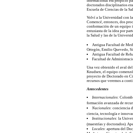
internacional era propicio pa
doctorados disciplinarios er
Escuela de Ciencias de la Sal
Volví a la Universidad con la
Comencé, entonces, dos proces
conformación de un equipo in
entusiasta de la idea por par
la Salud y las de la Univers
Antigua Facultad de Med
Ortegón, Emilio Quevedo, Si
Antigua Facultad de Reha
Facultad de Administraci
Una vez obtenido el aval del
Knudsen, el equipo comenzó 
proyecto de Doctorado en Cie
recursos que veremos a cont
Antecedentes
Internacionales
: Colombi
formación avanzada de recur
Nacionales
: conciencia 
ciencia, tecnología e innova
Institucionales
: la Unive
(maestrías y doctorados). Ap
Locales
: apertura del Do