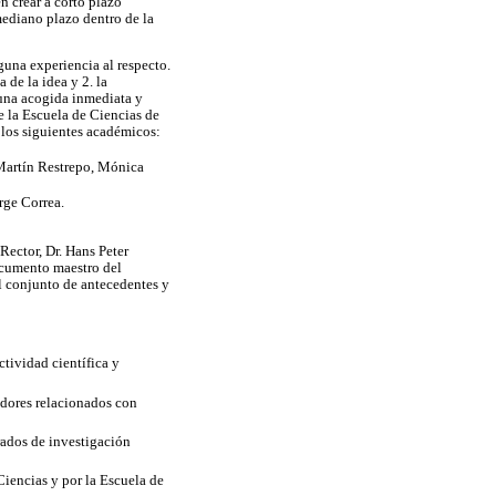
n crear a corto plazo
mediano plazo dentro de la
guna experiencia al respecto.
 de la idea y 2. la
 una acogida inmediata y
de la Escuela de Ciencias de
 los siguientes académicos:
 Martín Restrepo, Mónica
rge Correa.
Rector, Dr. Hans Peter
ocumento maestro del
l conjunto de antecedentes y
ctividad científica y
adores relacionados con
rados de investigación
iencias y por la Escuela de