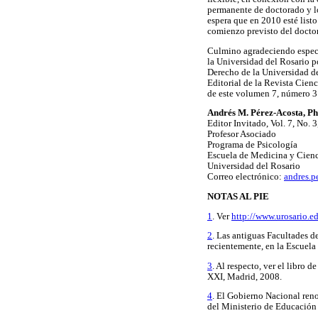
permanente de doctorado y l
espera que en 2010 esté listo
comienzo previsto del doctor
Culmino agradeciendo especia
la Universidad del Rosario p
Derecho de la Universidad de
Editorial de la Revista Cien
de este volumen 7, número 3
Andrés M. Pérez-Acosta, P
Editor Invitado, Vol. 7, No. 
Profesor Asociado
Programa de Psicología
Escuela de Medicina y Cienc
Universidad del Rosario
Correo electrónico:
andres.p
NOTAS AL PIE
1
. Ver
http://www.urosario.
2
. Las antiguas Facultades 
recientemente, en la Escuela
3
. Al respecto, ver el libro 
XXI, Madrid, 2008.
4
. El Gobierno Nacional ren
del Ministerio de Educación