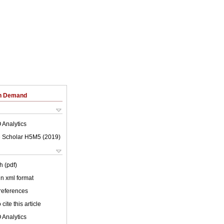
on Demand
 Analytics
 Scholar H5M5 (
2019
)
h (pdf)
 in xml format
 references
cite this article
 Analytics