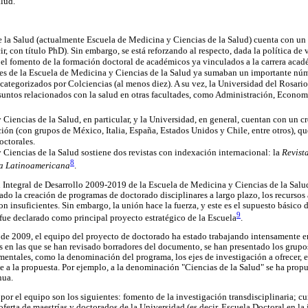
lud.
e la Salud (actualmente Escuela de Medicina y Ciencias de la Salud) cuenta con u
cir, con título PhD). Sin embargo, se está reforzando al respecto, dada la política d
l fomento de la formación doctoral de académicos ya vinculados a la carrera acadé
des de la Escuela de Medicina y Ciencias de la Salud ya sumaban un importante nú
categorizados por Colciencias (al menos diez). A su vez, la Universidad del Rosari
untos relacionados con la salud en otras facultades, como Administración, Economí
Ciencias de la Salud, en particular, y la Universidad, en general, cuentan con un c
ción (con grupos de México, Italia, España, Estados Unidos y Chile, entre otros), q
octorales.
Ciencias de la Salud sostiene dos revistas con indexación internacional: la
Revist
8
ía Latinoamericana
.
n Integral de Desarrollo 2009-2019 de la Escuela de Medicina y Ciencias de la Salu
do la creación de programas de doctorado disciplinares a largo plazo, los recursos 
n insuficientes. Sin embargo, la unión hace la fuerza, y este es el supuesto básico
9
 fue declarado como principal proyecto estratégico de la Escuela
.
 de 2009, el equipo del proyecto de doctorado ha estado trabajando intensamente 
 en las que se han revisado borradores del documento, se han presentado los grupo
entales, como la denominación del programa, los ejes de investigación a ofrecer, el
 a la propuesta. Por ejemplo, a la denominación "Ciencias de la Salud" se ha propue
nua.
or el equipo son los siguientes: fomento de la investigación transdisciplinaria; c
oferta de maestrías y doctorados de la Universidad (es decir, Escuela Doctoral en la 