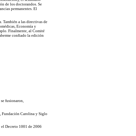
ión de los doctorandos. Se
tancias permanentes. El
. También a las directivas de
Biomédicas, Economía y
mplo. Finalmente, al Comité
haberme confiado la edición
 se fusionaron,
a", Fundación Carolina y Siglo
e el Decreto 1001 de 2006