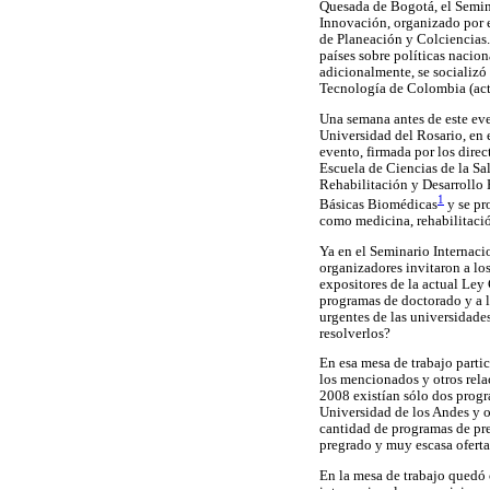
Quesada de Bogotá, el Semina
Innovación, organizado por 
de Planeación y Colciencias.
países sobre políticas nacion
adicionalmente, se socializ
Tecnología de Colombia (ac
Una semana antes de este eve
Universidad del Rosario, en
evento, firmada por los direc
Escuela de Ciencias de la Sa
Rehabilitación y Desarrollo
1
Básicas Biomédicas
y se pr
como medicina, rehabilitació
Ya en el Seminario Internaci
organizadores invitaron a los
expositores de la actual Ley
programas de doctorado y a l
urgentes de las universidade
resolverlos?
En esa mesa de trabajo parti
los mencionados y otros rela
2008 existían sólo dos progra
Universidad de los Andes y o
cantidad de programas de pre
pregrado y muy escasa oferta
En la mesa de trabajo quedó 