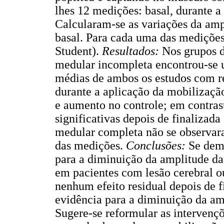
lhes 12 medições: basal, durante a
Calcularam-se as variações da am
basal. Para cada uma das medições
Student).
Resultados:
Nos grupos d
medular incompleta encontrou-se u
médias de ambos os estudos com r
durante a aplicação da mobilizaçã
e aumento no controle; em contras
significativas depois de finalizad
medular completa não se observar
das medições.
Conclusões:
Se demo
para a diminuição da amplitude d
em pacientes com lesão cerebral 
nenhum efeito residual depois de f
evidência para a diminuição da a
Sugere-se reformular as intervenç