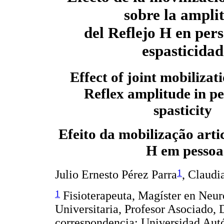
sobre la ampli
del Reflejo H en per
espasticidad
Effect of joint mobilizat
Reflex amplitude in pe
spasticity
Efeito da mobilização arti
H em pessoa
1
Julio Ernesto Pérez Parra
, Claudi
1
Fisioterapeuta, Magíster en Neur
Universitaria, Profesor Asociad
correspondencia: Universidad Aut