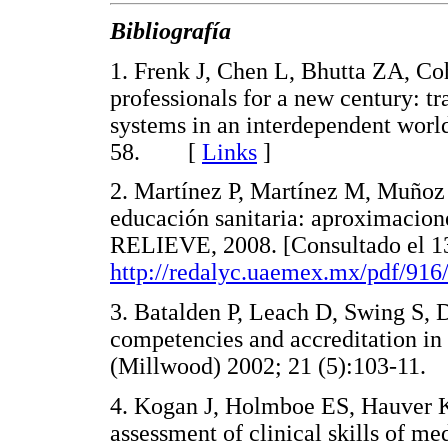
Bibliografía
1. Frenk J, Chen L, Bhutta ZA, Coh
professionals for a new century: t
systems in an interdependent worl
58. [
Links
]
2. Martínez P, Martínez M, Muñoz
educación sanitaria: aproximacion
RELIEVE, 2008. [Consultado el 13 
http://redalyc.uaemex.mx/pdf/916
3. Batalden P, Leach D, Swing S, 
competencies and accreditation in
(Millwood) 2002; 21 (5):103-1
4. Kogan J, Holmboe ES, Hauver KE
assessment of clinical skills of m