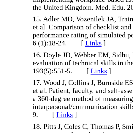
the United Kingdom. Med. Edu. 
15. Adler MD, Vozenilek JA, Tra
et al. Comparison of checklist and
performance rating of simulated p
6 (1):18-24. [
Links
]
16. Doyle JD, Webber EM, Sidhu, RS
evaluation of technical skills in t
193(5):551-5. [
Links
]
17. Wood J, Collins J, Burnside 
et al. Patient, faculty, and self-a
a 360-degree method of measuring
interpersonal/communication skills
9. [
Links
]
18. Pitts J, Coles C, Thomas P, Smi