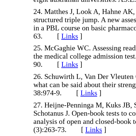
24. Matthes J, Look A, Hahne AK, 
structured triple jump. A new asses
in a PBL course on basic pharmaco
63. [
Links
]
25. McGaghie WC. Assessing readin
the medical college admission tes
90. [
Links
]
26. Schuwirth L, Van Der Vleuten 
what can be said about their stre
38:974-9. [
Links
]
27. Heijne-Penninga M, Kuks JB, 
Schotanus J. Open-book tests to 
analysis of open and closed-book t
(3):263-73. [
Links
]