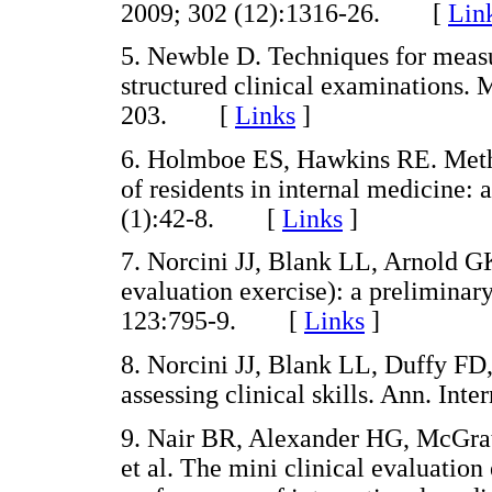
2009; 302 (12):1316-26. [
Lin
5. Newble D. Techniques for measu
structured clinical examinations. 
203. [
Links
]
6. Holmboe ES, Hawkins RE. Metho
of residents in internal medicine: 
(1):42-8. [
Links
]
7. Norcini JJ, Blank LL, Arnold 
evaluation exercise): a preliminar
123:795-9. [
Links
]
8. Norcini JJ, Blank LL, Duffy F
assessing clinical skills. Ann. I
9. Nair BR, Alexander HG, McGrat
et al. The mini clinical evaluation