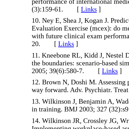
performance of international medic
(3):159-61. [
Links
]
10. Ney E, Shea J, Kogan J. Predict
Evaluation Exercise (mcex): do me
with future clinical exam perfor
20. [
Links
]
11. Kneebone RL, Kidd J, Nestel D
the boundaries: scenario-based simu
2005; 39(6):580-7. [
Links
]
12. Brown N, Doshi M. Assessing p
way forward. Adv. Psychiatr. Tr
13. Wilkinson J, Benjamin A, Wad
in training. BMJ 2003; 327 (32)
14. Wilkinson JR, Crossley JG, W
Implementing workplace-based asse