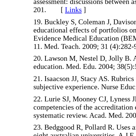
assessment: discussions between a
201. [
Links
]
19. Buckley S, Coleman J, Davison
educational effects of portfolios o
Evidence Medical Education (BE
11. Med. Teach. 2009; 31 (4):2
20. Lawson M, Nestel D, Jolly B. A
education. Med. Edu. 2004; 38(
21. Isaacson JJ, Stacy AS. Rubrics 
subjective experience. Nurse Edu
22. Lurie SJ, Mooney CJ, Lyness 
competencies of the accreditation 
systematic review. Acad. Med. 2
23. Bedggood R, Pollard R. Uses a
eight australian universities. A.