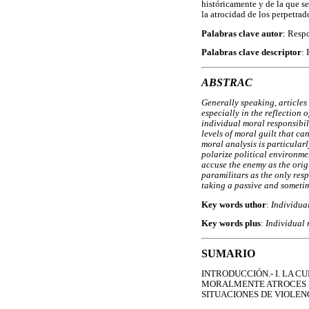
históricamente y de la que se
la atrocidad de los perpetrad
Palabras clave autor
: Respo
Palabras clave descriptor
: 
ABSTRAC
Generally speaking, articles 
especially in the reflection 
individual moral responsibil
levels of moral guilt that ca
moral analysis is particular
polarize political environmen
accuse the enemy as the origi
paramilitars as the only resp
taking a passive and sometim
Key words uthor
:
Individual
Key words plus
:
Individual r
SUMARIO
INTRODUCCIÓN.- I. LA C
MORALMENTE ATROCES EN
SITUACIONES DE VIOLENC