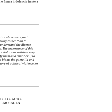
 o franca indolencia frente a
litical contexts, and
bility rather than to
 understand the diverse
s. The importance of this
s violations within a very
fy them as a minor evil; to
to blame the guerrilla and
tory of political violence, or
 DE LOS ACTOS
HE MORAL EN