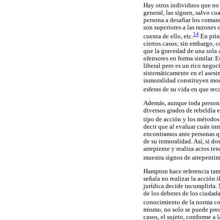
Hay otros individuos que no 
general, las siguen, salvo c
persona a desafiar los coman
son superiores a las razones 
14
cuenta de ello, etc.
En prin
ciertos casos; sin embargo, c
que la gravedad de una sola 
ofensores en forma similar. 
liberal pero es un rico negoc
sistemáticamente en el asesi
inmoralidad constituyen mod
esferas de su vida en que rec
Además, aunque toda persona 
diversos grados de rebeldía 
tipo de acción y los métodos 
decir que al evaluar cuán inm
encontramos ante personas qu
de su inmoralidad. Así, si d
arrepiente y realiza actos te
muestra signos de arrepentimi
Hampton hace referencia ta
señala no realizar la acción 
jurídica decide incumplirla. 
de los deberes de los ciudada
conocimiento de la norma con
mismo, no solo se puede pre
casos, el sujeto, conforme a