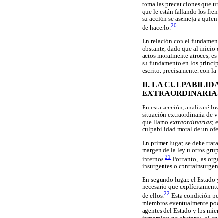
toma las precauciones que un
que le están fallando los fre
su acción se asemeja a quien
20
de hacerlo.
En relación con el fundament
obstante, dado que al inicio 
actos moralmente atroces, es
su fundamento en los princip
escrito, precisamente, con l
II. LA CULPABIL
EXTRAORDINARIA
En esta sección, analizaré l
situación extraordinaria de v
que llamo
extraordinarias
; 
culpabilidad moral de un ofe
En primer lugar, se debe trat
margen de la ley u otros grup
21
internos.
Por tanto, las org
insurgentes o contrainsurgen
En segundo lugar, el Estado y
necesario que explícitamente 
22
de ellos.
Esta condición per
miembros eventualmente podrí
agentes del Estado y los mie
inmorales; no obstante, el an