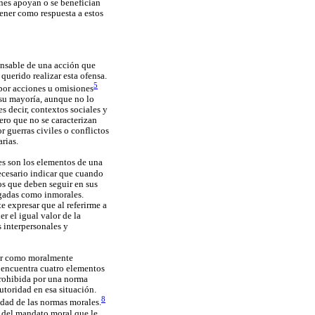
enes apoyan o se benefician
ener como respuesta a estos
onsable de una acción que
querido realizar esta ofensa.
5
 por acciones u omisiones
 su mayoría, aunque no lo
 es decir, contextos sociales y
ero que no se caracterizan
 guerras civiles o conflictos
rias.
es son los elementos de una
ecesario indicar que cuando
s que deben seguir en sus
zgadas como inmorales.
e expresar que al referirme a
r el igual valor de la
s interpersonales y
tor como moralmente
a encuentra cuatro elementos
 prohibida por una norma
utoridad en esa situación.
8
idad de las normas morales.
 del mandato moral que le