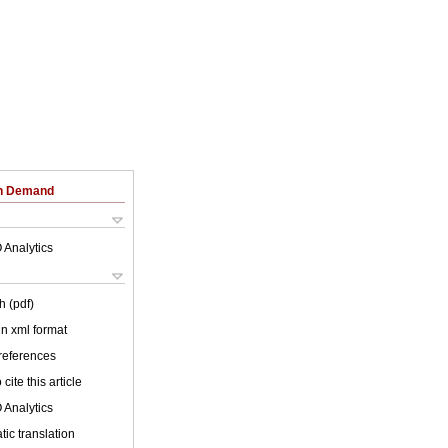
on Demand
 Analytics
h (pdf)
 in xml format
 references
cite this article
 Analytics
ic translation