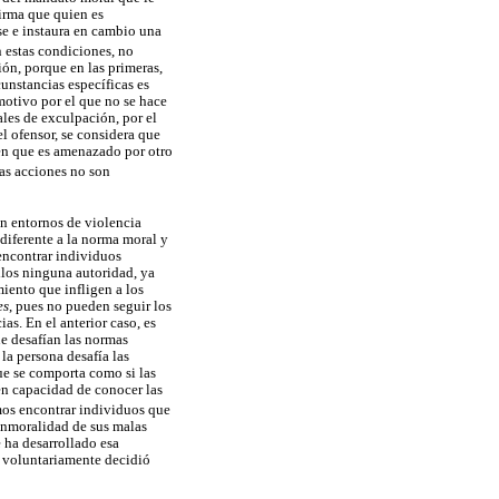
irma que quien es
se e instaura en cambio una
n estas condiciones, no
ión, porque en las primeras,
unstancias específicas es
motivo por el que no se hace
ales de exculpación, por el
el ofensor, se considera que
ien que es amenazado por otro
las acciones no son
en entornos de violencia
ndiferente a la norma moral y
 encontrar individuos
llos ninguna autoridad, ya
miento que infligen a los
es
, pues no pueden seguir los
s. En el anterior caso, es
e desafían las normas
la persona desafía las
ue se comporta como si las
 en capacidad de conocer las
mos encontrar individuos que
 inmoralidad de sus malas
e ha desarrollado esa
s voluntariamente decidió