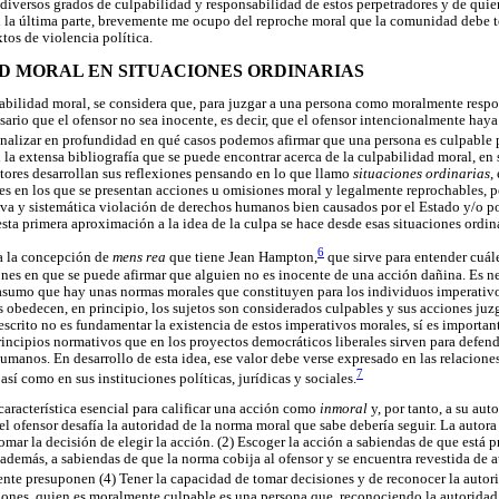
s diversos grados de culpabilidad y responsabilidad de estos perpetradores y de qui
n la última parte, brevemente me ocupo del reproche moral que la comunidad debe t
xtos de violencia política.
AD MORAL EN SITUACIONES ORDINARIAS
pabilidad moral, se considera que, para juzgar a una persona como moralmente resp
sario que el ofensor no sea inocente, es decir, que el ofensor intencionalmente haya 
analizar en profundidad en qué casos podemos afirmar que una persona es culpable
la extensa bibliografía que se puede encontrar acerca de la culpabilidad moral, en
tores desarrollan sus reflexiones pensando en lo que llamo
situaciones ordinarias
,
es en los que se presentan acciones u omisiones moral y legalmente reprochables, p
iva y sistemática violación de derechos humanos bien causados por el Estado y/o por
 esta primera aproximación a la idea de la culpa se hace desde esas situaciones ordina
6
ca la concepción de
mens rea
que tiene Jean Hampton,
que sirve para entender cuál
ones en que se puede afirmar que alguien no es inocente de una acción dañina. Es n
 asumo que hay unas normas morales que constituyen para los individuos imperativo
 obedecen, en principio, los sujetos son considerados culpables y sus acciones ju
scrito no es fundamentar la existencia de estos imperativos morales, sí es important
principios normativos que en los proyectos democráticos liberales sirven para defende
umanos. En desarrollo de esta idea, ese valor debe verse expresado en las relacione
7
sí como en sus instituciones políticas, jurídicas y sociales.
aracterística esencial para calificar una acción como
inmoral
y, por tanto, a su au
el ofensor desafía la autoridad de la norma moral que sabe debería seguir. La autor
omar la decisión de elegir la acción. (2) Escoger la acción a sabiendas de que está
 además, a sabiendas de que la norma cobija al ofensor y se encuentra revestida de a
nte presuponen (4) Tener la capacidad de tomar decisiones y de reconocer la autor
iones, quien es moralmente culpable es una persona que, reconociendo la autoridad