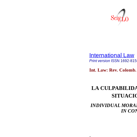
International Law
Print version
ISSN
1692-815
Int. Law: Rev. Colomb.
LA CULPABILID
SITUACI
INDIVIDUAL MORAL
IN CO