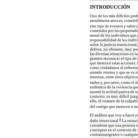
INTRODUCCIÓN
Uno de los más difíciles pr
moralmente atroces, cometido
este tipo de eventos y saber
cometidos por los perpetrad
moral de los individuos que p
responsabilidad de los indivi
sobre la justicia transiciona
delitos; no obstante, muy poc
las diversas situaciones en 
permite reconocer el tipo de
que merecen estas acciones. 
como ciudadanos al enfrentar
armado interno y que se ve i
intentan, entre otros objetiv
males y, por tanto, como el ú
endémico de la violencia que
asumir la actitud pasiva de u
contexto, es muy difícil juz
ello, el examen de la culpab
del castigo que merecen o n
El análisis que voy a hacer e
4
daño intencional.
La estruct
considerar que una persona e
conceptos en el contexto de s
contrainsurgentes o cualquier