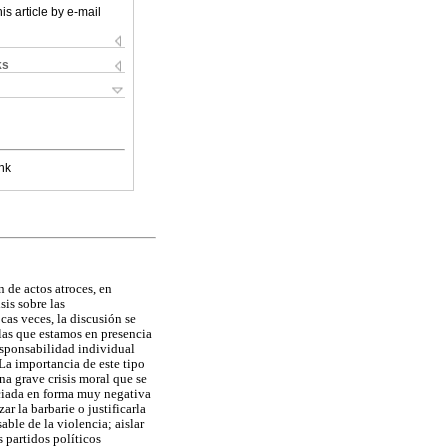
is article by e-mail
ks
nk
n de actos atroces, en
sis sobre las
cas veces, la discusión se
 las que estamos en presencia
esponsabilidad individual
La importancia de este tipo
na grave crisis moral que se
nciada en forma muy negativa
r la barbarie o justificarla
ble de la violencia; aislar
 partidos políticos