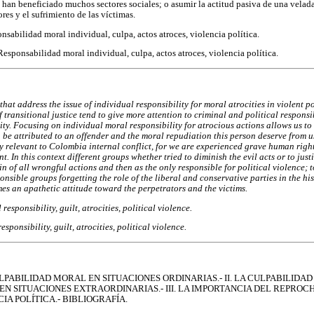
 han beneficiado muchos sectores sociales; o asumir la actitud pasiva de una velada
ores y el sufrimiento de las víctimas.
nsabilidad moral individual, culpa, actos atroces, violencia política.
Responsabilidad moral individual, culpa, actos atroces, violencia política.
that address the issue of individual responsibility for moral atrocities in violent po
of transitional justice tend to give more attention to criminal and political responsi
ity. Focusing on individual moral responsibility for atrocious actions allows us to
n be attributed to an offender and the moral repudiation this person deserve from u
ly relevant to Colombia internal conflict, for we are experienced grave human right
t. In this context different groups whether tried to diminish the evil acts or to justi
n of all wrongful actions and then as the only responsible for political violence; 
onsible groups forgetting the role of the liberal and conservative parties in the his
es an apathetic attitude toward the perpetrators and the victims.
 responsibility, guilt, atrocities, political violence.
esponsibility, guilt, atrocities, political violence.
ULPABILIDAD MORAL EN SITUACIONES ORDINARIAS.- II. LA CULPABILIDAD
 SITUACIONES EXTRAORDINARIAS.- III. LA IMPORTANCIA DEL REPROC
IA POLÍTICA.- BIBLIOGRAFÍA.