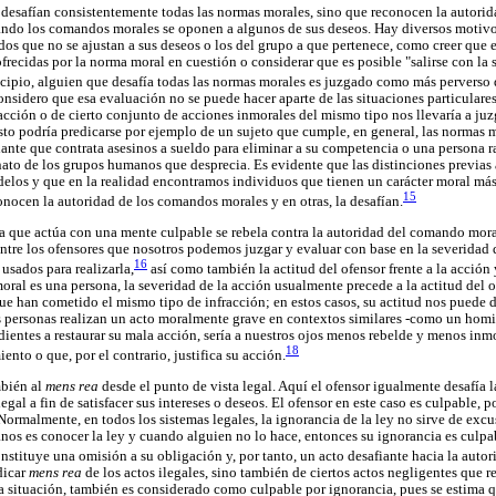
desafían consistentemente todas las normas morales, sino que reconocen la autorida
uando los comandos morales se oponen a algunos de sus deseos. Hay diversos motiv
dos que no se ajustan a sus deseos o los del grupo a que pertenece, como creer que 
ofrecidas por la norma moral en cuestión o considerar que es posible "salirse con la 
cipio, alguien que desafía todas las normas morales es juzgado como más perverso 
onsidero que esa evaluación no se puede hacer aparte de las situaciones particulare
acción o de cierto conjunto de acciones inmorales del mismo tipo nos llevaría a ju
Esto podría predicarse por ejemplo de un sujeto que cumple, en general, las normas 
iante que contrata asesinos a sueldo para eliminar a su competencia o una persona ra
nato de los grupos humanos que desprecia. Es evidente que las distinciones previas 
elos y que en la realidad encontramos individuos que tienen un carácter moral má
15
onocen la autoridad de los comandos morales y en otras, la desafían.
que actúa con una mente culpable se rebela contra la autoridad del comando moral
entre los ofensores que nosotros podemos juzgar y evaluar con base en la severidad d
16
usados para realizarla,
así como también la actitud del ofensor frente a la acción 
oral es una persona, la severidad de la acción usualmente precede a la actitud del 
e han cometido el mismo tipo de infracción; en estos casos, su actitud nos puede d
os personas realizan un acto moralmente grave en contextos similares -como un homic
ndientes a restaurar su mala acción, sería a nuestros ojos menos rebelde y menos inm
18
ento o que, por el contrario, justifica su acción.
mbién al
mens rea
desde el punto de vista legal. Aquí el ofensor igualmente desafía l
ilegal a fin de satisfacer sus intereses o deseos. El ofensor en este caso es culpable
Normalmente, en todos los sistemas legales, la ignorancia de la ley no sirve de exc
nos es conocer la ley y cuando alguien no lo hace, entonces su ignorancia es culpab
stituye una omisión a su obligación y, por tanto, un acto desafiante hacia la autori
dicar
mens rea
de los actos ilegales, sino también de ciertos actos negligentes que re
 la situación, también es considerado como culpable por ignorancia, pues se estima