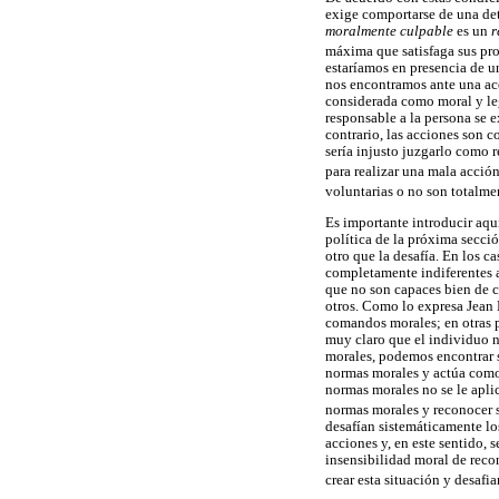
exige comportarse de una det
moralmente culpable
es un
r
máxima que satisfaga sus pro
estaríamos en presencia de u
nos encontramos ante una a
considerada como moral y leg
responsable a la persona se e
contrario, las acciones son c
sería injusto juzgarlo como 
para realizar una mala acción
voluntarias o no son totalme
Es importante introducir aquí
política de la próxima secció
otro que la desafía. En los 
completamente indiferentes a
que no son capaces bien de co
otros. Como lo expresa Jean
comandos morales; en otras p
muy claro que el individuo n
morales, podemos encontrar si
normas morales y actúa como 
normas morales no se le aplica
normas morales y reconocer s
desafían sistemáticamente lo
acciones y, en este sentido, 
insensibilidad moral de reco
crear esta situación y desafi