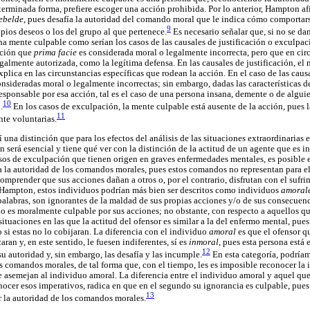
erminada forma, prefiere escoger una acción prohibida. Por lo anterior, Hampton af
ebelde
, pues desafía la autoridad del comando moral que le indica cómo comportar
9
pios deseos o los del grupo al que pertenece.
Es necesario señalar que, si no se da
na mente culpable como serían los casos de las causales de justificación o exculpac
cción que
prima facie
es considerada moral o legalmente incorrecta, pero que en circ
almente autorizada, como la legítima defensa. En las causales de justificación, el 
xplica en las circunstancias específicas que rodean la acción. En el caso de las caus
onsideradas moral o legalmente incorrectas; sin embargo, dadas las características d
responsable por esa acción, tal es el caso de una persona insana, demente o de algu
10
.
En los casos de exculpación, la mente culpable está ausente de la acción, pues 
11
nte voluntarias.
 una distinción que para los efectos del análisis de las situaciones extraordinarias 
n será esencial y tiene qué ver con la distinción de la actitud de un agente que es i
casos de exculpación que tienen origen en graves enfermedades mentales, es posible
 la autoridad de los comandos morales, pues estos comandos no representan para e
mprender que sus acciones dañan a otros o, por el contrario, disfrutan con el sufri
 Hampton, estos individuos podrían más bien ser descritos como individuos
amoral
alabras, son ignorantes de la maldad de sus propias acciones y/o de sus consecuencia
o es moralmente culpable por sus acciones; no obstante, con respecto a aquellos qu
tuaciones en las que la actitud del ofensor es similar a la del enfermo mental, pues 
si estas no lo cobijaran. La diferencia con el individuo
amoral
es que el ofensor q
ran y, en este sentido, le fuesen indiferentes, sí es
inmoral
, pues esta persona está
12
u autoridad y, sin embargo, las desafía y las incumple.
En esta categoría, podría
s comandos morales, de tal forma que, con el tiempo, les es imposible reconocer la
se asemejan al individuo amoral. La diferencia entre el individuo amoral y aquel qu
nocer esos imperativos, radica en que en el segundo su ignorancia es culpable, pue
13
ar la autoridad de los comandos morales.