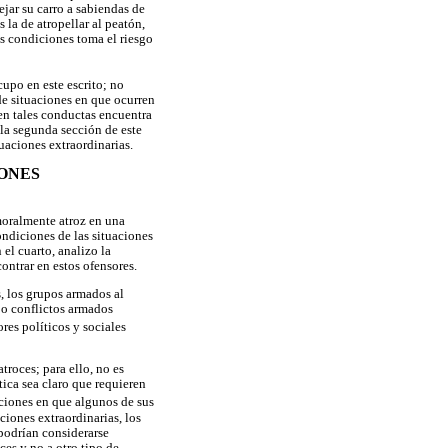
jar su carro a sabiendas de
 la de atropellar al peatón,
s condiciones toma el riesgo
upo en este escrito; no
 de situaciones en que ocurren
ben tales conductas encuentra
la segunda sección de este
uaciones extraordinarias.
IONES
 moralmente atroz en una
ondiciones de las situaciones
 el cuarto, analizo la
ontrar en estos ofensores.
s, los grupos armados al
s o conflictos armados
res políticos y sociales
troces; para ello, no es
tica sea claro que requieren
uciones en que algunos de sus
iones extraordinarias, los
podrían considerarse
ces y no a otro tipo de