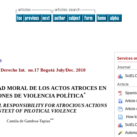
Services 
6
Journal
 Derecho Int. no.17 Bogotá July/Dec. 2010
SciELO
Article
AD MORAL DE LOS ACTOS ATROCES EN
Spanis
*
ONES DE VIOLENCIA POLÍTICA
Article
 RESPONSIBILITY FOR ATROCIOUS ACTIONS
Article
NTEXT OF PILOTICAL VIOLENCE
How to 
**
Camila de Gamboa-Tapias
SciELO
Automat