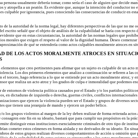
a persona usualmente debería tomar, como sería el caso de alguien que decide mane
nos y atropella a un peatón. Es evidente que, aunque la intención del conductor no es
 es culpable por ignorancia, pues conociendo las consecuencias de conducir en esta
o de la autoridad de la norma legal, hay diferentes perspectivas de las que no me oc
del escrito señalé que el objeto de análisis de la culpabilidad se haría con respecto
 evidente que en estas circunstancias, la autoridad de las normas legales que prohí
ios morales que exigen el respeto al valor de la dignidad humana. Deseo comenzar 
a aproximación de qué se entendería como actos culpables moralmente atroces en sit
IDAD DE LOS ACTOS MORALMENTE ATROCES EN SITUAC
S
os elementos que creo pertinentes para afirmar que un sujeto es culpable de un acto
iolencia. Los dos primeros elementos que analizo a continuación se refieren a las c
en el tercero, hago referencia a lo que se entiende por un acto moralmente atroz; y en
nsor que realiza un acto atroz y los grados de culpa e inmoralidad que podemos enc
ar de entornos de violencia política causados por el Estado y/o los partidos político
os, en dictaduras de izquierda o derecha, guerras civiles, conflictos internacionale
anizaciones que ejercen la violencia pueden ser el Estado y grupos de diversos secto
tes que tienen una jerarquía de mando y ejercen un poder bélico.
/o los grupos violentos al margen de la ley deben realizar de forma reiterada actos a
consagren este fin en su ideario, bastará que para cumplir sus propósitos en la prác
mite distinguir estas instituciones esencialmente criminales de otro tipo de instit
an cometer estos crímenes en forma aislada y no derivados de su ideario. En situac
mbros de estos grupos realizan diversos comportamientos de acción u omisión que 
álisis de la culpabilidad de estos sujetos se circunscribe a los actos moralmente atro