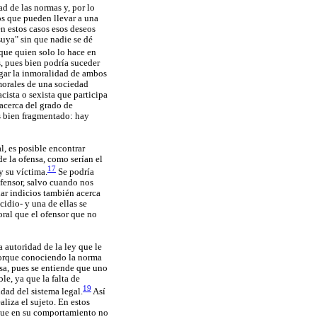
d de las normas y, por lo
os que pueden llevar a una
en estos casos esos deseos
suya" sin que nadie se dé
que quien solo lo hace en
s, pues bien podría suceder
zgar la inmoralidad de ambos
morales de una sociedad
cista o sexista que participa
acerca del grado de
s bien fragmentado: hay
, es posible encontrar
e la ofensa, como serían el
17
y su víctima.
Se podría
ofensor, salvo cuando nos
ar indicios también acerca
idio- y una de ellas se
oral que el ofensor que no
a autoridad de la ley que le
, porque conociendo la norma
usa, pues se entiende que uno
le, ya que la falta de
19
dad del sistema legal.
Así
aliza el sujeto. En estos
 que en su comportamiento no