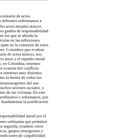
 comisión de actos
mo debemos enfrentarnos a
os actos morales atroces
os grados de responsabilidad
en los que se aborda la
icular en las reflexiones
icipan en la comisión de estos
ones. Considero que evaluar
ión de actos atroces, nos
to atroz y el repudio moral
hoy, en Colombia, tenemos
n ocasión del conflicto
n intereses muy distintos
omo la fuente de todos los
ontrainsurgentes del uso
muchos sectores sociales; o
nto de las víctimas. En este
raordinarios e inhumanos; por
 fundamentar la justificación
 responsabilidad moral por el
iones ordinarias que permiten
 la segunda, examino estos
ticos, grupos insurgentes y
 condiciones de culpabilidad