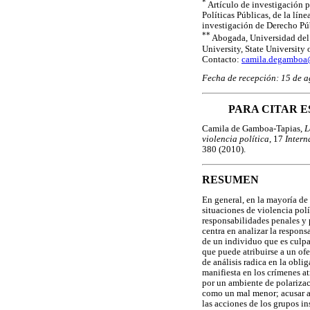
*
Artículo de investigación p
Políticas Públicas, de la lín
investigación de Derecho Púb
**
Abogada, Universidad del 
University, State University
Contacto:
camila.degamboa@
Fecha de recepción: 15 de a
PARA CITAR E
Camila de Gamboa-Tapias,
L
violencia política
, 17
Intern
380 (2010).
RESUMEN
En general, en la mayoría de 
situaciones de violencia polít
responsabilidades penales y p
centra en analizar la respons
de un individuo que es culpa
que puede atribuirse a un of
de análisis radica en la obl
manifiesta en los crímenes a
por un ambiente de polarizaci
como un mal menor; acusar al
las acciones de los grupos i