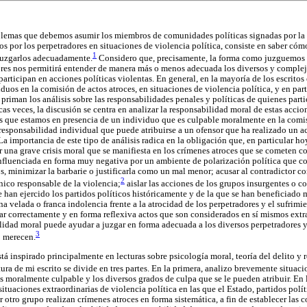
oblemas que debemos asumir los miembros de comunidades políticas signadas por la
s por los perpetradores en situaciones de violencia política, consiste en saber có
1
 juzgarlos adecuadamente.
Considero que, precisamente, la forma como juzguemos l
ores nos permitirá entender de manera más o menos adecuada los diversos y complej
articipan en acciones políticas violentas. En general, en la mayoría de los escritos 
duos en la comisión de actos atroces, en situaciones de violencia política, y en part
l, priman los análisis sobre las responsabilidades penales y políticas de quienes part
as veces, la discusión se centra en analizar la responsabilidad moral de estas acci
las que estamos en presencia de un individuo que es culpable moralmente en la comis
 responsabilidad individual que puede atribuirse a un ofensor que ha realizado un ac
La importancia de este tipo de análisis radica en la obligación que, en particular 
 una grave crisis moral que se manifiesta en los crímenes atroces que se cometen co
nfluenciada en forma muy negativa por un ambiente de polarización política que co
os, minimizar la barbarie o justificarla como un mal menor; acusar al contradictor c
2
nico responsable de la violencia;
aislar las acciones de los grupos insurgentes o c
 han ejercido los partidos políticos históricamente y de la que se han beneficiado 
na velada o franca indolencia frente a la atrocidad de los perpetradores y el sufrimie
gar correctamente y en forma reflexiva actos que son considerados en sí mismos ext
ilidad moral puede ayudar a juzgar en forma adecuada a los diversos perpetradores y
3
o merecen.
stá inspirado principalmente en lecturas sobre psicología moral, teoría del delito y
ura de mi escrito se divide en tres partes. En la primera, analizo brevemente situac
s moralmente culpable y los diversos grados de culpa que se le pueden atribuir. En
ituaciones extraordinarias de violencia política en las que el Estado, partidos polí
 otro grupo realizan crímenes atroces en forma sistemática, a fin de establecer las