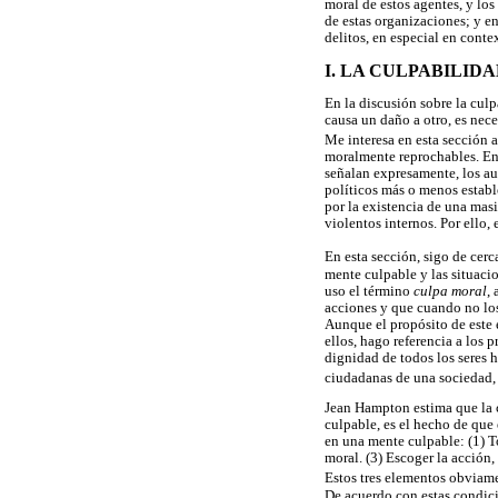
moral de estos agentes, y lo
de estas organizaciones; y e
delitos, en especial en conte
I. LA CULPABILID
En la discusión sobre la cul
causa un daño a otro, es nece
Me interesa en esta sección 
moralmente reprochables. En 
señalan expresamente, los au
políticos más o menos establ
por la existencia de una mas
violentos internos. Por ello,
En esta sección, sigo de cer
mente culpable y las situaci
uso el término
culpa moral
,
acciones y que cuando no los
Aunque el propósito de este e
ellos, hago referencia a los 
dignidad de todos los seres h
ciudadanas de una sociedad, a
Jean Hampton estima que la c
culpable, es el hecho de que 
en una mente culpable: (1) T
moral. (3) Escoger la acción,
Estos tres elementos obviame
De acuerdo con estas condic