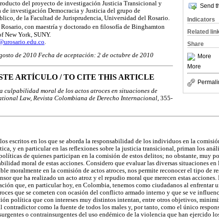
roducto del proyecto de investigación Justicia Transicional y
Send th
ea de investigación Democracia y Justicia del grupo de
lico, de la Facultad de Jurisprudencia, Universidad del Rosario.
Indicators
Rosario, con maestría y doctorado en filosofía de Binghamton
Related lin
 of New York, SUNY.
urosario.edu.co
.
Share
gosto de 2010 Fecha de aceptación: 2 de octubre de 2010
More
More
STE ARTÍCULO / TO CITE THIS ARTICLE
Permali
a culpabilidad moral de los actos atroces en situaciones de
ational Law, Revista Colombiana de Derecho Internacional
, 355-
los escritos en los que se aborda la responsabilidad de los individuos en la comisió
ica, y en particular en las reflexiones sobre la justicia transicional, priman los análi
olíticas de quienes participan en la comisión de estos delitos; no obstante, muy po
abilidad moral de estas acciones. Considero que evaluar las diversas situaciones en
ble moralmente en la comisión de actos atroces, nos permite reconocer el tipo de r
ensor que ha realizado un acto atroz y el repudio moral que merecen estas acciones. 
igación que, en particular hoy, en Colombia, tenemos como ciudadanos al enfrentar u
troces que se cometen con ocasión del conflicto armado interno y que se ve influe
ón política que con intereses muy distintos intentan, entre otros objetivos, minimiza
 contradictor como la fuente de todos los males y, por tanto, como el único responsa
nsurgentes o contrainsurgentes del uso endémico de la violencia que han ejercido los