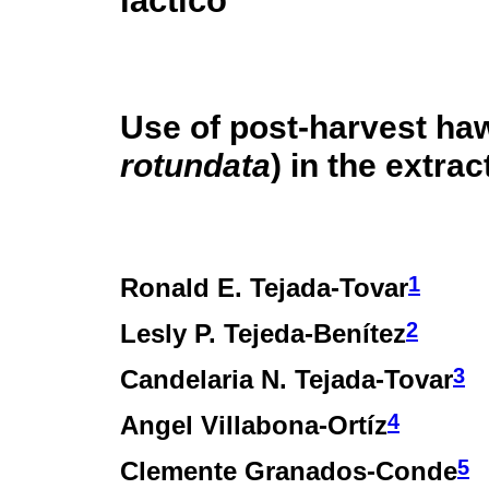
láctico
Use of post-harvest ha
rotundata
) in the extrac
1
Ronald E. Tejada-Tovar
2
Lesly P. Tejeda-Benítez
3
Candelaria N. Tejada-Tovar
4
Angel Villabona-Ortíz
5
Clemente Granados-Conde