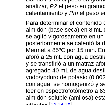
analizar,
P2
el peso en gramos
calentamiento y
Pm
el peso e
Para determinar el contenido
almidón (base seca) en 8 mL 
se agitó vigorosamente en un 
posteriormente se calentó la 
Mermet a 85ºC por 15 min. En 
aforó a 25 mL con agua destil
y se transfirió a un matraz af
agregado 40 mL de agua desti
yodo/yoduro de potasio (0,002
con agua, se homogenizó y se
leer en espectrofotómetro a 
almidón soluble (amilosa) esta
[
,
,
]
10
14
15