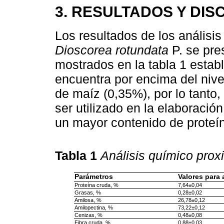
3. RESULTADOS Y DIS
Los resultados de los análisi
Dioscorea rotundata
P. se pre
mostrados en la tabla 1 establ
encuentra por encima del nive
de maíz (0,35%), por lo tanto
ser utilizado en la elaboració
un mayor contenido de proteí
Tabla 1
Análisis químico prox
Parámetros
Valores para
Proteína cruda, %
7,64±0,04
Grasas, %
0,28±0,02
Amilosa, %
26,78±0,12
Amilopectina, %
73,22±0,12
Cenizas, %
0,48±0,08
Fibra cruda, %
0,88±0,03