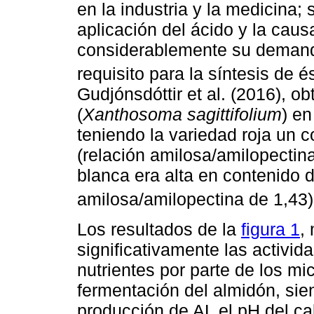
en la industria y la medicina; 
aplicación del ácido y la cau
considerablemente su demanda
requisito para la síntesis de
Gudjónsdóttir et al. (2016), o
(
Xanthosoma sagittifolium
) en
teniendo la variedad roja un 
(relación amilosa/amilopectina
blanca era alta en contenido d
amilosa/amilopectina de 1,43
Los resultados de la
figura 1
,
significativamente las activid
nutrientes por parte de los mi
fermentación del almidón, sie
producción de AL el pH del ca