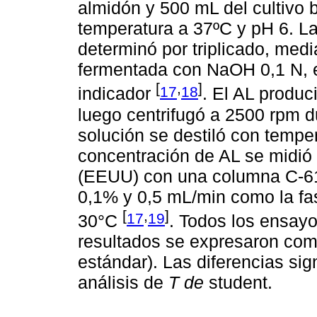
almidón y 500 mL del cultivo 
temperatura a 37ºC y pH 6. La
determinó por triplicado, medi
fermentada con NaOH 0,1 N, 
[
,
]
17
18
indicador
. El AL produc
luego centrifugó a 2500 rpm d
solución se destiló con tempe
concentración de AL se midió
(EEUU) con una columna C-61
0,1% y 0,5 mL/min como la fa
[
,
]
17
19
30°C
. Todos los ensayos
resultados se expresaron com
estándar). Las diferencias si
análisis de
T de
student.