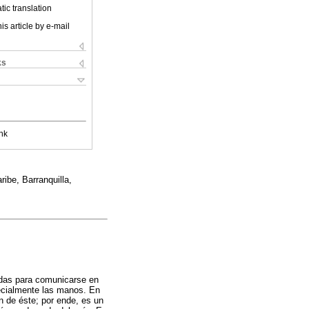
ic translation
is article by e-mail
ks
nk
ibe, Barranquilla,
rdas para comunicarse en
ecialmente las manos. En
n de éste; por ende, es un