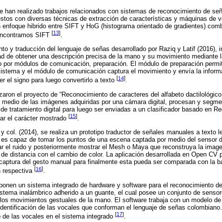
e han realizado trabajos relacionados con sistemas de reconocimiento de se
estos con diversas técnicas de extracción de características y máquinas de 
un enfoque hibrido entre SIFT y HoG (histograma orientado de gradientes) co
[
13
]
 encontramos SIFT
.
to y traducción del lenguaje de señas desarrollado por Raziq y Latif (2016), 
d de obtener una descripción precisa de la mano y su movimiento mediante l
por módulos de comunicación, preparación. El módulo de preparación permite
 sistema y el módulo de comunicación captura el movimiento y envía la inform
[
14
]
r el signo para luego convertirlo a texto
.
lizaron el proyecto de “Reconocimiento de caracteres del alfabeto dactilológic
r medio de las imágenes adquiridas por una cámara digital, procesan y segm
de tratamiento digital para luego ser enviadas a un clasificador basado en Re
[
15
]
car el carácter mostrado
.
y col. (2014), se realiza un prototipo traductor de señales manuales a texto le
 es capaz de tomar los puntos de una escena captada por medio del sensor d
minar el ruido y posteriormente mostrar el Mesh o Maya que reconstruya la ima
a de distancia con el cambio de color. La aplicación desarrollada en Open CV p
captura del gesto manual para finalmente esta pueda ser comparada con la b
[
16
]
n respectiva
.
oponen un sistema integrado de hardware y software para el reconocimiento de 
stema inalámbrico adherido a un guante, el cual posee un conjunto de sensor
 los movimientos gestuales de la mano. El software trabaja con un modelo de
identificación de las vocales que conforman el lenguaje de señas colombiano
[
17
]
 de las vocales en el sistema integrado
.