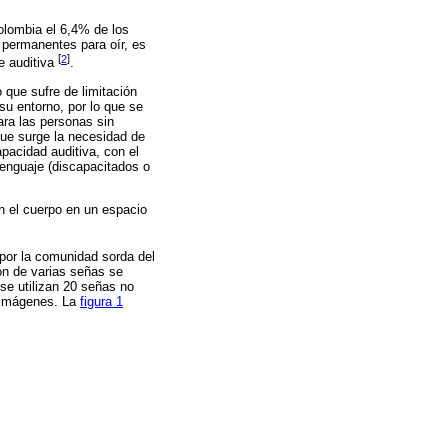
olombia el 6,4% de los
 permanentes para oír, es
[
2
]
e auditiva
.
 que sufre de limitación
 su entorno, por lo que se
ra las personas sin
que surge la necesidad de
pacidad auditiva, con el
lenguaje (discapacitados o
on el cuerpo en un espacio
 por la comunidad sorda del
ón de varias señas se
se utilizan 20 señas no
e imágenes. La
figura 1