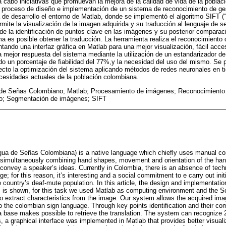
a cabo iniciativas que promuevan la mejora de la calidad de vida de la pobla
el proceso de diseño e implementación de un sistema de reconocimiento de g
 de desarrollo el entorno de Matlab, donde se implementó el algoritmo SIFT (
rmite la visualización de la imagen adquirida y su traducción al lenguaje de 
de la identificación de puntos clave en las imágenes y su posterior compara
ma es posible obtener la traducción. La herramienta realiza el reconocimiento 
tando una interfaz gráfica en Matlab para una mejor visualización, fácil acce
mejor respuesta del sistema mediante la utilización de un estandarizador d
do un porcentaje de fiabilidad del 77%,y la necesidad del uso del mismo. Se 
ecto la optimización del sistema aplicando métodos de redes neuronales en t
cesidades actuales de la población colombiana.
de Señas Colombiano; Matlab; Procesamiento de imágenes; Reconocimiento 
co; Segmentación de imágenes; SIFT
gua de Señas Colombiana) is a native language which chiefly uses manual c
 simultaneously combining hand shapes, movement and orientation of the han
 convey a speaker’s ideas. Currently in Colombia, there is an absence of tec
ge; for this reason, it’s interesting and a social commitment to e carry out init
 country’s deaf-mute population. In this article, the design and implementatio
 is shown, for this task we used Matlab as computing environment and the Sc
 extract characteristics from the image. Our system allows the acquired imag
to the colombian sign language. Through key points identification and their c
a base makes possible to retrieve the translation. The system can recognize 20
a graphical interface was implemented in Matlab that provides better visuali