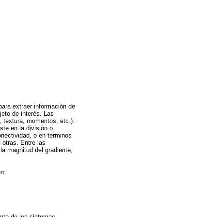
ara extraer información de
eto de interés. Las
, textura, momentos, etc.).
e en la división o
onectividad, o en términos
 otras. Entre las
la magnitud del gradiente,
n:
ento de los sistemas