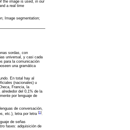
f the image is used, in our
and a real time
on; Image segmentation;
sonas sordas, con
ñas universal, y casi cada
os para la comunicación
poseen una gramática
undo. En total hay al
iciales (nacionales) u
heca, Francia, la
 alrededor del 0,1% de la
mente por lenguaje de
 lenguas de conversación,
[
1
]
 etc.), letra por letra
.
nguaje de señas
tro fases: adquisición de