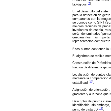
[
7
]
biológicos
.
En el desarrollo del siste
para la detección de gesto
compararlos con la imagen 
se conoce como SIFT (Scal
mejores técnicas de proce
invariantes de escala, rot
serán denominados “puntos 
quedarán los más important
representación compuesta d
Esos puntos contienen la 
El algoritmo se realiza me
Construcción de Pirámides
función de diferencia gauss
Localización de puntos cla
mediante la comparación d
[
10
]
estabilidad
.
Asignación de orientación:
gradiente y a la zona que 
Descriptor de puntos clave:
identificable, sin embargo,
[
12
]
punto de vista 3D
.