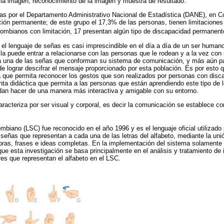
la imagen, reconocimiento de la imagen y muestra de resultado.
das por el Departamento Administrativo Nacional de Estadística (DANE), en C
ación permanente; de este grupo el 17,3% de las personas, tienen limitaciones
lombianos con limitación, 17 presentan algún tipo de discapacidad permanent
l lenguaje de señas es casi imprescindible en el día a día de un ser humano
ella puede entrar a relacionarse con las personas que le rodean y a la vez con
a una de las señas que conforman su sistema de comunicación, y más aún pa
 lograr descifrar el mensaje proporcionado por esta población. Es por esto 
a que permita reconocer los gestos que son realizados por personas con disca
enta didáctica que permita a las personas que están aprendiendo este tipo de 
edan hacer de una manera más interactiva y amigable con su entorno.
racteriza por ser visual y corporal, es decir la comunicación se establece c
biano (LSC) fue reconocido en el año 1996 y es el lenguaje oficial utilizado
señas que representan a cada una de las letras del alfabeto, mediante la uni
bras, frases e ideas completas. En la implementación del sistema solamente 
ue esta investigación se basa principalmente en el análisis y tratamiento d
res que representan el alfabeto en el LSC.