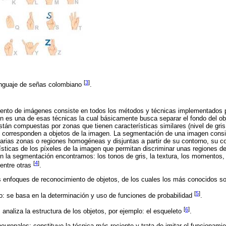
[
3
]
enguaje de señas colombiano
.
miento de imágenes consiste en todos los métodos y técnicas implementados p
 es una de esas técnicas la cual básicamente busca separar el fondo del obj
án compuestas por zonas que tienen características similares (nivel de gris
corresponden a objetos de la imagen. La segmentación de una imagen consist
varias zonas o regiones homogéneas y disjuntas a partir de su contorno, su c
ísticas de los píxeles de la imagen que permitan discriminar unas regiones de
 en la segmentación encontramos: los tonos de gris, la textura, los momentos, 
[
4
]
 entre otras
.
s enfoques de reconocimiento de objetos, de los cuales los más conocidos so
[
5
]
o: se basa en la determinación y uso de funciones de probabilidad
.
[
6
]
analiza la estructura de los objetos, por ejemplo: el esqueleto
.
uronales: constituye la técnica más reciente y trata de imitar el funcionami