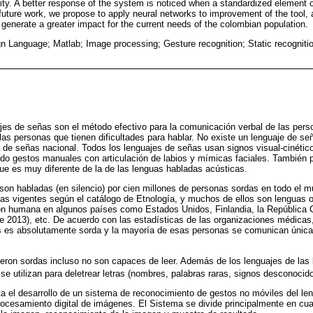
ity. A better response of the system is noticed when a standardized element o
future work, we propose to apply neural networks to improvement of the tool, 
generate a greater impact for the current needs of the colombian population.
n Language; Matlab; Image processing; Gesture recognition; Static recogniti
ajes de señas son el método efectivo para la comunicación verbal de las per
 las personas que tienen dificultades para hablar. No existe un lenguaje de se
a de señas nacional. Todos los lenguajes de señas usan signos visual-cinétic
 gestos manuales con articulación de labios y mímicas faciales. También 
que es muy diferente de la de las lenguas habladas acústicas.
son habladas (en silencio) por cien millones de personas sordas en todo el m
 vigentes según el catálogo de Etnología, y muchos de ellos son lenguas of
ión humana en algunos países como Estados Unidos, Finlandia, la República C
 2013), etc. De acuerdo con las estadísticas de las organizaciones médicas,
ís es absolutamente sorda y la mayoría de esas personas se comunican única
ron sordas incluso no son capaces de leer. Además de los lenguajes de las
e utilizan para deletrear letras (nombres, palabras raras, signos desconocidos,
ta el desarrollo de un sistema de reconocimiento de gestos no móviles del le
ocesamiento digital de imágenes. El Sistema se divide principalmente en cua