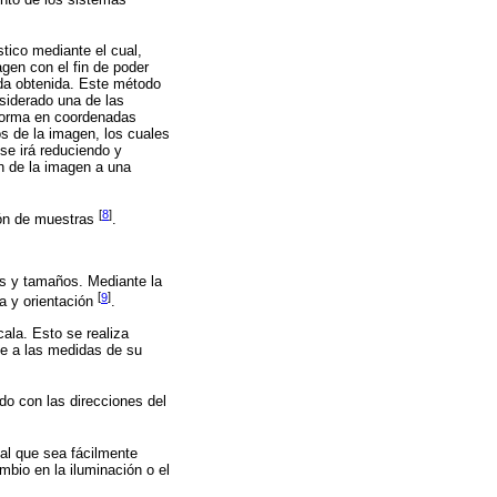
stico mediante el cual,
agen con el fin de poder
ida obtenida. Este método
siderado una de las
sforma en coordenadas
os de la imagen, los cuales
se irá reduciendo y
n de la imagen a una
[
8
]
ión de muestras
.
as y tamaños. Mediante la
[
9
]
la y orientación
.
ala. Esto se realiza
se a las medidas de su
do con las direcciones del
cal que sea fácilmente
mbio en la iluminación o el