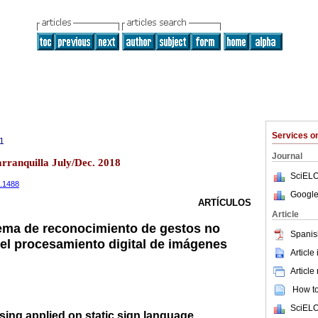
Services 
1
Journal
arranquilla July/Dec. 2018
SciELO
2.1488
Google
ARTÍCULOS
Article
ema de reconocimiento de gestos no
Spanis
el procesamiento digital de imágenes
Article
Article
How to 
SciELO
sing applied on static sign language