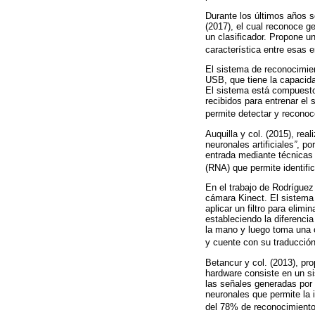
Durante los últimos años s
(2017), el cual reconoce g
un clasificador. Propone 
característica entre esas
El sistema de reconocimien
USB, que tiene la capacida
El sistema está compuesto 
recibidos para entrenar el
permite detectar y reconoce
Auquilla y col. (2015), rea
neuronales artificiales
”
, po
entrada mediante técnicas 
(RNA) que permite identifi
En el trabajo de Rodríguez 
cámara Kinect. El sistema
aplicar un filtro para eli
estableciendo la diferenci
la mano y luego toma una 
y cuente con su traducció
Betancur y col. (2013), pr
hardware consiste en un si
las señales generadas por
neuronales que permite la 
del 78% de reconocimiento