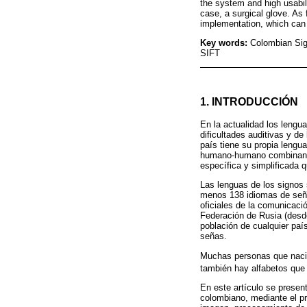
the system and high usabil
case, a surgical glove. As 
implementation, which can 
Key words:
Colombian Sig
SIFT
1. INTRODUCCIÓN
En la actualidad los lengu
dificultades auditivas y de
país tiene su propia lengu
humano-humano combinando
específica y simplificada 
Las lenguas de los signos 
menos 138 idiomas de señas
oficiales de la comunicac
Federación de Rusia (desde
población de cualquier pa
señas.
Muchas personas que nacie
también hay alfabetos que s
En este artículo se presen
colombiano, mediante el pr