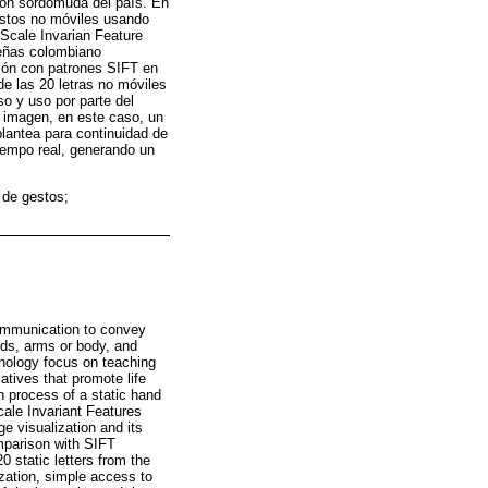
ción sordomuda del país. En
estos no móviles usando
“Scale Invarian Feature
señas colombiano
ción con patrones SIFT en
de las 20 letras no móviles
so y uso por parte del
e imagen, en este caso, un
plantea para continuidad de
iempo real, generando un
de gestos;
ommunication to convey
ds, arms or body, and
hnology focus on teaching
iatives that promote life
n process of a static hand
ale Invariant Features
e visualization and its
omparison with SIFT
 static letters from the
zation, simple access to