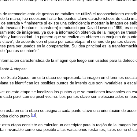
ma de reconocimiento de gestos no móviles se utilizó el reconocimiento estadí
 de la mano, fue necesario hallar los puntos clave característicos de cada im
de entrada y finalmente si existe una coincidencia mostrar la imagen de sal
e Invariant Features Transform) introducido por David Lowe en 1999, es con
samiento de imágenes, ya que la información obtenida de la imagen se tran
ación y luminosidad. Lo primero que se realiza es obtener un conjunto de punt
clave”, de acuerdo con el paso por cada etapa, el número de puntos claves 
es para ser usados en la comparación. Su idea principal es la transformació
e “puntos de interés”.
información característica de la imagen que luego son usados para la detecc
diante 4 etapas:
 de Scale-Space: en esta etapa se representa la imagen en diferentes escal
iana se identifican los posibles puntos de interés que son invariables a esca
ve: en esta etapa se localizan los puntos que se mantienen invariables en esc
e cada pixel con su pixel vecino. Los puntos clave son seleccionados en ba
 en esta en esta etapa se asigna a cada punto clave una orientación de acuer
[
11
]
rodea dicho punto
.
 esta etapa consiste en calcular un descriptor para la región de la imagen lo
 tan invariable como sea posible a las variaciones restantes, tales como el ca