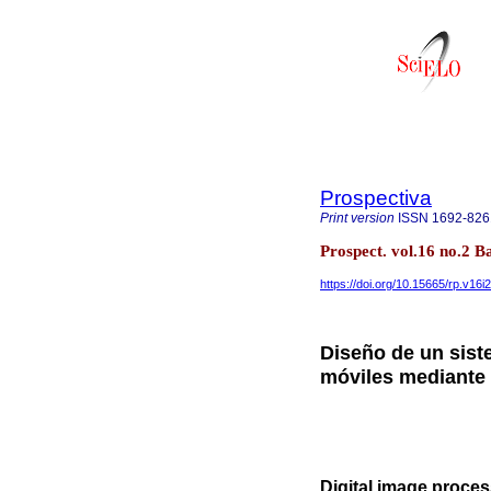
Prospectiva
Print version
ISSN
1692-826
Prospect. vol.16 no.2 B
https://doi.org/10.15665/rp.v16i
Diseño de un sist
móviles mediante 
Digital image proces