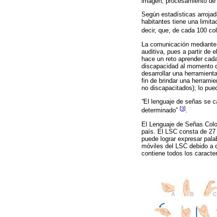
imagen, procesamiento de 
Según estadísticas arroja
habitantes tiene una limit
decir, que, de cada 100 co
La comunicación mediante e
auditiva, pues a partir de 
hace un reto aprender cad
discapacidad al momento de
desarrollar una herramient
fin de brindar una herrami
no discapacitados); lo pu
“
El lenguaje de señas se ca
[
3
]
determinado”
.
El Lenguaje de Señas Colom
país. El LSC consta de 27 
puede lograr expresar pala
móviles del LSC debido a q
contiene todos los caracte