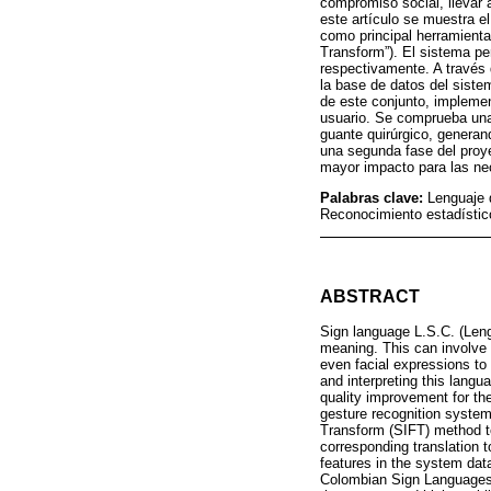
compromiso social, llevar 
este artículo se muestra 
como principal herramienta
Transform”). El sistema pe
respectivamente. A través 
la base de datos del siste
de este conjunto, implemen
usuario. Se comprueba una 
guante quirúrgico, generan
una segunda fase del proy
mayor impacto para las ne
Palabras clave:
Lenguaje 
Reconocimiento estadísti
ABSTRACT
Sign language L.S.C. (Len
meaning. This can involve
even facial expressions to
and interpreting this langua
quality improvement for the
gesture recognition system
Transform (SIFT) method to
corresponding translation 
features in the system dat
Colombian Sign Languages, 