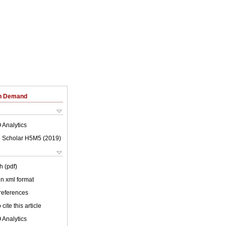
on Demand
 Analytics
 Scholar H5M5 (
2019
)
h (pdf)
 in xml format
 references
cite this article
 Analytics