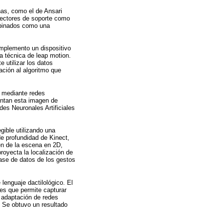
ñas, como el de Ansari
vectores de soporte como
mbinados como una
implemento un dispositivo
a técnica de leap motion.
 utilizar los datos
ación al algoritmo que
o mediante redes
entan esta imagen de
des Neuronales Artificiales
gible utilizando una
e profundidad de Kinect,
gen de la escena en 2D,
royecta la localización de
ase de datos de los gestos
lenguaje dactilológico. El
es que permite capturar
 adaptación de redes
. Se obtuvo un resultado