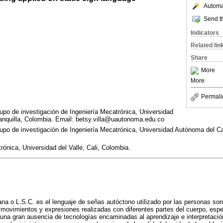
Automat
Send th
Indicators
Related lin
Share
More
More
Permali
upo de investigación de Ingeniería Mecatrónica, Universidad
anquilla, Colombia. Email: betsy.villa@uautonoma.edu.co
upo de investigación de Ingeniería Mecatrónica, Universidad Autónoma del Car
rónica, Universidad del Valle, Cali, Colombia.
a o L.S.C. es el lenguaje de señas autóctono utilizado por las personas so
ovimientos y expresiones realizadas con diferentes partes del cuerpo, esp
una gran ausencia de tecnologías encaminadas al aprendizaje e interpretació