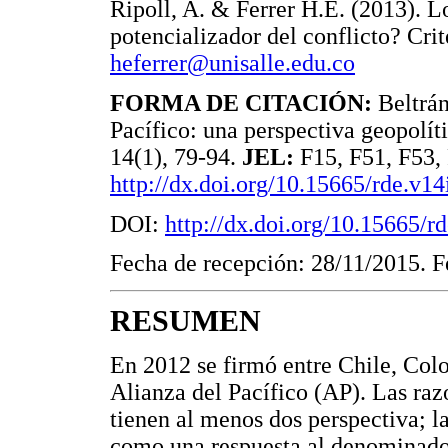
Ripoll, A. & Ferrer H.E. (2013). L
potencializador del conflicto? Cri
heferrer@unisalle.edu.co
FORMA DE CITACIÓN:
Beltrán
Pacífico: una perspectiva geopolí
14(1), 79-94.
JEL:
F15, F51, F53,
http://dx.doi.org/10.15665/rde.v14
DOI:
http://dx.doi.org/10.15665/r
Fecha de recepción: 28/11/2015. F
RESUMEN
En 2012 se firmó entre Chile, Col
Alianza del Pacífico (AP). Las raz
tienen al menos dos perspectiva; la
como una respuesta al denominado 