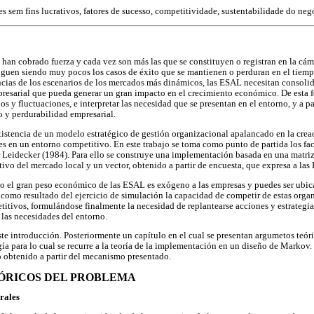
s sem fins lucrativos, fatores de sucesso, competitividade, sustentabilidade do neg
han cobrado fuerza y cada vez son más las que se constituyen o registran en la cá
iguen siendo muy pocos los casos de éxito que se mantienen o perduran en el tiemp
encias de los escenarios de los mercados más dinámicos, las ESAL necesitan consoli
presarial que pueda generar un gran impacto en el crecimiento económico. De esta 
 y fluctuaciones, e interpretar las necesidad que se presentan en el entorno, y a part
o y perdurabilidad empresarial.
 existencia de un modelo estratégico de gestión organizacional apalancado en la cre
s en un entorno competitivo. En este trabajo se toma como punto de partida los fa
 Leidecker (1984). Para ello se construye una implementación basada en una matri
tivo del mercado local y un vector, obtenido a partir de encuesta, que expresa a las
 el gran peso económico de las ESAL es exógeno a las empresas y puedes ser ubicab
 como resultado del ejercicio de simulación la capacidad de competir de estas orga
itivos, formulándose finalmente la necesidad de replantearse acciones y estrategi
 las necesidades del entorno.
este introducción. Posteriormente un capítulo en el cual se presentan argumetos teó
ía para lo cual se recurre a la teoría de la implementación en un diseño de Markov.
lo obtenido a partir del mecanismo presentado.
EÓRICOS DEL PROBLEMA
rales