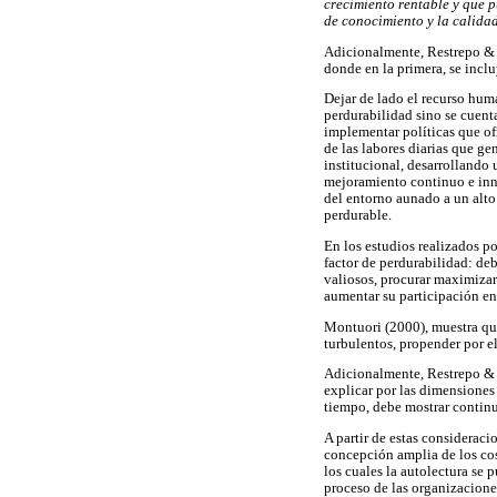
crecimiento rentable y que p
de conocimiento y la calidad
Adicionalmente, Restrepo & o
donde en la primera, se incl
Dejar de lado el recurso huma
perdurabilidad sino se cuent
implementar políticas que o
de las labores diarias que ge
institucional, desarrollando
mejoramiento continuo e inn
del entorno aunado a un alto 
perdurable.
En los estudios realizados p
factor de perdurabilidad: de
valiosos, procurar maximizar
aumentar su participación en 
Montuori (2000), muestra que
turbulentos, propender por el
Adicionalmente, Restrepo & o
explicar por las dimensione
tiempo, debe mostrar continui
A partir de estas considerac
concepción amplia de los cos
los cuales la autolectura se 
proceso de las organizacion