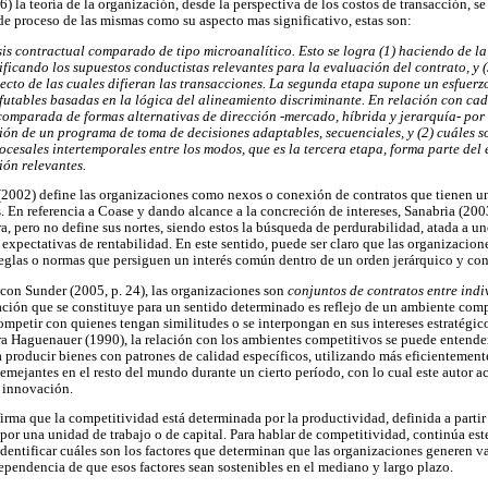
) la teoría de la organización, desde la perspectiva de los costos de transacción, s
e proceso de las mismas como su aspecto mas significativo, estas son:
is contractual comparado de tipo microanalítico. Esto se logra (1) haciendo de l
ntificando los supuestos conductistas relevantes para la evaluación del contrato, 
pecto de las cuales difieran las transacciones. La segunda etapa supone un esfuer
futables basadas en la lógica del alineamiento discriminante. En relación con cad
 comparada de formas alternativas de dirección -mercado, híbrida y jerarquía- por r
ón de un programa de toma de decisiones adaptables, secuenciales, y (2) cuáles s
ocesales intertemporales entre los modos, que es la tercera etapa, forma parte del
ción relevantes.
(2002) define las organizaciones como nexos o conexión de contratos que tienen u
. En referencia a Coase y dando alcance a la concreción de intereses, Sanabria (200
a, pero no define sus nortes, siendo estos la búsqueda de perdurabilidad, atada a un
expectativas de rentabilidad. En este sentido, puede ser claro que las organizacione
eglas o normas que persiguen un interés común dentro de un orden jerárquico y con
con Sunder (2005, p. 24), las organizaciones son
conjuntos de contratos entre indi
ación que se constituye para un sentido determinado es reflejo de un ambiente comp
competir con quienes tengan similitudes o se interpongan en sus intereses estratégic
ra Haguenauer (1990), la relación con los ambientes competitivos se puede entend
a producir bienes con patrones de calidad específicos, utilizando más eficientement
emejantes en el resto del mundo durante un cierto período, con lo cual este autor a
e innovación.
afirma que la competitividad está determinada por la productividad, definida a parti
or una unidad de trabajo o de capital. Para hablar de competitividad, continúa este 
identificar cuáles son los factores que determinan que las organizaciones generen v
dependencia de que esos factores sean sostenibles en el mediano y largo plazo.