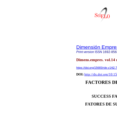
Dimensión Empres
Print version
ISSN
1692-856
Dimens.empres. vol.14 
https://doi.org/15665/rde.v14i2.
DOI:
http://dx.doi.org/10.1
FACTORES DE
SUCCESS F
FATORES DE S