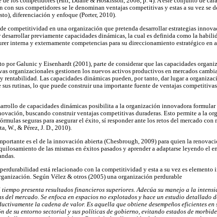
e de los competidores (Hitt, Duane & Hoskisson, 2008, p. 4). A este conjunto de cara
 con sus competidores se le denominan ventajas competitivas y estas a su vez se des
sto), diferenciación y enfoque (Porter, 2010).
s de competitividad en una organización que pretenda desarrollar estrategias innova
 desarrollar previamente capacidades dinámicas, la cual es definida como la habili
igurer interna y externamente competencias para su direccionamiento estratégico en
o por Galunic y Eisenhardt (2001), parte de considerar que las capacidades organiza
ivas organizacionales gestionen los nuevos activos productivos en mercados cambia
y rentabilidad. Las capacidades dinámicas pueden, por tanto, dar lugar a organizaci
 sus rutinas, lo que puede construir una importante fuente de ventajas competitiva
esarrollo de capacidades dinámicas posibilita a la organización innovadora formula
nnovación, buscando construir ventajas competitivas duraderas. Esto permite a la or
rmulas seguras para asegurar el éxito, sí responder ante los retos del mercado con 
a, W., & Pérez, J. D., 2010).
ortante es el de la innovación abierta (Chesbrough, 2009) para quien la renovaci
quilosamiento de las mismas en éxitos pasados y aprender a adaptarse leyendo el en
andas.
perdurabilidad está relacionado con la competitividad y esta a su vez es elemento i
organización. Según Vélez & otros (2005) una organización perdurable
del tiempo presenta resultados financieros superiores. Adecúa su manejo a la intens
zas del mercado. Se enfoca en espacios no explotados y hace un estudio detallado 
uctivamente la cadena de valor. Es aquella que obtiene desempeños eficientes en 
ón de su entorno sectorial y sus políticas de gobierno, evitando estados de morbide