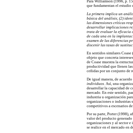
Para Williamson (1996, p. 156
que fundamentan el estudio d
La primera implica un anális
básica del análisis; (2) ide
las dimensiones críticas res
desarrollar implicaciones re
trata de evaluar la eficacia
de cada una en la implantaci
examen de las diferencias pr
discenir las tasas de sustitu
En sentidos similares Coase 
objeto que concreta intereses
de Coase muestra la estructur
productividad que llenen las 
ceñidas por un conjunto de r
De igual manera, de acuerdo 
individuos.
Así, una organiz
desarrollar la capacidad de 
mercado. En este sentido, pa
industria u organización par
organizaciones o industrias s
competitivos a escenarios d
Por su parte, Porter (1998), 
valor del producto generado p
organizaciones y al sector e 
se realice en el mercado en 