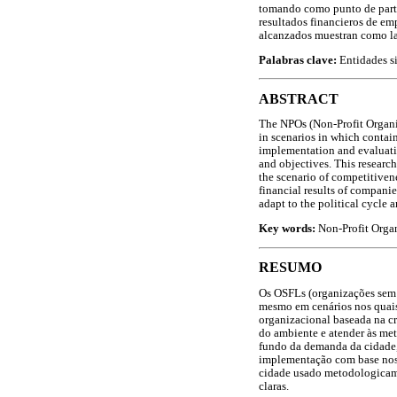
tomando como punto de parti
resultados financieros de em
alcanzados muestran como las
Palabras clave:
Entidades si
ABSTRACT
The NPOs (Non-Profit Organiz
in scenarios in which contain
implementation and evaluatio
and objectives. This researc
the scenario of competitiven
financial results of companie
adapt to the political cycle 
Key words:
Non-Profit Organ
RESUMO
Os OSFLs (organizações sem f
mesmo em cenários nos quais 
organizacional baseada na cr
do ambiente e atender às met
fundo da demanda da cidade,
implementação com base nos 
cidade usado metodologicame
claras.