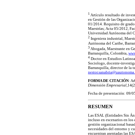
1
Artículo resultado de inves
en Gestión de las Organizac
01/2014. Requisito de grado
Maestrías; Acta 05/2012, Fa
Universidad Autónoma del C
2
Ingeniera industrial, Maest
Autónoma del Caribe, Barra
3
Abogada, Maestrante en Ges
Barranquilla, Colombia,
www
4
Doctor en Estudios Latinoa
Sociologo, docente-investig
Barranquilla, director de la t
nestor.sanabria@uautonoma.
FORMA DE CITACIÓN
: A
Dimensión Empresarial,
14(2
Fecha de presentación: 09/0
RESUMEN
Las ESAL (Entidades Sin Áni
incluso en escenarios en los
gestión organizacional basad
necesidades del entorno y cu
encuentran asentadas las ESA