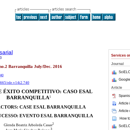
arial
Services 
3
Journal
no.2 Barranquilla July/Dec. 2016
SciELO
740
Google
5665/rde.v14i2.740
Article
 ÉXITO COMPETITIVO: CASO ESAL
Spanis
BARRANQUILLA
1
Article
ACTORS: CASE ESAL BARRANQUILLA
Article
UCESSO: EVENTO ESAL BARRANQUILLA
How to 
2
Glenda Beatriz Arboleda Casas
SciELO
3