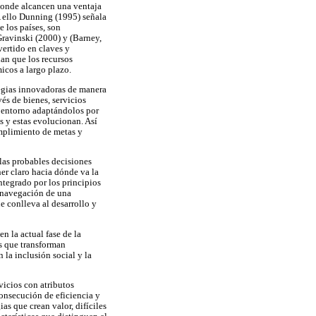
donde alcancen una ventaja
A ello Dunning (1995) señala
 los países, son
Gravinski (2000) y (Barney,
ertido en claves y
an que los recursos
icos a largo plazo.
tegias innovadoras de manera
vés de bienes, servicios
l entorno adaptándolos por
s y estas evolucionan. Así
umplimiento de metas y
las probables decisiones
ner claro hacia dónde va la
integrado por los principios
e navegación de una
e conlleva al desarrollo y
n la actual fase de la
s que transforman
 la inclusión social y la
vicios con atributos
consecución de eficiencia y
as que crean valor, difíciles