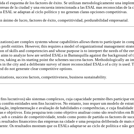
da el esquema de los factores de éxito. Se utilizan metodologícamente una implem
presas de la ciudad y una encuesta intencionada a las ESAL mas reconocidas de la c
 ESAL se adaptan al ciclo político y no generan claras opciones competitivas.
n ánimo de lucro, factores de éxito, competitividad, perdurabilidad empresarial.
ations) are complex systems whose capabilities allows them to participate in comp
 profit entities. However, this requires a model of organizational management strat
n of skills and competencies and whose purpose is to interpret the needs of the e
h aims to analyze how are settled ESALs in Barranquilla against the background of t
ess, taking as its starting point the schemes success factors. Methodologically an 
s in the city and a deliberate survey of more reconocidasl ESALs of a city is used.
and do not generate clear competitive options.
izations, success factors, competitiveness, business sustainability.
ins lucrativos) são sistemas complexos, cuja capacidade permite-lhes participar em
contêm entidades sem fins lucrativos. No entanto, isso requer um modelo de estrat
iação, implementação e avaliação de habilidades e competências, e cuja finalidade 
as e objetivos. Esta pesquisa tem como objetivo analisar como são resolvidos em 
 sob o cenário de competitividade, tendo como ponto de partida os factores de su
resultados financeiros das empresas na cidade e uma pesquisa deliberada de mais
nte. Os resultados mostram que os ESALs adaptar-se ao ciclo de política e não g