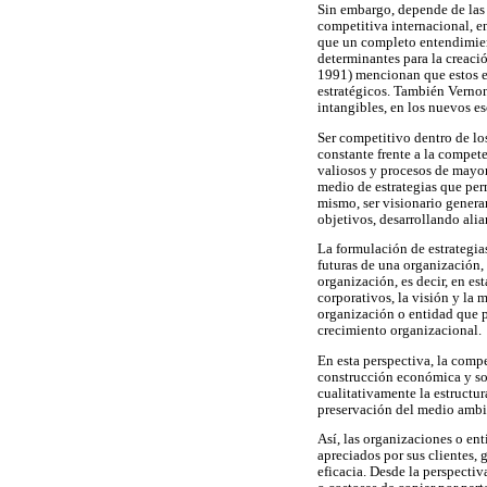
Sin embargo, depende de las
competitiva internacional, e
que un completo entendimient
determinantes para la creaci
1991) mencionan que estos es
estratégicos. También Verno
intangibles, en los nuevos e
Ser competitivo dentro de lo
constante frente a la compete
valiosos y procesos de mayor
medio de estrategias que per
mismo, ser visionario genera
objetivos, desarrollando ali
La formulación de estrategia
futuras de una organización, 
organización, es decir, en es
corporativos, la visión y la
organización o entidad que p
crecimiento organizacional.
En esta perspectiva, la comp
construcción económica y so
cualitativamente la estructu
preservación del medio ambi
Así, las organizaciones o en
apreciados por sus clientes, 
eficacia. Desde la perspectiv