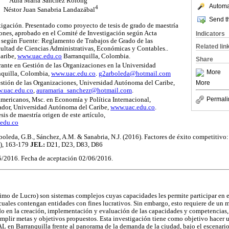
Aura María Sánchez Rolong
Automat
4
Néstor Juan Sanabria Landazábal
Send th
tigación. Presentado como proyecto de tesis de grado de maestría
iones, aprobado en el Comité de Investigación según Acta
Indicators
 según Fuente: Reglamento de Trabajos de Grado de las
Related lin
cultad de Ciencias Administrativas, Económicas y Contables..
aribe,
www.uac.edu.co
Barranquilla, Colombia.
Share
rante en Gestión de las Organizaciones en la Universidad
More
nquilla, Colombia,
www.uac.edu.co
.
g2arboleda@hotmail.com
tión de las Organizaciones, Universidad Autónoma del Caribe,
More
.uac.edu.co
,
auramaria_sanchezr@hotmail.com
.
Permali
mericanos, Msc. en Economía y Política Internacional,
ador, Universidad Autónoma del Caribe,
www.uac.edu.co
.
esis de maestría origen de este artículo,
edu.co
rboleda, G.B., Sánchez, A.M. & Sanabria, N.J. (2016). Factores de éxito competitivo
), 163-179
JEL:
D21, D23, D83, D86
5/2016. Fecha de aceptación 02/06/2016.
mo de Lucro) son sistemas complejos cuyas capacidades les permite participar en e
 cuales contengan entidades con fines lucrativos. Sin embargo, esto requiere de un 
o en la creación, implementación y evaluación de las capacidades y competencias, y
mplir metas y objetivos propuestos. Esta investigación tiene como objetivo hacer u
L en Barranquilla frente al panorama de la demanda de la ciudad, bajo el escenari