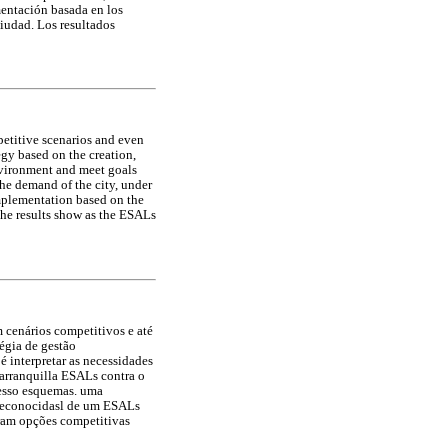
entación basada en los
iudad. Los resultados
etitive scenarios and even
egy based on the creation,
nvironment and meet goals
he demand of the city, under
implementation based on the
 The results show as the ESALs
 cenários competitivos e até
égia de gestão
é interpretar as necessidades
Barranquilla ESALs contra o
cesso esquemas. uma
 reconocidasl de um ESALs
eram opções competitivas