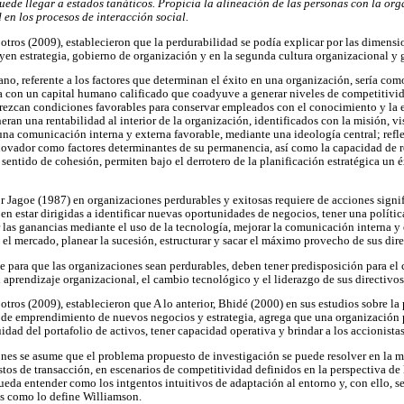
uede llegar a estados tanáticos. Propicia la alineación de las personas con la org
 en los procesos de interacción social.
tros (2009), establecieron que la perdurabilidad se podía explicar por las dimensi
uyen estrategia, gobierno de organización y en la segunda cultura organizacional y
no, referente a los factores que determinan el éxito en una organización, sería com
a con un capital humano calificado que coadyuve a generar niveles de competitivida
frezcan condiciones favorables para conservar empleados con el conocimiento y la 
neran una rentabilidad al interior de la organización, identificados con la misión, vi
 una comunicación interna y externa favorable, mediante una ideología central; refl
ovador como factores determinantes de su permanencia, así como la capacidad de r
sentido de cohesión, permiten bajo el derrotero de la planificación estratégica un 
or Jagoe (1987) en organizaciones perdurables y exitosas requiere de acciones sign
ben estar dirigidas a identificar nuevas oportunidades de negocios, tener una políti
 las ganancias mediante el uso de la tecnología, mejorar la comunicación interna y e
el mercado, planear la sucesión, estructurar y sacar el máximo provecho de sus dire
 para que las organizaciones sean perdurables, deben tener predisposición para el
 aprendizaje organizacional, el cambio tecnológico y el liderazgo de sus directivos
tros (2009), establecieron que A lo anterior, Bhidé (2000) en sus estudios sobre la
s de emprendimiento de nuevos negocios y estrategia, agrega que una organización 
dad del portafolio de activos, tener capacidad operativa y brindar a los accionista
iones se asume que el problema propuesto de investigación se puede resolver en la 
tos de transacción, en escenarios de competitividad definidos en la perspectiva de 
pueda entender como los intgentos intuitivos de adaptación al entorno y, con ello, s
es como lo define Williamson.