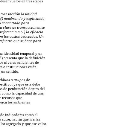
e desenvuelbe en tres etapas
a transacción la unidad
y (3) nombrando y explicando
zo concertado para
a clase de transacciones, se
eferencia a (1) la eficacia
on los costos asociados. Un
 esfuerzo que se hace para
na identidad temporal y un
3) presenta que la definición
os niveles suficientes de
s o instituciones están
 un sentido.
viduos o grupos de
etitivo, ya que ésta debe
os de perduración dentro del
er como la capacidad de una
e recursos que
cerca los ambientes
r de indicadores como el
autor, habría que ir a las
alor agregado y que ese valor