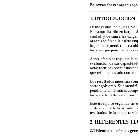
Palavras chave:
organizaçõe
1. INTRODUCCIÓN
Desde el año 1996, las ESAL 
Barranquilla. Sin embargo, s
ciudad, y de cara a las exig
organización en la esfera em
logren comprender los cambios
factores que permiten el éxit
A este efecto se requiere la
evaluación de sus capacidade
ocho técnicas propuestas por
que refleja el estado competi
Los resultados muestran como
sector gobierno. Se obtendrá
pendiente en términos compet
factores de éxito, conforme a
Este trabajo se organiza en 
sustentación de la metodolog
resultados de la encuesta y 
2. REFERENTES T
2.1 Elementos teóricos gene