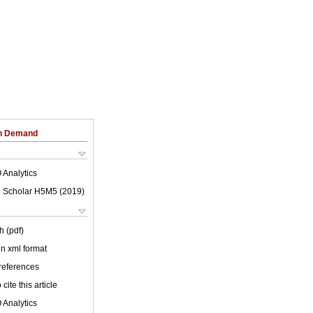
on Demand
 Analytics
 Scholar H5M5 (
2019
)
h (pdf)
 in xml format
 references
cite this article
 Analytics