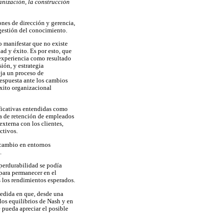
anización, la construcción
ones de dirección y gerencia,
 gestión del conocimiento.
o manifestar que no existe
d y éxito. Es por esto, que
experiencia como resultado
sión, y estrategia
eja un proceso de
espuesta ante los cambios
éxito organizacional
ificativas entendidas como
ca de retención de empleados
xterna con los clientes,
ctivos.
 cambio en entornos
.
 perdurabilidad se podía
para permanecer en el
s los rendimientos esperados.
medida en que, desde una
los equilibrios de Nash y en
e pueda apreciar el posible