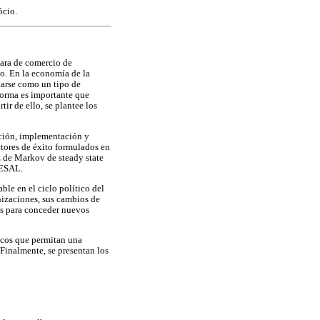
ócio.
mara de comercio de
o. En la economía de la
darse como un tipo de
forma es importante que
ir de ello, se plantee los
ación, implementación y
ctores de éxito formulados en
z de Markov de steady state
 ESAL.
le en el ciclo político del
nizaciones, sus cambios de
as para conceder nuevos
ricos que permitan una
 Finalmente, se presentan los