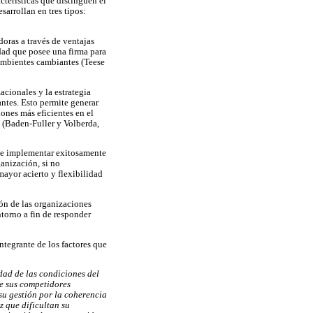
cterísticas que distinguen el
arrollan en tres tipos:
doras a través de ventajas
dad que posee una firma para
 ambientes cambiantes (Teese
cionales y la estrategia
ntes. Esto permite generar
ones más eficientes en el
s (Baden-Fuller y Volberda,
r e implementar exitosamente
ganización, si no
mayor acierto y flexibilidad
ón de las organizaciones
torno a fin de responder
ntegrante de los factores que
idad de las condiciones del
de sus competidores
su gestión por la coherencia
z que dificultan su