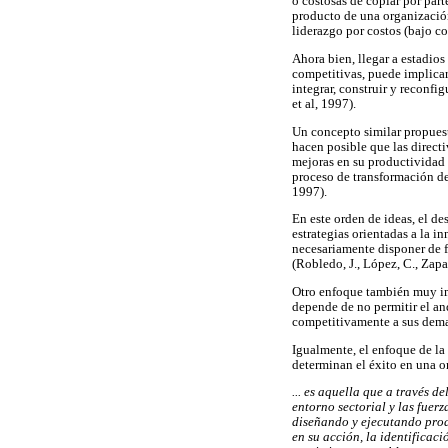
o costosas de copiar por part
producto de una organización
liderazgo por costos (bajo co
Ahora bien, llegar a estadio
competitivas, puede implicar
integrar, construir y reconf
et al, 1997).
Un concepto similar propuest
hacen posible que las direct
mejoras en su productividad 
proceso de transformación de
1997).
En este orden de ideas, el d
estrategias orientadas a la i
necesariamente disponer de fó
(Robledo, J., López, C., Zapat
Otro enfoque también muy imp
depende de no permitir el an
competitivamente a sus dem
Igualmente, el enfoque de la 
determinan el éxito en una 
... es aquella que a través 
entorno sectorial y las fuer
diseñando y ejecutando prod
en su acción, la identificaci