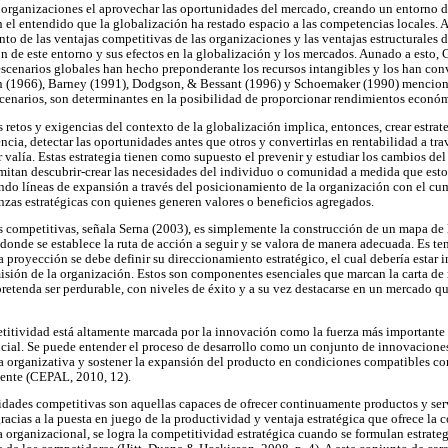
 organizaciones el aprovechar las oportunidades del mercado, creando un entorno 
n el entendido que la globalización ha restado espacio a las competencias locales. 
o de las ventajas competitivas de las organizaciones y las ventajas estructurales de
ón de este entorno y sus efectos en la globalización y los mercados. Aunado a esto, 
cenarios globales han hecho preponderante los recursos intangibles y los han conv
n (1966), Barney (1991), Dodgson, & Bessant (1996) y Schoemaker (1990) mencion
scenarios, son determinantes en la posibilidad de proporcionar rendimientos económ
s retos y exigencias del contexto de la globalización implica, entonces, crear estra
ncia, detectar las oportunidades antes que otros y convertirlas en rentabilidad a tra
 valía. Estas estrategia tienen como supuesto el prevenir y estudiar los cambios de
mitan descubrir-crear las necesidades del individuo o comunidad a medida que esto
ndo líneas de expansión a través del posicionamiento de la organización con el c
anzas estratégicas con quienes generen valores o beneficios agregados.
s competitivas, señala Serna (2003), es simplemente la construcción de un mapa de 
donde se establece la ruta de acción a seguir y se valora de manera adecuada. Es te
ta proyección se debe definir su direccionamiento estratégico, el cual debería estar 
 misión de la organización. Estos son componentes esenciales que marcan la carta d
retenda ser perdurable, con niveles de éxito y a su vez destacarse en un mercado qu
etitividad está altamente marcada por la innovación como la fuerza más importante e
cial. Se puede entender el proceso de desarrollo como un conjunto de innovacione
ra organizativa y sostener la expansión del producto en condiciones compatibles con
ente (CEPAL, 2010, 12).
tidades competitivas son aquellas capaces de ofrecer continuamente productos y ser
gracias a la puesta en juego de la productividad y ventaja estratégica que ofrece la 
a organizacional, se logra la competitividad estratégica cuando se formulan estrategi