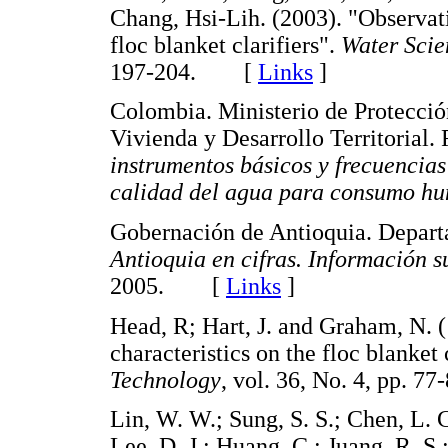
Chang, Hsi-Lih. (2003). "Observatio
floc blanket clarifiers".
Water Scie
197-204. [
Links
]
Colombia. Ministerio de Protecció
Vivienda y Desarrollo Territorial
instrumentos básicos y frecuencias 
calidad del agua para consumo h
Gobernación de Antioquia. Depart
Antioquia en cifras. Información 
2005. [
Links
]
Head, R; Hart, J. and Graham, N. (
characteristics on the floc blanket 
Technology
, vol. 36, No. 4, pp.
Lin, W. W.; Sung, S. S.; Chen, L. 
Lee, D. J.; Huang, C.; Juang, R. S.