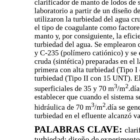
clarificador de manto de lodos de 
laboratorio a partir de un diseño d
utilizaron la turbiedad del agua cru
el tipo de coagulante como factore
manto y, por consiguiente, la efici
turbiedad del agua. Se emplearon d
y C-235 (polímero catiónico) y se 
cruda (sintética) preparadas en el l
primera con alta turbiedad (Tipo 
turbiedad (Tipo II con 15 UNT). El
3
2
superficiales de 35 y 70 m
/m
.dí
establecer que cuando el sistema s
3
2
hidráulica de 70 m
/m
.día se gen
turbiedad en el efluente alcanzó v
PALABRAS CLAVE:
clar
turbiedad; diseño de experimento