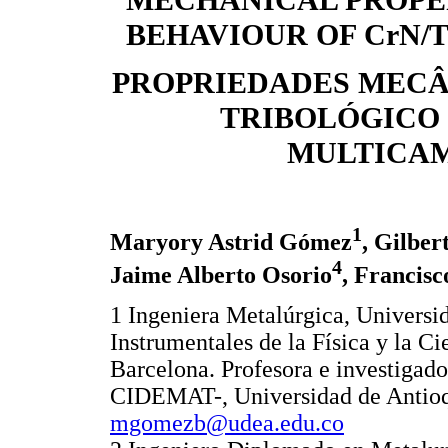
MECHANICAL PROPE
BEHAVIOUR OF CrN/
PROPRIEDADES MEC
TRIBOLÓGICO
MULTICAM
1
Maryory Astrid Gómez
, Gilber
4
Jaime Alberto Osorio
, Francisc
1 Ingeniera Metalúrgica, Universi
Instrumentales de la Física y la Ci
Barcelona. Profesora e investigado
CIDEMAT-, Universidad de Antioq
mgomezb@udea.edu.co