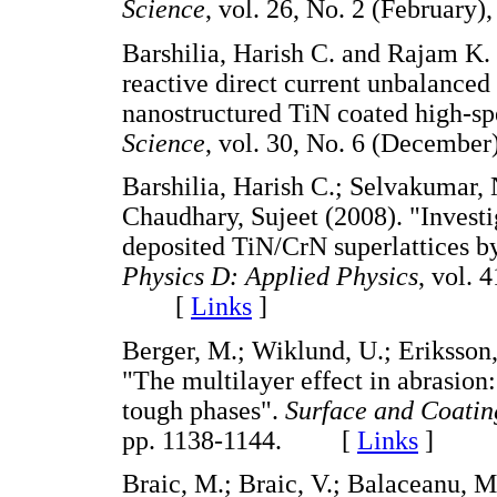
Science
, vol. 26, No. 2 (Februa
Barshilia, Harish C. and Rajam K.
reactive direct current unbalanced
nanostructured TiN coated high-spee
Science
, vol. 30, No. 6 (Decemb
Barshilia, Harish C.; Selvakumar,
Chaudhary, Sujeet (2008). "Investig
deposited TiN/CrN superlattices by
Physics D: Applied Physics
, vol. 
[
Links
]
Berger, M.; Wiklund, U.; Eriksson,
"The multilayer effect in abrasion
tough phases".
Surface and Coatin
pp. 1138-1144. [
Links
]
Braic, M.; Braic, V.; Balaceanu, M