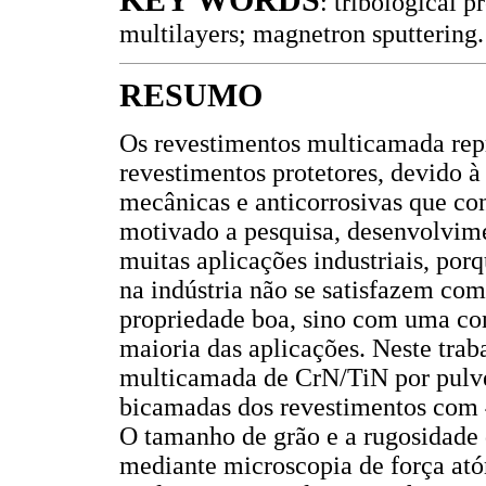
KEY WORDS
: tribological 
multilayers; magnetron sputtering.
RESUMO
Os revestimentos multicamada rep
revestimentos protetores, devido à
mecânicas e anticorrosivas que con
motivado a pesquisa, desenvolvim
muitas aplicações industriais, porq
na indústria não se satisfazem c
propriedade boa, sino com uma co
maioria das aplicações. Neste tra
multicamada de CrN/TiN por pulve
bicamadas dos revestimentos com 4
O tamanho de grão e a rugosidade
mediante microscopia de força ató