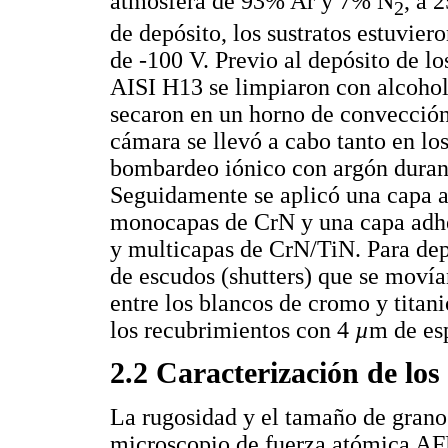
atmósfera de 93% Ar y 7% N
, a 
2
de depósito, los sustratos estuvier
de -100 V. Previo al depósito de lo
AISI H13 se limpiaron con alcohol 
secaron en un horno de convección
cámara se llevó a cabo tanto en lo
bombardeo iónico con argón durant
Seguidamente se aplicó una capa a
monocapas de CrN y una capa adhe
y multicapas de CrN/TiN. Para depo
de escudos (shutters) que se moví
entre los blancos de cromo y titan
los recubrimientos con 4
µ
m de esp
2.2 Caracterización de los
La rugosidad y el tamaño de grano
microscopio de fuerza atómica A