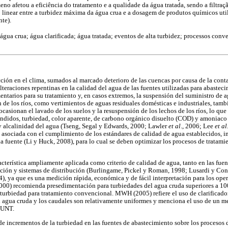
no afetou a eficiência do tratamento e a qualidade da água tratada, sendo a filtraç
ão linear entre a turbidez máxima da água crua e a dosagem de produtos químicos ut
nte).
 água crua; água clarificada; água tratada; eventos de alta turbidez; processos conv
cción en el clima, sumados al marcado deterioro de las cuencas por causa de la con
teraciones repentinas en la calidad del agua de las fuentes utilizadas para abastec
arios para su tratamiento y, en casos extremos, la suspensión del suministro de 
 de los ríos, como vertimientos de aguas residuales domésticas e industriales, tamb
ocasionan el lavado de los suelos y la resuspensión de los lechos de los ríos, lo qu
endidos, turbiedad, color aparente, de carbono orgánico disuelto (COD) y amoniaco 
y alcalinidad del agua (Tseng, Segal y Edwards, 2000; Lawler
et al
., 2006; Lee
et al
á asociada con el cumplimiento de los estándares de calidad de agua establecidos, i
la fuente (Li y Huck, 2008), para lo cual se deben optimizar los procesos de tratamie
acterística ampliamente aplicada como criterio de calidad de agua, tanto en las fu
ación y sistemas de distribución (Burlingame, Pickel y Roman, 1998; Lusardi y Co
, ya que es una medición rápida, económica y de fácil interpretación para los ope
0) recomienda presedimentación para turbiedades del agua cruda superiores a 1
rbiedad para tratamiento convencional. MWH (2005) refiere el uso de clarificado
el agua cruda y los caudales son relativamente uniformes y menciona el uso de un 
 UNT.
 de incrementos de la turbiedad en las fuentes de abastecimiento sobre los procesos