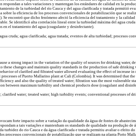
ón respondan a tales variaciones y mantengan los estándares de calidad en la produ
tamiento de la turbiedad del río Cauca y del agua clarificada y tratada permitió eva
a sobre la eficiencia de los procesos convencionales de potabilización que se reali
. Se encontró que dicho fenómeno afectó la eficiencia del tratamiento y la calidad 
rable. Se identificó alta correlación lineal entre la turbiedad máxima del agua cruda
s en el tratamiento del agua (coagulante y desinfectante).
 agua cruda; agua clarificada; agua tratada; eventos de alta turbiedad; procesos co
e a strong impact in the variation of the quality of sources for drinking water, d
o these changes and maintain quality standards in the production of safe drinking w
behavior of clarified and filtrated water allowed evaluating the effect of increase in
processes of Puerto Mallarino plant at Cali (Colombia). It was determined that the 
fficiency and also the quality of treated water; filtration was the most vulnerable st
ation between maximum turbidity and chemical products dose (coagulant and disinfec
r; clarified water; treated water; high turbidity events; conventional processes of d
vocam forte impacto sobre a variação da qualidade da água de fontes de abastecim
espondam a tais variações e mantenham os standards de qualidade na produção de á
a turbidez do rio Cauca e da água clarificada e tratada permitiu avaliar o efeito d
 dos processos convencionais de potabilizacão que se realizam na planta Porto Mal