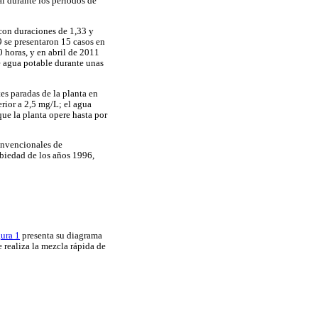
al durante los períodos de
 con duraciones de 1,33 y
 se presentaron 15 casos en
0 horas, y en abril de 2011
e agua potable durante unas
es paradas de la planta en
rior a 2,5 mg/L; el agua
ue la planta opere hasta por
convencionales de
urbiedad de los años 1996,
gura 1
presenta su diagrama
 realiza la mezcla rápida de