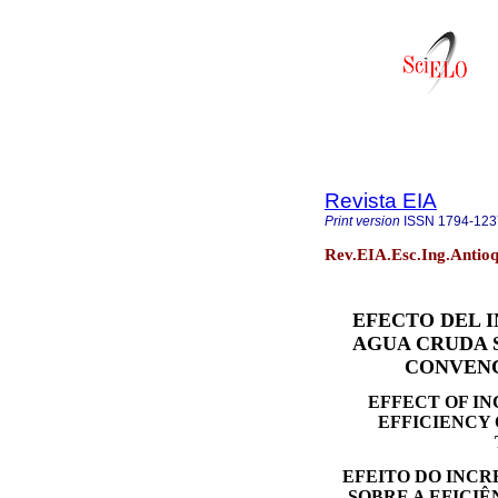
Revista EIA
Print version
ISSN
1794-123
Rev.EIA.Esc.Ing.Antioq
EFECTO DEL 
AGUA CRUDA 
CONVENC
EFFECT OF I
EFFICIENCY
EFEITO DO INC
SOBRE A EFICI