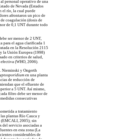
 al personal operativo de una
 Estado de Nevada (Estados
 el río, la cual puede
dores afrontaron un pico de
o de coagulación (dosis de
enor de 0,1 UNT durante todo
 debe ser menor de 2 UNT,
a para el agua clarificada 1
atada en la Resolución 2115
T y la Unión Europea (1998)
do en criterios de salud,
n efectiva (WHO, 2006).
o. Nieminski y Ongerth
yptosporidium
en una planta
ncias de reducción de
miendan que el efluente de
superior a 5 UNT. Así mismo,
 cada filtro debe ser menor de
 medidas consecutivas
sometida a tratamiento
las plantas Río Cauca y
NT (EMCALI, 2005); sin
 del servicio asociadas a
fluentes en esta zona (La
ecientes considerables de