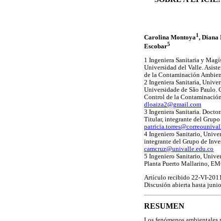
1
Carolina Montoya
, Diana
5
Escobar
1 Ingeniera Sanitaria y Magís
Universidad del Valle. Asist
de la Contaminación Ambient
2 Ingeniera Sanitaria, Unive
Universidade de São Paulo. 
Control de la Contaminación
dloaiza2@gmail.com
3 Ingeniera Sanitaria. Doctor
Titular, integrante del Grup
patricia.torres@correounival
4 Ingeniero Sanitario, Unive
integrante del Grupo de Inve
camcruz@univalle.edu.co
5 Ingeniero Sanitario, Unive
Planta Puerto Mallarino, E
Artículo recibido 22-VI-20
Discusión abierta hasta juni
RESUMEN
Los fenómenos ambientales pr