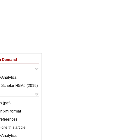
on Demand
 Analytics
 Scholar H5M5 (
2019
)
h (pdf)
 in xml format
 references
cite this article
 Analytics