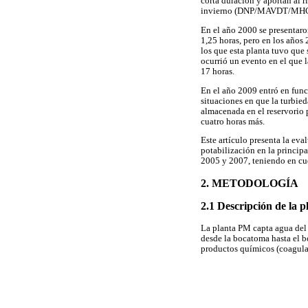
corta duración y aportan al r
invierno (DNP/MAVDT/MHCP
En el año 2000 se presentaro
1,25 horas, pero en los años
los que esta planta tuvo que 
ocurrió un evento en el que 
17 horas.
En el año 2009 entró en funci
situaciones en que la turbie
almacenada en el reservorio 
cuatro horas más.
Este artículo presenta la eva
potabilización en la principa
2005 y 2007, teniendo en cue
2. METODOLOGÍA
2.1 Descripción de la 
La planta PM capta agua del 
desde la bocatoma hasta el b
productos químicos (coagulan