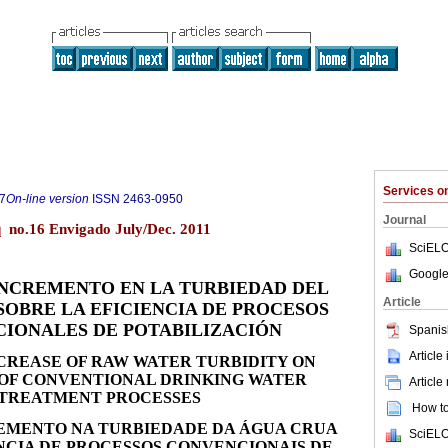
Services 
7
On-line version
ISSN
2463-0950
Journal
 no.16 Envigado July/Dec. 2011
SciELO
Google
INCREMENTO EN LA TURBIEDAD DEL
Article
SOBRE LA EFICIENCIA DE PROCESOS
IONALES DE POTABILIZACIÓN
Spanis
Article
NCREASE OF RAW WATER TURBIDITY ON
 OF CONVENTIONAL DRINKING WATER
Article
TREATMENT PROCESSES
How to 
REMENTO NA TURBIEDADE DA ÁGUA CRUA
SciELO
ÊNCIA DE PROCESSOS CONVENCIONAIS DE