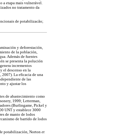
ão a etapa mais vulnerável.
ilizados no tratamento da
encionais de potabilizacão;
taminación y deforestación,
imiento de la población,
agua. Además de fuentes
ién se presenta la polución
e genera incrementos
y el descenso en la
., 2007). La eficacia de una
ndependiente de las
nto y ajustar los
entes de abastecimiento como
nsonery, 1999; Letterman,
radores (Burlingame, Pickel y
000 UNT y establece 3000
res de manto de lodos
mecanismo de barrido de lodos
 de potabilización, Norton
et