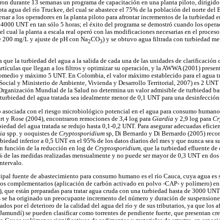
aron durante 13 semanas un programa de capacitación en una planta piloto, dirigido
pta agua del río Truckee, del cual se abastece el 75% de la población del norte del
enar a los operadores en la planta piloto para afrontar incrementos de la turbiedad en
4000 UNT en tan sólo 5 horas; el éxito del programa se demostró cuando los opera
l cual la planta a escala real operó con las modificaciones necesarias en el proces
e 200 mg/L y ajuste de pH con Na
CO
) y se obtuvo agua filtrada con turbiedad m
2
3
ue la turbiedad del agua a la salida de cada una de las unidades de clarificación
rtículas que llegan a los filtros y optimizar su operación, y la AWWA (2001) present
medio y máximo 5 UNT. En Colombia, el valor máximo establecido para el agua tr
 Social y Ministerio de Ambiente, Vivienda y Desarrollo Territorial, 2007) es 2 UN
rganización Mundial de la Salud no determina un valor admisible de turbiedad basa
 turbiedad del agua tratada sea idealmente menor de 0,1 UNT para una desinfecció
o asociada con el riesgo microbiológico potencial en el agua para consumo human
rt y Rose (2004), encontraron remociones de 3,4 log para
Giardia
y 2,9 log para
Cr
rbiedad del agua tratada se redujo hasta 0,1-0,2 UNT. Para asegurar adecuadas eficie
ia
spp. y ooquistes de
Cryptosporidium
sp, Di Bernardo y Di Bernardo (2005) reco
urbiedad inferior a 0,5 UNT en el 95% de los datos diarios del mes y que nunca sea 
n función de la reducción en log de
Cryptosporidium
, que la turbiedad efluente de
 de las medidas realizadas mensualmente y no puede ser mayor de 0,3 UNT en dos
ntervalo.
ncipal fuente de abastecimiento para consumo humano es el río Cauca, cuya agua es 
os complementarios (aplicación de carbón activado en polvo -CAP- y polímero) en 
), que están preparadas para tratar agua cruda con una turbiedad hasta de 3000 U
 se ha originado un preocupante incremento del número y duración de suspensiones
ados por el deterioro de la calidad del agua del río y de sus tributarios, ya que los a
 Jamundí) se pueden clasificar como torrentes de pendiente fuerte, que presentan cr