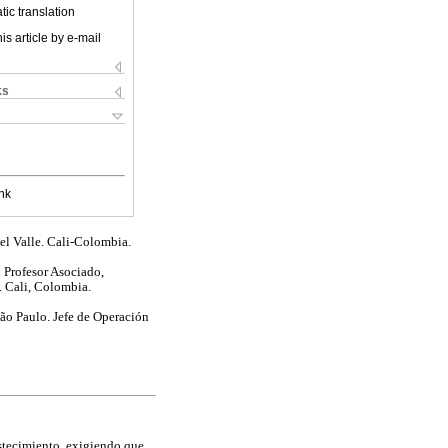
ic translation
is article by e-mail
ks
nk
el Valle. Cali-Colombia.
 Profesor Asociado,
. Cali, Colombia.
São Paulo. Jefe de Operación
stecimiento, exigiendo que