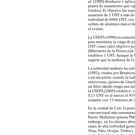
al
. (1998) diseñaron y aplic
planta de tratamiento que ca
Unidos). El objetivo fue entr
aumentar de 5 UNT a más de 
turbiedad de 6600 UNT, con e
sulfato de aluminio mayor d
el evento.
La USEPA (1998) recomienda q
para minimizar la carga de pa
UNT como valor objetivo pro
(Ministerio de la Protección
establece 1 UNT. Aunque la O
sugiere que la mediana de la
La turbiedad también ha sid
(1995), citados por Betancou
a escala piloto cuando la tu
enterovirus, quistes de
Giard
un filtro rápido tenga una t
la USEPA (2006) establece, e
0,15 UNT en al menos el 95%
tomadas con 15 minutos de i
En la ciudad de Cali, la pri
convencional más tratamient
Puerto Mallarino (planta PM
embargo, en los últimos años
casos de alta turbiedad gener
Vieja, Palo, Ovejas, Timba y