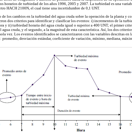
tros horarios de turbiedad de los años 1996, 2005 y 2007. La turbiedad es una varia
etro HACH 2100N, el cual tiene una incertidumbre de 0,1 UNT.
to de los cambios en la turbiedad del agua cruda sobre la operación de la planta y con
ieron dos criterios para identificar y clasificar los eventos: i) incrementos de la tur
a y ii) turbiedad horaria del agua cruda igual o superior a 400 UNT; el primer crit
l agua cruda, y el segundo, a la magnitud de esta característica. Así, los dos criteri
ola vez. Los eventos identificados se caracterizaron con las variables descritas en 
va: promedio, desviación estándar, coeficiente de variación, mínimo, mediana, máxim