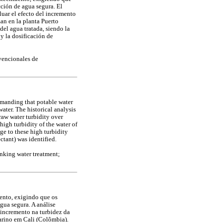
cción de agua segura. El
luar el efecto del incremento
zan en la planta Puerto
del agua tratada, siendo la
 y la dosificación de
nvencionales de
emanding that potable water
ater. The historical analysis
 raw water turbidity over
high turbidity of the water of
age to these high turbidity
tant) was identified.
rinking water treatment;
ento, exigindo que os
gua segura. A análise
o incremento na turbidez da
larino em Cali (Colômbia).