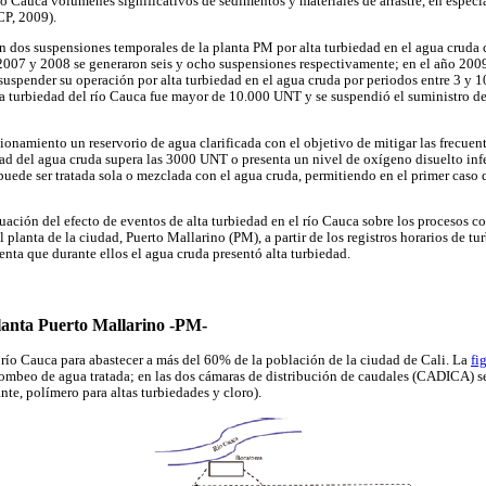
ío Cauca volúmenes significativos de sedimentos y materiales de arrastre, en especi
, 2009).
n dos suspensiones temporales de la planta PM por alta turbiedad en el agua cruda
 2007 y 2008 se generaron seis y ocho suspensiones respectivamente; en el año 2009
suspender su operación por alta turbiedad en el agua cruda por periodos entre 3 y 1
la turbiedad del río Cauca fue mayor de 10.000 UNT y se suspendió el suministro d
onamiento un reservorio de agua clarificada con el objetivo de mitigar las frecuent
dad del agua cruda supera las 3000 UNT o presenta un nivel de oxígeno disuelto infe
puede ser tratada sola o mezclada con el agua cruda, permitiendo en el primer caso q
luación del efecto de eventos de alta turbiedad en el río Cauca sobre los procesos 
l planta de la ciudad, Puerto Mallarino (PM), a partir de los registros horarios de t
nta que durante ellos el agua cruda presentó alta turbiedad.
planta Puerto Mallarino -PM-
río Cauca para abastecer a más del 60% de la población de la ciudad de Cali. La
fi
ombeo de agua tratada; en las dos cámaras de distribución de caudales (CADICA) se
te, polímero para altas turbiedades y cloro).