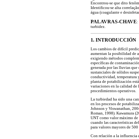
Encontrou-se que dito fenôme
Identificou-se alta correlaç
água (coagulante e desinfeta
PALAVRAS-CHAVE
:
turbidez.
1. INTRODUCCIÓN
Los cambios de difícil predi
aumentan la posibilidad de al
exigiendo métodos complement
específicas de contaminación
generada por las lluvias que 
sustanciales de sólidos susp
conductividad, temperatura 
planta de potabilización est
variaciones en la calidad de 
procedimientos operativos.
La turbiedad ha sido una car
en los procesos de potabiliz
Johnson y Viswanathan, 2004)
Roman, 1998). Kawamura (200
UNT como valor máximo de tu
cuando las características d
para valores mayores de 500
Con relación a la influencia