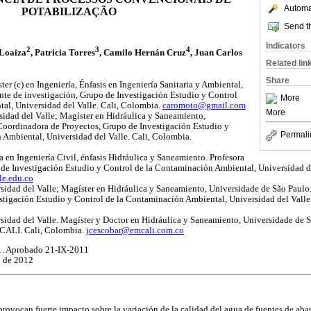
Automat
POTABILIZAÇÃO
Send th
Indicators
2
3
4
 Loaiza
, Patricia Torres
, Camilo Hernán Cruz
, Juan Carlos
Related lin
Share
ter (c) en Ingeniería, Énfasis en Ingeniería Sanitaria y Ambiental,
ente de investigación, Grupo de Investigación Estudio y Control
More
al, Universidad del Valle. Cali, Colombia.
caromoto@gmail.com
More
rsidad del Valle; Magíster en Hidráulica y Saneamiento,
Coordinadora de Proyectos, Grupo de Investigación Estudio y
Permali
 Ambiental, Universidad del Valle. Cali, Colombia.
a en Ingeniería Civil, énfasis Hidráulica y Saneamiento. Profesora
o de Investigación Estudio y Control de la Contaminación Ambiental, Universidad d
le.edu.co
rsidad del Valle; Magíster en Hidráulica y Saneamiento, Universidade de São Paulo.
stigación Estudio y Control de la Contaminación Ambiental, Universidad del Valle
rsidad del Valle. Magíster y Doctor en Hidráulica y Saneamiento, Universidade de 
MCALI. Cali, Colombia.
jcescobar@emcali.com.co
11. Aprobado 21-IX-2011
o de 2012
ovocan fuerte impacto sobre la variación de la calidad del agua de fuentes de aba