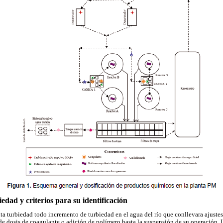
iedad y criterios para su identificación
ta turbiedad todo incremento de turbiedad en el agua del río que conllevara ajustes
de dosis de coagulante o adición de polímero hasta la suspensión de su operación. L