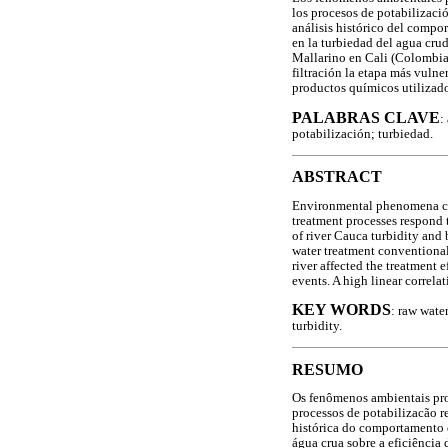
los procesos de potabilizaci
análisis histórico del compor
en la turbiedad del agua crud
Mallarino en Cali (Colombia)
filtración la etapa más vulne
productos químicos utilizado
PALABRAS CLAVE
:
potabilización; turbiedad.
ABSTRACT
Environmental phenomena caus
treatment processes respond t
of river Cauca turbidity and 
water treatment conventional 
river affected the treatment e
events. A high linear correl
KEY WORDS
: raw wate
turbidity.
RESUMO
Os fenômenos ambientais pro
processos de potabilizacão r
histórica do comportamento d
água crua sobre a eficiência