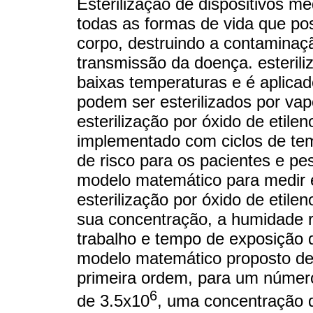
Esterilização de dispositivos mé
todas as formas de vida que po
corpo, destruindo a contaminaç
transmissão da doença. esteriliz
baixas temperaturas e é aplicad
podem ser esterilizados por va
esterilização por óxido de eti
implementado com ciclos de tem
de risco para os pacientes e p
modelo matemático para medir e
esterilização por óxido de etil
sua concentração, a humidade r
trabalho e tempo de exposição d
modelo matemático proposto de
primeira ordem, para um número
6
de 3.5x10
, uma concentração 