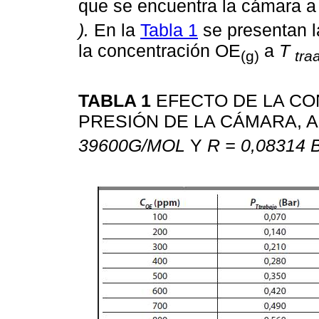
que se encuentra la cámara a
).
En la
Tabla 1
se presentan l
la concentración OE
a
T
(g)
tra
TABLA 1
EFECTO DE LA CO
PRESIÓN DE LA CÁMARA, 
39600G/MOL
Y
R = 0,08314