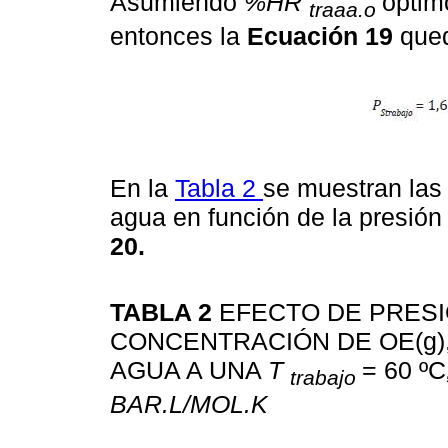
Asumiendo
%HR
óptim
traaa.o
entonces la
Ecuación 19
que
En la
Tabla 2
se muestran las 
agua en función de la presión
20.
TABLA 2
EFECTO DE PRESI
CONCENTRACIÓN DE OE(g),
AGUA A UNA
T
= 60 ºC
trabajo
BAR.L/MOL.K