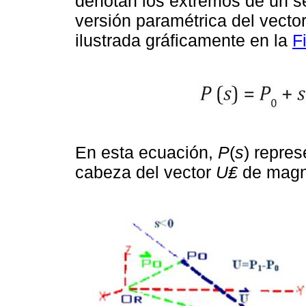
denotan los extremos de un s
versión paramétrica del vecto
ilustrada gráficamente en la
F
En esta ecuación,
P
(
s
) repres
cabeza del vector
U₤
de magn