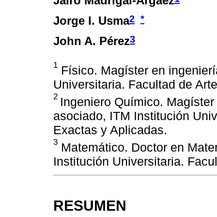
Jairo Madrigal-Argáez
2
*
Jorge I. Usma
3
John A. Pérez
1
Físico. Magíster en ingenierí
Universitaria. Facultad de Ar
2
Ingeniero Químico. Magíster
asociado, ITM Institución Univ
Exactas y Aplicadas.
3
Matemático. Doctor en Matem
Institución Universitaria. Fac
RESUMEN