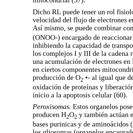
mitocondrial (57).
Dicho RL puede tener un rol fisiol
velocidad del flujo de electrones 
Así mismo, se puede combinar co
(ONOO-) encargado de reaccionar 
inhibiendo la capacidad de transpo
los complejos I y III de la cadena r
una acumulación de electrones en l
en ciertos componentes mitocondri
producción de O
•- al igual que d
2
oxidación de proteínas y liberació
inicio a la apoptosis celular (60).
Peroxisomas.
Estos organelos pos
producen H
O
y también actúan e
2
2
bases purinicas y de aminoácidos (
los gliosomas (organelos encargado