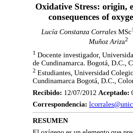
Oxidative Stress: origin, 
consequences of oxyge
Lucía Constanza Corrales
MSc
2
Muñoz Ariz
a
1
Docente investigador, Universid
de Cundinamarca. Bogotá, D.C., 
2
Estudiantes, Universidad Colegi
Cundinamarca Bogotá, D.C., Colo
Recibido:
12/07/2012
Aceptado:
0
Correspondencia:
lcorrales@uni
RESUMEN
El oxígeno es un elemento que pres