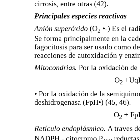
cirrosis, entre otras (42).
Principales especies reactivas
Anión superóxido
(O
•-) Es el ra
2
Se forma principalmente en la cade
fagocitosis para ser usado como de
reacciones de autoxidación y enzim
Mitocondrias.
Por la oxidación de
O
+Uq
2
• Por la oxidación de la semiquin
deshidrogenasa (FpH•) (45, 46).
O
+ Fp
2
Retículo endoplásmico.
A traves d
NADPH - citocromo P
reductas