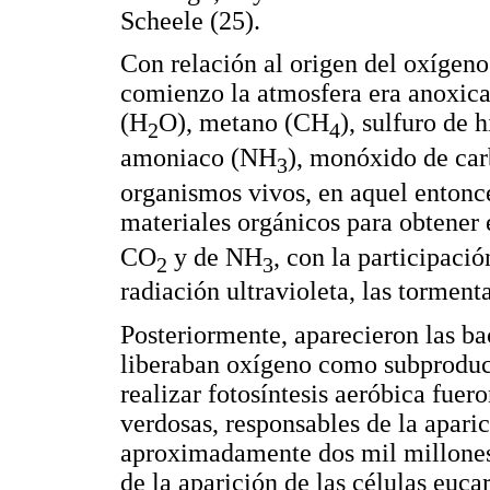
Scheele (25).
Con relación al origen del oxígeno
comienzo la atmosfera era anoxica
(H
O), metano (CH
), sulfuro de
2
4
amoniaco (NH
), monóxido de ca
3
organismos vivos, en aquel entonce
materiales orgánicos para obtener 
CO
y de NH
, con la participaci
2
3
radiación ultravioleta, las tormenta
Posteriormente, aparecieron las bac
liberaban oxígeno como subproduc
realizar fotosíntesis aeróbica fuer
verdosas, responsables de la aparic
aproximadamente dos mil millones
de la aparición de las células euca