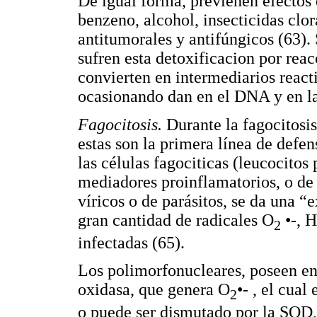
De igual forma, previenen efectos 
benzeno, alcohol, insecticidas clor
antitumorales y antifúngicos (63)
sufren esta detoxificacion por rea
convierten en intermediarios reacti
ocasionando dan en el DNA y en 
Fagocitosis.
Durante la fagocitosi
estas son la primera línea de defen
las células fagociticas (leucocitos
mediadores proinflamatorios, o de 
víricos o de parásitos, se da una “
gran cantidad de radicales O
•-, H
2
infectadas (65).
Los polimorfonucleares, poseen 
oxidasa, que genera O
•- , el cual
2
o puede ser dismutado por la SOD,