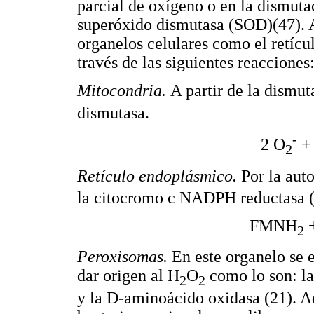
parcial de oxígeno o en la dismuta
superóxido dismutasa (SOD)(47). 
organelos celulares como el retícu
través de las siguientes reacciones
Mitocondria.
A partir de la dismut
dismutasa.
-
2 O
+ 
2
Retículo endoplásmico.
Por la aut
la citocromo c NADPH reductasa (
FMNH
2
Peroxisomas.
En este organelo se 
dar origen al H
O
como lo son: la
2
2
y la D-aminoácido oxidasa (21). 