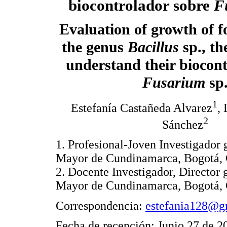
biocontrolador sobre
F
Evaluation of growth of fo
the genus
Bacillus
sp., th
understand their biocontr
Fusarium
sp
1
Estefanía Castañeda Alvarez
,
2
Sánchez
1. Profesional-Joven Investigado
Mayor de Cundinamarca, Bogotá,
2. Docente Investigador, Direct
Mayor de Cundinamarca, Bogotá,
Correspondencia:
estefania128@g
Fecha de recepción: Junio 27 de 2