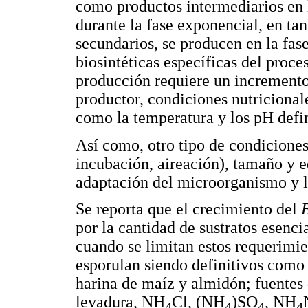
como productos intermediarios en l
durante la fase exponencial, en tan
secundarios, se producen en la fase
biosintéticas específicas del proce
producción requiere un increment
productor, condiciones nutricionale
como la temperatura y los pH defin
Así como, otro tipo de condiciones
incubación, aireación), tamaño y ed
adaptación del microorganismo y l
Se reporta que el crecimiento del
B
por la cantidad de sustratos esenc
cuando se limitan estos requerimien
esporulan siendo definitivos como 
harina de maíz y almidón; fuentes 
levadura, NH
Cl, (NH
)SO
, NH
4
4
4
4