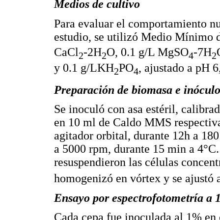
Medios de cultivo
Para evaluar el comportamiento nut
estudio, se utilizó Medio Mínimo
CaCl
-2H
O, 0.1 g/L MgSO
-7H
2
2
4
2
y 0.1 g/LKH
PO
, ajustado a pH 6
2
4
Preparación de biomasa e inóculo 
Se inoculó con asa estéril, calibr
en 10 ml de Caldo MMS respectiva
agitador orbital, durante 12h a 18
a 5000 rpm, durante 15 min a 4°C. 
resuspendieron las células concent
homogenizó en vórtex y se ajustó 
Ensayo por espectrofotometría a 
Cada cepa fue inoculada al 1% en c