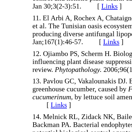
Jan 30;3(2-3):51. [
Links
]
11. El Arbi A, Rochex A, Chataign
et al. The Tunisian oasis ecosystem
producing diverse antifungal lipop
Jan;167(1):46-57. [
Links
]
12. Ojiambo PS, Scherm H. Biologi
influencing plant disease suppressi
review.
Phytopathology.
2006;96
13. Pavlou GC, Vakalounakis DJ. Bi
greenhouse cucumber, caused by
F
cucumerinum,
by lettuce soil am
[
Links
]
14. Melnick RL, Zidack NK, Bail
Backman PA. Bacterial endophyte