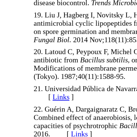
disease biocontrol.
Trends Microbi
19. Liu J, Hagberg I, Novitsky L, 
antimicrobial cyclic lipopeptides
on spore germination and membrane
Fungal Biol.
2014 Nov;118(11)
20. Latoud C, Peypoux F, Michel G.
antibiotic from
Bacillus subtilis,
o
Modifications of membrane permea
(Tokyo). 1987;40(11):1588-95
21. Universidad Pública de Navarr
[
Links
]
22. Guérin A, Dargaignaratz C, Br
Combined effect of anaerobiosis, 
capacities of psychrotrophic
Bacil
2016. [
Links
]