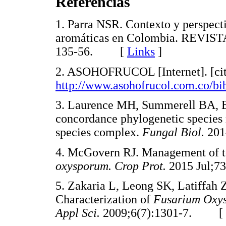
Referencias
1. Parra NSR. Contexto y perspecti
aromáticas en Colombia. REVIS
135-56. [
Links
]
2. ASOHOFRUCOL [Internet]. [cite
http://www.asohofrucol.com.co/bib
3. Laurence MH, Summerell BA, 
concordance phylogenetic species 
species complex.
Fungal Biol.
20
4. McGovern RJ. Management of t
oxysporum. Crop Prot.
2015 Jul;
5. Zakaria L, Leong SK, Latiffah 
Characterization of
Fusarium Oxy
Appl Sci.
2009;6(7):1301-7. [