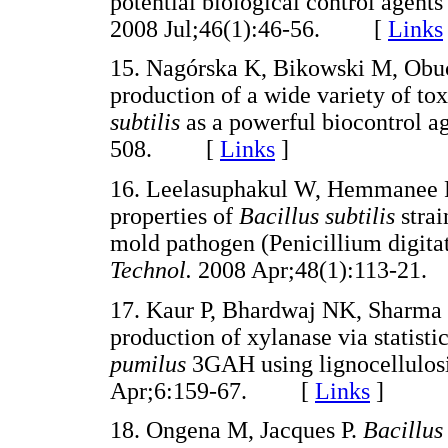
potential biological control agents
2008 Jul;46(1):46-56. [
Links
15. Nagórska K, Bikowski M, Obuc
production of a wide variety of to
subtilis
as a powerful biocontrol a
508. [
Links
]
16. Leelasuphakul W, Hemmanee P,
properties of
Bacillus subtilis
stra
mold pathogen (Penicillium digitat
Technol.
2008 Apr;48(1):113-2
17. Kaur P, Bhardwaj NK, Sharma J
production of xylanase via statist
pumilus
3GAH using lignocellulos
Apr;6:159-67. [
Links
]
18. Ongena M, Jacques P.
Bacillu