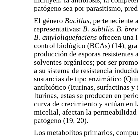
incluyen: la antibiosis, la compete
patógeno sea por parasitismo, pred
El género
Bacillus,
perteneciente 
representativas:
B. subtilis, B. bre
B. amyloliquefaciens
ofrecen una 
control biológico (BCAs) (14), grac
producción de esporas resistentes a
solventes orgánicos; por ser promo
a su sistema de resistencia induci
sustancias de tipo enzimático (Quit
antibiótico (Iturinas, surfactinas y
Iturinas, estas se producen en perí
curva de crecimiento y actúan en l
micelial, afectan la permeabilida
patógeno (19, 20).
Los metabolitos primarios, compue