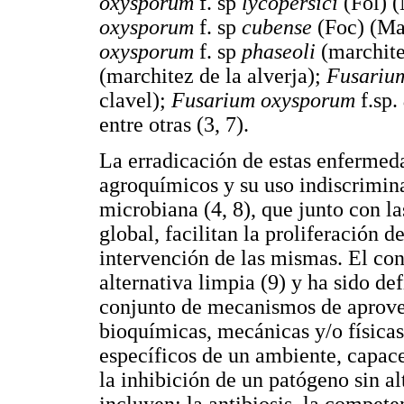
oxysporum
f. sp
lycopersici
(Fol) 
oxysporum
f. sp
cubense
(Foc) (Ma
oxysporum
f. sp
phaseoli
(marchite
(marchitez de la alverja);
Fusariu
clavel);
Fusarium oxysporum
f.sp.
entre otras (3, 7).
La erradicación de estas enfermed
agroquímicos y su uso indiscrimin
microbiana (4, 8), que junto con l
global, facilitan la proliferación 
intervención de las mismas. El co
alternativa limpia (9) y ha sido d
conjunto de mecanismos de aprove
bioquímicas, mecánicas y/o física
específicos de un ambiente, capace
la inhibición de un patógeno sin al