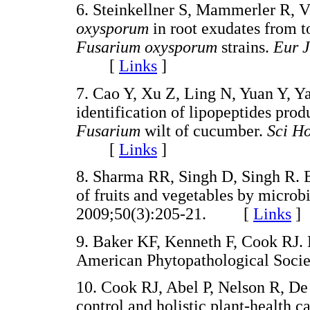
6. Steinkellner S, Mammerler R, V
oxysporum
in root exudates from t
Fusarium oxysporum
strains.
Eur J
[
Links
]
7. Cao Y, Xu Z, Ling N, Yuan Y, Ya
identification of lipopeptides pro
Fusarium
wilt of cucumber.
Sci H
[
Links
]
8. Sharma RR, Singh D, Singh R. Bi
of fruits and vegetables by microb
2009;50(3):205-21. [
Links
]
9. Baker KF, Kenneth F, Cook RJ. B
American Phytopathological So
10. Cook RJ, Abel P, Nelson R, De
control and holistic plant-health ca