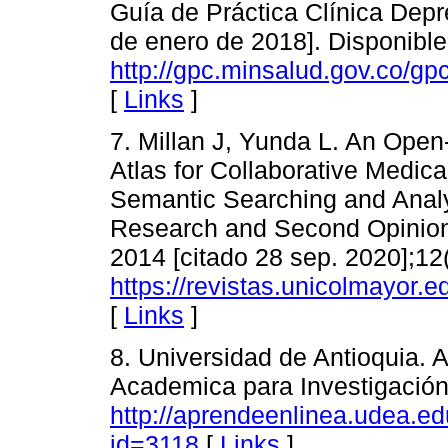
Guía de Práctica Clínica Depr
de enero de 2018]. Disponible
http://gpc.minsalud.gov.co/
[
Links
]
7. Millan J, Yunda L. An Op
Atlas for Collaborative Medic
Semantic Searching and Analys
Research and Second Opinion 
2014 [citado 28 sep. 2020];12(
https://revistas.unicolmayor.e
[
Links
]
8. Universidad de Antioquia. 
Academica para Investigación. 
http://aprendeenlinea.udea.e
id=3118
[
Links
]