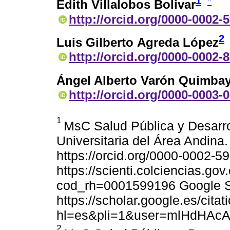
1
*
Edith Villalobos Bolivar
http://orcid.org/0000-0002-
2
Luis Gilberto Agreda López
http://orcid.org/0000-0002-
Ángel Alberto Varón Quimba
http://orcid.org/0000-0003-
1
MsC Salud Pública y Desarro
Universitaria del Área Andin
https://orcid.org/0000-0002-
https://scienti.colciencias.go
cod_rh=0001599196 Google S
https://scholar.google.es/citat
hl=es&pli=1&user=mlHdHAc
2