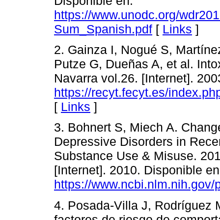
Disponible en:
https://www.unodc.org/wdr2
Sum_Spanish.pdf
[
Links
]
2. Gainza I, Nogué S, Martíne
Putze G, Dueñas A, et al. Int
Navarra vol.26. [Internet]. 200
https://recyt.fecyt.es/index.
[
Links
]
3. Bohnert S, Miech A. Change
Depressive Disorders in Rece
Substance Use & Misuse. 2010
[Internet]. 2010. Disponible en
https://www.ncbi.nlm.nih.gov
4. Posada-Villa J, Rodríguez 
factores de riesgo de comport