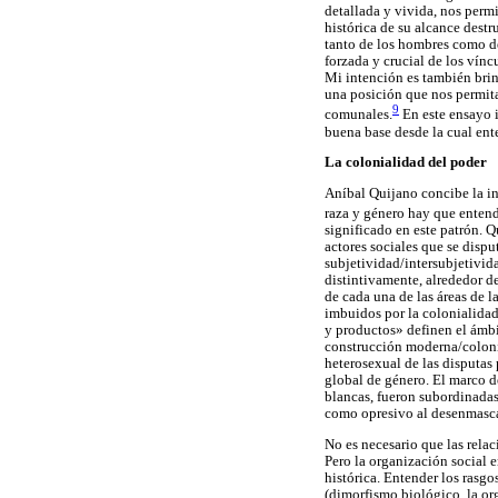
detallada y vivida, nos perm
histórica de su alcance dest
tanto de los hombres como de 
forzada y crucial de los vínc
Mi intención es también brind
una posición que nos permita
9
comunales.
En este ensayo i
buena base desde la cual ent
La colonialidad del poder
Aníbal Quijano concibe la in
raza y género hay que entend
significado en este patrón. 
actores sociales que se dispu
subjetividad/intersubjetivid
distintivamente, alrededor d
de cada una de las áreas de l
imbuidos por la colonialidad 
y productos» definen el ámbit
construcción moderna/colonia
heterosexual de las disputas 
global de género. El marco de
blancas, fueron subordinadas 
como opresivo al desenmascar
No es necesario que las relac
Pero la organización social e
histórica. Entender los rasg
(dimorfismo biológico, la org