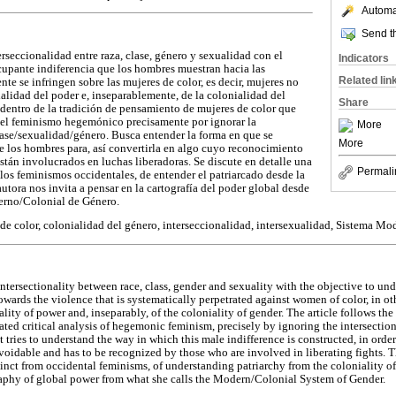
Automat
Send th
terseccionalidad entre raza, clase, género y sexualidad con el
Indicators
cupante indiferencia que los hombres muestran hacia las
Related lin
te se infringen sobre las mujeres de color, es decir, mujeres no
ialidad del poder e, inseparablemente, de la colonialidad del
Share
a dentro de la tradición de pensamiento de mujeres de color que
 del feminismo hegemónico precisamente por ignorar la
More
lase/sexualidad/género. Busca entender la forma en que se
More
de los hombres para, así convertirla en algo cuyo reconocimiento
stán involucrados en luchas liberadoras. Se discute en detalle una
Permali
 los feminismos occidentales, de entender el patriarcado desde la
utora nos invita a pensar en la cartografía del poder global desde
erno/Colonial de Género.
e color, colonialidad del género, interseccionalidad, intersexualidad, Sistema M
 intersectionality between race, class, gender and sexuality with the objective to un
owards the violence that is systematically perpetrated against women of color, in 
ality of power and, inseparably, of the coloniality of gender. The article follows the
ted critical analysis of hegemonic feminism, precisely by ignoring the intersection
t tries to understand the way in which this male indifference is constructed, in order
idable and has to be recognized by those who are involved in liberating fights. The
tinct from occidental feminisms, of understanding patriarchy from the coloniality of
raphy of global power from what she calls the Modern/Colonial System of Gender.