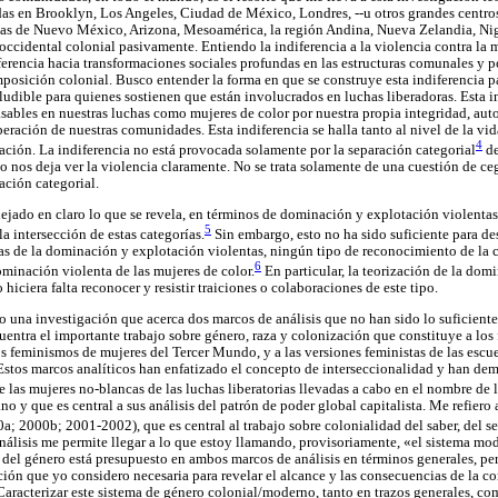
as en Brooklyn, Los Angeles, Ciudad de México, Londres, --u otros grandes centro
as de Nuevo México, Arizona, Mesoamérica, la región Andina, Nueva Zelandia, Ni
occidental colonial pasivamente. Entiendo la indiferencia a la violencia contra la 
encia hacia transformaciones sociales profundas en las estructuras comunales y po
mposición colonial. Busco entender la forma en que se construye esta indiferencia par
udible para quienes sostienen que están involucrados en luchas liberadoras. Esta in
ables en nuestras luchas como mujeres de color por nuestra propia integridad, au
beración de nuestras comunidades. Esta indiferencia se halla tanto al nivel de la vi
4
eración. La indiferencia no está provocada solamente por la separación categorial
de
o nos deja ver la violencia claramente. No se trata solamente de una cuestión de c
ación categorial.
dejado en claro lo que se revela, en términos de dominación y explotación violentas
5
a intersección de estas categorías.
Sin embargo, esto no ha sido suficiente para de
as de la dominación y explotación violentas, ningún tipo de reconocimiento de la
6
ominación violenta de las mujeres de color.
En particular, la teorización de la dom
hiciera falta reconocer y resistir traiciones o colaboraciones de este tipo.
bo una investigación que acerca dos marcos de análisis que no han sido lo suficien
cuentra el importante trabajo sobre género, raza y colonización que constituye a lo
os feminismos de mujeres del Tercer Mundo, y a las versiones feministas de las escu
 Estos marcos analíticos han enfatizado el concepto de interseccionalidad y han de
de las mujeres no-blancas de las luchas liberatorias llevadas a cabo en el nombre de 
o y que es central a sus análisis del patrón de poder global capitalista. Me refiero 
a; 2000b; 2001-2002), que es central al trabajo sobre colonialidad del saber, del se
nálisis me permite llegar a lo que estoy llamando, provisoriamente, «el sistema mo
del género está presupuesto en ambos marcos de análisis en términos generales, pe
cción que yo considero necesaria para revelar el alcance y las consecuencias de la c
Caracterizar este sistema de género colonial/moderno, tanto en trazos generales, co