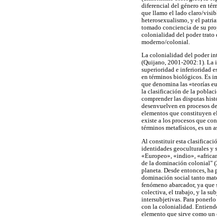
diferencial del género en tér
que llamo el lado claro/visi
heterosexualismo, y el patri
tomado conciencia de su prop
colonialidad del poder trato
moderno/colonial.
La colonialidad del poder int
(Quijano, 2001-2002:1). La i
superioridad e inferioridad 
en términos biológicos. Es im
que denomina las «teorías eu
la clasificación de la pobla
comprender las disputas histó
desenvuelven en procesos de 
elementos que constituyen el
existe a los procesos que con
términos metafísicos, es un 
Al constituir esta clasificac
identidades geoculturales y 
«Europeo», «indio», «african
de la dominación colonial" (
planeta. Desde entonces, ha p
dominación social tanto mater
fenómeno abarcador, ya que se
colectiva, el trabajo, y la s
intersubjetivas. Para ponerlo
con la colonialidad. Entiend
elemento que sirve como un e