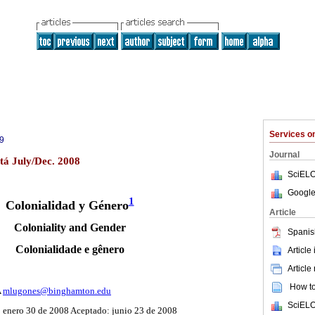
Services 
9
Journal
tá July/Dec. 2008
SciELO
Google
1
Colonialidad y Género
Article
Coloniality and Gender
Spanis
Colonialidade e gênero
Article
Article
How to 
A
mlugones@binghamton.edu
SciELO
 enero 30 de 2008 Aceptado: junio 23 de 2008