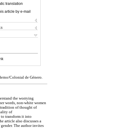
ic translation
is article by e-mail
ks
nk
oderno/Colonial de Género.
derstand the worrying
other words, non-white women
 tradition of thought of
ality of
 to transform it into
 article also discusses a
 gender. The author invites