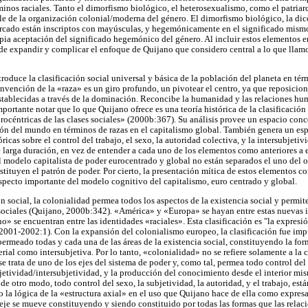
minos raciales. Tanto el dimorfismo biológico, el heterosexualismo, como el patriarc
ble de la organización colonial/moderna del género. El dimorfismo biológico, la di
arcado están inscriptos con mayúsculas, y hegemónicamente en el significado mism
ia aceptación del significado hegemónico del género. Al incluir estos elementos en 
 de expandir y complicar el enfoque de Quijano que considero central a lo que llam
roduce la clasificación social universal y básica de la población del planeta en tér
nvención de la «raza» es un giro profundo, un pivotear el centro, ya que reposicion
establecidas a través de la dominación. Reconcibe la humanidad y las relaciones hum
portante notar que lo que Quijano ofrece es una teoría histórica de la clasificación
rocéntricas de las clases sociales» (2000b:367). Su análisis provee un espacio conc
ción del mundo en términos de razas en el capitalismo global. También genera un es
ricas sobre el control del trabajo, el sexo, la autoridad colectiva, y la intersubjeti
larga duración, en vez de entender a cada uno de los elementos como anteriores a e
 modelo capitalista de poder eurocentrado y global no están separados el uno del o
stituyen el patrón de poder. Por cierto, la presentación mítica de estos elementos 
aspecto importante del modelo cognitivo del capitalismo, euro centrado y global.
ión social, la colonialidad permea todos los aspectos de la existencia social y permi
sociales (Quijano, 2000b:342). «América» y «Europa» se hayan entre estas nuevas i
o» se encuentran entre las identidades «raciales». Esta clasificación es "la expres
2001-2002:1). Con la expansión del colonialismo europeo, la clasificación fue imp
ermeado todas y cada una de las áreas de la existencia social, constituyendo la for
ial como intersubjetiva. Por lo tanto, «colonialidad» no se refiere solamente a la cl
 trata de uno de los ejes del sistema de poder y, como tal, permea todo control del
ubjetividad/intersubjetividad, y la producción del conocimiento desde el interior mi
 de otro modo, todo control del sexo, la subjetividad, la autoridad, y el trabajo, e
o la lógica de la «estructura axial» en el uso que Quijano hace de ella como expres
je se mueve constituyendo y siendo constituido por todas las formas que las relac