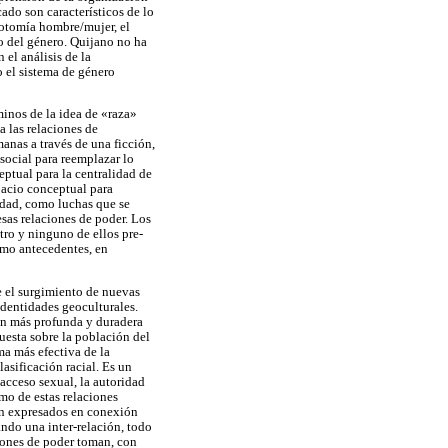
ado son característicos de lo
cotomía hombre/mujer, el
o del género. Quijano no ha
el análisis de la
o el sistema de género
minos de la idea de «raza»
a las relaciones de
anas a través de una ficción,
 social para reemplazar lo
eptual para la centralidad de
pacio conceptual para
vidad, como luchas que se
sas relaciones de poder. Los
tro y ninguno de ellos pre-
como antecedentes, en
te el surgimiento de nuevas
dentidades geoculturales.
ión más profunda y duradera
uesta sobre la población del
ma más efectiva de la
asificación racial. Es un
 acceso sexual, la autoridad
smo de estas relaciones
stán expresados en conexión
ando una inter-relación, todo
iones de poder toman, con