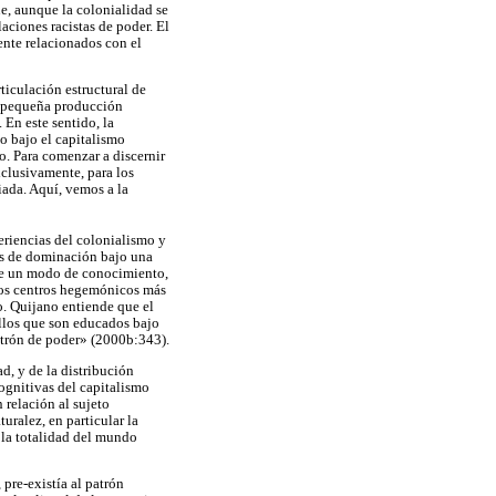
e, aunque la colonialidad se
aciones racistas de poder. El
ente relacionados con el
ticulación estructural de
la pequeña producción
 En este sentido, la
jo bajo el capitalismo
o. Para comenzar a discernir
xclusivamente, para los
iada. Aquí, vemos a la
eriencias del colonialismo y
vas de dominación bajo una
de un modo de conocimiento,
 los centros hegemónicos más
. Quijano entiende que el
llos que son educados bajo
atrón de poder» (2000b:343).
d, y de la distribución
ognitivas del capitalismo
 relación al sujeto
turalez, en particular la
la totalidad del mundo
pre-existía al patrón