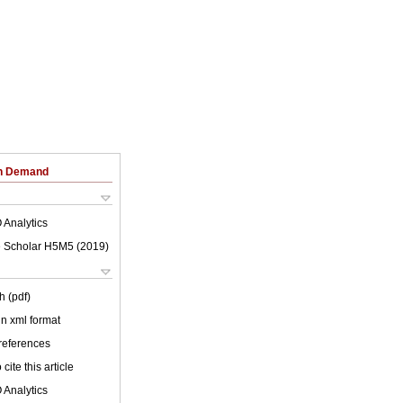
on Demand
 Analytics
 Scholar H5M5 (
2019
)
h (pdf)
 in xml format
 references
cite this article
 Analytics