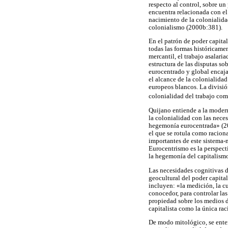
respecto al control, sobre u
encuentra relacionada con el 
nacimiento de la colonialida
colonialismo (2000b:381).
En el patrón de poder capital
todas las formas históricame
mercantil, el trabajo asalari
estructura de las disputas sob
eurocentrado y global encaja
el alcance de la colonialidad
europeos blancos. La divisió
colonialidad del trabajo co
Quijano entiende a la modern
la colonialidad con las nece
hegemonía eurocentrada» (20
el que se rotula como racion
importantes de este sistema
Eurocentrismo es la perspec
la hegemonía del capitalismo
Las necesidades cognitivas de
geocultural del poder capita
incluyen: «la medición, la cu
conocedor, para controlar las
propiedad sobre los medios 
capitalista como la única r
De modo mitológico, se enten