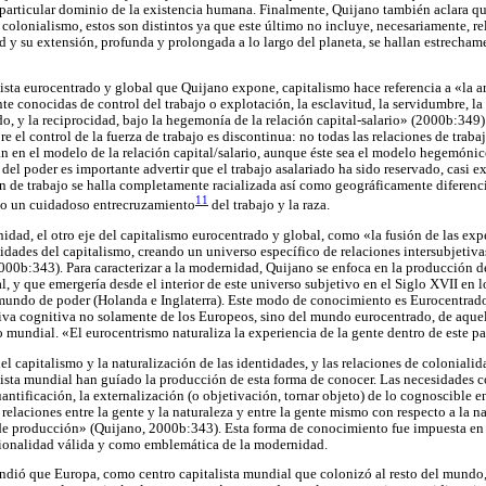
n particular dominio de la existencia humana. Finalmente, Quijano también aclara qu
colonialismo, estos son distintos ya que este último no incluye, necesariamente, rel
d y su extensión, profunda y prolongada a lo largo del planeta, se hallan estrecham
ista eurocentrado y global que Quijano expone, capitalismo hace referencia a «la ar
nte conocidas de control del trabajo o explotación, la esclavitud, la servidumbre, 
ado, y la reciprocidad, bajo la hegemonía de la relación capital-salario» (2000b:349).
re el control de la fuerza de trabajo es discontinua: no todas las relaciones de traba
n en el modelo de la relación capital/salario, aunque éste sea el modelo hegemónic
 del poder es importante advertir que el trabajo asalariado ha sido reservado, casi e
n de trabajo se halla completamente racializada así como geográficamente diferenc
11
mo un cuidadoso entrecruzamiento
del trabajo y la raza.
idad, el otro eje del capitalismo eurocentrado y global, como «la fusión de las exp
sidades del capitalismo, creando un universo específico de relaciones intersubjeti
00b:343). Para caracterizar a la modernidad, Quijano se enfoca en la producción 
al, y que emergería desde el interior de este universo subjetivo en el Siglo XVII en
-mundo de poder (Holanda e Inglaterra). Este modo de conocimiento es Eurocentrado
tiva cognitiva no solamente de los Europeos, sino del mundo eurocentrado, de aque
 mundial. «El eurocentrismo naturaliza la experiencia de la gente dentro de este p
l capitalismo y la naturalización de las identidades, y las relaciones de colonialida
lista mundial han guíado la producción de esta forma de conocer. Las necesidades c
antificación, la externalización (o objetivación, tornar objeto) de lo cognoscible en
 relaciones entre la gente y la naturaleza y entre la gente mismo con respecto a la na
de producción» (Quijano, 2000b:343). Esta forma de conocimiento fue impuesta en 
acionalidad válida y como emblemática de la modernidad.
dió que Europa, como centro capitalista mundial que colonizó al resto del mundo, 