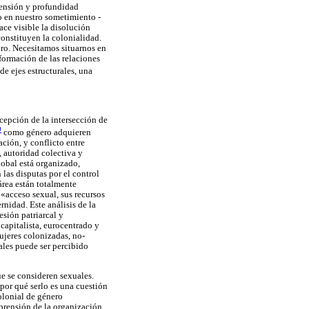
xtensión y profundidad
no en nuestro sometimiento -
ace visible la disolución
constituyen la colonialidad.
ero. Necesitamos situarnos en
formación de las relaciones
e ejes estructurales, una
cepción de la intersección de
0
como género adquieren
ción, y conflicto entre
, autoridad colectiva y
lobal está organizado,
las disputas por el control
área están totalmente
 «acceso sexual, sus recursos
rnidad. Este análisis de la
sión patriarcal y
capitalista, eurocentrado y
mujeres colonizadas, no-
iales puede ser percibido
ue se consideren sexuales.
 por qué serlo es una cuestión
olonial de género
mprensión de la organización