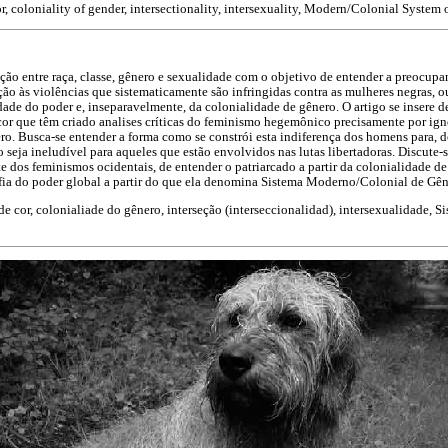
, coloniality of gender, intersectionality, intersexuality, Modern/Colonial System 
eção entre raça, classe, gênero e sexualidade com o objetivo de entender a preocupa
 às violências que sistematicamente são infringidas contra as mulheres negras, ou
dade do poder e, inseparavelmente, da colonialidade de gênero. O artigo se insere d
r que têm criado analises críticas do feminismo hegemônico precisamente por igno
ro. Busca-se entender a forma como se constrói esta indiferença dos homens para, d
seja ineludível para aqueles que estão envolvidos nas lutas libertadoras. Discute
e dos feminismos ocidentais, de entender o patriarcado a partir da colonialidade de
afia do poder global a partir do que ela denomina Sistema Moderno/Colonial de Gên
e cor, colonialiade do gênero, interseção (interseccionalidad), intersexualidade,