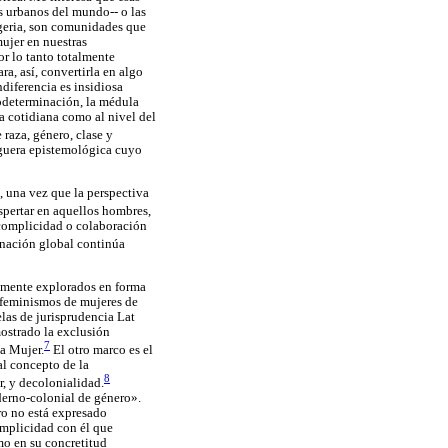
s urbanos del mundo-- o las
geria, son comunidades que
mujer en nuestras
r lo tanto totalmente
a, así, convertirla en algo
diferencia es insidiosa
todeterminación, la médula
da cotidiana como al nivel del
 raza, género, clase y
eguera epistemológica cuyo
, una vez que la perspectiva
spertar en aquellos hombres,
 complicidad o colaboración
inación global continúa
temente explorados en forma
s feminismos de mujeres de
elas de jurisprudencia Lat
mostrado la exclusión
7
la Mujer.
El otro marco es el
al concepto de la
8
r, y decolonialidad.
derno-colonial de género».
ro no está expresado
omplicidad con él que
mo en su concretitud