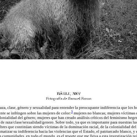
raza, clase, género y sexualidad para entender la preocupante indiferencia que los 
3
nte se infringen sobre las mujeres de color:
mujeres no blancas; mujeres víctimas d
olonialidad del género; mujeres que han creado análisis críticos del feminismo heg
 de raza/clase/sexualidad/genero. Sobre todo, ya que es importante para nuestras luc
bres que continúan siendo víctimas de la dominación racial, de la colonialidad del 
matizar su indiferencia hacia las violencias que el Estado, el patriarcado blanco, 
s comunidades, en todo el mundo, es el resorte que me lleva a esta investigación te