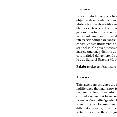
Resumen
Este artículo investiga la in
objetivo de entender la preo
violencias que sistemáticamen
blancas víctimas de la colon
género. El artículo se insert
han creado análisis críticos
interseccionalidad de raza/c
construye esta indiferencia 
sea ineludible para quienes e
manera otra, muy distinta de
colonialidad del género. La a
lo que llama el Sistema Mod
Palabras claves:
feminismo d
Abstract
This article investigates the
indifference that men show t
that are victims of the coloni
colored women that have crea
race/class/sexuality/gender. I
something that becomes unavo
different approach, quite dis
us to think about the cartog