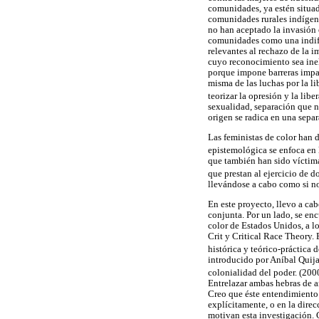
comunidades, ya estén situad
comunidades rurales indígen
no han aceptado la invasión 
comunidades como una indifer
relevantes al rechazo de la i
cuyo reconocimiento sea inel
porque impone barreras impas
misma de las luchas por la li
teorizar la opresión y la lib
sexualidad, separación que n
origen se radica en una separ
Las feministas de color han 
epistemológica se enfoca en l
que también han sido víctim
que prestan al ejercicio de d
llevándose a cabo como si no 
En este proyecto, llevo a ca
conjunta. Por un lado, se en
color de Estados Unidos, a l
Crit y Critical Race Theory.
histórica y teórico-práctica 
introducido por Aníbal Quijan
colonialidad del poder. (2000
Entrelazar ambas hebras de a
Creo que éste entendimiento 
explícitamente, o en la dire
motivan esta investigación. 