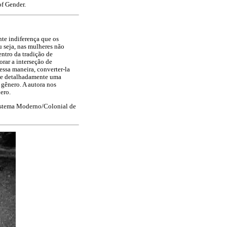
of Gender.
nte indiferença que os
 seja, nas mulheres não
entro da tradição de
rar a interseção de
essa maneira, converter-la
-se detalhadamente uma
 gênero. A autora nos
ero.
 Sistema Moderno/Colonial de