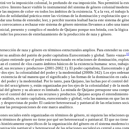
itirá ver la imposición colonial, lo profundo de esa imposición. Nos permitirá la e
ructivo. Intento hacer visible lo instrumental del sistema de género colonial/moder
las mujeres de color- en todos los ámbitos de la existencia. Y, a la vez, el trabajo h
ulos de solidaridad práctica entre las víctimas de la dominación y explotación que 
ar una forma de entender, leer, y percibir nuestra lealtad hacia este sistema de gén
 convocarnos a rechazar este sistema de género mientras llevamos a cabo una trans
nicial, presento y complico el modelo de Quijano porque nos brinda, con la lógica d
ender los procesos de entrelazamiento de la producción de raza y género.
tersección de raza y género en términos estructurales amplios. Para entender su con
1
er su análisis del patrón de poder capitalista Eurocentrado y global. Tanto «raza»
Quijano entiende que el poder está estructurado en relaciones de dominación, explota
tan el control de «los cuatro ámbitos básicos de la existencia humana: sexo, trabajo
ad, sus recursos y productos» (2001-2002:1). El poder capitalista, Eurocentrado y g
e dos ejes: la colonialidad del poder y la modernidad (2000b:342). Los ejes ordenan 
a existencia de tal manera que el significado y las formas de la dominación en cada 
del poder y la modernidad. Por lo tanto, para Quijano, las luchas por el control del
o del sexo/género y, están organizadas por los ejes de la colonialidad y de la mode
l del género y su alcance es limitado. La mirada de Quijano presupone una compre
por el control del sexo y sus recursos y productos. Quijano acepta el entendimiento 
 análisis, en tanto capitalista, eurocentrado y global, vela las maneras en que las 
y desprovistas de poder. El carácter heterosexual y patriarcal de las relaciones soc
ar las presuposiciones de este marco analítico.
iones sociales estén organizadas en términos de género, ni siquiera las relaciones q
n términos de género no tiene por qué ser heterosexual o patriarcal. El que no tiene
os históricamente específicos de la organización del género en el sistema moderno/c
anización patriarcal y heterosexual de las relaciones sociales) es central a una co