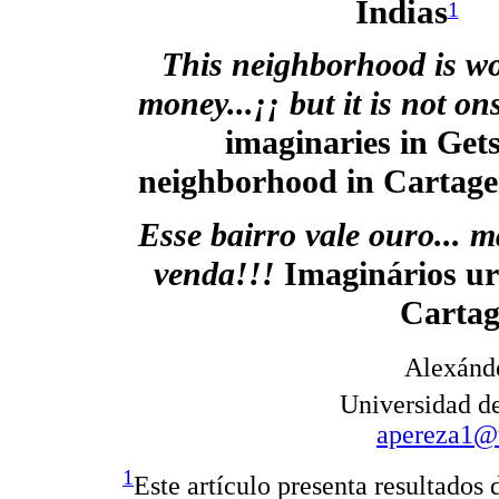
Indias
1
This neighborhood is wor
money...¡¡ but it is not on
imaginaries in Get
neighborhood in Cartage
Esse bairro vale ouro... m
venda!!!
Imaginários u
Cartag
Alexánde
Universidad d
apereza1@u
1
Este artículo presenta resultados 