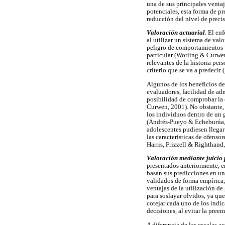
una de sus principales ventaj
potenciales, esta forma de p
reducción del nivel de precis
Valoración actuarial
. El en
al utilizar un sistema de val
peligro de comportamientos v
particular (Worling & Curwen
relevantes de la historia pe
criterio que se va a predecir
Algunos de los beneficios de 
evaluadores, facilidad de ad
posibilidad de comprobar la 
Curwen, 2001). No obstante, t
los individuos dentro de un g
(Andrés-Pueyo & Echeburúa, 2
adolescentes pudiesen llegar 
las características de ofenso
Harris, Frizzell & Righthand
Valoración mediante juicio 
presentados anteriormente, e
basan sus predicciones en una
validados de forma empírica;
ventajas de la utilización de
para soslayar olvidos, ya qu
cotejar cada uno de los indic
decisiones, al evitar la pree