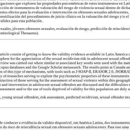
tigaciones que exploren las propiedades psicométricas de estos instrumentos en Lat
rucción de instrumentos de valoración del riesgo de violencia sexual dentro de dich
estos efectos para la evaluación e intervención en ofensores sexuales adolescentes,
obreutilización del procedimiento de juicio clínico en la valoración del riesgo y/o e
validez para esta población.
xuales, jóvenes ofensores sexuales, evaluación de riesgo, predicción de reincidenc
iminological Thesaurus).
article consist of getting to know the validity evidence available in Latin America 
 sphere for the appreciation of the sexual recidivism risk in adolescent sexual offend
review was carried out where similar or associated key words were used with the ma
copus databases and the Google Scholar metasearch. The results point at Canada and
tion of this type of mechanisms, with tools such as J-SOAP-II, ERASOR 2.0, JSORR
y of researches serving to explore the psychometric properties of these instruments
truction of those serving for the assessment of sexual violence within this geograp
on and intervention in adolescent sexual offenders are discussed and the difficulties r
assessment and/or the use of tools deprived of validity for this population are dul
, young sexual offenders, risk assessment, predicted recidivism, sexual offender t
nde conhecer a evidência da validez disponível, em América Latina, dos instrumento
o do risco de reincidência sexual em ofensores sexuais adolescentes. Para isso uma 