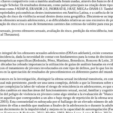
vras chaves compatíveis com a matéria analisada foram usadas, através dos bancos de 
ogle Scholar. Os resultados destacam, como países principais na criação deste tip
entas como J-SOAP-II, ERASOR 2.0, JSORRAT-II, J-RAT, MEGA e DASH-13. Também,
opriedades psicométricas destes instrumentos em América Latina, e a carência de i
ação do risco da violência sexual dentro desta zona geográfica. Discutem-se as impl
em ofensores sexuais adolescentes, e as dificuldades relativas ao uso excessivo do
ação do risco e/ou o uso de ferramentas carentes das certezas da validez para esta p
sexuais, jovens ofensores sexuais, avaliação do risco, predição da reincidência, tr
al Thesaurus).
n integral de los ofensores sexuales adolescentes (OSA en adelante), existe consenso
eincidencia, dada la necesidad de contar con fundamentos para la toma de decisiones
 terapéuticas específicas (Redondo, Pérez, Martínez, Benedicto, Roncero & León, 2
 décadas ha cobrado importancia la utilización de guías de análisis basadas en evi
con el tratamiento de jóvenes involucrados en este tipo de delitos, por lo que los 
s en la apreciación de resultados de procedimientos en diferentes partes del mun
vances en la investigación, distinguir la ofensa sexual incidental transitoria, en con
al más persistente, puede ser una tarea compleja, debido a que la literatura sobre e
ue complejiza la labor de valorar el riesgo de reincidencia en adolescentes, es que e
idos cambios en muchas áreas del funcionamiento sexual, social, familiar y cognitiv
ión del peligro de violencia en jóvenes como algo similar a la evaluación de "blanco
ntre aquellos que corresponden a un alto o bajo riesgo de repetición de la ofensa se
2003). Esta contrariedad es subrayada por el hallazgo de un elevado número de ado
isten de ellas a medida que maduran a finales de la adolescencia o durante la adult
n decremento de la impulsividad y mejora en la capacidad de autorregulación (Farr
er, Farrington & Redondo, 2011; Moffitt, 1993; Pérez-Luco, Lagos & Báez, 2012). 