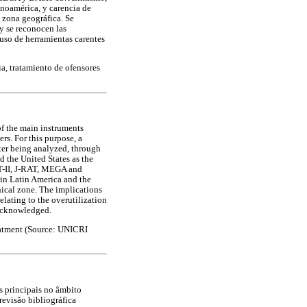
inoamérica, y carencia de
a zona geográfica. Se
 y se reconocen las
l uso de herramientas carentes
ia, tratamiento de ofensores
of the main instruments
ers. For this purpose, a
tter being analyzed, through
 the United States as the
AT-II, J-RAT, MEGA and
 in Latin America and the
hical zone. The implications
elating to the overutilization
y acknowledged.
reatment (Source: UNICRI
s principais no âmbito
revisão bibliográfica