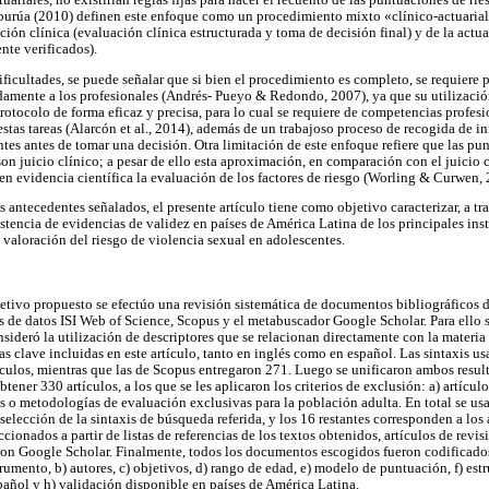
ctuariales, no existirían reglas fijas para hacer el recuento de las puntuaciones de 
urúa (2010) definen este enfoque como un procedimiento mixto «clínico-actuarial 
ción clínica (evaluación clínica estructurada y toma de decisión final) y de la actua
nte verificados).
ificultades, se puede señalar que si bien el procedimiento es completo, se requiere 
damente a los profesionales (Andrés- Pueyo & Redondo, 2007), ya que su utilizació
protocolo de forma eficaz y precisa, para lo cual se requiere de competencias profesi
estas tareas (Alarcón et al., 2014), además de un trabajoso proceso de recogida de i
tes antes de tomar una decisión. Otra limitación de este enfoque refiere que las pun
on juicio clínico; a pesar de ello esta aproximación, en comparación con el juicio 
 en evidencia científica la evaluación de los factores de riesgo (Worling & Curwen, 
 antecedentes señalados, el presente artículo tiene como objetivo caracterizar, a tr
xistencia de evidencias de validez en países de América Latina de los principales in
 valoración del riesgo de violencia sexual en adolescentes.
etivo propuesto se efectúo una revisión sistemática de documentos bibliográficos d
s de datos ISI Web of Science, Scopus y el metabuscador Google Scholar. Para ello 
sideró la utilización de descriptores que se relacionan directamente con la materia 
s clave incluidas en este artículo, tanto en inglés como en español. Las sintaxis u
tículos, mientras que las de Scopus entregaron 271. Luego se unificaron ambos resul
tener 330 artículos, a los que se les aplicaron los criterios de exclusión: a) artícul
s o metodologías de evaluación exclusivas para la población adulta. En total se usa
elección de la sintaxis de búsqueda referida, y los 16 restantes corresponden a los ar
cionados a partir de listas de referencias de los textos obtenidos, artículos de revis
on Google Scholar. Finalmente, todos los documentos escogidos fueron codificados
rumento, b) autores, c) objetivos, d) rango de edad, e) modelo de puntuación, f) estr
pañol y h) validación disponible en países de América Latina.