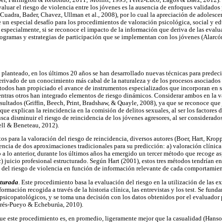
uar el riesgo de violencia entre los jóvenes es la ausencia de enfoques validados 
, Cuadra, Bader, Chavez, Ullman et al., 2008), por lo cual la apreciación de adolesc
e un especial desafío para los procedimientos de valoración psicológica, social y e
; especialmente, si se reconoce el impacto de la información que deriva de las evalu
rogramas y estrategias de participación que se implementan con los jóvenes (Alarc
o planteado, en los últimos 20 años se han desarrollado nuevas técnicas para predeci
rivado de un conocimiento más cabal de la naturaleza y de los procesos asociados
dos han propiciado el avance de instrumentos especializados que incorporan en su
entras otros han integrado elementos de riesgo dinámicos. Considerar ambos en la v
esultados (Griffin, Beech, Print, Bradshaw, & Quayle, 2008), ya que se reconoce que
que explican la reincidencia en la comisión de delitos sexuales, al ser los factores 
sca disminuir el riesgo de reincidencia de los jóvenes agresores, al ser considerad
ell & Beneteau, 2012).
os para la valoración del riesgo de reincidencia, diversos autores (Boer, Hart, Kro
encia de dos aproximaciones tradicionales para su predicción: a) valoración clínica
 a lo anterior, durante los últimos años ha emergido un tercer método que recoge asp
) juicio profesional estructurado. Según Hart (2001), estos tres métodos tendrían e
 del riesgo de violencia en función de información relevante de cada comportamient
cturada
. Este procedimiento basa la evaluación del riesgo en la utilización de las e
formación recogida a través de la historia clínica, las entrevistas y los test. Se fu
 psicopatológicos, y se toma una decisión con los datos obtenidos por el evaluador 
ndrés-Pueyo & Echeburúa, 2010).
que este procedimiento es, en promedio, ligeramente mejor que la casualidad (Hans