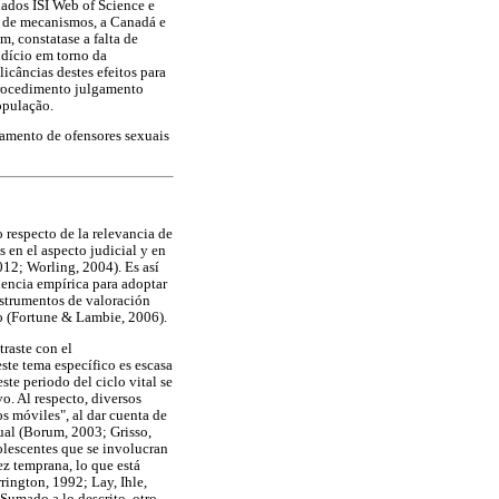
dados ISI Web of Science e
o de mecanismos, a Canadá e
 constatase a falta de
ndício em torno da
icâncias destes efeitos para
 procedimento julgamento
opulação.
atamento de ofensores sexuais
 respecto de la relevancia de
 en el aspecto judicial y en
012; Worling, 2004). Es así
dencia empírica para adoptar
instrumentos de valoración
do (Fortune & Lambie, 2006).
traste con el
ste tema específico es escasa
ste periodo del ciclo vital se
o. Al respecto, diversos
s móviles", al dar cuenta de
xual (Borum, 2003; Grisso,
lescentes que se involucran
ez temprana, lo que está
ington, 1992; Lay, Ihle,
Sumado a lo descrito, otro