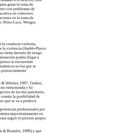
para guiar la toma de
entes con problemas de
ducativa en contextos
aciones en la toma de
ón, Pérez-Luco, Wenger,
r la conducta violenta;
 a la violencia (Andrés-Pueyo
s ítems factores de riesgo
aloración podría llegar a
 juntos se encuentran
dinámicos en los que se
os potencialmente
pp & Webster, 1997; Grubin,
 no estructurada y b)
ectos de los dos anteriores,
n común la posibilidad de
o que se va a predecir.
xperiencias profesionales por
ndamenta mayoritariamente en
para seguir el proceso propio
on & Bussière, 1998) y que