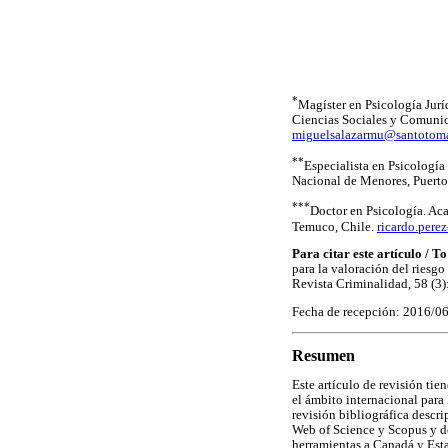
*
Magíster en Psicología Jurí
Ciencias Sociales y Comunic
miguelsalazarmu@santotoma
**
Especialista en Psicología
Nacional de Menores, Puerto
***
Doctor en Psicología. Ac
Temuco, Chile.
ricardo.pere
Para citar este artículo / To
para la valoración del riesg
Revista Criminalidad, 58 (3)
Fecha de recepción: 2016/0
Resumen
Este artículo de revisión tie
el ámbito internacional para 
revisión bibliográfica descrip
Web of Science y Scopus y de
herramientas a Canadá y Es