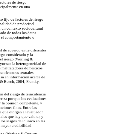
actores de riesgo
incipalmente en una
o fijo de factores de riesgo
nalidad de predecir el
 un contexto sociocultural
lado de todos los datos
on el comportamiento o
l de acuerdo entre diferentes
esgo considerado y la
 el riesgo (Worling &
ayor sea la heterogeneidad de
os maltratadores domésticos
ra ofensores sexuales
basa en información acerca de
n & Beech, 2004; Prentky,
ión del riesgo de reincidencia
eriza por que los evaluadores
 y la opinión competente, y
ciones finas. Entre las
da que otorgan al evaluador
ales que hay que valorar, y
los sesgos del clínico en las
r mayor credibilidad.