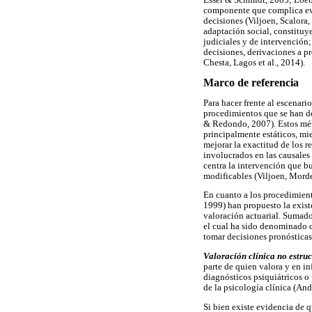
componente que complica eval
decisiones (Viljoen, Scalora
adaptación social, constituy
judiciales y de intervención
decisiones, derivaciones a p
Chesta, Lagos et al., 2014).
Marco de referencia
Para hacer frente al escenari
procedimientos que se han de
& Redondo, 2007). Estos méto
principalmente estáticos, mi
mejorar la exactitud de los r
involucrados en las causales 
centra la intervención que bu
modificables (Viljoen, Mord
En cuanto a los procedimient
1999) han propuesto la exist
valoración actuarial. Sumado
el cual ha sido denominado c
tomar decisiones pronósticas
Valoración clínica no estru
parte de quien valora y en in
diagnósticos psiquiátricos o
de la psicología clínica (A
Si bien existe evidencia de 