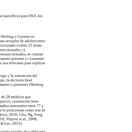
ia específicos para OSA, los
r Worling y Curwen en
nsas sexuales de adolescentes
tructurado evalúa 25 ítems
ntos sexuales, c)
esiones sexuales, se centran
lmente presente y c) ausente
e sea relevante para explicar
iesgo y la valoración del
go, la decisión final
amente o presentes (Worling
go de 28 médicos que
jueces, correlación ítem-
amaños muestrales entre 77 y
ue lo posicionan como una de
Chávez, 2010; Chu, Ng, Fong
; Viljoen et al., 2008;
 & Lee, 2015).
eciente estudio de validación