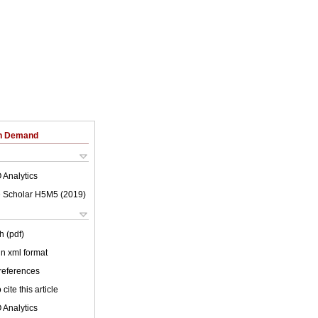
on Demand
 Analytics
 Scholar H5M5 (
2019
)
h (pdf)
 in xml format
 references
cite this article
 Analytics