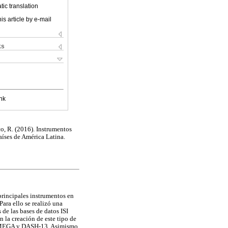
ic translation
is article by e-mail
ks
nk
co, R. (2016). Instrumentos
aíses de América Latina.
 principales instrumentos en
Para ello se realizó una
 de las bases de datos ISI
 la creación de este tipo de
, MEGA y DASH-13. Asimismo,