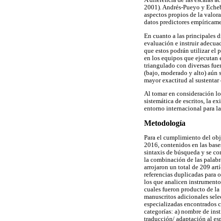
A diferencia de las escalas a
2001). Andrés-Pueyo y Echeb
aspectos propios de la valora
datos predictores empíricame
En cuanto a las principales d
evaluación e instruir adecua
que estos podrán utilizar el 
en los equipos que ejecutan 
triangulado con diversas fuen
(bajo, moderado y alto) aún s
mayor exactitud al sustentar
Al tomar en consideración los
sistemática de escritos, la e
entorno internacional para la
Metodología
Para el cumplimiento del obj
2016, contenidos en las base
sintaxis de búsqueda y se con
la combinación de las palabra
arrojaron un total de 209 ar
referencias duplicadas para ob
los que analicen instrumento
cuales fueron producto de la s
manuscritos adicionales selec
especializadas encontrados c
categorías: a) nombre de inst
traducción/ adaptación al es