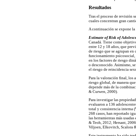
Resultados
Tras el proceso de revisión s
cuales concentran gran canti
A continuación se expone la 
Estimate of Risk of Adolesc
Canadá. Tiene como objetivo 
entre 12 y 18 años, que prev
de riesgo que se agrupan en c
funcionamiento psicosocial, d
en los factores de riesgo di
o desconocido. Asimismo, se i
el riesgo de reincidencia sex
Para la valoración final, los
riesgo global, de manera que 
depende más de la combinació
& Curwen, 2000).
Para investigar las propiedad
evaluaron a 136 adolescentes 
total y consistencia interna
268 casos, han reportado igu
las herramientas más usadas 
& Teoh, 2012; Hersant, 2006
Viljoen, Elkovitch, Scalora
Este instrumento ha sido tra