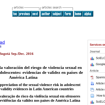
dad
Services 
8
Journal
 Bogotá Sep./Dec. 2016
SciELO
Google
a valoración del riesgo de violencia sexual en
Article
dolescentes: evidencias de validez en países de
América Latina
Spanis
Article
ppreciation of the sexual violence risk in adolescent
 validity evidences in Latin American countries
Article
How to 
aloração do risco da violência sexual em ofensores
 evidências da validez nos países de América Latina
SciELO