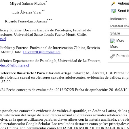
*
Automat
Miguel Salazar Muñoz
Send th
**
Luis Álvarez Vivar
Indicators
***
Ricardo Pérez-Luco Arenas
Related lin
dica y Forense. Docente Escuela de Psicología, Facultad de
Share
aciones, Universidad Santo Tomás Puerto Montt, Chile.
s.cl
More
More
 Jurídica y Forense. Profesional de Intervención Clínica, Servicio
 Montt, Chile.
l.alvarez03@ufromail.cl
Permali
adémico Departamento de Psicología, Universidad de La Frontera,
z-luco@ufrontera.cl
 reference this article / Para citar este artigo:
Salazar, M., Álvarez, L. & Pérez-Lu
o de violencia sexual en ofensores sexuales adolescentes: evidencias de validez en p
: 87-99.
6/24 Fecha concepto de evaluación: 2016/07/25 Fecha de aprobación: 2016/08/19
ne por objeto conocer la evidencia de validez disponible, en América Latina, de los
la valoración del riesgo de reincidencia sexual en ofensores sexuales adolescentes. 
tiva, en la que se utilizaron palabras claves afines con la materia analizada, a través
l metabuscador Google Scholar. Los resultados destacan como países principales en
tados Unidos, con herramientas como J-SOAP-II, ERASOR 2.0, JSORRAT-II, JRAT