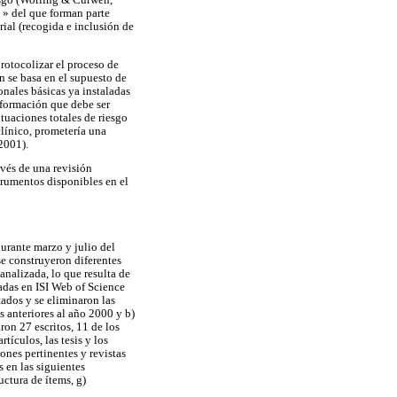
riesgo (Worling & Curwen,
» del que forman parte
rial (recogida e inclusión de
protocolizar el proceso de
n se basa en el supuesto de
onales básicas ya instaladas
nformación que debe ser
tuaciones totales de riesgo
clínico, prometería una
2001).
avés de una revisión
strumentos disponibles en el
urante marzo y julio del
se construyeron diferentes
analizada, lo que resulta de
sadas en ISI Web of Science
tados y se eliminaron las
os anteriores al año 2000 y b)
ron 27 escritos, 11 de los
tículos, las tesis y los
iones pertinentes y revistas
 en las siguientes
uctura de ítems, g)