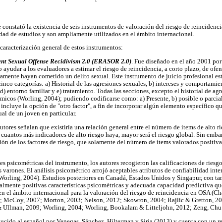
e constató la existencia de seis instrumentos de valoración del riesgo de reincidenc
dad de estudios y son ampliamente utilizados en el ámbito internacional.
caracterización general de estos instrumentos:
ent Sexual Offense Recidivism 2.0 (ERASOR 2.0)
. Fue diseñado en el año 2001 po
ayudar a los evaluadores a estimar el riesgo de reincidencia, a corto plazo, de ofe
iamente hayan cometido un delito sexual. Este instrumento de juicio profesional es
inco categorías: a) Historial de las agresiones sexuales, b) intereses y comportamie
) entorno familiar y e) tratamiento. Todas las secciones, excepto el historial de agr
námicos (Worling, 2004); pudiendo codificarse como: a) Presente, b) posible o parcia
ncluye la opción de "otro factor", a fin de incorporar algún elemento específico qu
ual de un joven en particular.
 autores señalan que existiría una relación general entre el número de ítems de alto r
cuantos más indicadores de alto riesgo haya, mayor será el riesgo global. Sin embar
n de los factores de riesgo, que solamente del número de ítems valorados positiv
es psicométricas del instrumento, los autores recogieron las calificaciones de ries
varones. El análisis psicométrico arrojó aceptables atributos de confiabilidad inter
 (Worling, 2004). Estudios posteriores en Canadá, Estados Unidos y Singapur, con t
almente positivas características psicométricas y adecuada capacidad predictiva q
en el ámbito internacional para la valoración del riesgo de reincidencia en OSA (
; McCoy, 2007; Morton, 2003; Nelson, 2012; Skowron, 2004; Rajlic & Gretton, 2010
 & Ullman, 2009; Worling, 2004; Worling, Bookalam & Litteljohn, 2012; Zeng, Chu
ducido al español por Venegas, Sánchez, Hilterman y Siria (2013) y cuenta con un r