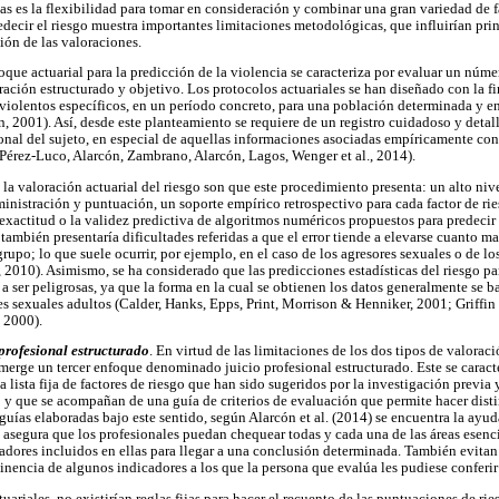
as es la flexibilidad para tomar en consideración y combinar una gran variedad de f
redecir el riesgo muestra importantes limitaciones metodológicas, que influirían pr
ión de las valoraciones.
foque actuarial para la predicción de la violencia se caracteriza por evaluar un númer
oración estructurado y objetivo. Los protocolos actuariales se han diseñado con la fi
iolentos específicos, en un período concreto, para una población determinada y en
, 2001). Así, desde este planteamiento se requiere de un registro cuidadoso y detal
rsonal del sujeto, en especial de aquellas informaciones asociadas empíricamente c
 (Pérez-Luco, Alarcón, Zambrano, Alarcón, Lagos, Wenger et al., 2014).
la valoración actuarial del riesgo son que este procedimiento presenta: un alto nive
ministración y puntuación, un soporte empírico retrospectivo para cada factor de ri
exactitud o la validez predictiva de algoritmos numéricos propuestos para predecir
ambién presentaría dificultades referidas a que el error tiende a elevarse cuanto m
rupo; lo que suele ocurrir, por ejemplo, en el caso de los agresores sexuales o de l
010). Asimismo, se ha considerado que las predicciones estadísticas del riesgo pa
a ser peligrosas, ya que la forma en la cual se obtienen los datos generalmente se 
res sexuales adultos (Calder, Hanks, Epps, Print, Morrison & Henniker, 2001; Griffi
, 2000).
profesional estructurado
. En virtud de las limitaciones de los dos tipos de valorac
merge un tercer enfoque denominado juicio profesional estructurado. Este se caract
 lista fija de factores de riesgo que han sido sugeridos por la investigación previa
 y que se acompañan de una guía de criterios de evaluación que permite hacer distin
 guías elaboradas bajo este sentido, según Alarcón et al. (2014) se encuentra la ayu
e asegura que los profesionales puedan chequear todas y cada una de las áreas esenci
adores incluidos en ellas para llegar a una conclusión determinada. También evitan 
minencia de algunos indicadores a los que la persona que evalúa les pudiese conferi