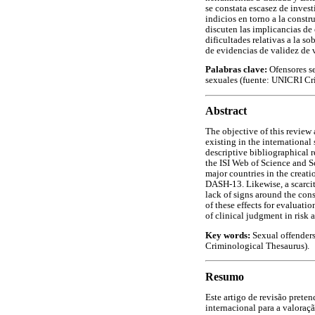
se constata escasez de inves
indicios en torno a la const
discuten las implicancias de 
dificultades relativas a la s
de evidencias de validez de 
Palabras clave:
Ofensores se
sexuales (fuente: UNICRI Cr
Abstract
The objective of this review 
existing in the international
descriptive bibliographical 
the ISI Web of Science and S
major countries in the crea
DASH-13. Likewise, a scarcit
lack of signs around the cons
of these effects for evaluati
of clinical judgment in risk 
Key words:
Sexual offenders
Criminological Thesaurus).
Resumo
Este artigo de revisão prete
internacional para a valoraçã