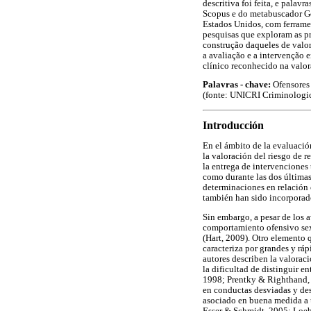
descritiva foi feita, e pala
Scopus e do metabuscador Go
Estados Unidos, com ferram
pesquisas que exploram as pr
construção daqueles de valor
a avaliação e a intervenção 
clínico reconhecido na valor
Palavras - chave:
Ofensores 
(fonte: UNICRI Criminologic
Introducción
En el ámbito de la evaluació
la valoración del riesgo de r
la entrega de intervenciones
como durante las dos últimas
determinaciones en relación 
también han sido incorporado
Sin embargo, a pesar de los a
comportamiento ofensivo sexu
(Hart, 2009). Otro elemento q
caracteriza por grandes y ráp
autores describen la valorac
la dificultad de distinguir e
1998; Prentky & Righthand, 
en conductas desviadas y des
asociado en buena medida a u
Esser & Schmidt, 2005; Loeb