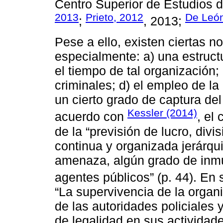
Centro Superior de Estudios 
2013
Prieto, 2012
De León
;
, 2013;
Pese a ello, existen ciertas n
especialmente: a) una estruct
el tiempo de tal organización; 
criminales; d) el empleo de la
un cierto grado de captura del
Kessler (2014)
acuerdo con
, el
de la “previsión de lucro, divi
continua y organizada jerárqu
amenaza, algún grado de inmu
agentes públicos” (p. 44). En 
“La supervivencia de la organ
de las autoridades policiales 
de legalidad en sus actividad