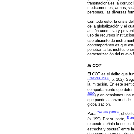
transnacionales la corrupci
medicamentos, armas, vida s
personas, las diversas form
Con todo esto, la crisis de
de la globalización y el cu
acción coercitiva y preven
uso de recursos institucio
uso eficiente de instrument
contemporáneo es que esta
penetran a las institucion
caracterización del nuevo 
El COT
El COT es el delito que fu
Castells, 2006
(
, p. 102). Seg
la imitación. En este sent
comportamiento que determ
2009
) y en ocasiones una e
que puede alcanzar el delit
globalización.
Castells (2006)
Para
, el deli
Enze
(p. 199). Por su parte,
respecto señala la necesida
estrecha y oscura" entre la 
el gobernante no es otra co