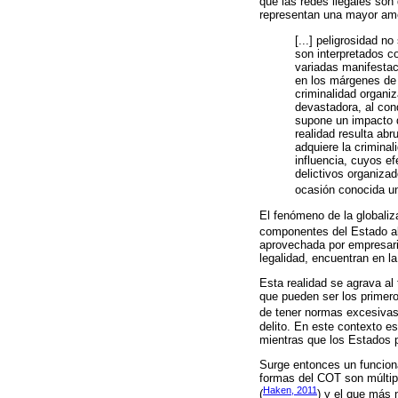
que las redes ilegales son
representan una mayor am
[...] peligrosidad n
son interpretados c
variadas manifestac
en los márgenes de 
criminalidad organi
devastadora, al cond
supone un impacto d
realidad resulta ab
adquiere la crimina
influencia, cuyos ef
delictivos organiza
ocasión conocida un
El fenómeno de la globaliz
componentes del Estado a
aprovechada por empresari
legalidad, encuentran en l
Esta realidad se agrava a
que pueden ser los primero
de tener normas excesivas
delito. En este contexto es
mientras que los Estados 
Surge entonces un funciona
formas del COT son múltipl
Haken, 2011
(
) y el que más 