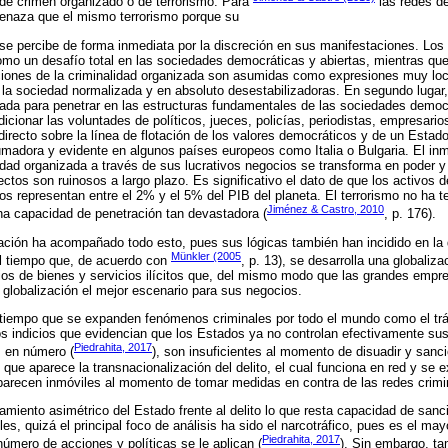
 de crimen organizado o de terrorismo. Para
las redes d
enaza que el mismo terrorismo porque su
o se percibe de forma inmediata por la discreción en sus manifestaciones. Los
omo un desafío total en las sociedades democráticas y abiertas, mientras que 
iones de la criminalidad organizada son asumidas como expresiones muy loc
la sociedad normalizada y en absoluto desestabilizadoras. En segundo lugar,
zada para penetrar en las estructuras fundamentales de las sociedades democr
icionar las voluntades de políticos, jueces, policías, periodistas, empresarios
irecto sobre la línea de flotación de los valores democráticos y de un Estad
rumadora y evidente en algunos países europeos como Italia o Bulgaria. El i
lidad organizada a través de sus lucrativos negocios se transforma en poder 
ectos son ruinosos a largo plazo. Es significativo el dato de que los activos 
dos representan entre el 2% y el 5% del PIB del planeta. El terrorismo no ha t
Jiménez & Castro, 2010
a capacidad de penetración tan devastadora (
, p. 176).
ación ha acompañado todo esto, pues sus lógicas también han incidido en la 
Münkler (2005
l tiempo que, de acuerdo con
, p. 13), se desarrolla una globaliz
os de bienes y servicios ilícitos que, del mismo modo que las grandes empre
a globalización el mejor escenario para sus negocios.
l tiempo que se expanden fenómenos criminales por todo el mundo como el trá
s indicios que evidencian que los Estados ya no controlan efectivamente sus t
Piedrahita, 2017
 en número (
), son insuficientes al momento de disuadir y sanc
 que aparece la transnacionalización del delito, el cual funciona en red y se
parecen inmóviles al momento de tomar medidas en contra de las redes crimi
miento asimétrico del Estado frente al delito lo que resta capacidad de sanci
es, quizá el principal foco de análisis ha sido el narcotráfico, pues es el ma
Piedrahita, 2017
número de acciones y políticas se le aplican (
). Sin embargo, ta