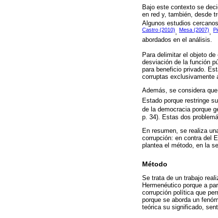
Bajo este contexto se deci
en red y, también, desde t
Algunos estudios cercanos
Castro (2010)
Mesa (2007)
Pi
,
,
abordados en el análisis.
Para delimitar el objeto d
desviación de la función pú
para beneficio privado. Est
corruptas exclusivamente 
Además, se considera que l
Estado porque restringe s
de la democracia porque ge
p. 34). Estas dos problemá
En resumen, se realiza una
corrupción: en contra del 
plantea el método, en la se
Método
Se trata de un trabajo rea
Hermenéutico porque a part
corrupción política que pe
porque se aborda un fenóme
teórica su significado, sen