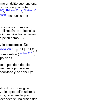
omo un delito que funciona
o, privado y secreto.
998)
Haken (2011)
Jiménez &
,
,
2016)
, los cuales son
n la entiende como la
utilización de influencias
o circunscribe las acciones
orrupción como COT.
y la democracia. Del
leta, 2017
, pp. 131 - 132); y
Bobbio, 2016
 democrático (
,
políticas".
dos tipos de redes de
más: en la primera se
recopilada y se concluye.
utico-fenomenológico.
va interpretación sobre la
al; y, fenomenológica
ablecer desde una dimensión