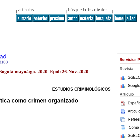
dad
Servicios 
3108
Revista
2 Bogotá mayo/ago. 2020 Epub 26-Nov-2020
SciELO
Google
ESTUDIOS CRIMINOLÓGICOS
Articulo
ítica como crimen organizado
Españo
Articu
Referen
Como c
SciELO