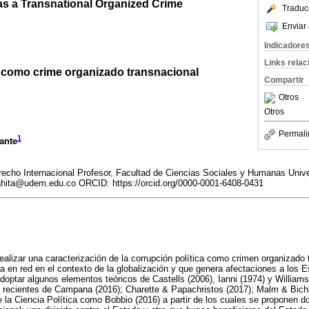
 as a Transnational Organized Crime
Traduc
Enviar 
Indicadore
Links rela
a como crime organizado transnacional
Compartir
Otros
Otros
Permali
1
ante
cho Internacional Profesor, Facultad de Ciencias Sociales y Humanas Unive
ahita@udem.edu.co ORCID: https://orcid.org/0000-0001-6408-0431
 realizar una caracterización de la corrupción política como crimen organizado 
a en red en el contexto de la globalización y que genera afectaciones a los 
doptar algunos elementos teóricos de Castells (2006), Ianni (1974) y Williams
recientes de Campana (2016); Charette & Papachristos (2017); Malm & Bichler
e la Ciencia Política como Bobbio (2016) a partir de los cuales se proponen d