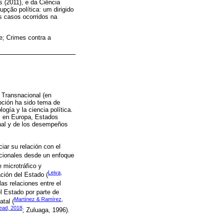
 (2011), e da Ciência
upção política: um dirigido
is casos ocorridos na
e; Crimes contra a
o Transnacional (en
upción ha sido tema de
logía y la ciencia política.
os en Europa, Estados
onal y de los desempeños
iar su relación con el
acionales desde un enfoque
e microtráfico y
Leiva,
ación del Estado (
 las relaciones entre el
el Estado por parte de
Martínez & Ramírez,
atal (
ead, 2018
; Zuluaga, 1996).