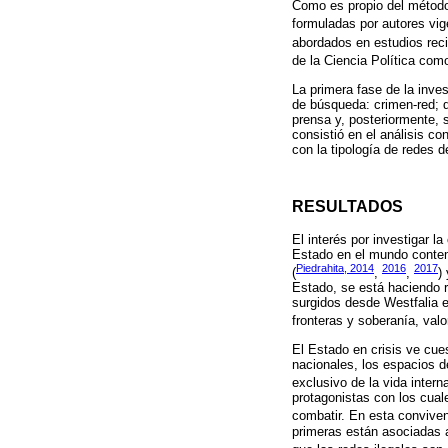
Como es propio del método u
formuladas por autores vi
abordados en estudios rec
de la Ciencia Política co
La primera fase de la inves
de búsqueda: crimen-red; d
prensa y, posteriormente, s
consistió en el análisis c
con la tipología de redes d
RESULTADOS
El interés por investigar l
Estado en el mundo contemp
Piedrahita, 2014
2016
2017
(
,
,
)
Estado, se está haciendo r
surgidos desde Westfalia e
fronteras y soberanía, val
El Estado en crisis ve cue
nacionales, los espacios d
exclusivo de la vida intern
protagonistas con los cual
combatir. En esta conviven
primeras están asociadas a