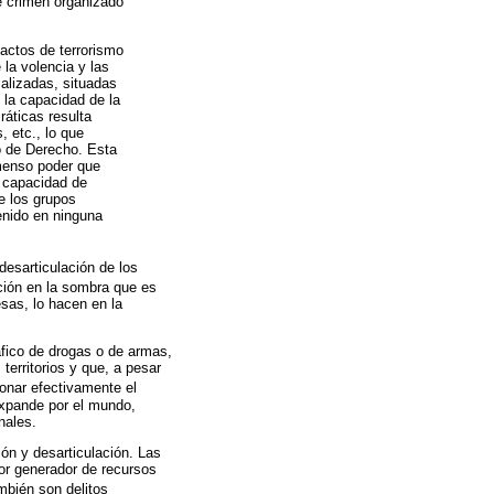
e crimen organizado
 actos de terrorismo
la volencia y las
alizadas, situadas
 la capacidad de la
áticas resulta
, etc., lo que
o de Derecho. Esta
nmenso poder que
y capacidad de
de los grupos
enido en ninguna
desarticulación de los
ación en la sombra que es
sas, lo hacen en la
fico de drogas o de armas,
erritorios y que, a pesar
ionar efectivamente el
 expande por el mundo,
nales.
ón y desarticulación. Las
yor generador de recursos
mbién son delitos