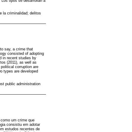
. Los tipos se desarrollan a
 la criminalidad; delitos
 to say, a crime that
logy consisted of adopting
d in recent studies by
os (2011), as well as
olitical corruption are
wo types are developed
nst public administration
r, como um crime que
gia consistiu em adotar
 em estudos recentes de