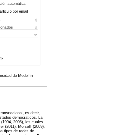
ción automática
articulo por email
s
cionados
nk
rsidad de Medellín
transnacional, es decir,
Estados democráticos. La
 (1994, 2003), los cuales
 (2011); Morselli (2009);
os tipos de redes de