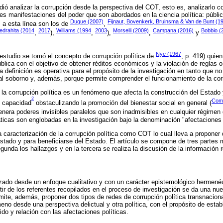
dió analizar la corrupción desde la perspectiva del COT, esto es, analizarlo c
res manifestaciones del poder que son abordados en la ciencia política: públic
Duque (2007)
Fijnaut, Bovenkerk, Bruinsma & Van de Bunt (1
 a esta línea son los de
,
edrahita (2014
2017
Williams (1994
2003
Morselli (2009)
Campana (2016)
Bobbio (
,
),
,
),
,
y
Nye (1967
e estudio se tomó el concepto de corrupción política de
, p. 419) quie
blica con el objetivo de obtener réditos económicos y la violación de reglas o 
a definición es operativa para el propósito de la investigación en tanto que n
al soborno y, además, porque permite comprender el funcionamiento de la c
a corrupción política es un fenómeno que afecta la construcción del Estado 
2
Comp
u capacidad
obstaculizando la promoción del bienestar social en general (
nera poderes invisibles paralelos que son inadmisibles en cualquier régimen
ticas son englobadas en la investigación bajo la denominación "afectaciones 
 caracterización de la corrupción política como COT lo cual lleva a proponer 
Estado y para beneficiarse del Estado. El artículo se compone de tres partes 
gunda los hallazgos y en la tercera se realiza la discusión de la información 
lizado desde un enfoque cualitativo y con un carácter epistemológico hermené
ir de los referentes recopilados en el proceso de investigación se da una nue
rmite, además, proponer dos tipos de redes de corrupción política transnacion
no desde una perspectiva delictual y otra política, con el propósito de est
tido y relación con las afectaciones políticas.