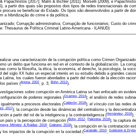
 Papachristos (2017); Malm & Bichler (2011); Morselli (2009); e Papachristos
, a partir dos quais são propostos dois tipos de redes transnacionais de corr
e procura se beneficiar do Estado. Os tipos são desenvolvidos a partir de do
 a hibridização do crime e da política.
anizado; Corrupção administrativa; Corrupção de funcionários; Custo do crim
te: Thesaurus de Política Criminal Latino-Americana - ILANUD)
 realizar una caracterización de la corrupción política como Crimen Organizad
omo un delito que funciona en red en el contexto de la globalización. La corr
as como la filosofía, la ética, la economía, el derecho, la psicología, la socio
ad del siglo XX hubo un especial interés en su estudio debido a grandes cas
 Latina, los cuales fueron abordados a partir del modelo de la elección raci
Arjona, 2002
Bohn, 2012
los países (
, p. 3;
).
nvestigaciones sobre corrupción en América Latina se han enfocado en evidenc
Ocampo, 2014
 configuración de poderes regionales (
); el análisis de redes subn
Calderón, 2018
igualmente a procesos electorales (
); el vínculo con las redes d
ez, 2017
); la corrupción desde las dinámicas del centralismo y la descentraliz
Hernández, 2018
ción a partir del rol de la inteligencia y la contrainteligencia (
);
Bohn, 2012
Palestina, 2018
n país y la percepción de corrupción (
;
); la captura d
maya, Méndez, & Ruidiaz, 2018
Galeano, 2018
;
); la corrupción en la contratación est
Caraballo, 2010
Goldstein & Drybr
 y los impactos de la corrupción en la sociedad (
;