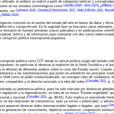
tilizado, el análisis se realizó a partir de categorías teóricas y conceptuale
Castells (2006)
Ianni (1974
Williams 
gentes en los estudios criminológicos como
,
) y
Campana, 2016
Charette & Papachristos, 2017
Malm & Bichler, 2011
Morsell
ientes -ver
;
;
;
Bobbio (2016)
mo
.
tigación consistió en el rastreo del estado del arte en bases de datos y libros
elito-red y corrupción-red. En la segunda fase se buscaron casos relevantes 
e revisaron en fuentes primarias (casos judiciales) y en publicaciones científ
onceptual, teórico y de información para contrastar con dos casos selecciona
e corrupción política transnacional propuesta.
a corrupción política como COT desde la ciencia política surgió del estudio so
oráneo, en particular al observar la implosión de la Unión Soviética y el au
 y la difusión de diferentes análisis sobre la crisis del Estado nación. Cuando 
eferencia a las transformaciones que ponen en entredicho los principios fun
n 1648 como un poder institucionalizado, un concepto claro de ciudadanía, el
Chevallier, 2011
ores compartidos y el derecho asociado a la idea del orden (
, p. 1
stionada su pertinencia política, pues ha sido marcado por dinámicas globale
e regulación y la regionalización; se trata de un nuevo "Estado englobado" qu
Chevallier, 2011
acional y nacional (
, pp. 80-81). Esto implica un reacomodo frent
es se dan relaciones de coexistencia, sean ya socios o potenciales, y adver
Chev
cia aparecen diversas redes transnacionales legales e ilegales, que para
 la generación de conocimiento, objetivos económicos, cooperación institucio
Jiménez & Castro (2010)