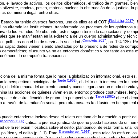
ón, el lavado de activos, los delitos cibernéticos, el tráfico de migrantes, bien
ilvestre, madera, pesca, material nuclear, la obstrucción de la justicia, la pir
as de minería ilegal, entre otras.
Piedrahita, 2017
l Estado ha tenido diversos factores, uno de ellos es el COT (
),
al ha alterado las instituciones, transformado los procesos de los gobiernos y 
tiva de los Estados. No obstante, estos siguen teniendo capacidades y compe
nales que se manifiestan en la existencia de un cuerpo administrativo y técni
Completa, 2017
os políticos con el fin de servir a la sociedad (
, pp. 124-125). P
s capacidades vienen siendo afectadas por la presencia de redes de corrupc
es democráticas; el asunto ya no es entonces doméstico y por tanto en este es
fenómeno: la corrupción transnacional.
nciona de la misma forma que lo hace la globalización informacional, esto es, 
Tardé (1962)
ún la perspectiva sociológica de
, el delito está inmerso en la soci
ido, el delito emana del ambiente social y puede llegar a ser un modo de vida 
ina las acciones de quienes viven en su entorno; produce costumbres, lengu
Tardé (1962)
specie de estratificación de grupo. La perspectiva de
abre el debat
o a través de la imitación social, pero otra cosa es la difusión en tiempo real 
to puede entenderse incluso desde el relato cristiano de la creación a partir de
nsberger (1966)
critica la premisa jurídica de que no pueda hablarse de crimen 
d de la reflexión filosófica sobre el delito, planteando, de esta forma, una "
Enzensberger (1966)
política y el delito (p. 1 1). Para
, esta relación está en los
sa que un superviviente: "ejerce el poder quien puede dar muerte a los súbdit