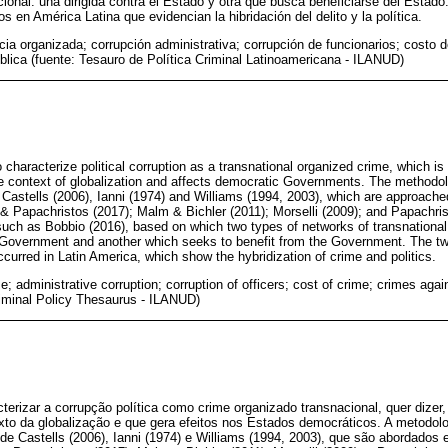
cional: una dirigida contra el Estado y otra que busca beneficiarse del Estado
os en América Latina que evidencian la hibridación del delito y la política.
ia organizada; corrupción administrativa; corrupción de funcionarios; costo de
ública (fuente: Tesauro de Política Criminal Latinoamericana - ILANUD)
to characterize political corruption as a transnational organized crime, which is
he context of globalization and affects democratic Governments. The methodo
 Castells (2006), Ianni (1974) and Williams (1994, 2003), which are approache
 Papachristos (2017); Malm & Bichler (2011); Morselli (2009); and Papachrist
such as Bobbio (2016), based on which two types of networks of transnational p
 Government and another which seeks to benefit from the Government. The t
curred in Latin America, which show the hybridization of crime and politics.
; administrative corruption; corruption of officers; cost of crime; crimes agai
riminal Policy Thesaurus - ILANUD)
acterizar a corrupção política como crime organizado transnacional, quer dize
xto da globalização e que gera efeitos nos Estados democráticos. A metodolo
de Castells (2006), Ianni (1974) e Williams (1994, 2003), que são abordados