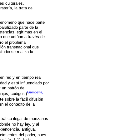
es culturales,
atería, la trata de
 fenómeno que hace parte
paralizado parte de la
tencias legítimas en el
co que actúan a través del
ero el problema
ión transnacional que
tudio se realiza la
en red y en tiempo real
edad y está influenciado por
y un patrón de
Gambetta,
ajes, códigos (
e sobre la fácil difusión
en el contexto de la
l tráfico ilegal de manzanas
donde no hay ley, y al
dependencia, antigua,
 cimientos del poder, pues
os" (p. 1 1). Esta