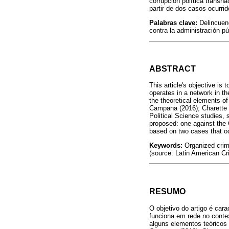
corrupción política transna
partir de dos casos ocurrid
Palabras clave:
Delincuenc
contra la administración p
ABSTRACT
This article's objective is 
operates in a network in t
the theoretical elements of
Campana (2016); Charette &
Political Science studies, 
proposed: one against the
based on two cases that oc
Keywords:
Organized crime
(source: Latin American C
RESUMO
O objetivo do artigo é car
funciona em rede no conte
alguns elementos teóricos 