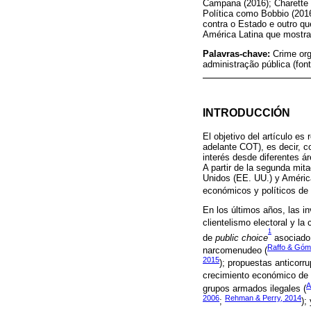
Campana (2016); Charette &
Política como Bobbio (2016)
contra o Estado e outro qu
América Latina que mostram
Palavras-chave:
Crime org
administração pública (fon
INTRODUCCIÓN
El objetivo del artículo es
adelante COT), es decir, c
interés desde diferentes áre
A partir de la segunda mit
Unidos (EE. UU.) y América
económicos y políticos de 
En los últimos años, las i
clientelismo electoral y la
1
de
public choice
asociado 
Raffo & Góm
narcomenudeo (
2015
); propuestas anticorrup
crecimiento económico de u
A
grupos armados ilegales (
2006
Rehman & Perry, 2014
;
);