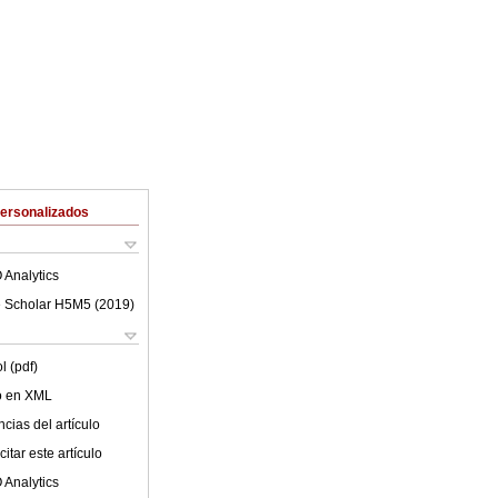
Personalizados
 Analytics
 Scholar H5M5 (
2019
)
l (pdf)
lo en XML
cias del artículo
itar este artículo
 Analytics