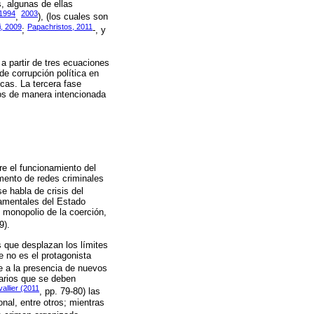
s, algunas de ellas
(1994
2003
,
), (los cuales son
i, 2009
Papachristos, 2011
;
-, y
 a partir de tres ecuaciones
de corrupción política en
icas. La tercera fase
dos de manera intencionada
bre el funcionamiento del
mento de redes criminales
se habla de crisis del
damentales del Estado
 monopolio de la coerción,
9).
s que desplazan los límites
e no es el protagonista
e a la presencia de nuevos
sarios que se deben
allier (2011
, pp. 79-80) las
nal, entre otros; mientras