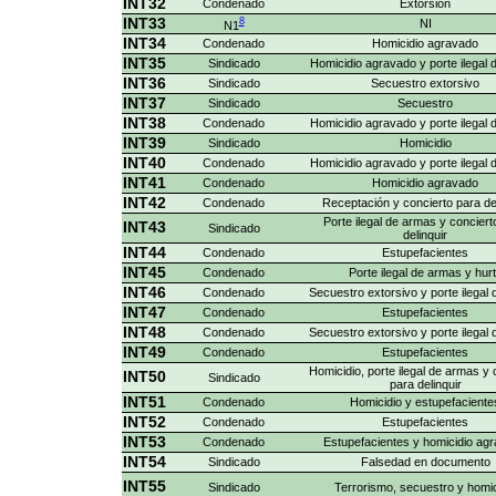
INT32
Condenado
Extorsión
INT33
8
NI
N1
INT34
Condenado
Homicidio agravado
INT35
Sindicado
Homicidio agravado y porte ilegal
INT36
Sindicado
Secuestro extorsivo
INT37
Sindicado
Secuestro
INT38
Condenado
Homicidio agravado y porte ilegal
INT39
Sindicado
Homicidio
INT40
Condenado
Homicidio agravado y porte ilegal
INT41
Condenado
Homicidio agravado
INT42
Condenado
Receptación y concierto para del
Porte ilegal de armas y conciert
INT43
Sindicado
delinquir
INT44
Condenado
Estupefacientes
INT45
Condenado
Porte ilegal de armas y hur
INT46
Condenado
Secuestro extorsivo y porte ilegal
INT47
Condenado
Estupefacientes
INT48
Condenado
Secuestro extorsivo y porte ilegal
INT49
Condenado
Estupefacientes
Homicidio, porte ilegal de armas y 
INT50
Sindicado
para delinquir
INT51
Condenado
Homicidio y estupefaciente
INT52
Condenado
Estupefacientes
INT53
Condenado
Estupefacientes y homicidio ag
INT54
Sindicado
Falsedad en documento
INT55
Sindicado
Terrorismo, secuestro y homic