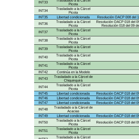
Trasladado a la Cárcel
INT33
Picota
Trasladado a la Cárcel
INT34
Picota
INT35
Libertad condicionada
Resolución OACP 008 del 
Trasladado a la Cárcel
Resolución OACP 018 del 0
INT36
Picota
Resolución 018 del 09 d
Trasladado a la Cárcel
INT37
Picota
Trasladado a la Cárcel
INT38
Picota
Trasladado a la Cárcel
INT39
Picota
Trasladado a la Cárcel
INT40
Picota
Trasladado a la Cárcel
INT41
Picota
INT42
Continúa en la Modelo
Trasladado a la Cárcel de
INT43
Chiquinquirá
Trasladado a la Cárcel
INT44
Picota
INT45
Libertad condicionada
Resolución OACP 018 del 0
INT46
Libertad condicionada
Resolución OACP 018 del 0
INT47
Libertad condicionada
Resolución OACP 018 del 0
Trasladado a la Cárcel de
INT48
Acacias
INT49
Libertad condicionada
Resolución OACP 018 del 0
Trasladado a la Cárcel
INT50
Resolución OACP 018 del 0
Picota
Trasladado a la Cárcel
INT51
Picota
Trasladado a la Cárcel
INT52