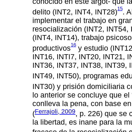
conocido en este argot- que l
15
delito (INT2, INT4, INT28)
. 
implementar el trabajo en gra
resocialización (INT2, INT54,
(INT4, INT14), trabajo psicos
16
productivos
y estudio (INT12,
INT16, INTI7, INT20, INT21, 
INT36, INT37, INT38, INT39, 
INT49, INT50), programas edu
INT30) y prisión domiciliaria 
lo anterior se concluye que e
conlleva la pena, con base en
Ferrajoli, 2009
(
, p. 226) que se 
la libertad, es inane para la 