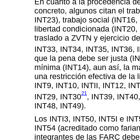
En cuanto a la procedencia de
concreto, algunos citan el tra
INT23), trabajo social (INT16
libertad condicionada (INT20,
traslado a ZVTN y ejercicio d
INT33, INT34, INT35, INT36, 
que la pena debe ser justa (I
mínima (INT14), aun así, la 
una restricción efectiva de la 
INT9, INT10, INTII, INT12, IN
21
INT29, INT30
, INT39, INT40
INT48, INT49).
Los INTI3, INT50, INT5I e INT
INT54 (acreditado como farian
integrantes de las FARC deber