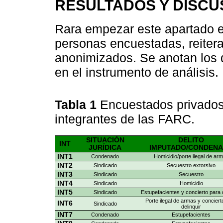
RESULTADOS Y DISCU
Rara empezar este apartado es
personas encuestadas, reiter
anonimizados. Se anotan los 
en el instrumento de análisis.
Tabla 1
Encuestados privados 
integrantes de las FARC.
SITUACIÓN
DELITO
INT
JURÍDICA
IMPUTADO/CONDEN
INT1
Condenado
Homicidio/porte ilegal de ar
INT2
Sindicado
Secuestro extorsivo
INT3
Sindicado
Secuestro
INT4
Sindicado
Homicidio
INT5
Sindicado
Estupefacientes y concierto para d
Porte ilegal de armas y conciert
INT6
Sindicado
delinquir
INT7
Condenado
Estupefacientes