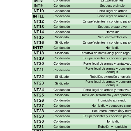
INT8
Condenado
Estupefacientes
INT9
Condenado
Secuestro simple
INT10
Condenado
Porte ilegal de armas
INT11
Condenado
Porte ilegal de armas
INT12
Condenado
Estupefacientes y concierto para d
INT13
Condenado
Secuestro extorsivo
INT14
Condenado
Homicidio
INT15
Sindicado
Secuestro extorsivo
INT16
Sindicado
Estupefacientes y concierto para d
INTI7
Condenado
Homicidio
INT18
Sindicado
Tentativa de homicidio y porte ilega
INT19
Condenado
Estupefacientes y concierto para d
INT20
Condenado
Porte ilegal de armas y tentativa 
Porte ilegal de armas y conciert
INT21
Condenado
delinquir
INT22
Sindicado
Rebelión, extorsión y terrori
Porte ilegal de armas y conciert
INT23
Sindicado
delinquir
INT24
Condenado
Porte ilegal de armas y tentativa 
INT25
Sindicado
Homicidio, terrorismo y desaparici
INT26
Condenado
Homicidio agravado
INT27
Condenado
Homicidio y secuestro simp
INT28
Condenado
Secuestro, extorsión y hur
INT29
Condenado
Estupefacientes y concierto para d
INT30
Condenado
Homicidio
INT31
Condenado
Rebelión y homicidio