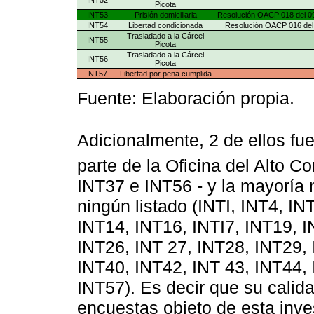
Picota
INT53
Prisión domiciliaria
Resolución OACP 018 del 0
INT54
Libertad condicionada
Resolución OACP 016 del 7
Trasladado a la Cárcel
INT55
Picota
Trasladado a la Cárcel
INT56
Picota
NT57
Libertad por pena cumplida
Fuente: Elaboración propia.
Adicionalmente, 2 de ellos fue
parte de la Oficina del Alto 
INT37 e INT56 - y la mayoría 
ningún listado (INTI, INT4, IN
INT14, INT16, INTI7, INT19, I
INT26, INT 27, INT28, INT29,
INT40, INT42, INT 43, INT44, 
INT57). Es decir que su calid
encuestas objeto de esta inves