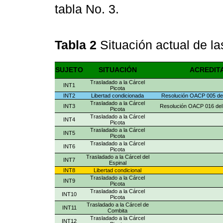
tabla No. 3.
Tabla 2
Situación actual de l
SUJETO
SITUACIÓN
ACREDIT
Trasladado a la Cárcel
INT1
Picota
INT2
Libertad condicionada
Resolución OACP 005 de
Trasladado a la Cárcel
INT3
Resolución OACP 016 del 7
Picota
Trasladado a la Cárcel
INT4
Picota
Trasladado a la Cárcel
INT5
Picota
Trasladado a la Cárcel
INT6
Picota
Trasladado a la Cárcel del
INT7
Espinal
INT8
Libertad condicional
Trasladado a la Cárcel
INT9
Picota
Trasladado a la Cárcel
INT10
Picota
Trasladado a la Cárcel de
INT11
Combita
Trasladado a la Cárcel
INT12