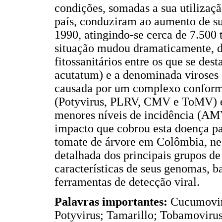
condições, somadas a sua utilização
país, conduziram ao aumento de su
1990, atingindo-se cerca de 7.500 
situação mudou dramaticamente, d
fitossanitários entre os que se de
acutatum) e a denominada viroses 
causada por um complexo conforma
(Potyvirus, PLRV, CMV e ToMV) e
menores níveis de incidência (A
impacto que cobrou esta doença pa
tomate de árvore em Colômbia, nes
detalhada dos principais grupos de
características de seus genomas, 
ferramentas de detecção viral.
Palavras importantes:
Cucumoviru
Potyvirus; Tamarillo; Tobamovirus