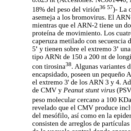
36
57
18% del peso del virión
)- La 
asemeja a los bromovirus. El ARN-1
mientras que el ARN-2 tiene un d
proteína de movimiento. Los cuatr
caperuza metilado con secuencia d
5
'
y tienen sobre el extremo 3
'
una
tipo ARNt de 150 a 200 nt de long
38
con tirosina
. Algunas variante
encapsidado, poseen un pequeño 
el extremo 3' de los ARN 3 y 4. A
de CMV y
Peanut stunt virus
(PSV
peso molecular cercano a 100 KD
revelado que el CMV produce incl
del mesófilo, así como en la epide
consisten de arreglos de partícula