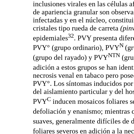
inclusiones virales en las células 
de apariencia granular son observa
infectadas y en el núcleo, constitu
cristales tipo rueda de carreta
(pin
32
epidemiales
. PVY presenta dife
N
PVY° (grupo ordinario), PVY
(gr
NTN
(grupo del rayado) y PVY
(gru
adición a estos grupos se han iden
necrosis venal en tabaco pero pose
PVY°. Los síntomas inducidos por 
del aislamiento particular y del 
C
PVY
inducen mosaicos foliares se
defoliación y enanismo; mientras
suaves, generalmente difíciles de 
foliares severos en adición a la ne