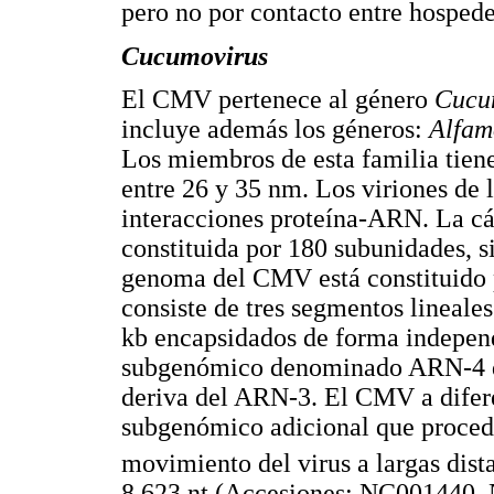
pero no por contacto entre hospede
Cucumovirus
El CMV pertenece al género
Cucu
incluye además los géneros:
Alfam
Los miembros de esta familia tien
entre 26 y 35 nm. Los viriones de 
interacciones proteína-ARN. La cá
constituida por 180 subunidades, s
genoma del CMV está constituido 
consiste de tres segmentos lineal
kb encapsidados de forma indepe
subgenómico denominado ARN-4 que
deriva del ARN-3. El CMV a difer
subgenómico adicional que proced
movimiento del virus a largas dist
8.623 nt (Accesiones: NC001440,