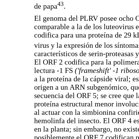
43
de papa
.
El genoma del PLRV posee ocho O
comparable a la de los luteovirus
codifica para una proteína de 29 k
virus y la expresión de los síntoma
característicos de serin-proteasas 
El ORF 2 codifica para la polimer
lectura -1 FS
('frameshift' -1 ribo
a la proteína de la cápside viral;
origen a un ARN subgenómico, que 
secuencia del ORF 5; se cree que l
proteína estructural menor involucr
al actuar con la simbionina confirie
hemolinfa del insecto. El ORF 4 e
en la planta; sin embargo, no exis
posiblemente el ORF 7 codifican p