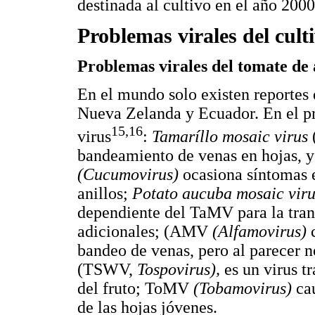
destinada al cultivo en el año 200
Problemas virales del cult
Problemas virales del tomate de
En el mundo solo existen reportes 
Nueva Zelanda y Ecuador. En el pri
15,16
virus
:
Tamar
í
llo mosaic virus
bandeamiento de venas en hojas, 
(Cucumovirus)
ocasiona síntomas 
anillos;
Potato aucuba mosaic vir
dependiente del TaMV para la tran
adicionales; (AMV
(Alfamovirus)
bandeo de venas, pero al parecer no
(TSWV,
Tospovirus),
es un virus t
del fruto; ToMV
(Tobamovirus)
ca
de las hojas jóvenes.