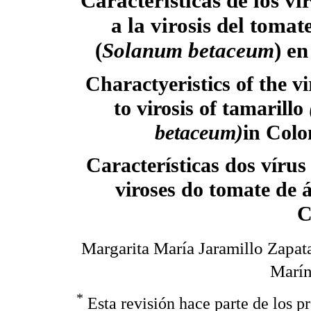
Características de los vi
a la virosis del tomat
(
Solanum betaceum
) e
Charactyeristics of the vi
to virosis of tamarillo
betaceum)
in Col
Características dos vírus
viroses do tomate de 
C
Margarita María Jaramillo Zapat
Marí
*
Esta revisión hace parte de los