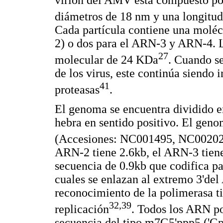
diámetros de 18 nm y una longitud
Cada partícula contiene una molé
2) o dos para el ARN-3 y ARN-4. L
27
molecular de 24 KDa
. Cuando se
de los virus, este continúa siendo 
41
proteasas
.
El genoma se encuentra dividido 
hebra en sentido positivo. El gen
(Accesiones: NC001495, NC0020
ARN-2 tiene 2.6kb, el ARN-3 tiene
secuencia de 0.9kb que codifica par
cuales se enlazan al extremo 3'de
reconocimiento de la polimerasa ti
32,39
replicación
. Todos los ARN p
secuencia del tipo m7G5'ppp5 ('Gp)