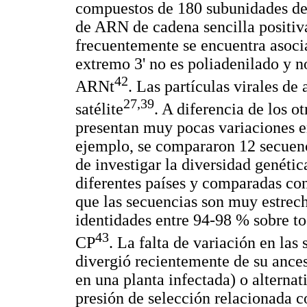
compuestos de 180 subunidades de
de ARN de cadena sencilla positi
frecuentemente se encuentra asoci
extremo 3' no es poliadenilado y n
42
ARNt
. Las partículas virales d
27,39
satélite
. A diferencia de los o
presentan muy pocas variaciones e
ejemplo, se compararon 12 secuenc
de investigar la diversidad genéti
diferentes países y comparadas co
que las secuencias son muy estrec
identidades entre 94-98 % sobre t
43
CP
. La falta de variación en la
divergió recientemente de su ances
en una planta infectada) o alternat
presión de selección relacionada co