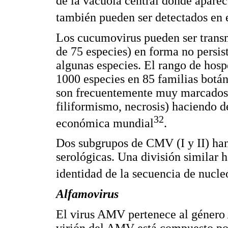
de la vacuola central donde aparec
también pueden ser detectados en 
Los cucumovirus pueden ser trans
de 75 especies) en forma no persis
algunas especies. El rango de ho
1000 especies en 85 familias botán
son frecuentemente muy marcados (
filiformismo, necrosis) haciendo d
32
económica mundial
.
Dos subgrupos de CMV (I y II) han
serológicas. Una división similar h
identidad de la secuencia de nucl
Alfamovirus
El virus AMV pertenece al género
virión del AMV está compuesto por