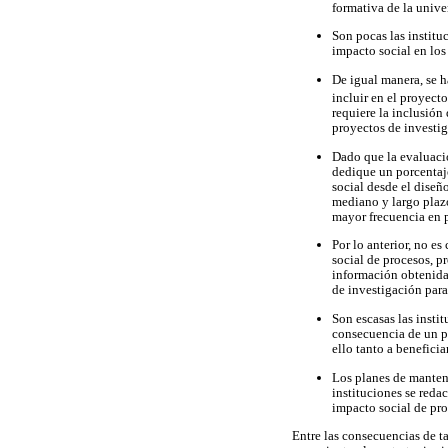
formativa de la univer
Son pocas las institu
impacto social en los
De igual manera, se h
incluir en el proyect
requiere la inclusión
proyectos de investig
Dado que la evaluaci
dedique un porcentaje
social desde el diseñ
mediano y largo plazo
mayor frecuencia en p
Por lo anterior, no e
social de procesos, p
información obtenida 
de investigación para
Son escasas las insti
consecuencia de un p
ello tanto a beneficia
Los planes de manteni
instituciones se reda
impacto social de pro
Entre las consecuencias de ta