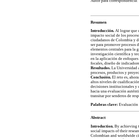
Autor para correspondencia:
Resumen
Introducción.
Al lograr que 
impacto social de los proceso
ciudadanos de Colombia y del
ser para promover procesos d
elementos centrales para la 
investigación científica y t
en la aplicación de enfoques 
focales, diseño de indicadore
Resultados.
La Universidad a
procesos, productos y proyec
Conclusión.
El reto es, ahor
altos niveles de cualificació
decisiones institucionales y 
hacia una evaluación auténti
transitar por senderos de re
Palabras clave:
Evaluación 
Abstract
Introduction.
By achieving th
social impacts of their resea
Colombian and worldwide citi