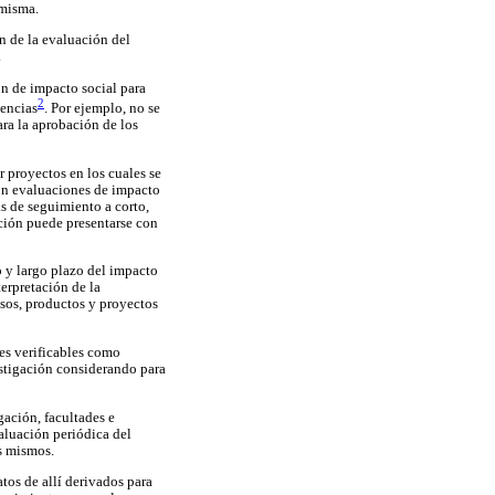
 misma.
ón de la evaluación del
.
ón de impacto social para
2
iencias
. Por ejemplo, no se
ara la aprobación de los
proyectos en los cuales se
ión evaluaciones de impacto
s de seguimiento a corto,
ación puede presentarse con
o y largo plazo del impacto
erpretación de la
sos, productos y proyectos
nes verificables como
stigación considerando para
ación, facultades e
valuación periódica del
os mismos.
atos de allí derivados para