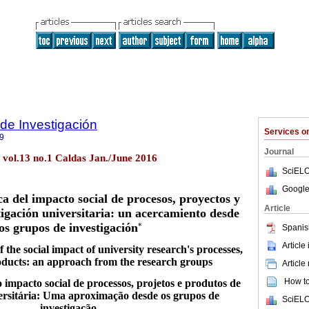
 de Investigación
Services 
9
Journal
g. vol.13 no.1 Caldas Jan./June 2016
SciELO
Google
a del impacto social de procesos, proyectos y
Article
tigación universitaria: un acercamiento desde
los grupos de investigación
*
Spanis
Article
 the social impact of university research's processes,
oducts: an approach from the research groups
Article
How to 
 impacto social de processos, projetos e produtos de
versitária: Uma aproximação desde os grupos de
SciELO
investigação