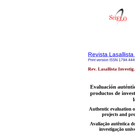
Revista Lasallista
Print version
ISSN
1794-444
Rev. Lasallista Investi
Evaluación auténtic
productos de inves
Authentic evaluation of
projects and pr
Avaliação autêntica do
investigação uni