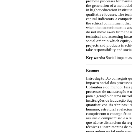
promote processes for mainta
the generation of a methodol
in higher education instituti
qualitative focuses. The tec
capital indicators, a compar
the ethical commitment that i
when that commitment is ass
do not move away from the uni
technical and assessing inst
social order in which equity 
projects and products is ach
take responsibility and soci
Key words:
Social impact as
Resumo
Introdução.
Ao conseguir que
impacto social dos processos,
Colômbia e do mundo. Tais pr
processos de manutenção e me
para a geração de uma metodo
instituições de Educação Sup
quantitativos. As técnicas ut
humano, estrutural e relacion
cumprir com o encargo ético 
assume o compromisso e a re
que não se distanciem da res
técnicas e instrumentos de a
nova ordem social onde a equ