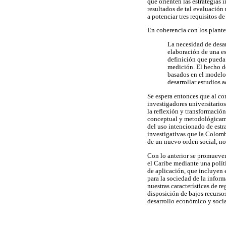
que orienten las estrategias 
resultados de tal evaluación 
a potenciar tres requisitos 
En coherencia con los plante
La necesidad de desarr
elaboración de una es
definición que pueda 
medición. El hecho de
basados en el modelo 
desarrollar estudios 
Se espera entonces que al co
investigadores universitarios
la reflexión y transformación
conceptual y metodológicamen
del uso intencionado de estr
investigativas que la Colomb
de un nuevo orden social, no 
Con lo anterior se promueve
el Caribe mediante una políti
de aplicación, que incluyen el
para la sociedad de la inform
nuestras características de r
disposición de bajos recursos
desarrollo económico y socia