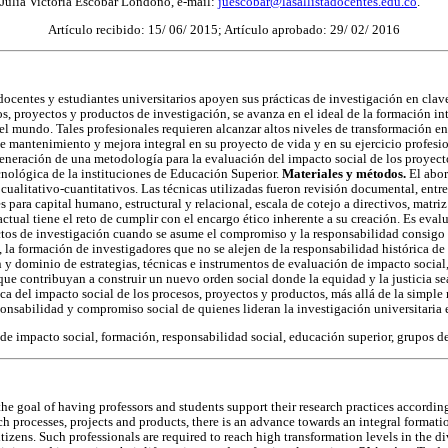
 Julia Victoria Escobar Londoño, e-mail:
juescobar@lasallistadocentes.edu.co
.
Artículo recibido: 15/ 06/ 2015; Artículo aprobado: 29/ 02/ 2016
docentes y estudiantes universitarios apoyen sus prácticas de investigación en cla
s, proyectos y productos de investigación, se avanza en el ideal de la formación int
 mundo. Tales profesionales requieren alcanzar altos niveles de transformación en
e mantenimiento y mejora integral en su proyecto de vida y en su ejercicio profesi
generación de una metodología para la evaluación del impacto social de los proyect
ecnológica de la instituciones de Educación Superior.
Materiales y métodos.
El abor
cualitativo-cuantitativos. Las técnicas utilizadas fueron revisión documental, entre
s para capital humano, estructural y relacional, escala de cotejo a directivos, matri
ctual tiene el reto de cumplir con el encargo ético inherente a su creación. Es evalu
tos de investigación cuando se asume el compromiso y la responsabilidad consigo m
a, la formación de investigadores que no se alejen de la responsabilidad histórica de
n y dominio de estrategias, técnicas e instrumentos de evaluación de impacto social
que contribuyan a construir un nuevo orden social donde la equidad y la justicia se
ca del impacto social de los procesos, proyectos y productos, más allá de la simpl
sponsabilidad y compromiso social de quienes lideran la investigación universitaria
de impacto social, formación, responsabilidad social, educación superior, grupos d
e goal of having professors and students support their research practices according
rch processes, projects and products, there is an advance towards an integral formatio
zens. Such professionals are required to reach high transformation levels in the di