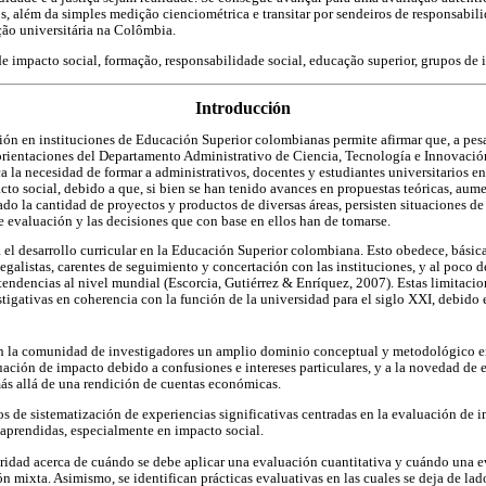
os, além da simples medição cienciométrica e transitar por sendeiros de responsabi
ção universitária na Colômbia.
e impacto social, formação, responsabilidade social, educação superior, grupos de 
Introducción
ión en instituciones de Educación Superior colombianas permite afirmar que, a pesa
 orientaciones del Departamento Administrativo de Ciencia, Tecnología e Innovaci
ca la necesidad de formar a administrativos, docentes y estudiantes universitarios 
to social, debido a que, si bien se han tenido avances en propuestas teóricas, aum
ado la cantidad de proyectos y productos de diversas áreas, persisten situaciones d
 evaluación y las decisiones que con base en ellos han de tomarse.
a el desarrollo curricular en la Educación Superior colombiana. Esto obedece, bási
galistas, carentes de seguimiento y concertación con las instituciones, y al poco d
 tendencias al nivel mundial (Escorcia, Gutiérrez & Enríquez, 2007). Estas limitacio
stigativas en coherencia con la función de la universidad para el siglo XXI, debido e
n la comunidad de investigadores un amplio dominio conceptual y metodológico en 
ación de impacto debido a confusiones e intereses particulares, y a la novedad de e
ás allá de una rendición de cuentas económicas.
s de sistematización de experiencias significativas centradas en la evaluación de
s aprendidas, especialmente en impacto social.
aridad acerca de cuándo se debe aplicar una evaluación cuantitativa y cuándo una e
 mixta. Asimismo, se identifican prácticas evaluativas en las cuales se deja de lad