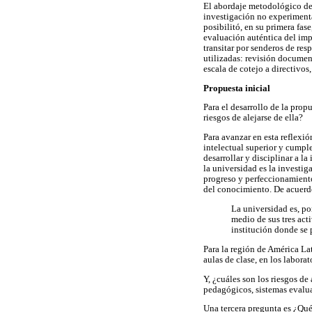
El abordaje metodológico del
investigación no experimenta
posibilitó, en su primera fas
evaluación auténtica del imp
transitar por senderos de re
utilizadas: revisión document
escala de cotejo a directivos
Propuesta inicial
Para el desarrollo de la prop
riesgos de alejarse de ella?
Para avanzar en esta reflexi
intelectual superior y cumple
desarrollar y disciplinar a l
la universidad es la investi
progreso y perfeccionamiento
del conocimiento. De acuerd
La universidad es, po
medio de sus tres act
institución donde se 
Para la región de América La
aulas de clase, en los labora
Y, ¿cuáles son los riesgos de
pedagógicos, sistemas evalua
Una tercera pregunta es ¿Qué