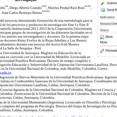
Automat
**
**
*
**
**
doño
, Diego Alberto Castaño
, Marilza Piedad Ruiz Ruiz
,
Send th
**
**
*
Juan Carlos Restrepo Botero
Indicators
te del proyecto denominado Generación de una metodología para la
Related lin
l de los proyectos y productos de investigación Fase I y Fase II
esarrollo Institucional 2011-2015 de la Corporación Universitaria
Share
articipan grupos de investigación de las diferentes facultades en el
l los autores son investigadores y docentes. En la primera etapa
More
 las docentes Kristy Evelyn de la Rojas Arbeláez y Luz Beatriz
More
pañamiento durante este proceso del doctor Iván Montes
d La Salle de Arequipa - Perú.
Permali
a Universidad de Antioquia. Magíster en Educación de la
riana en convenio con la Universidad de Medellín. Licenciada en
Universidad Pontifica Bolivariana. Docente de tiempo completo y
tigación Educación y Subjetividad de la Corporación Universitaria Lasallista. Doce
s en la Universidad Nacional de Colombia, sede Medellín, Colombia. Correo:
s.edu.co
.
Ingeniería de Nuevos Materiales de la Universidad Pontificia Bolivariana. Ingenie
ialista en Combustibles Gaseosos de la Universidad de Antioquia. Coordinador de
orporación Universitaria Lasallista, Caldas, Antioquia, Colombia.
Ciencias Agrarias de la Universidad Nacional de Colombia. Magíster en Ciencia y
Colombia. Zootecnista de la Universidad Nacional de Colombia. Docente de la Corp
ootecnia, Caldas, Antioquia, Colombia.
s de la Universidad Maimónides (Argentina). Licenciado en Filosofía y Psicólogo 
 completo del programa de Psicología. Director del Grupo de Investigación en Psi
sallista, Caldas, Antioquia, Colombia.