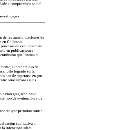
lidade e compromisso social
investigação.
r de las transformaciones de
ón en Colombia -
en procesos de evaluación de
ento en publicaciones
e confusión que limitan o
camente, al predominio de
esarrollo logrado en la
nes han de superarse en pro
ntre otras razones a las
estrategias, técnicas e
ste tipo de evaluación y de
 impacto que permitan tomar
valuación cualitativa o
o la intencionalidad