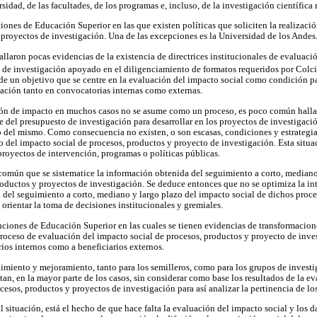
sidad, de las facultades, de los programas e, incluso, de la investigación científica
ciones de Educación Superior en las que existen políticas que soliciten la realizaci
 proyectos de investigación. Una de las excepciones es la Universidad de los Andes
allaron pocas evidencias de la existencia de directrices institucionales de evaluaci
o de investigación apoyado en el diligenciamiento de formatos requeridos por Colc
 de un objetivo que se centre en la evaluación del impacto social como condición p
ación tanto en convocatorias internas como externas.
ón de impacto en muchos casos no se asume como un proceso, es poco común hallar 
 del presupuesto de investigación para desarrollar en los proyectos de investigac
o del mismo. Como consecuencia no existen, o son escasas, condiciones y estrategia
 del impacto social de procesos, productos y proyecto de investigación. Esta situ
royectos de intervención, programas o políticas públicas.
s común que se sistematice la información obtenida del seguimiento a corto, median
roductos y proyectos de investigación. Se deduce entonces que no se optimiza la int
del seguimiento a corto, mediano y largo plazo del impacto social de dichos proce
 orientar la toma de decisiones institucionales y gremiales.
tuciones de Educación Superior en las cuales se tienen evidencias de transformacio
roceso de evaluación del impacto social de procesos, productos y proyecto de inve
rios internos como a beneficiarios externos.
miento y mejoramiento, tanto para los semilleros, como para los grupos de investig
ctan, en la mayor parte de los casos, sin considerar como base los resultados de la e
cesos, productos y proyectos de investigación para así analizar la pertinencia de l
l situación, está el hecho de que hace falta la evaluación del impacto social y los d