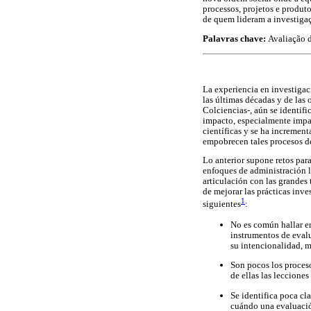
processos, projetos e produt
de quem lideram a investiga
Palavras chave:
Avaliação d
La experiencia en investigac
las últimas décadas y de las
Colciencias-, aún se identifi
impacto, especialmente impac
científicas y se ha increment
empobrecen tales procesos de
Lo anterior supone retos par
enfoques de administración le
articulación con las grandes
de mejorar las prácticas inve
1
siguientes
:
No es común hallar e
instrumentos de evalu
su intencionalidad, m
Son pocos los proceso
de ellas las leccione
Se identifica poca cl
cuándo una evaluación