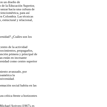
con un diseño de
o de la Educación Superior,
avanzar hacia una cultura de
ienciométrica, para así
 en Colombia. Las técnicas
 estructural y relacional,
iversidad? ¿Cuáles son los
entro de la actividad
onocimientos, propagarlos,
función primera y principal de
as están en incesante
versidad como centro superior
imiento avanzado, por
noamérica la
universidad.
ormación social habita en las
ra crítica frente a horizontes
 Michael Scriven (1967), es