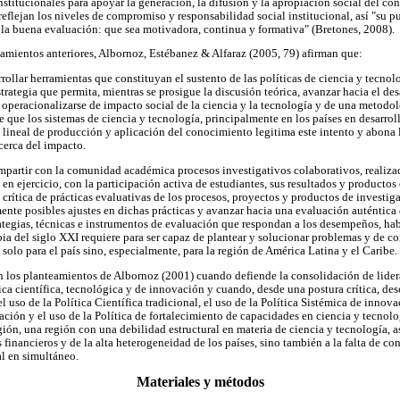
institucionales para apoyar la generación, la difusión y la apropiación social del co
reflejan los niveles de compromiso y responsabilidad social institucional, así "su pu
de la buena evaluación: que sea motivadora, continua y formativa" (Bretones, 2008).
amientos anteriores, Albornoz, Estébanez & Alfaraz (2005, 79) afirman que:
ollar herramientas que constituyan el sustento de las políticas de ciencia y tecnolog
trategia que permita, mientras se prosigue la discusión teórica, avanzar hacia el des
operacionalizarse de impacto social de la ciencia y la tecnología y de una metodol
 que los sistemas de ciencia y tecnología, principalmente en los países en desarroll
lineal de producción y aplicación del conocimiento legitima este intento y abona 
acerca del impacto.
mpartir con la comunidad académica procesos investigativos colaborativos, realiza
 en ejercicio, con la participación activa de estudiantes, sus resultados y producto
 crítica de prácticas evaluativas de los procesos, proyectos y productos de investiga
te posibles ajustes en dichas prácticas y avanzar hacia una evaluación auténtica 
ategias, técnicas e instrumentos de evaluación que respondan a los desempeños, ha
ia del siglo XXI requiere para ser capaz de plantear y solucionar problemas y de co
solo para el país sino, especialmente, para la región de América Latina y el Caribe.
n los planteamientos de Albornoz (2001) cuando defiende la consolidación de lide
ca científica, tecnológica y de innovación y cuando, desde una postura crítica, desc
 uso de la Política Científica tradicional, el uso de la Política Sistémica de innovac
ación y el uso de la Política de fortalecimiento de capacidades en ciencia y tecnolo
egión, una región con una debilidad estructural en materia de ciencia y tecnología, a
 financieros y de la alta heterogeneidad de los países, sino también a la falta de co
l en simultáneo.
Materiales y métodos