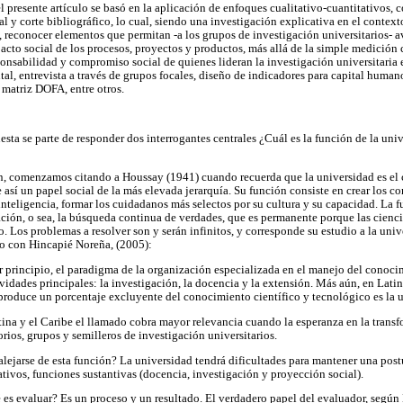
 presente artículo se basó en la aplicación de enfoques cualitativo-cuantitativos, 
l y corte bibliográfico, lo cual, siendo una investigación explicativa en el context
e, reconocer elementos que permitan -a los grupos de investigación universitarios- 
acto social de los procesos, proyectos y productos, más allá de la simple medición c
sponsabilidad y compromiso social de quienes lideran la investigación universitaria
al, entrevista a través de grupos focales, diseño de indicadores para capital humano,
, matriz DOFA, entre otros.
uesta se parte de responder dos interrogantes centrales ¿Cuál es la función de la un
ón, comenzamos citando a Houssay (1941) cuando recuerda que la universidad es el c
 así un papel social de la más elevada jerarquía. Su función consiste en crear los c
a inteligencia, formar los cuidadanos más selectos por su cultura y su capacidad. La 
gación, o sea, la búsqueda continua de verdades, que es permanente porque las cienci
. Los problemas a resolver son y serán infinitos, y corresponde su estudio a la uni
o con Hincapié Noreña, (2005):
r principio, el paradigma de la organización especializada en el manejo del conoc
ividades principales: la investigación, la docencia y la extensión. Más aún, en Lati
produce un porcentaje excluyente del conocimiento científico y tecnológico es la 
tina y el Caribe el llamado cobra mayor relevancia cuando la esperanza en la transf
torios, grupos y semilleros de investigación universitarios.
 alejarse de esta función? La universidad tendrá dificultades para mantener una postu
tivos, funciones sustantivas (docencia, investigación y proyección social).
 es evaluar? Es un proceso y un resultado. El verdadero papel del evaluador, según