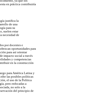
nocimiento, ya que los
esta en práctica contribuiría
ía justifica la
arrollo de una
ogía para su
o, suelen estar
la necesidad de
dos por docentes e
s ofrezcan oportunidades para
ción para así orientar
de impacto social a través
bilidades y competencias
ntribuir en la construcción
razgo para América Latina y
ribe las posibles políticas
ión, el uso de la Política
gía, pero enfocadas a
sociada, no solo a la
nservación del principio de