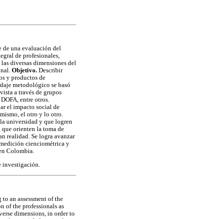
ve de una evaluación del
egral de profesionales,
 las diversas dimensiones del
onal.
Objetivo.
Describir
os y productos de
daje metodológico se basó
vista a través de grupos
z DOFA, entre otros.
ar el impacto social de
ismo, el otro y lo otro.
 la universidad y que logren
, que orienten la toma de
an realidad. Se logra avanzar
e medición cienciométrica y
 en Colombia.
e investigación.
 to an assessment of the
n of the professionals as
verse dimensions, in order to