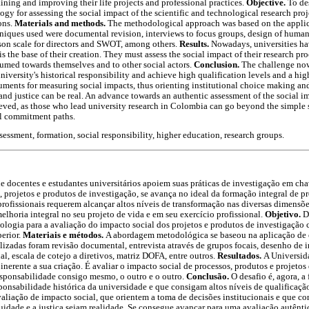
ining and improving their life projects and professional practices.
Objective.
To de
ogy for assessing the social impact of the scientific and technological research pr
ons.
Materials and methods.
The methodological approach was based on the applic
hniques used were documental revision, interviews to focus groups, design of human,
ison scale for directors and SWOT, among others.
Results.
Nowadays, universities hav
s the base of their creation. They must assess the social impact of their research pr
umed towards themselves and to other social actors.
Conclusion.
The challenge now
versity's historical responsibility and achieve high qualification levels and a high
ruments for measuring social impacts, thus orienting institutional choice making an
and justice can be real. An advance towards an authentic assessment of the social im
ieved, as those who lead university research in Colombia can go beyond the simple
al commitment paths.
sessment, formation, social responsibility, higher education, research groups.
 docentes e estudantes universitários apoiem suas práticas de investigação em ch
 projetos e produtos de investigação, se avança no ideal da formação integral de pr
ofissionais requerem alcançar altos níveis de transformação nas diversas dimensõ
lhoria integral no seu projeto de vida e em seu exercício profissional.
Objetivo.
D
logia para a avaliação do impacto social dos projetos e produtos de investigação c
erior.
Materiais e métodos.
A abordagem metodológica se baseou na aplicação de 
ilizadas foram revisão documental, entrevista através de grupos focais, desenho de 
al, escala de cotejo a diretivos, matriz DOFA, entre outros.
Resultados.
A Universid
inerente a sua criação. É avaliar o impacto social de processos, produtos e projeto
sponsabilidade consigo mesmo, o outro e o outro.
Conclusão.
O desafio é, agora, 
ponsabilidade histórica da universidade e que consigam altos níveis de qualificação
valiação de impacto social, que orientem a toma de decisões institucionais e que c
idade e a justiça sejam realidade. Se consegue avançar para uma avaliação autênti