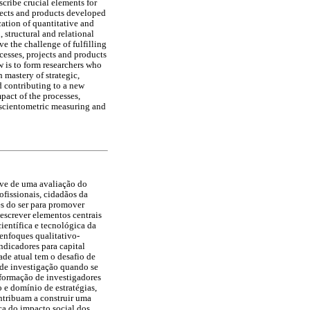
scribe crucial elements for
ojects and products developed
ation of quantitative and
 structural and relational
e the challenge of fulfilling
ocesses, projects and products
 is to form researchers who
 mastery of strategic,
d contributing to a new
pact of the processes,
 scientometric measuring and
ave de uma avaliação do
ofissionais, cidadãos da
es do ser para promover
escrever elementos centrais
ientífica e tecnológica da
enfoques qualitativo-
indicadores para capital
ade atual tem o desafio de
s de investigação quando se
a formação de investigadores
 e domínio de estratégias,
ontribuam a construir uma
ca do impacto social dos