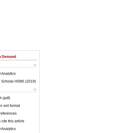
on Demand
 Analytics
 Scholar H5M5 (
2019
)
h (pdf)
 in xml format
 references
cite this article
 Analytics