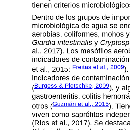
tienen criterios microbiológic
Dentro de los grupos de impo
microbiológica de agua se enc
aerobias, coliformes, mohos y
Giardia intestinalis
y
Cryptosp
al., 2017). Los mesófilos aer
indicadores de contaminación
Freitas et al., 2009
et al., 2015;
)
indicadores de contaminación
Burgess & Pletschke, 2009
(
), y a
gastroenteritis, colitis hemor
Guzmán et al., 2015
otros (
). Tie
viven como saprófitos indepen
(Ríos et al., 2017). Se destac