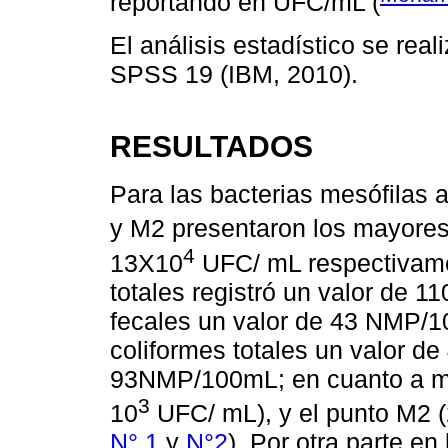
reportando en UFC/mL (
El análisis estadístico se real
SPSS 19 (IBM, 2010).
RESULTADOS
Para las bacterias mesófilas 
y M2 presentaron los mayores
4
13X10
UFC/ mL respectivamen
totales registró un valor de 
fecales un valor de 43 NMP/1
coliformes totales un valor d
93NMP/100mL; en cuanto a mo
3
10
UFC/ mL), y el punto M2 
N° 1
y
N°2
). Por otra parte e