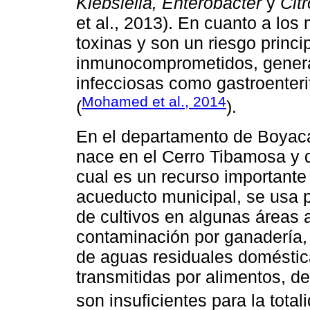
Klebsiella, Enterobacter
y
Cit
et al., 2013). En cuanto a lo
toxinas y son un riesgo princ
inmunocomprometidos, genera
infecciosas como gastroenteri
Mohamed et al., 2014
(
).
En el departamento de Boyacá
nace en el Cerro Tibamosa y 
cual es un recurso importante
acueducto municipal, se usa p
de cultivos en algunas áreas 
contaminación por ganadería, 
de aguas residuales domésti
transmitidas por alimentos, d
son insuficientes para la total