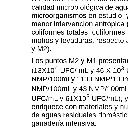
calidad microbiológica de agu
microorganismos en estudio, 
menor intervención antrópica
coliformes totales, coliformes
mohos y levaduras, respecto 
y M2).
Los puntos M2 y M1 presentar
4
3
(13X10
UFC/ mL y 46 X 10
U
NMP/100mLy 1100 NMP/100mL)
NMP/100mL y 43 NMP/100mL),
3
UFC/mL y 61X10
UFC/mL), ya
enriquece con materiales y n
de aguas residuales domésti
ganadería intensiva.