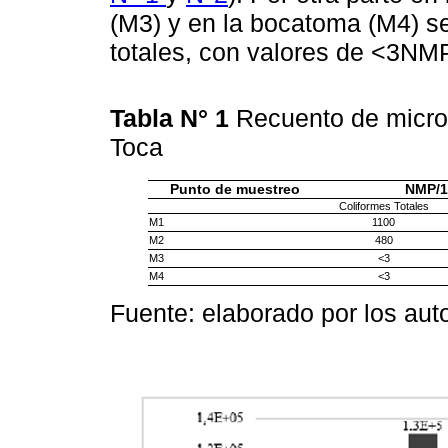
(M3) y en la bocatoma (M4) s
totales, con valores de <3NM
Tabla N° 1
Recuento de micro
Toca
Punto de muestreo
NMP/
Coliformes Totales
M1
1100
M2
480
M3
<3
M4
<3
Fuente: elaborado por los aut