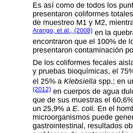
Es así como de todos los pun
presentaron coliformes totale
de muestreo M1 y M2, mientra
Arango, et al., (2008)
en la quebr
encontraron que el 100% de l
presentaron contaminación por
De los coliformes fecales ai
y pruebas bioquímicas, el 7
el 25% a
Klebsiella
spp.; en u
(2012)
en cuerpos de agua dulc
que de sus muestras el 60,6
un 25,9% a
E. coli.
En el homb
microorganismos puede gener
gastrointestinal, resultados 