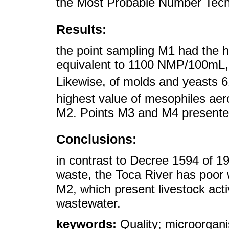
the Most Probable Number Tec
Results:
the point sampling M1 had the hi
equivalent to 1100 NMP/100mL,
Likewise, of molds and yeasts 
highest value of mesophiles ae
M2. Points M3 and M4 presented 
Conclusions:
in contrast to Decree 1594 of 19
waste, the Toca River has poor 
M2, which present livestock act
wastewater.
keywords:
Quality; microorgani