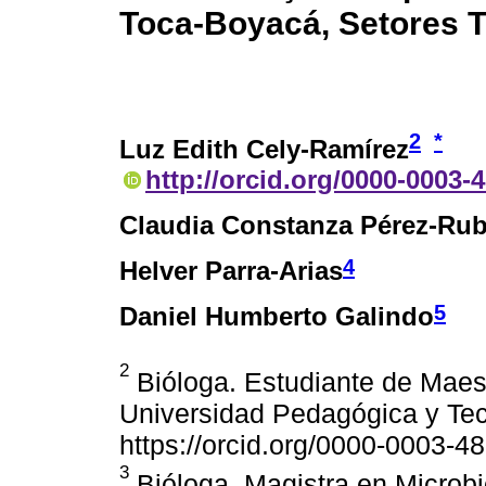
Toca-Boyacá, Setores T
2
*
Luz Edith Cely-Ramírez
http://orcid.org/0000-0003-
Claudia Constanza Pérez-Ru
4
Helver Parra-Arias
5
Daniel Humberto Galindo
2
Bióloga. Estudiante de Maest
Universidad Pedagógica y Te
https://orcid.org/0000-0003-4
3
Bióloga. Magistra en Microbi