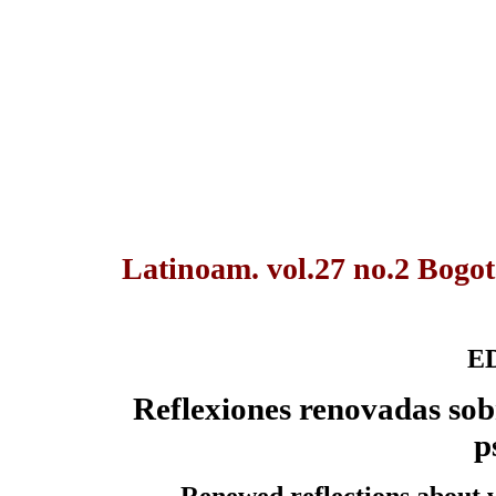
Latinoam. vol.27 no.2 Bogot
E
Reflexiones renovadas sobr
p
Renewed reflections about w