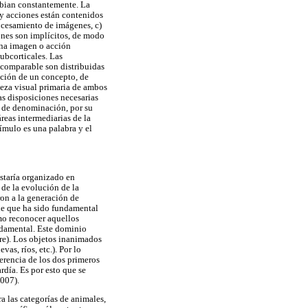
ambian constantemente. La
y acciones están contenidos
rocesamiento de imágenes, c)
ones son implícitos, de modo
una imagen o acción
subcorticales. Las
 comparable son distribuidas
ación de un concepto, de
rteza visual primaria de ambos
as disposiciones necesarias
o de denominación, por su
áreas intermediarias de la
ímulo es una palabra y el
staría organizado en
 de la evolución de la
ron a la generación de
 de que ha sido fundamental
omo reconocer aquellos
undamental. Este dominio
re). Los objetos inanimados
as, ríos, etc.). Por lo
ferencia de los dos primeros
día. Es por esto que se
2007).
a las categorías de animales,