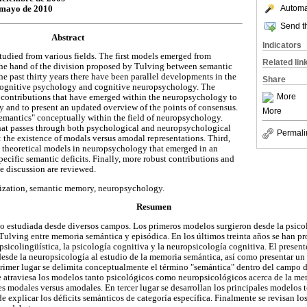
Automat
 mayo de 2010
Send th
Abstract
Indicators
udied from various fields. The first models emerged from
Related lin
he hand of the division proposed by Tulving between semantic
e past thirty years there have been parallel developments in the
Share
, cognitive psychology and cognitive neuropsychology. The
More
e contributions that have emerged within the neuropsychology to
 and to present an updated overview of the points of consensus.
More
 "semantics" conceptually within the field of neuropsychology.
that passes through both psychological and neuropsychological
Permali
the existence of modals versus amodal representations. Third,
n theoretical models in neuropsychology that emerged in an
ecific semantic deficits. Finally, more robust contributions and
me discussion are reviewed.
nization, semantic memory, neuropsychology.
Resumen
o estudiada desde diversos campos. Los primeros modelos surgieron desde la psico
 Tulving entre memoria semántica y episódica. En los últimos treinta años se han p
psicolingüística, la psicología cognitiva y la neuropsicología cognitiva. El present
desde la neuropsicología al estudio de la memoria semántica, así como presentar u
rimer lugar se delimita conceptualmente el término "semántica" dentro del campo 
 atraviesa los modelos tanto psicológicos como neuropsicológicos acerca de la me
es modales versus amodales. En tercer lugar se desarrollan los principales modelos 
e explicar los déficits semánticos de categoría específica. Finalmente se revisan lo