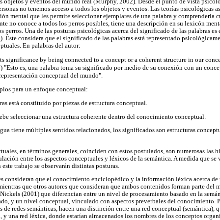
os objetos y eventos del mundo real (Murphy, 2002). Desde el punto de vista psicológ
ersonas no tenemos acceso a todos los objetos y eventos. Las teorías psicológicas 
ción mental que les permite seleccionar ejemplares de una palabra y comprenderla 
nte no conoce a todos los perros posibles, tiene una descripción en su lexicón ment
los perros. Una de las posturas psicológicas acerca del significado de las palabras e
 Éste considera que el significado de las palabras está representado psicológica
ptuales. En palabras del autor:
 its significance by being connected to a concept or a coherent structure in our conc
8) "Esto es, una palabra toma su significado por medio de su conexión con un conce
 representación conceptual del mundo".
cipios para un enfoque conceptual:
bras está constituido por piezas de estructura conceptual.
ebe seleccionar una estructura coherente dentro del conocimiento conceptual.
a tiene múltiples sentidos relacionados, los significados son estructuras concept
ctuales, en términos generales, coinciden con estos postulados, son numerosas las h
culación entre los aspectos conceptuales y léxicos de la semántica. A medida que se
 este trabajo se observarán distintas posturas.
res consideran que el conocimiento enciclopédico y la información léxica acerca de
mientras que otros autores que consideran que ambos contenidos forman parte del 
ickels (2001) que diferencian entre un nivel de procesamiento basado en la semán
cado, y un nivel conceptual, vinculado con aspectos preverbales del conocimiento. Po
s de redes semánticas, hacen una distinción entre una red conceptual (semántica), q
a, y una red léxica, donde estarían almacenados los nombres de los conceptos organ