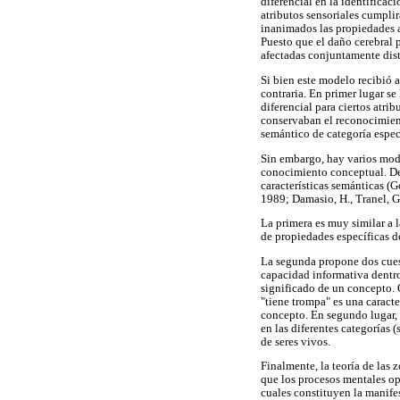
diferencial en la identificac
atributos sensoriales cumplirá
inanimados las propiedades as
Puesto que el daño cerebral 
afectadas conjuntamente dist
Si bien este modelo recibió 
contraria. En primer lugar se
diferencial para ciertos atri
conservaban el reconocimient
semántico de categoría espec
Sin embargo, hay varios mode
conocimiento conceptual. Dent
características semánticas (
1989; Damasio, H., Tranel, G
La primera es muy similar a 
de propiedades específicas de
La segunda propone dos cuest
capacidad informativa dentro 
significado de un concepto. 
"tiene trompa" es una caracte
concepto. En segundo lugar, e
en las diferentes categorías 
de seres vivos.
Finalmente, la teoría de las
que los procesos mentales ope
cuales constituyen la manif