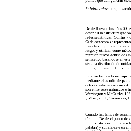
puntos que aún generan ciert
Palabras clave
: organizació
Desde fines de los años 60 s
describir la estructura que 
redes semánticas (Collins y 
Cada concepto es representad
modelos de procesamiento dis
rasgos y utilizan como métod
representativos dentro de e
semántico basándose en este 
sistema distribuido de unida
lo largo de las unidades en 
En el ámbito de la neuropsic
mediante el estudio de pacien
determinadas tareas con estí
son entre seres animados e in
Warrington y McCarthy, 1983)
y Moss, 2001; Caramazza, Hi
Cuando hablamos de semántica
término. Desde el punto de vi
interés está ubicado en la rel
palabra) y su referente en e