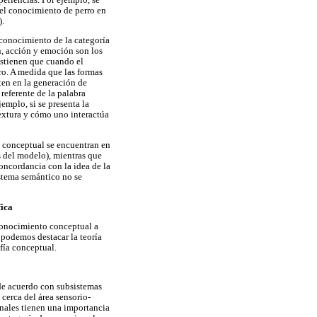
 el conocimiento de perro en
).
 conocimiento de la categoría
n, acción y emoción son los
ostienen que cuando el
ro. A medida que las formas
ten en la generación de
referente de la palabra
mplo, si se presenta la
textura y cómo uno interactúa
a conceptual se encuentran en
s del modelo), mientras que
oncordancia con la idea de la
istema semántico no se
fica
conocimiento conceptual a
 podemos destacar la teoría
fía conceptual.
de acuerdo con subsistemas
cerca del área sensorio-
onales tienen una importancia