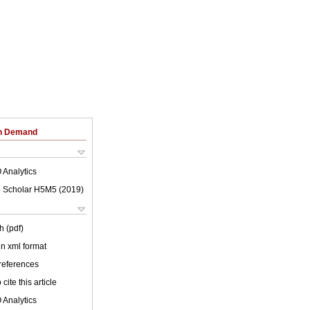
on Demand
 Analytics
 Scholar H5M5 (
2019
)
h (pdf)
 in xml format
 references
cite this article
 Analytics