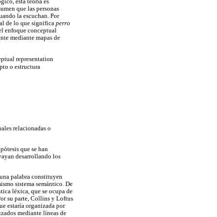
ico, esta teoría es
asumen que las personas
cuando la escuchan. Por
al de lo que significa
perro
s el enfoque conceptual
mente mediante mapas de
eptual representation
pto o estructura
uales relacionadas o
ipótesis que se han
 vayan desarrollando los
 una palabra constituyen
mismo sistema semántico. De
tica léxica, que se ocupa de
r su parte, Collins y Loftus
ue estaría organizada por
izados mediante líneas de