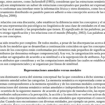
rgo, otros autores, como Jackendoff (1983), consideran que las estructuras semántica
tal) son simplemente un
subset
de estructuras conceptuales que pueden ser expresad
s conforman una interfase entre la información léxica y otros dominios, como los s
esamiento distribuido en paralelo parecen adherir a esta concepción acerca de las 
Taylor, 2006).
a relación con esta discusión, cabe establecer la diferencia entre los
conceptos
y el
s
er una representación psicológica no lingüística de una clase de entidades en el mun
ue hay en el mundo y las propiedades que tienen. El
significado de las palabras
, po
les otorga significación y los relaciona con el mundo (Murphy, 2002). Las palabras a
s con conceptos.
a sido resuelto por completo. De todos modos, a pesar de las discrepancias acerca 
a de los modelos que se desarrollan a continuación coinciden en que los conceptos
ciones de los conceptos están conformadas por elementos más pequeños de significado
tributos (se denomina enfoque componencial). A su vez, la categorización sería pos
edan ser agrupados de acuerdo a su similitud o a la superposición de atributos. A 
los atributos que consideran y en las computaciones mediante las cuales se establece
os son componenciales y se organizan por líneas de similitud.
Representaciones amodales versus modales
tura dominante acerca del sistema conceptual fue la que considera a dicho sistem
miento amodal sobre las categorías. La memoria semántica es representada como u
stemas correspondientes a la memoria episódica y de los sistemas modales correspond
esentaciones del sistema semántico serían amodales e independientes de las de los si
 ocurriría de la siguiente manera: de acuerdo al principio de transducción, las rep
cerebrales subyacentes a la percepción, la acción y la emoción se vuelven activas du
sduce estas representaciones modales en otras amodales que representan el conocim
ar. Cuando nos encontramos con diversas entidades, por ejemplo un perro, surgen
y la audición. Éstas son transducidas en símbolos amodales que dan cuenta de estas ex