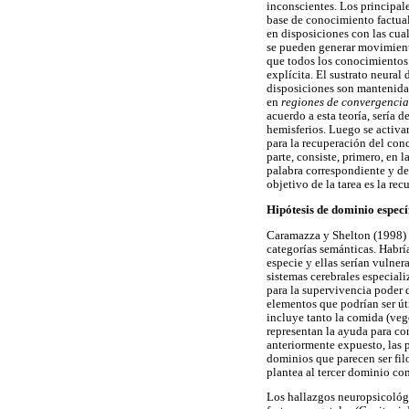
inconscientes. Los principale
base de conocimiento factua
en disposiciones con las cual
se pueden generar movimiento
que todos los conocimientos 
explícita. El sustrato neural
disposiciones son mantenida
en
regiones de convergencia
acuerdo a esta teoría, sería 
hemisferios. Luego se activan
para la recuperación del con
parte, consiste, primero, en 
palabra correspondiente y de
objetivo de la tarea es la re
Hipótesis de dominio especí
Caramazza y Shelton (1998) p
categorías semánticas. Habría
especie y ellas serían vulner
sistemas cerebrales especial
para la supervivencia poder 
elementos que podrían ser úti
incluye tanto la comida (veg
representan la ayuda para cons
anteriormente expuesto, las p
dominios que parecen ser fil
plantea al tercer dominio co
Los hallazgos neuropsicológic