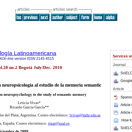
logía Latinoamericana
Services 
4
On-line version
ISSN
2145-4515
Journal
ol.28 no.2 Bogotá July/Dec. 2010
SciELO
Google
 neuropsicología al estudio de la memoria semantic
Article
om neuropsychology to the study of semantic memory
Spanis
Leticia Vivas*
Article
Ricardo García García**
Article
r del Plata, Argentina. Correo electrónico:
lvivas@mdp.edu.ar
How to 
, España. Correo electrónico:
rigar@usal.es
SciELO
diciembre de 2009