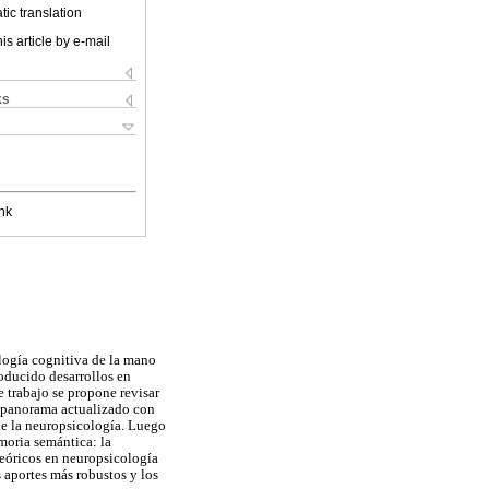
ic translation
is article by e-mail
ks
nk
logía cognitiva de la mano
roducido desarrollos en
e trabajo se propone revisar
n panorama actualizado con
de la neuropsicología. Luego
moria semántica: la
teóricos en neuropsicología
s aportes más robustos y los