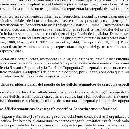
 conocimiento conceptual para el ladrido y para el pelaje. Luego, cuando se utiliza
los símbolos amodales son recuperados para representar la categoría (Barsalou, 2008
e, las teorías actualmente dominantes en neurociencia cognitiva consideran que el
erebrales modales, de forma que los sistemas cerebrales que subyacen a la percepció
resentación del conocimiento de las categorías (Barsalou, 2008). Estos modelos s
 a reconocer una palabra se activan simulaciones en los sistemas modales del cereb
ién lo hacen simulaciones que contribuyen al significado de la palabra. Éstas consis
iva, motora y mental similares a aquellos que ocurren durante la interacción con el 
io, 1989; Martin, 2001, 2007; Pulvermüller, 1999; Thompson-Schill, 2003). Por eje
nes activan los estados neurales que representan el aspecto del gato, su sonido, su 
especto a ellos.
 detallan a continuación, los modelos que siguen la línea del enfoque de estructur
e un sistema semántico unitario amodal (aunque no modular de acuerdo a los autore
Teoría Sensorio-Funcional y la Teoría de Topografía Conceptual se encuentran en c
ticos modales. La hipótesis de dominio específico, por su parte, considera que el s
idades sino de una serie de categorías innatas.
elos surgidos a partir del estudio de los déficits semánticos de categoría especí
opsicología se han desarrollado numerosos modelos acerca de la organización del 
es con déficits semánticos de categoría específica. Entre los modelos más relevantes
is de dominio específico, el enfoque de estructura conceptual y la teoría de topogra
os déficits semánticos de categoría específica: la teoría sensoriofuncional
arrington y Shallice (1984) asume que el conocimiento conceptual está organizado 
cífica. Por lo tanto, el conocimiento de una categoría semántica estaría localizado 
sa sus propiedades. Estos autores suponen que las propiedades sensoriales y funci