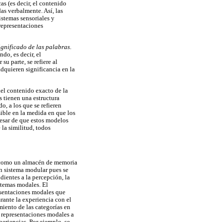
s (es decir, el contenido
as verbalmente. Así, las
istemas sensoriales y
representaciones
ignificado de las palabras
.
do, es decir, el
r su parte, se refiere al
dquieren significancia en la
del contenido exacto de la
 tienen una estructura
, a los que se refieren
ible en la medida en que los
pesar de que estos modelos
 la similitud, todos
a como un almacén de memoria
n sistema modular pues se
ientes a la percepción, la
stemas modales. El
resentaciones modales que
rante la experiencia con el
iento de las categorías en
 representaciones modales a
periencias. Por ejemplo, se