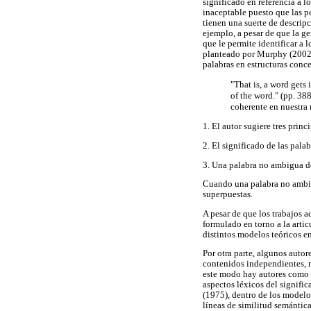
significado en referencia a l
inaceptable puesto que las p
tienen una suerte de descrip
ejemplo, a pesar de que la ge
que le permite identificar a 
planteado por Murphy (2002).
palabras en estructuras conce
"That is, a word gets
of the word." (pp. 38
coherente en nuestra
1. El autor sugiere tres prin
2. El significado de las pala
3. Una palabra no ambigua d
Cuando una palabra no ambigu
superpuestas.
A pesar de que los trabajos a
formulado en torno a la arti
distintos modelos teóricos en
Por otra parte, algunos auto
contenidos independientes, 
este modo hay autores como N
aspectos léxicos del signifi
(1975), dentro de los modelo
líneas de similitud semántic