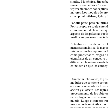
similitud fonémica. Sin emba
semántico en el lexicón men
representaciones conceptuale
motores. Los modelos de proc
conceptuales (Moss, Tyler y 
Por otra parte, pero en íntim
Por
concepto
se suele entend
conocimiento de las cosas q
aspecto de las palabras que 
medida en que son conectada
Actualmente este debate no h
memoria semántica, la mayorí
interna y que las representa
como propiedades, rasgos o a
ejemplares de un concepto pu
difieren en la naturaleza de 
coinciden en que los concept
Durante muchos años, la pos
modular que contiene conoci
encuentra separada de los si
acción y el afecto. Las repr
procesamiento de los objetos
tienen lugar en los sistemas 
mundo. Luego el cerebro tran
una memoria semántica modul
partir de la vista, el tacto 