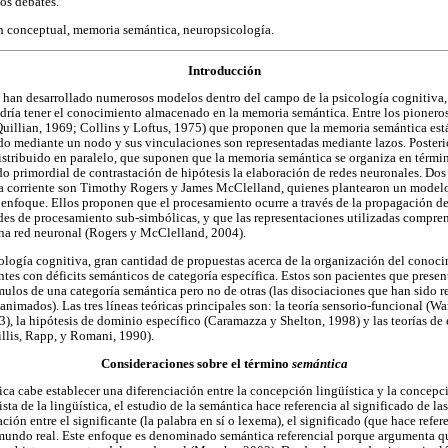
os debates.
n conceptual, memoria semántica, neuropsicología.
Introducción
e han desarrollado numerosos modelos dentro del campo de la psicología cognitiva,
podría tener el conocimiento almacenado en la memoria semántica. Entre los pionero
Quillian, 1969; Collins y Loftus, 1975) que proponen que la memoria semántica est
o mediante un nodo y sus vinculaciones son representadas mediante lazos. Posterio
tribuido en paralelo, que suponen que la memoria semántica se organiza en términ
o primordial de contrastación de hipótesis la elaboración de redes neuronales. Dos
sta corriente son Timothy Rogers y James McClelland, quienes plantearon un model
enfoque. Ellos proponen que el procesamiento ocurre a través de la propagación d
des de procesamiento sub-simbólicas, y que las representaciones utilizadas compre
una red neuronal (Rogers y McClelland, 2004).
ología cognitiva, gran cantidad de propuestas acerca de la organización del conoc
tes con déficits semánticos de categoría específica. Estos son pacientes que present
mulos de una categoría semántica pero no de otras (las disociaciones que han sido 
animados). Las tres líneas teóricas principales son: la teoría sensorio-funcional (W
, la hipótesis de dominio específico (Caramazza y Shelton, 1998) y las teorías de 
llis, Rapp, y Romani, 1990).
Consideraciones sobre el término
semántica
 cabe establecer una diferenciación entre la concepción lingüística y la concepci
sta de la lingüística, el estudio de la semántica hace referencia al significado de la
ación entre el significante (la palabra en sí o lexema), el significado (que hace refer
l mundo real. Este enfoque es denominado semántica referencial porque argumenta q