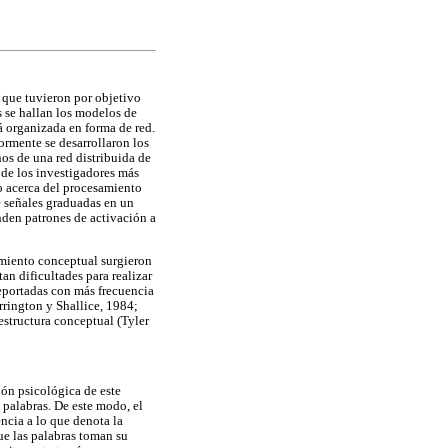
 que tuvieron por objetivo
s se hallan los modelos de
á organizada en forma de red.
rmente se desarrollaron los
os de una red distribuida de
 de los investigadores más
o acerca del procesamiento
e señales graduadas en un
nden patrones de activación a
imiento conceptual surgieron
an dificultades para realizar
reportadas con más frecuencia
arrington y Shallice, 1984;
estructura conceptual (Tyler
ón psicológica de este
s palabras. De este modo, el
encia a lo que denota la
ue las palabras toman su