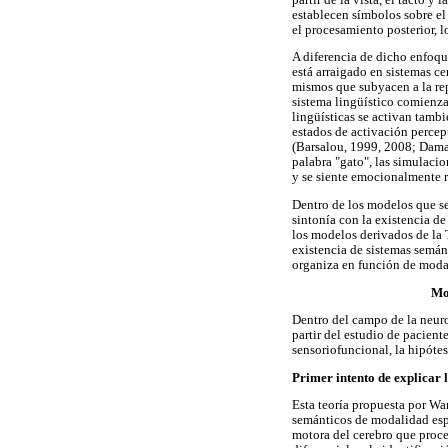
establecen símbolos sobre el
el procesamiento posterior, 
A diferencia de dicho enfoqu
está arraigado en sistemas c
mismos que subyacen a la rep
sistema lingüístico comienza
lingüísticas se activan tamb
estados de activación percept
(Barsalou, 1999, 2008; Damas
palabra "gato", las simulacio
y se siente emocionalmente r
Dentro de los modelos que se
sintonía con la existencia d
los modelos derivados de la 
existencia de sistemas semán
organiza en función de modal
Mod
Dentro del campo de la neur
partir del estudio de pacient
sensoriofuncional, la hipótes
Primer intento de explicar l
Esta teoría propuesta por W
semánticos de modalidad espe
motora del cerebro que proce