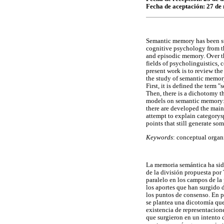
Fecha de aceptación: 27 de
Semantic memory has been st
cognitive psychology from t
and episodic memory. Over th
fields of psycholinguistics
present work is to review th
the study of semantic memory
First, it is defined the term
Then, there is a dichotomy 
models on semantic memory: 
there are developed the mai
attempt to explain categorysp
points that still generate so
Keywords
: conceptual orga
La memoria semántica ha sid
de la división propuesta por
paralelo en los campos de la 
los aportes que han surgido 
los puntos de consenso. En p
se plantea una dicotomía que
existencia de representacion
que surgieron en un intento d