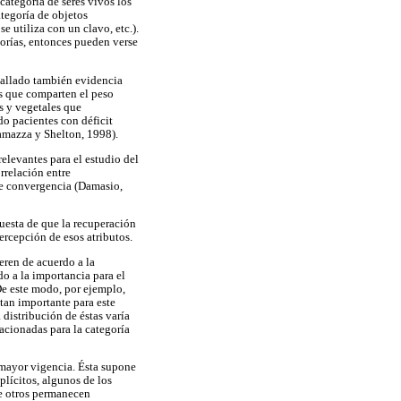
categoría de seres vivos los
categoría de objetos
e utiliza con un clavo, etc.).
gorías, entonces pueden verse
hallado también evidencia
as que comparten el peso
as y vegetales que
o pacientes con déficit
ramazza y Shelton, 1998).
elevantes para el estudio del
rrelación entre
de convergencia (Damasio,
puesta de que la recuperación
ercepción de esos atributos.
eren de acuerdo a la
do a la importancia para el
De este modo, por ejemplo,
 tan importante para este
 distribución de éstas varía
lacionadas para la categoría
 mayor vigencia. Ésta supone
plícitos, algunos de los
e otros permanecen