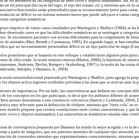
ión de los miembros de las categorías de seres vivos y objetos inanimados. Así, en la 
n un rol principal (las rayas del tigre, el rojo del tomate, etc.), mientras que en la 
ociativo/funcionales serán primordiales para su reconocimiento (sirve para cortar, s
producirá un déficit en un sistema sensorio-motor que puede subyacer a varias cate
intas categorías semánticas.
apoyo empírico de varios casos estudiados por Warrington y Shallice (1984), se ha 
 han observado casos en que las dificultades semánticas no se restringen a categorí
butos. Se encontraron pacientes con severas dificultades para la comprensión de frut
o de animales (Hart, Berndt y Caramazza, 1985). En segundo lugar, se han estudiad
ífica que no necesariamente presentaban déficit en un tipo particular de rasgo (Ca
los posteriores que se basaron en este enfoque y establecieron algunos principios r
ro de ellos están: la teoría sensorio-motora (Martin, 2000), la hipótesis de interco
Gonnerman, Andersen, Devlin, Kemper y Seidenberg, 1997) y la teoría de las zonas 
rabowski, Adolphs, y Damasio, A., 2004).
la teoría sensoriofuncional planteada por Warrington y Shallice, pero agrega la pro
 los objetos activa regiones cerebrales próximas a las áreas que se activan ante la p
iones de importancia. Por un lado, las características que definen un concepto difi
de los conceptos en los que participan, es decir que los atributos difieren de acuer
Otros autores denominan a este constructo
relevancia
(Sartori y Lombarda, 2004). 
rística muy relevante para la definición de elefante, mientras que "tiene cola" no es
ste modelo propone que existen correlaciones entre ciertas características, y que la
(seres vivos y objetos inanimados). Las características semánticas estarían más corre
 zonas de convergencia propuesta por Damasio ha tenido la mejor acogida y es la de
ran a partir de imágenes, que son patrones mentales de cualquier tipo sensorial, ex
estación de contenidos mentales que experimentamos conscientemente, mientras qu