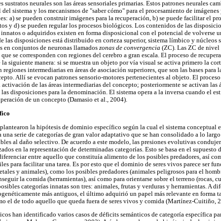
s sustratos neurales son las áreas sensoriales primarias. Estos patrones neurales c
l del sistema y los mecanismos de "saber cómo" para el procesamiento de imágenes 
es: a) se pueden construir imágenes para la recuperación, b) se puede facilitar el p
s y d) se pueden regular los procesos biológicos. Los contenidos de las disposici
innatos o adquiridos existen en forma disposicional con el potencial de volverse 
 de las disposiciones está distribuido en corteza superior, sistema límbico y núcleos 
s en conjuntos de neuronas llamados
zonas de convergencia
(ZC). Las ZC de nivel
que se corresponden con regiones del cerebro a gran escala. El proceso de recuper
de la siguiente manera: si se muestra un objeto por vía visual se activa primero la co
 regiones intermediarias en áreas de asociación superiores, que son las bases para l
cepto. Allí se evocan patrones sensorio-motores pertenecientes al objeto. El proces
la activación de las áreas intermediarias del concepto; posteriormente se activan las 
 las disposiciones para la denominación. El sistema opera a la inversa cuando el est
cuperación de un concepto (Damasio et al., 2004).
fico
lantearon la hipótesis de dominio específico según la cual el sistema conceptual e
 una serie de categorías de gran valor adaptativo que se han consolidado a lo largo
ables al daño selectivo. De acuerdo a este modelo, las presiones evolutivas conduje
izados en la representación de determinadas categorías. Esto se basa en el supuesto
diferenciar entre aquello que constituía alimento de los posibles predadores, así c
les para facilitar una tarea. Es por esto que el dominio de seres vivos parece ser f
etales y animales), como los posibles predadores (animales peligrosos para el homb
eguir la comida (herramientas), así como para orientarse sobre el terreno (rocas, cuev
osibles categorías innatas son tres: animales, frutas y verduras y herramientas. A di
ogenéticamente más antiguos, el último adquirió un papel más relevante en forma tar
mo el de todo aquello que queda fuera de seres vivos y comida (Martínez-Cuitiño, 
os han identificado varios casos de déficits semánticos de categoría específica par