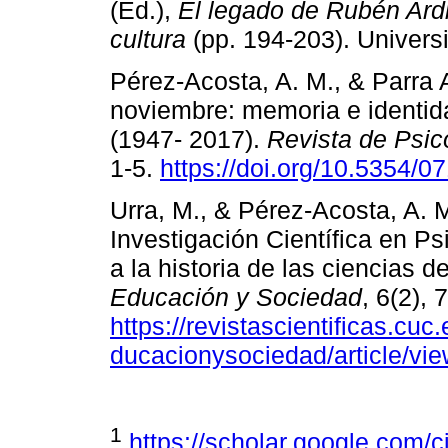
(Ed.),
El legado de Rubén Ardil
cultura
(pp. 194-203). Univers
Pérez-Acosta, A. M., & Parra A
noviembre: memoria e identid
(1947- 2017).
Revista de Psic
1-5.
https://doi.org/10.5354/
Urra, M., & Pérez-Acosta, A. 
Investigación Científica en Ps
a la historia de las ciencias 
Educación y Sociedad
, 6(2), 
https://revistascientificas.cuc
ducacionysociedad/article/vi
1
https://scholar.google.com