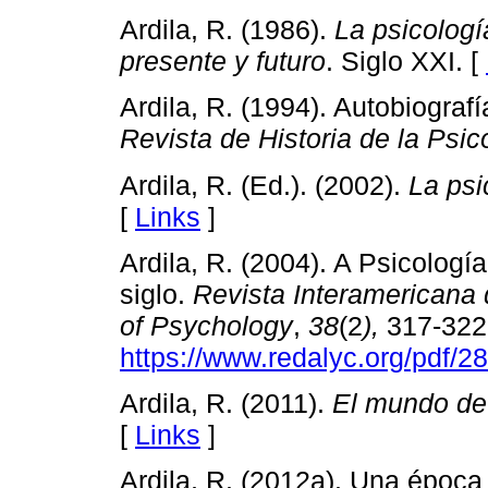
Ardila, R. (1986).
La psicologí
presente y futuro
. Siglo XXI. [
Ardila, R. (1994). Autobiograf
Revista de Historia de la Psic
Ardila, R. (Ed.). (2002).
La psi
[
Links
]
Ardila, R. (2004). A Psicologí
siglo.
Revista Interamericana 
of Psychology
,
38
(2
),
317-322
https://www.redalyc.org/pdf/
Ardila, R. (2011).
El mundo de 
[
Links
]
Ardila, R. (2012a). Una époc