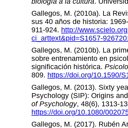
biología a la cultura
. Universi
Gallegos, M. (2010a). La Rev
sus 40 años de historia: 196
911-924.
http://www.scielo.org
ci_arttext&pid=S1657-92672
Gallegos, M. (2010b). La prim
sobre entrenamiento en psicol
significación histórica.
Psicolo
809.
https://doi.org/10.159
Gallegos, M. (2013). Sixty yea
Psychology (SIP): Origins an
of Psychology
, 48(6), 1313-1
https://doi.org/10.1080/0020
Gallegos, M. (2017). Rubén Ar