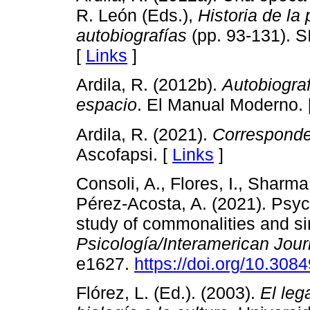
R. León (Eds.),
Historia de la
autobiografías
(pp. 93-131). S
[
Links
]
Ardila, R. (2012b).
Autobiograf
espacio
. El Manual Moderno. 
Ardila, R. (2021).
Corresponde
Ascofapsi. [
Links
]
Consoli, A., Flores, I., Sharma
Pérez-Acosta, A. (2021). Psych
study of commonalities and si
Psicología/Interamerican Jour
e1627.
https://doi.org/10.3084
Flórez, L. (Ed.). (2003).
El leg