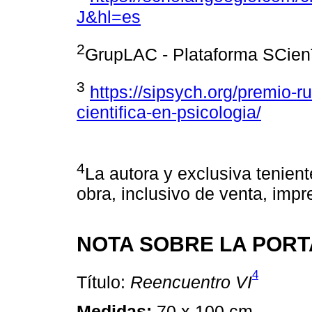
J&hl=es
2
GrupLAC - Plataforma SCienT
3
https://sipsych.org/premio-ru
cientifica-en-psicologia/
4
La autora y exclusiva tenien
obra, inclusivo de venta, imp
NOTA SOBRE LA POR
4
Título:
Reencuentro VI
Medidas:
70 x 100 cm