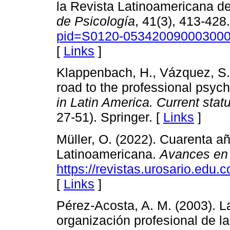
la Revista Latinoamericana d
de Psicología
, 41(3), 413-428
pid=S0120-0534200900030000
[
Links
]
Klappenbach, H., Vázquez, S.,
road to the professional psycho
in Latin America. Current sta
27-51). Springer. [
Links
]
Müller, O. (2022). Cuarenta 
Latinoamericana.
Avances en 
https://revistas.urosario.edu.
[
Links
]
Pérez-Acosta, A. M. (2003). L
organización profesional de la