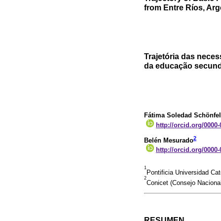
from Entre Ríos, Arg
Trajetória das nece
da educação secundá
Fátima Soledad Schönfe
http://orcid.org/0000
2
Belén Mesurado
http://orcid.org/0000
1
Pontificia Universidad Ca
2
Conicet (Consejo Nacional 
RESUMEN