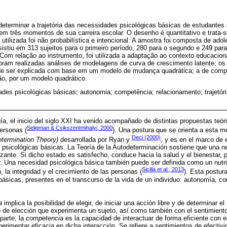
determinar a trajetória das necessidades psicológicas básicas de estudante
em três momentos de sua carreira escolar. O desenho é quantitativo e trata-
 utilizada foi não probabilística e intencional. A amostra foi composta de ad
istiu em 313 sujeitos para o primeiro período, 280 para o segundo e 249 para 
Com relação ao instrumento, foi utilizada a adaptação ao contexto educacion
oram realizadas análises de modelagens de curva de crescimento latente; os
ode ser explicada com base em um modelo de mudança quadrática; a de com
ção, por um modelo quadrático.
des psicológicas básicas; autonomia; competência; relacionamento; trajetóri
gía, el inicio del siglo XXI ha venido acompañado de distintas propuestas teó
Seligman & Csikszentmihalyi, 2000
personas (
). Una postura que se orienta a esta me
Deci (2000)
etermination Theory)
desarrollada por Ryan y
, y es en el marco de 
 psicológicas básicas. La Teoría de la Autodeterminación sostiene que una n
ante. Si dicho estado es satisfecho, conduce hacia la salud y el bienestar, p
ar. Una necesidad psicológica básica también puede ser definida como un nutr
Sicilia et al., 2013
, la integridad y el crecimiento de las personas (
). Esta postur
ásicas, presentes en el transcurso de la vida de un individuo: autonomía, co
a
implica la posibilidad de elegir, de iniciar una acción libre y de determinar 
 de elección que experimenta un sujeto, así como también con el sentimiento 
parte, la
competencia
es la capacidad de interactuar de forma eficiente con e
erimentar eficacia en dicha interacción. Se refiere a sentimientos de efectiv