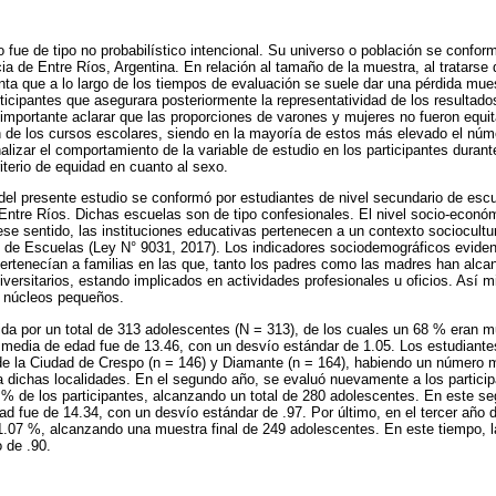
o fue de tipo no probabilístico intencional. Su universo o población se confo
ia de Entre Ríos, Argentina. En relación al tamaño de la muestra, al tratarse d
ta que a lo largo de los tiempos de evaluación se suele dar una pérdida muestr
rticipantes que asegurara posteriormente la representatividad de los resultad
importante aclarar que las proporciones de varones y mujeres no fueron equita
 de los cursos escolares, siendo en la mayoría de estos más elevado el núme
lizar el comportamiento de la variable de estudio en los participantes durant
riterio de equidad en cuanto al sexo.
el presente estudio se conformó por estudiantes de nivel secundario de escu
 Entre Ríos. Dichas escuelas son de tipo confesionales. El nivel socio-econó
se sentido, las instituciones educativas pertenecen a un contexto sociocultu
l de Escuelas (Ley N° 9031, 2017). Los indicadores sociodemográficos eviden
pertenecían a familias en las que, tanto los padres como las madres han alca
iversitarios, estando implicados en actividades profesionales u oficios. Así 
 núcleos pequeños.
da por un total de 313 adolescentes (N = 313), de los cuales un 68 % eran m
 media de edad fue de 13.46, con un desvío estándar de 1.05. Los estudiant
de la Ciudad de Crespo (n = 146) y Diamante (n = 164), habiendo un número
 dichas localidades. En el segundo año, se evaluó nuevamente a los particip
 % de los participantes, alcanzando un total de 280 adolescentes. En este s
ad fue de 14.34, con un desvío estándar de .97. Por último, en el tercer año
1.07 %, alcanzando una muestra final de 249 adolescentes. En este tiempo, 
 de .90.