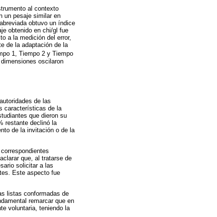
nstrumento al contexto
n un pesaje similar en
 abreviada obtuvo un índice
je obtenido en chi/gl fue
o a la medición del error,
te de la adaptación de la
iempo 1, Tiempo 2 y Tiempo
 dimensiones oscilaron
 autoridades de las
 características de la
studiantes que dieron su
% restante declinó la
nto de la invitación o de la
s correspondientes
clarar que, al tratarse de
ario solicitar a las
tes. Este aspecto fue
las listas conformadas de
undamental remarcar que en
e voluntaria, teniendo la