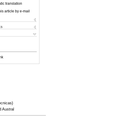
ic translation
is article by e-mail
ks
nk
écnicas)
d Austral