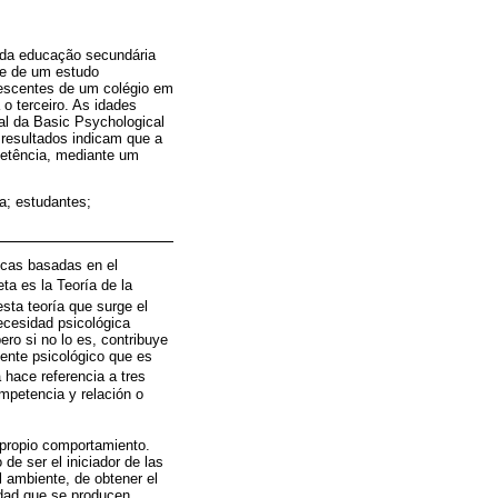
s da educação secundária
se de um estudo
olescentes de um colégio em
o terceiro. As idades
al da Basic Psychological
 resultados indicam que a
petência, mediante um
a; estudantes;
ricas basadas en el
ta es la Teoría de la
esta teoría que surge el
ecesidad psicológica
ero si no lo es, contribuye
iente psicológico que es
a hace referencia a tres
mpetencia y relación o
el propio comportamiento.
de ser el iniciador de las
l ambiente, de obtener el
idad que se producen