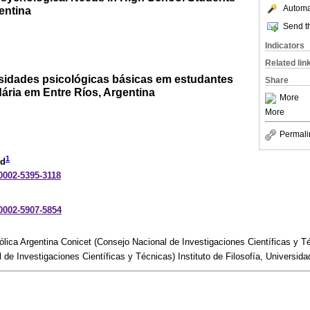
Automat
entina
Send th
Indicators
Related lin
ssidades psicológicas básicas em estudantes
Share
ria em Entre Ríos, Argentina
More
More
Permali
1
ld
-0002-5395-3118
-0002-5907-5854
tólica Argentina Conicet (Consejo Nacional de Investigaciones Científicas y T
de Investigaciones Científicas y Técnicas) Instituto de Filosofía, Universida