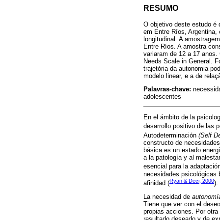
RESUMO
O objetivo deste estudo é 
em Entre Ríos, Argentina, 
longitudinal. A amostragem
Entre Ríos. A amostra cons
variaram de 12 a 17 anos. 
Needs Scale in General. F
trajetória da autonomia p
modelo linear, e a de rela
Palavras-chave:
necessida
adolescentes
En el ámbito de la psicolo
desarrollo positivo de las 
Autodeterminación
(Self D
constructo de necesidades
básica es un estado energiz
a la patología y al malest
esencial para la adaptación
necesidades psicológicas b
Ryan & Deci, 2000
afinidad (
).
La necesidad de
autonomí
Tiene que ver con el deseo
propias acciones. Por otra 
resultado deseado y de exp