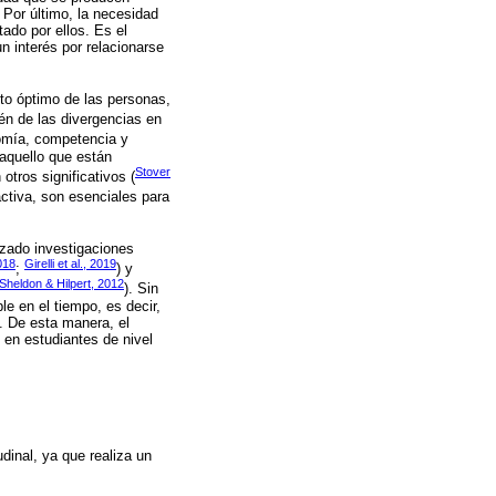
 Por último, la necesidad
ado por ellos. Es el
n interés por relacionarse
to óptimo de las personas,
én de las divergencias en
omía, competencia y
 aquello que están
Stover
tros significativos (
ctiva, son esenciales para
izado investigaciones
2018
Girelli et al., 2019
;
) y
Sheldon & Hilpert, 2012
). Sin
e en el tiempo, es decir,
. De esta manera, el
 en estudiantes de nivel
udinal, ya que realiza un