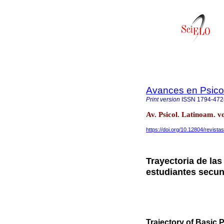
Avances en Psico
Print version
ISSN
1794-472
Av. Psicol. Latinoam. 
https://doi.org/10.12804/revista
Trayectoria de la
estudiantes secun
Trajectory of Basic