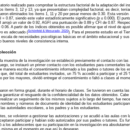
rmatorio realizado para comprobar la estructura factorial de la adaptación del i
los ítems 3, 12 y 13, ya que presentaban complejidad factorial, es decir, tenía
ueron eliminados los ítems 1, 11 y 20 por pesar menos de 0.30. Esta versión
l = 0.87, siendo este valor estadísticamente significativo
(p
≤ 0.000). El punta
I arrojó un valor de 0.92, AGFI una puntuación de 0.89 y CFI de 0.87. Respect
06. A partir de los índices obtenidos es posible afirmar que el nivel de ajus
Schönfeld & Mesurado, 2020
vo es adecuado (
). Para el presente estudio en el T
a escala de necesidades psicológicas básicas en el ámbito educacional y sus
do buenos niveles de consistencia interna.
olección
 la muestra de la investigación se estableció previamente el contacto con las
Luego, se instauró un primer contacto con los estudiantes para comentarles las
 de manera escrita el consentimiento informado a los padres o tutores de los e
que, del total de estudiantes invitados, un 75 % accedió a participar y el 25 
do por los mayores, olvidó entregar el consentimiento o faltó a clases al mome
aron en forma grupal, durante el horario de clases. Se tuvieron en cuenta la
 garantizar el resguardo de la confidencialidad de los datos obtenidos. Cabe a
ealizar un seguimiento de los mismos sujetos a lo largo del tiempo, fue neces
s nombres y números de documento de identidad de los estudiantes participan
 las autoridades escolares, a los padres y a los estudiantes.
tes, se volvieron a gestionar las autorizaciones y se acudió a las aulas con 
ceptaron participar y habían sido autorizados por sus padres o tutores. Es f
 a los adolescentes que su participación en la investigación era absolutament
la misma en el momento en que así lo desearan.