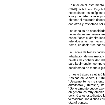
En relación al instrumento
(2020) de la Basic Psychol
necesidades psicológicas en
libre y de determinar el p
obtener el resultado desea
con otros y respetado por e
Las escalas de necesidades
necesidades en general en
específicos: el ámbito lab
referidos a las tres neces
ítems, es decir, tres por s
La Escala de Necesidades
adaptación de una medida d
niveles de confiabilidad d
para la dimensión competen
considerado de manera glob
En este trabajo se utilizó
Básicas en General (15 ít
"Usualmente no me siento 
autonomía
(6 ítems; ej. ít
"Generalmente puedo expre
en general es muy amable 
solicitó a los estudiantes
verdaderos son dichos enun
cierto)
puntos.