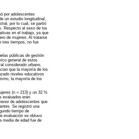
rmó por adolescentes
e un estudio longitudinal,
al, por lo cual, se partió
os. Respecto al sexo de los
tivas en el trabajo, ya que
ro de mujeres. Al tratarse
e tres tiempos, no fue
elas públicas de gestión
mico general de estos
ral considerado urbano,
cian que la mayoría de los
nzado niveles educativos
mismo, la mayoría de los
ujeres (n = 213) y un 32 %
es evaluados eran
 menor de adolescentes que
antes. Se registró una
egundo tiempo de
 de evaluación se obtuvo
la media de edad fue de