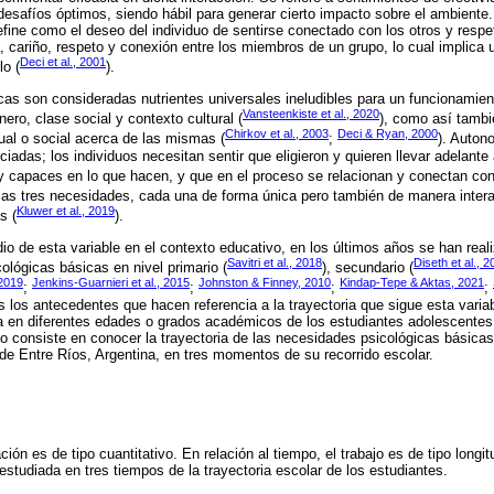
safíos óptimos, siendo hábil para generar cierto impacto sobre el ambiente.
fine como el deseo del individuo de sentirse conectado con los otros y respet
, cariño, respeto y conexión entre los miembros de un grupo, lo cual implica u
Deci et al., 2001
lo (
).
as son consideradas nutrientes universales ineludibles para un funcionamien
Vansteenkiste et al., 2020
ero, clase social y contexto cultural (
), como así tambi
Chirkov et al., 2003
Deci & Ryan, 2000
dual o social acerca de las mismas (
;
). Auton
iadas; los individuos necesitan sentir que eligieron y quieren llevar adelante
y capaces en lo que hacen, y que en el proceso se relacionan y conectan con o
las tres necesidades, cada una de forma única pero también de manera intera
Kluwer et al., 2019
s (
).
dio de esta variable en el contexto educativo, en los últimos años se han real
Savitri et al., 2018
Diseth et al., 
ológicas básicas en nivel primario (
), secundario (
 2019
Jenkins-Guarnieri et al., 2015
Johnston & Finney, 2010
Kindap-Tepe & Aktas, 2021
;
;
;
;
os antecedentes que hacen referencia a la trayectoria que sigue esta variabl
a en diferentes edades o grados académicos de los estudiantes adolescentes
ajo consiste en conocer la trayectoria de las necesidades psicológicas básicas
 de Entre Ríos, Argentina, en tres momentos de su recorrido escolar.
ión es de tipo cuantitativo. En relación al tiempo, el trabajo es de tipo longit
estudiada en tres tiempos de la trayectoria escolar de los estudiantes.