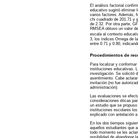
El análisis factorial confi
educativo sugirió eliminar 
varios factores. Además, f
chi cuadrado de 201.71 y g
de 2.32. Por otra parte, GF
RMSEA obtuvo un valor de 0.
escala al contexto educati
3, los índices Omega de l
entre 0.71 y 0.80, indican
Procedimientos de rec
Para localizar y conformar
instituciones educativas. 
investigación. Se solicitó
asentimiento. Cabe aclarar 
invitación (no fue autoriza
administración).
Las evaluaciones se efectu
consideraciones éticas para
un estudio que se propuso r
instituciones escolares lo
explicado con antelación a
En los dos tiempos siguien
aquellos estudiantes que a
todo momento se les aclaró
posibilidad de abandonar 