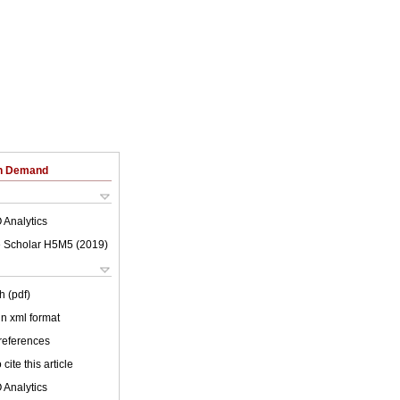
on Demand
 Analytics
 Scholar H5M5 (
2019
)
h (pdf)
 in xml format
 references
cite this article
 Analytics