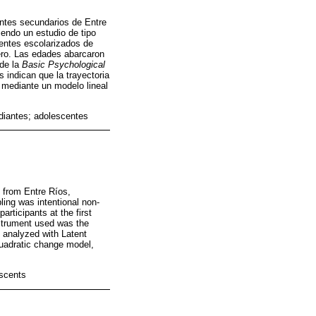
antes secundarios de Entre
iendo un estudio de tipo
centes escolarizados de
cero. Las edades abarcaron
 de la
Basic Psychological
 indican que la trayectoria
 mediante un modelo lineal
diantes; adolescentes
s from Entre Ríos,
ling was intentional non-
rticipants at the first
nstrument used was the
 analyzed with Latent
quadratic change model,
escents