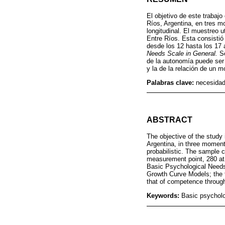
El objetivo de este trabaj
Ríos, Argentina, en tres mo
longitudinal. El muestreo 
Entre Ríos. Esta consistió
desde los 12 hasta los 17 
Needs Scale in General.
Se
de la autonomía puede ser
y la de la relación de un m
Palabras clave:
necesidad
ABSTRACT
The objective of the study 
Argentina, in three moments
probabilistic. The sample c
measurement point, 280 at 
Basic Psychological Needs 
Growth Curve Models; the f
that of competence through
Keywords:
Basic psycholo