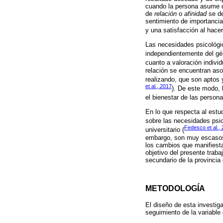
cuando la persona asume de
de
relación
o
afinidad
se de
sentimiento de importancia
y una satisfacción al hacer
Las necesidades psicológic
independientemente del gén
cuanto a valoración indivi
relación se encuentran asoc
realizando, que son aptos 
et al., 2017
). De este modo, 
el bienestar de las persona
En lo que respecta al estu
sobre las necesidades psic
Fedesco et al.,
universitario (
embargo, son muy escasos l
los cambios que manifiest
objetivo del presente trab
secundario de la provincia
METODOLOGÍA
El diseño de esta investigac
seguimiento de la variable 