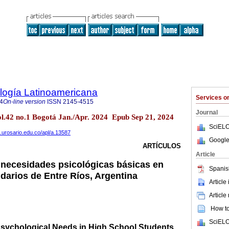
logía Latinoamericana
Services 
4
On-line version
ISSN
2145-4515
Journal
vol.42 no.1 Bogotá Jan./Apr. 2024 Epub Sep 21, 2024
SciELO
s.urosario.edu.co/apl/a.13587
Google
ARTÍCULOS
Article
s necesidades psicológicas básicas en
Spanis
darios de Entre Ríos, Argentina
Article
Article
How to 
SciELO
 Psychological Needs in High School Students