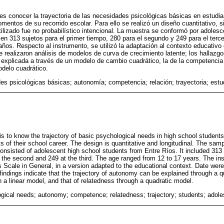
o es conocer la trayectoria de las necesidades psicológicas básicas en estudi
mentos de su recorrido escolar. Para ello se realizó un diseño cuantitativo, s
utilizado fue no probabilístico intencional. La muestra se conformó por adoles
 en 313 sujetos para el primer tiempo, 280 para el segundo y 249 para el ter
años. Respecto al instrumento, se utilizó la adaptación al contexto educativo
 realizaron análisis de modelos de curva de crecimiento latente; los hallazgos
 explicada a través de un modelo de cambio cuadrático, la de la competencia
odelo cuadrático.
es psicológicas básicas; autonomía; competencia; relación; trayectoria; estu
is to know the trajectory of basic psychological needs in high school student
 of their school career. The design is quantitative and longitudinal. The samp
onsisted of adolescent high school students from Entre Ríos. It included 313 pa
the second and 249 at the third. The age ranged from 12 to 17 years. The i
Scale in General, in a version adapted to the educational context. Date were
indings indicate that the trajectory of autonomy can be explained through a 
 a linear model, and that of relatedness through a quadratic model.
gical needs; autonomy; competence; relatedness; trajectory; students; adol