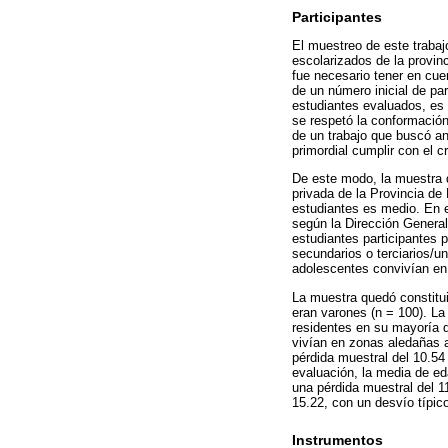
Participantes
El muestreo de este trabaj
escolarizados de la provinc
fue necesario tener en cuen
de un número inicial de pa
estudiantes evaluados, es 
se respetó la conformación
de un trabajo que buscó ana
primordial cumplir con el c
De este modo, la muestra d
privada de la Provincia de
estudiantes es medio. En e
según la Dirección Genera
estudiantes participantes 
secundarios o terciarios/un
adolescentes convivían en
La muestra quedó constitui
eran varones (n = 100). La
residentes en su mayoría 
vivían en zonas aledañas a
pérdida muestral del 10.54
evaluación, la media de ed
una pérdida muestral del 1
15.22, con un desvío típico
Instrumentos