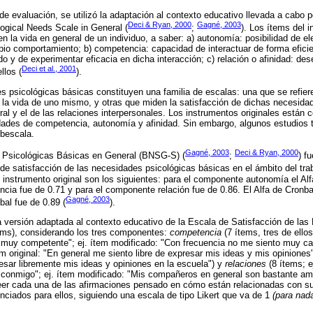
 de evaluación, se utilizó la adaptación al contexto educativo llevada a cabo
Deci & Ryan, 2000
Gagné, 2003
ogical Needs Scale in General (
;
). Los ítems del 
 la vida en general de un individuo, a saber: a) autonomía: posibilidad de ele
ropio comportamiento; b) competencia: capacidad de interactuar de forma efici
do y de experimentar eficacia en dicha interacción; c) relación o afinidad: de
Deci et al., 2001
llos (
).
 psicológicas básicas constituyen una familia de escalas: una que se refiere
 la vida de uno mismo, y otras que miden la satisfacción de dichas necesida
oral y el de las relaciones interpersonales. Los instrumentos originales están
idades de competencia, autonomía y afinidad. Sin embargo, algunos estudios 
ubescala.
Gagné, 2003
Deci & Ryan, 2000
 Psicológicas Básicas en General (BNSG-S) (
;
) f
e satisfacción de las necesidades psicológicas básicas en el ámbito del trab
el instrumento original son los siguientes: para el componente autonomía el Al
cia fue de 0.71 y para el componente relación fue de 0.86. El Alfa de Cronbac
Gagné, 2003
al fue de 0.89 (
).
 la versión adaptada al contexto educativo de la Escala de Satisfacción de la
ems), considerando los tres componentes:
competencia
(7 ítems, tres de ellos
muy competente"; ej. ítem modificado: "Con frecuencia no me siento muy cap
em original: "En general me siento libre de expresar mis ideas y mis opiniones"
sar libremente mis ideas y opiniones en la escuela") y
relaciones
(8 ítems; ej
conmigo"; ej. ítem modificado: "Mis compañeros en general son bastante am
 leer cada una de las afirmaciones pensado en cómo están relacionadas con su
ciados para ellos, siguiendo una escala de tipo Likert que va de 1
(para nad