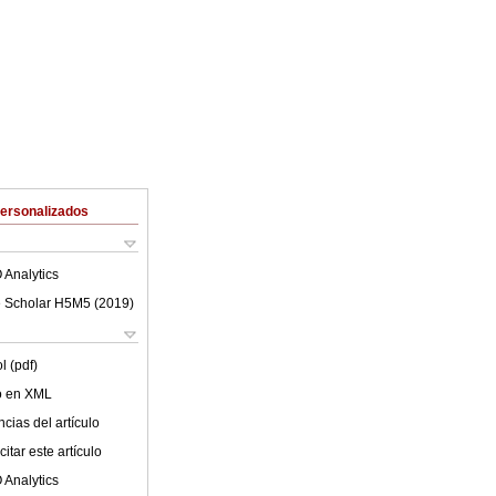
Personalizados
 Analytics
 Scholar H5M5 (
2019
)
l (pdf)
lo en XML
cias del artículo
itar este artículo
 Analytics