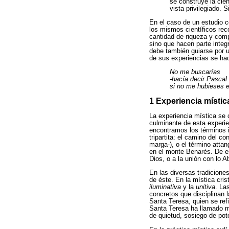
se construye la cie
vista privilegiado.
En el caso de un estudio c
los mismos científicos reco
cantidad de riqueza y comp
sino que hacen parte integ
debe también guiarse por u
de sus experiencias se hac
No me buscarías
-hacía decir Pascal
si no me hubieses 
1 Experiencia místic
La experiencia mística se c
culminante de esta experien
encontramos los términos it
tripartita: el camino del 
marga-), o el término atta
en el monte Benarés. De es
Dios, o a la unión con lo 
En las diversas tradicione
de éste. En la mística cris
iluminativa
y la
unitiva
. La
concretos que disciplinan l
Santa Teresa, quien se ref
Santa Teresa ha llamado ma
de quietud, sosiego de pote