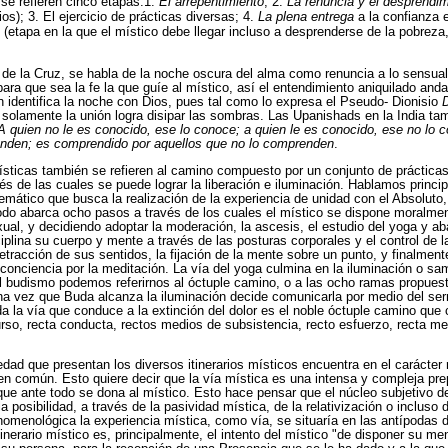
 se refieren cinco etapas:1.
El arrepentimiento
; 2.
La renuncia y el desprendi
ios); 3. El ejercicio de prácticas diversas; 4.
La plena entrega
a la confianza 
 (etapa en la que el místico debe llegar incluso a desprenderse de la pobreza
 de la Cruz, se habla de la noche oscura del alma como renuncia a lo sensu
ara que sea la fe la que guíe al místico, así el entendimiento aniquilado anda 
an identifica la noche con Dios, pues tal como lo expresa el Pseudo- Dionisio
í solamente la unión logra disipar las sombras. Las Upanishads en la India tam
A quien no le es conocido, ese lo conoce; a quien le es conocido, ese no lo
enden; es comprendido por aquellos que no lo comprenden
.
ísticas también se refieren al camino compuesto por un conjunto de prácticas 
vés de las cuales se puede lograr la liberación e iluminación. Hablamos princ
emático que busca la realización de la experiencia de unidad con el Absoluto,
odo abarca ocho pasos a través de los cuales el místico se dispone moralment
xual, y decidiendo adoptar la moderación, la ascesis, el estudio del yoga y a
plina su cuerpo y mente a través de las posturas corporales y el control de l
retracción de sus sentidos, la fijación de la mente sobre un punto, y finalment
 conciencia por la meditación. La vía del yoga culmina en la iluminación o sam
el budismo podemos referirnos al óctuple camino, o a las ocho ramas propuest
a vez que Buda alcanza la iluminación decide comunicarla por medio del ser
la vía que conduce a la extinción del dolor es el noble óctuple camino que c
curso, recta conducta, rectos medios de subsistencia, recto esfuerzo, recta m
dad que presentan los diversos itinerarios místicos encuentra en el carácter
en común. Esto quiere decir que la vía mística es una intensa y compleja pre
 que ante todo se dona al místico. Esto hace pensar que el núcleo subjetivo d
 posibilidad, a través de la pasividad mística, de la relativización o incluso d
omenológica la experiencia mística, como vía, se situaría en las antípodas d
itinerario místico es, principalmente, el intento del místico "de disponer su m