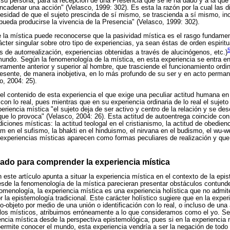
a su persona, para la recepción de una Presencia que se le ha dado y a la qu
ncadenar una acción" (Velasco, 1999: 302). Es esta la razón por la cual las d
cesidad de que el sujeto prescinda de sí mismo, se trascienda a sí mismo, i
ueda producirse la vivencia de la Presencia" (Velasco, 1999: 302).
la mística puede reconocerse que la pasividad mística es el rasgo fundament
cter singular sobre otro tipo de experiencias, ya sean éstas de orden espiritu
s de autorrealización, experiencias obtenidas a través de alucinógenos, etc.)
undo. Según la fenomenología de la mística, en esta experiencia se entra en 
eramente anterior y superior al hombre, que trasciende el funcionamiento ordi
resente, de manera inobjetiva, en lo más profundo de su ser y en acto perma
o, 2004: 25).
el contenido de esta experiencia el que exige una peculiar actitud humana en 
on lo real, pues mientras que en su experiencia ordinaria de lo real el sujeto
xperiencia mística "el sujeto deja de ser activo y centro de la relación y se d
que lo provoca" (Velasco, 2004: 26). Esta actitud de autoentrega coincide con
iciones místicas: la actitud teologal en el cristianismo, la actitud de obedienc
am en el sufismo, la bhakti en el hinduismo, el nirvana en el budismo, el wu-w
s experiencias místicas aparecen como formas peculiares de realización y q
zado para comprender la experiencia mística
n este artículo apunta a situar la experiencia mística en el contexto de la epis
sde la fenomenología de la mística parecieran presentar obstáculos contunde
omenología, la experiencia mística es una experiencia holística que no admite
r la epistemología tradicional. Este carácter holístico sugiere que en la exper
o-objeto por medio de una unión o identificación con lo real, o incluso de una 
 los místicos, atribuimos erróneamente a lo que consideramos como el yo. Se
encia mística desde la perspectiva epistemológica, pues si en la experiencia 
 permite conocer el mundo, esta experiencia vendría a ser la negación de todo