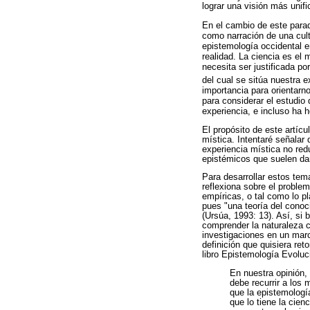
lograr una visión más unifi
En el cambio de este para
como narración de una cultu
epistemología occidental e
realidad. La ciencia es el 
necesita ser justificada po
del cual se sitúa nuestra e
importancia para orientarno
para considerar el estudio 
experiencia, e incluso ha h
El propósito de este artíc
mística. Intentaré señalar
experiencia mística no red
epistémicos que suelen da
Para desarrollar estos tem
reflexiona sobre el proble
empíricas, o tal como lo p
pues "una teoría del conoc
(Ursúa, 1993: 13). Así, si
comprender la naturaleza co
investigaciones en un marco
definición que quisiera re
libro Epistemología Evoluc
En nuestra opinión,
debe recurrir a los
que la epistemologí
que lo tiene la cien