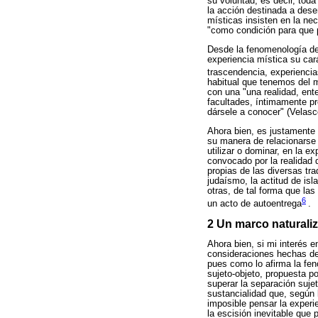
su voluntad, es decir, tod
la acción destinada a dese
místicas insisten en la ne
"como condición para que p
Desde la fenomenología de 
experiencia mística su cará
trascendencia, experiencia
habitual que tenemos del m
con una "una realidad, ent
facultades, íntimamente p
dársele a conocer" (Velasc
Ahora bien, es justamente 
su manera de relacionarse c
utilizar o dominar, en la e
convocado por la realidad 
propias de las diversas trad
judaísmo, la actitud de isl
otras, de tal forma que la
6
un acto de autoentrega
.
2 Un marco naturali
Ahora bien, si mi interés e
consideraciones hechas de
pues como lo afirma la fen
sujeto-objeto, propuesta po
superar la separación sujet
sustancialidad que, según
imposible pensar la experi
la escisión inevitable que