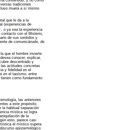
e ha consentido, y no como
iversas tradiciones
ncluso muera a sí mismo
al que le da a la
al (experiencias de
5
, o ya sea la experiencia
contacto con el Misterio,
nario de sus sentidos y
nente de comunicársele, de
la que el hombre invierte
 desea conocer, explicar,
escubre descentrado y
 las actitudes concretas
ia y fidelidad en el
ei en el taoísmo, entre
ue tienen como fundamento
temología, las anteriores
ntes a este propósito,
 la habitual separación
iencia mística se logra
aniquilación de la
gún esto, parece casi
mística el místico supera
 discurso epistemológico