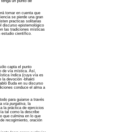
e tenga un punto de
.
erá tomar en cuenta que
ciencia se pierde una gran
sten practicas solitarias
el discurso epistemológico
n las tradiciones místicas
estudio científico.
sólo capta el punto
o de vía mística. Así,
mística índica (cuya vía es
e la devoción -bhakti
 habló Buda en su discurso
diciones conduce el alma a
todo para guiarse a través
la
vía purgativa
, la
a la práctica de ejercicios
vía tal como la describe
co que culmina en lo que
 de recogimiento, oración