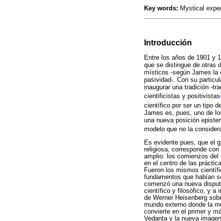
Key words:
Mystical exper
Introducción
Entre los años de 1901 y 1
que se distingue de otras d
místicos -según James la ex
pasividad-. Con su particu
inaugurar una tradición -t
cientificistas y positivistas
científico por ser un tipo
James es, pues, uno de los
una nueva posición epistem
modelo que no la considera
Es evidente pues, que el g
religiosa, corresponde con
amplio: los comienzos del 
en el centro de las prácti
Fueron los mismos científi
fundamentos que habían sost
comenzó una nueva disputa 
científico y filosófico, y a
de Werner Heisenberg sobre
mundo externo donde la me
convierte en el primer y m
Vedanta y la nueva imagen 