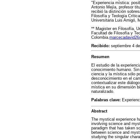
"Experiencia mística: posi
Antonio Mejía, profesor titu
recibió la distinción sobre
Filosofía y Teología Crític
Universitaria Luis Amigó, 
** Magister en Filosofía, 
Facultad de Filosofía y Te
Colombia.
marcecadavid2
Recibido:
septiembre 4 de
Resumen
El estudio de la experien
conocimiento humano. Sin 
ciencia y la mística sólo 
desconocimiento en el camb
contextualizar este diálogo
mística en su dimensión bi
naturalizado.
Palabras clave:
Experienci
Abstract
The mystical experience ha
involving science and mysti
paradigm that has taken sci
between science and mystic
studying the singular chara