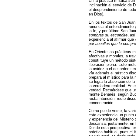
En la práctica mística sufí
inclinación al servicio de D
el desprendimiento de todo
en Dios).
En los textos de San Juan
renuncia al entendimiento p
la fe; y por último San Ju
sombras su escondite
, as
experiencia al afirmar que
por aquellos que lo compr
En Oriente las prácticas m
afectivas y morales, a tra
consti tuye un método sist
liberación plena. Este mét
la avidez o el desorden se
vía además el místico disci
prepara al místico para la 
se logra la absorción de la
la verdadera realidad. En 
verdad. Recuérdese que un
monte Benarés, según Buda 
recta intención, recto dis
concentración.
Como puede verse, la varie
esta experiencia un punto 
y experiencia del Misterio
descansa, justamente, en la
Desde esta perspectiva fen
práctica habitual, pues el 