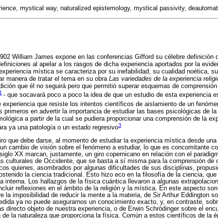
ience, mystical way, naturalized epistemology, mystical passivity, deautomat
902 William James expone en las conferencias Gifford su célebre definición d
efiniciones al apelar a los rasgos de dicha experiencia aportados por la evide
periencia mística se caracteriza por su inefabilidad, su cualidad noética, su
lar manera de tratar el tema en su obra
Las variedades de la experiencia relig
radición que él no seguirá pero que permitió superar esquemas de comprensión
1
- que socavará poco a poco la idea de que un estudio de esta experiencia e
 de experiencia que resiste los intentos científicos de aislamiento de un fenó
 primeros en advertir la importancia de estudiar las bases psicológicas de l
ológica a partir de la cual se pudiera proporcionar una comprensión de la ex
3
ra ya una patología o un estado regresivo
iro que debe darse, al momento de estudiar la experiencia mística desde una 
 un cambio de visión sobre el fenómeno a estudiar, lo que es concomitante 
siglo XX marcan, justamente, un giro copernicano en relación con el paradig
cas culturales de Occidente, que se basta a sí misma para la comprensión de
cos quienes, asombrados por algunas dificultades de sus disciplinas, propusi
enido la ciencia tradicional. Esto hizo eco en la filosofía de la ciencia, que 
interna. Los hallazgos de la física cuántica llevaron a algunas extrapolacion
 incluir reflexiones en el ámbito de la religión y la mística. En este aspecto so
 la imposibilidad de reducir la mente a la materia, de Sir Arthur Eddington s
dida ya no puede asegurarnos un conocimiento exacto, y, en contraste, so
ás directo objeto de nuestra experiencia, o de Erwin Schrödinger sobre el encu
de la naturaleza que proporciona la física. Común a estos científicos de la é