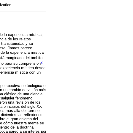
ization.
e la experiencia mística,
ncia de los relatos
 transitoriedad y su
iosa
, James parece
 de la experiencia mística
stá marginado del ámbito
2
meno para su comprensión
a experiencia mística desde
periencia mística con un
perspectiva no teológica o
con un cambio de visión más
ma clásico de una ciencia
 cualquier fenómeno.
eron una revisión de los
a principios del siglo XX
es más allá del terreno
n dicientes las reflexiones
obre el gran enigma del
bre cómo nuestra mente se
entro de la doctrina
poca parecía su interés por