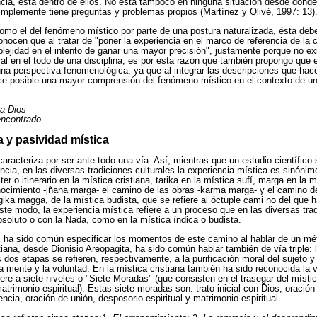
ncia, está dentro de ellos. No está tampoco en ninguna situación desde dond
 Simplemente tiene preguntas y problemas propios (Martínez y Olivé, 1997: 13)
omo el del fenómeno místico por parte de una postura naturalizada, ésta deb
nocen que al tratar de "poner la experiencia en el marco de referencia de la 
lejidad en el intento de ganar una mayor precisión", justamente porque no exi
ral en el todo de una disciplina; es por esta razón que también propongo que 
na perspectiva fenomenológica, ya que al integrar las descripciones que hace
e posible una mayor comprensión del fenómeno místico en el contexto de un 
 a Dios-
encontrado
a y pasividad mística
aracteriza por ser ante todo una vía. Así, mientras que un estudio científico 
cia, en las diversas tradiciones culturales la experiencia mística es sinónim
er o itinerario en la mística cristiana, tarika en la mística sufí, marga en la 
conocimiento -jñana marga- el camino de las obras -karma marga- y el camino d
ngika magga, de la mística budista, que se refiere al óctuple cami no del que
te modo, la experiencia mística refiere a un proceso que en las diversas tra
Absoluto o con la Nada, como en la mística índica o budista.
s ha sido común especificar los momentos de este camino al hablar de un mé
tiana, desde Dionisio Areopagita, ha sido común hablar también de vía triple: 
s dos etapas se refieren, respectivamente, a la purificación moral del sujeto y 
a mente y la voluntad. En la mística cristiana también ha sido reconocida la 
iere a siete niveles o "Siete Moradas" (que consisten en el trasegar del místi
trimonio espiritual). Estas siete moradas son: trato inicial con Dios, oración
ncia, oración de unión, desposorio espiritual y matrimonio espiritual.