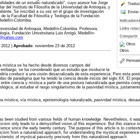
bilidades de un estudio naturalizado", cuyo asesor fue Jorge
Traduc
lar del Instituto de Filosofía de la Universidad de Antioquia, y
saliente. Se inscribió a su vez en el grupo de investigación
Enviar 
a de la Facultad de Filosofía y Teología de la Fundación
Medellín-Colombia.
Indicadore
Links rela
Universidad de Antioquia, Medellín-Colombia. Profesora,
ología, Fundación Universitaria Luis Amigó, Medellín-
Compartir
6@yahoo.com
Otros
 2012 |
Aprobado
: noviembre 23 de 2012
Otros
Permali
cia mística se ha hecho desde diversos campos del
embargo, se ha considerado que un estudio que involucre la
podría conducir a una visión desacralizada de esta experiencia. Pero esta post
io de paradigma que ha tenido la ciencia desde inicios del siglo XX. El propó
 entre ciencia y mística a partir de una postura naturalizada que permita com
ológica, al estudiar el rasgo singularísimo de la pasividad mística, justamen
a mística, vía mística, epistemología naturalizada, pasividad mística, desau
s been studied from various fields of human knowledge. Nevertheless, it was
cism only leads to a demystified vision of this experience. But this stance is
ence since the early twenty century. The purpose of this article is to context
ism from a naturalized approach, for understanding the mystical experience i
cteristic of mystical passivity precisely from this naturalized approach.