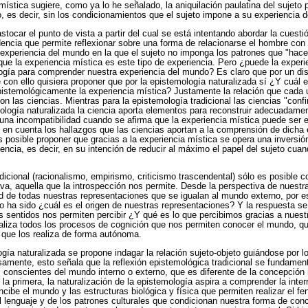
mística sugiere, como ya lo he señalado, la aniquilación paulatina del sujeto 
o, es decir, sin los condicionamientos que el sujeto impone a su experiencia de
stocar el punto de vista a partir del cual se está intentando abordar la cuest
encia que permite reflexionar sobre una forma de relacionarse el hombre con l
 experiencia del mundo en la que el sujeto no imponga los patrones que "hac
ue la experiencia mística es este tipo de experiencia. Pero ¿puede la exper
logía para comprender nuestra experiencia del mundo? Es claro que por un di
e con ello quisiera proponer que por la epistemología naturalizada sí ¿Y cuál 
pistemológicamente la experiencia mística? Justamente la relación que cada
on las ciencias. Mientras para la epistemología tradicional las ciencias "con
emología naturalizada la ciencia aporta elementos para reconstruir adecuadam
 una incompatibilidad cuando se afirma que la experiencia mística puede ser e
n en cuenta los hallazgos que las ciencias aportan a la comprensión de dicha 
es posible proponer que gracias a la experiencia mística se opera una inversió
iencia, es decir, en su intención de reducir al máximo el papel del sujeto cua
icional (racionalismo, empirismo, criticismo trascendental) sólo es posible co
va, aquella que la introspección nos permite. Desde la perspectiva de nuestra
ad de todas nuestras representaciones que se igualan al mundo externo, por e
o ha sido ¿cuál es el origen de nuestras representaciones? Y la respuesta s
os sentidos nos permiten percibir ¿Y qué es lo que percibimos gracias a nuest
liza todos los procesos de cognición que nos permiten conocer el mundo, qu
 que los realiza de forma autónoma.
ogía naturalizada se propone indagar la relación sujeto-objeto guiándose por 
iosamente, esto señala que la reflexión epistemológica tradicional se fundame
nscientes del mundo interno o externo, que es diferente de la concepción n
 la primera, la naturalización de la epistemología aspira a comprender la inter
cibe el mundo y las estructuras biológica y física que permiten realizar el 
l lenguaje y de los patrones culturales que condicionan nuestra forma de conce