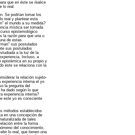
para que en éste se realice
 lo real.
ión. Se podrían tomar los
o real y plantear esta
en" el mundo a su medida?
iencia mística ser tomada
scurso epistemológico
es la razón para que una u
 una de estas
firman" sus postulados
ente sus postulados
studiada a la luz de la
experiencia. Incluso, a
n epistémica en su propio y
ndo éste se relaciona con la
nsiderar la relación sujeto-
 experiencia interna el yo
so la pregunta del
e ha dado según lo que
ra experiencia interna?
e este yo es consciente
los métodos establecidos
nta en una concepción de
aturalizada de tales
relación entre la forma
fenómeno del conocimiento,
bir lo real, que tienen una