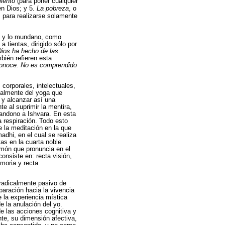
miento
(para poner cualquier
en Dios; y 5.
La pobreza
, o
, para realizarse solamente
al y lo mundano, como
a tientas, dirigido sólo por
Dios ha hecho de las
bién refieren esta
 conoce. No es comprendido
corporales, intelectuales,
ipalmente del yoga que
 y alcanzar así una
e al suprimir la mentira,
bandono a Ishvara. En esta
a respiración. Todo esto
e la meditación en la que
adhi, en el cual se realiza
as en la cuarta noble
món que pronuncia en el
onsiste en: recta visión,
emoria y recta
 radicalmente pasivo de
paración hacia la vivencia
e la experiencia mística
e la anulación del yo.
e las acciones cognitiva y
ente, su dimensión afectiva,