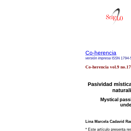
Co-herencia
versión impresa
ISSN
1794-
Co-herencia vol.9 no.17 
Pasividad místic
natural
Mystical pass
unde
Lina Marcela Cadavid Ra
* Este artículo presenta re