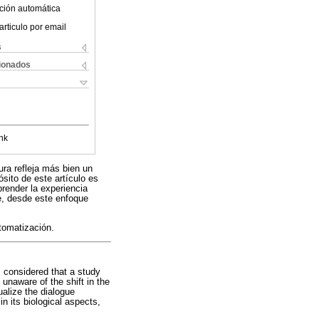
ción automática
articulo por email
s
cionados
nk
ura refleja más bien un
sito de este artículo es
prender la experiencia
te, desde este enfoque
tomatización.
 considered that a study
 unaware of the shift in the
ualize the dialogue
n its biological aspects,