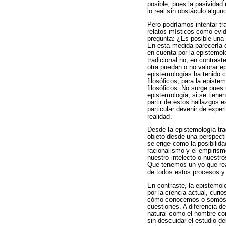
posible, pues la pasividad 
lo real sin obstáculo algun
Pero podríamos intentar tra
relatos místicos como evid
pregunta: ¿Es posible una
En esta medida parecería q
en cuenta por la epistemo
tradicional no, en contrast
otra puedan o no valorar e
epistemologías ha tenido c
filosóficos, para la epist
filosóficos. No surge pues
epistemología, si se tiene
partir de estos hallazgos 
particular devenir de exper
realidad.
Desde la epistemología trad
objeto desde una perspecti
se erige como la posibilid
racionalismo y el empirism
nuestro intelecto o nuestr
Que tenemos un yo que rea
de todos estos procesos y
En contraste, la epistemol
por la ciencia actual, cur
cómo conocemos o somos co
cuestiones. A diferencia de
natural como el hombre con
sin descuidar el estudio de