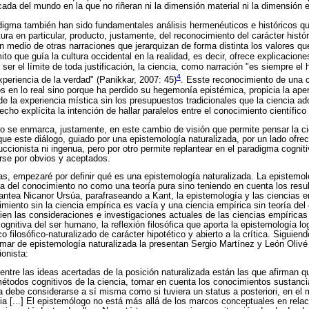
cada del mundo en la que no riñeran ni la dimensión material ni la dimensión e
digma también han sido fundamentales análisis hermenéuticos e históricos qu
ra en particular, producto, justamente, del reconocimiento del carácter históri
n medio de otras narraciones que jerarquizan de forma distinta los valores que
mito que guía la cultura occidental en la realidad, es decir, ofrece explicacion
r ser el límite de toda justificación, la ciencia, como narración "es siempre el
4
xperiencia de la verdad" (Panikkar, 2007: 45)
. Esste reconocimiento de una c
s en lo real sino porque ha perdido su hegemonía epistémica, propicia la apert
de la experiencia mística sin los presupuestos tradicionales que la ciencia ado
echo explícita la intención de hallar paralelos entre el conocimiento científico
ulo se enmarca, justamente, en este cambio de visión que permite pensar la ci
 que este diálogo, guiado por una epistemología naturalizada, por un lado ofr
uccionista ni ingenua, pero por otro permite replantear en el paradigma cogni
rse por obvios y aceptados.
as, empezaré por definir qué es una epistemología naturalizada. La epistemol
ma del conocimiento no como una teoría pura sino teniendo en cuenta los resu
lantea Nicanor Ursúa, parafraseando a Kant, la epistemología y las ciencias e
imiento sin la ciencia empírica es vacía y una ciencia empírica sin teoría de
 bien las consideraciones e investigaciones actuales de las ciencias empíric
gnitiva del ser humano, la reflexión filosófica que aporta la epistemología l
 filosófico-naturalizado de carácter hipotético y abierto a la crítica. Siguiend
tomar de epistemología naturalizada la presentan Sergio Martínez y León Oliv
ionista:
 entre las ideas acertadas de la posición naturalizada están las que afirman q
 métodos cognitivos de la ciencia, tomar en cuenta los conocimientos sustancia
a debe considerarse a sí misma como si tuviera un status a posteriori, en el
cia [...] El epistemólogo no está más allá de los marcos conceptuales en rela