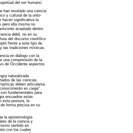
spiritual del ser humano.
e han revelado una ciencia
co y cultural de la onto-
 hacen significativa la
es pero ella misma no
 horizonte aceptado dentro
iencia débil, no en su
ura del discurso científico
ptó frente a este tipo de
 y las tradiciones místicas.
encia en diálogo con la
ece una comprensión de la
tivo de Occidente aspectos
ogía naturalizada
ltados de las ciencias
mpíricas deben articularse,
l conocimiento es ciega"
as son fundamentales para
ogra encuadrar estas
o esta postura, la
é de forma precisa en su
ue la epistemología
les de la ciencia y
 mismo sentido en
ción con los cuales