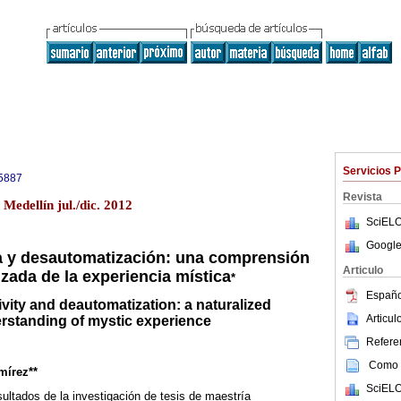
Servicios 
5887
Revista
Medellín jul./dic. 2012
SciELO
Google
a y desautomatización: una comprensión
Articulo
izada de la experiencia mística
*
Españo
ivity and deautomatization: a naturalized
Articu
rstanding of mystic experience
Referen
Como c
mírez**
SciELO
sultados de la investigación de tesis de maestría