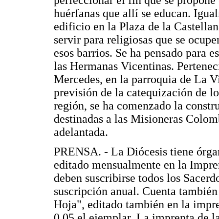
perfeccionar el fin que se propone 
huérfanas que allí se educan. Igua
edificio en la Plaza de la Castella
servir para religiosas que se ocup
esos barrios. Se ha pensado para e
las Hermanas Vicentinas. Perteneci
Mercedes, en la parroquia de La Vi
previsión de la catequización de lo
región, se ha comenzado la constr
destinadas a las Misioneras Colomb
adelantada.
PRENSA. - La Diócesis tiene órgan
editado mensualmente en la Impren
deben suscribirse todos los Sacerd
suscripción anual. Cuenta también
Hoja", editado también en la impr
0,05 el ejemplar. La imprenta de l