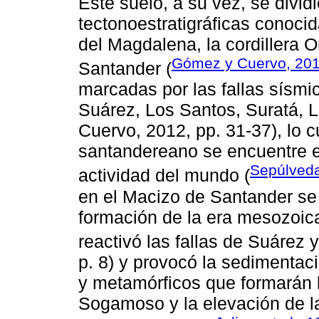
Este suelo, a su vez, se dividi
tectonoestratigráficas conoci
del Magdalena, la cordillera O
Gómez y Cuervo, 20
Santander (
marcadas por las fallas sísm
Suárez, Los Santos, Suratá, 
Cuervo, 2012, pp. 31-37), lo cu
santandereano se encuentre 
Sepúlveda
actividad del mundo (
en el Macizo de Santander se
formación de la era mesozoica
reactivó las fallas de Suárez
p. 8) y provocó la sedimentac
y metamórficos que formarán 
Sogamoso y la elevación de l