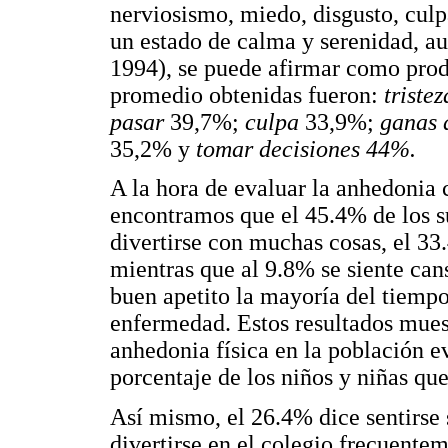
nerviosismo, miedo, disgusto, culp
un estado de calma y serenidad, a
1994), se puede afirmar como prod
promedio obtenidas fueron:
triste
pasar
39,7%;
culpa
33,9%;
ganas 
35,2% y
tomar decisiones 44%.
A la hora de evaluar la anhedonia
encontramos que el 45.4% de los s
divertirse con muchas cosas, el 33
mientras que al 9.8% se siente ca
buen apetito la mayoría del tiempo
enfermedad. Estos resultados mues
anhedonia física en la población e
porcentaje de los niños y niñas qu
Así mismo, el 26.4% dice sentirse
divertirse en el colegio frecuente