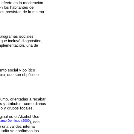
 efecto en la moderación
n los habitantes del
ades previstas de la misma
e programas sociales
 que incluyó diagnóstico,
implementación, una de
to social y político
io, que son el público
sumo, orientadas a recabar
 y atributos, como diarios
co y grupos focales.
ginal es el Alcohol Use
 Santo Domingo (2000
), con
 una validez interna
studio se confirman los