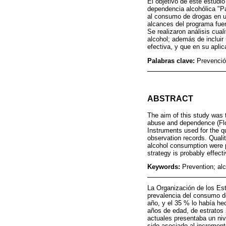
El objetivo de este estudi
dependencia alcohólica "Pa
al consumo de drogas en un
alcances del programa fuer
Se realizaron análisis cua
alcohol; además de incluir
efectiva, y que en su apli
Palabras clave:
Prevenció
ABSTRACT
The aim of this study was 
abuse and dependence (Flór
Instruments used for the qu
observation records. Quali
alcohol consumption were p
strategy is probably effecti
Keywords:
Prevention; al
La Organización de los Es
prevalencia del consumo d
año, y el 35 % lo había h
años de edad, de estratos 
actuales presentaba un niv
sido asociado al incremen