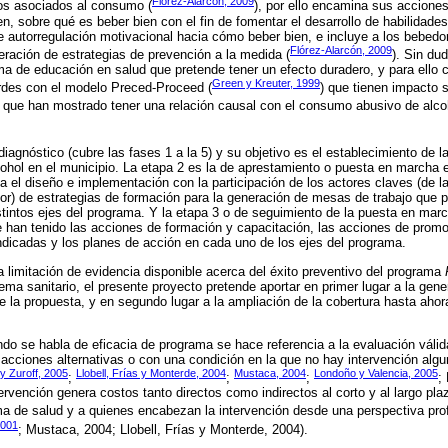
Flórez-Alarcón, 2009
gos asociados al consumo (
), por ello encamina sus accione
n, sobre qué es beber bien con el fin de fomentar el desarrollo de habilidad
 autorregulación motivacional hacia cómo beber bien, e incluye a los bebed
Flórez-Alarcón, 2009
eración de estrategias de prevención a la medida (
). Sin du
ma de educación en salud que pretende tener un efecto duradero, y para ell
Green y Kreuter, 1999
ordes con el modelo Preced-Proceed (
) que tienen impacto s
 que han mostrado tener una relación causal con el consumo abusivo de alcoh
diagnóstico (cubre las fases 1 a la 5) y su objetivo es el establecimiento de 
hol en el municipio. La etapa 2 es la de aprestamiento o puesta en marcha e 
ca el diseño e implementación con la participación de los actores claves (de l
ior) de estrategias de formación para la generación de mesas de trabajo que p
stintos ejes del programa. Y la etapa 3 o de seguimiento de la puesta en marc
 han tenido las acciones de formación y capacitación, las acciones de prom
indicadas y los planes de acción en cada uno de los ejes del programa.
a limitación de evidencia disponible acerca del éxito preventivo del programa
tema sanitario, el presente proyecto pretende aportar en primer lugar a la gen
de la propuesta, y en segundo lugar a la ampliación de la cobertura hasta ahor
do se habla de eficacia de programa se hace referencia a la evaluación válid
cciones alternativas o con una condición en la que no hay intervención algu
 y Zuroff, 2005
Llobell, Frías y Monterde, 2004
Mustaca, 2004
Londoño y Valencia, 2005
;
;
;
;
ntervención genera costos tanto directos como indirectos al corto y al largo pla
ema de salud y a quienes encabezan la intervención desde una perspectiva prof
2001
; Mustaca, 2004; Llobell, Frías y Monterde, 2004).