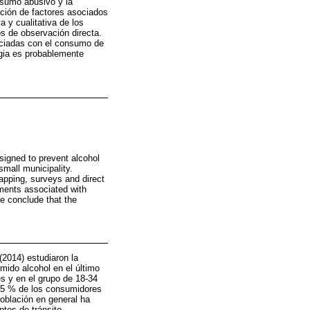
nsumo abusivo y la
ación de factores asociados
 y cualitativa de los
s de observación directa.
sociadas con el consumo de
egia es probablemente
signed to prevent alcohol
mall municipality.
mapping, surveys and direct
ments associated with
e conclude that the
2014) estudiaron la
ido alcohol en el último
s y en el grupo de 18-34
l 35 % de los consumidores
oblación en general ha
tes de tránsito.