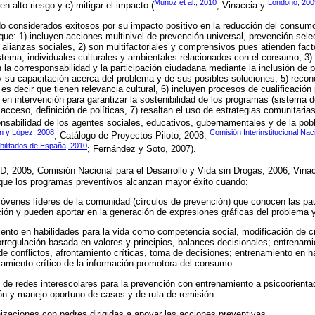
Muñoz et al., 2010
Londoño, 200
 alto riesgo y c) mitigar el impacto (
; Vinaccia y
 considerados exitosos por su impacto positivo en la reducción del consumo
ue: 1) incluyen acciones multinivel de prevención universal, prevención sele
 alianzas sociales, 2) son multifactoriales y comprensivos pues atienden facto
istema, individuales culturales y ambientales relacionados con el consumo, 3)
la corresponsabilidad y la participación ciudadana mediante la inclusión de
 su capacitación acerca del problema y de sus posibles soluciones, 5) recon
es decir que tienen relevancia cultural, 6) incluyen procesos de cualificación
 en intervención para garantizar la sostenibilidad de los programas (sistema 
 acceso, definición de políticas, 7) resaltan el uso de estrategias comunitari
nsabilidad de los agentes sociales, educativos, gubernamentales y de la pobl
n y López, 2008
Comisión Interinstitucional Na
; Catálogo de Proyectos Piloto, 2008;
bilitados de España, 2010
; Fernández y Soto, 2007).
D, 2005; Comisión Nacional para el Desarrollo y Vida sin Drogas, 2006; Vina
que los programas preventivos alcanzan mayor éxito cuando:
jóvenes líderes de la comunidad (círculos de prevención) que conocen las pau
n y pueden aportar en la generación de expresiones gráficas del problema y
ento en habilidades para la vida como competencia social, modificación de c
orregulación basada en valores y principios, balances decisionales; entrenamie
e conflictos, afrontamiento críticas, toma de decisiones; entrenamiento en ha
samiento crítico de la información promotora del consumo.
n de redes interescolares para la prevención con entrenamiento a psicoorient
ón y manejo oportuno de casos y de ruta de remisión.
zaciones con padres dirigidas a apoyar las acciones preventivas.