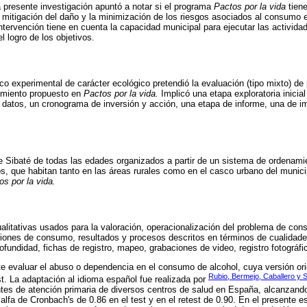
a presente investigación apuntó a notar si el programa
Pactos por la vida
tiene
 mitigación del daño y la minimización de los riesgos asociados al consumo e
intervención tiene en cuenta la capacidad municipal para ejecutar las activid
l logro de los objetivos.
ico experimental de carácter ecológico pretendió la evaluación (tipo mixto) d
imiento propuesto en
Pactos por la vida.
Implicó una etapa exploratoria inicial
 datos, un cronograma de inversión y acción, una etapa de informe, una de 
e Sibaté de todas las edades organizados a partir de un sistema de ordenamien
, que habitan tanto en las áreas rurales como en el casco urbano del municip
os por la vida.
alitativas usados para la valoración, operacionalización del problema de con
iones de consumo, resultados y procesos descritos en términos de cualidades
ofundidad, fichas de registro, mapeo, grabaciones de video, registro fotográfi
te evaluar el abuso o dependencia en el consumo de alcohol, cuya versión ori
Rubio, Bermejo, Caballero y
st. La adaptación al idioma español fue realizada por
es de atención primaria de diversos centros de salud en España, alcanzando
alfa de Cronbach's de 0.86 en el test y en el retest de 0.90. En el presente e