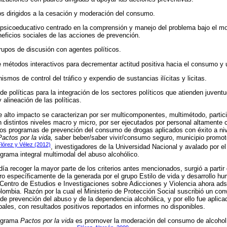
os dirigidos a la cesación y moderación del consumo.
 psicoeducativo centrado en la comprensión y manejo del problema bajo el mo
neficios sociales de las acciones de prevención.
rupos de discusión con agentes políticos.
e métodos interactivos para decrementar actitud positiva hacia el consumo y 
smos de control del tráfico y expendio de sustancias ilícitas y licitas.
 de políticas para la integración de los sectores políticos que atienden juvent
 alineación de las políticas.
alto impacto se caracterizan por ser multicomponentes, multimétodo, partici
n distintos niveles macro y micro, por ser ejecutados por personal altamente 
e los programas de prevención del consumo de drogas aplicados con éxito a ni
Pactos por la vida,
saber beber/saber vivir/consumo seguro, municipio promot
lórez y Vélez (2012)
, investigadores de la Universidad Nacional y avalado por el 
grama integral multimodal del abuso alcohólico.
a recoger la mayor parte de los criterios antes mencionados, surgió a partir d
ro específicamente de la generada por el grupo Estilo de vida y desarrollo h
Centro de Estudios e Investigaciones sobre Adicciones y Violencia ahora adsc
lombia. Razón por la cual el Ministerio de Protección Social suscribió un conv
a de prevención del abuso y de la dependencia alcohólica, y por ello fue aplic
pales, con resultados positivos reportados en informes no disponibles.
rograma
Pactos por la vida
es promover la moderación del consumo de alcohol, 