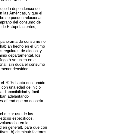
 que la dependencia del
n las Américas, y que el
ibe se pueden relacionar
emprano del consumo de
l de Estupefacientes,
el panorama de consumo no
 habían hecho en el último
 regulares de alcohol y
inio departamental, los
ogotá se ubica en el
onal; sin duda el consumo
, menor densidad
ue el 79 % había consumido
; con una edad de inicio
 disponibilidad y fácil
taban adelantando
es afirmó que no conocía
el mejor uso de los
ósticos específicos,
nvolucrados en la
d en general), para que con
tivos, b) disminuir factores