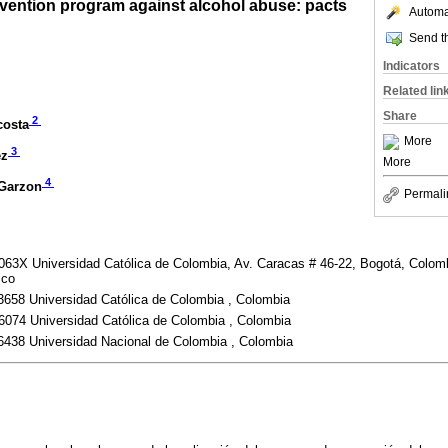
ervention program against alcohol abuse: pacts
Automat
Send th
Indicators
Related lin
Share
2
costa
More
3
ez
More
4
 Garzon
Permali
3X Universidad Católica de Colombia, Av. Caracas # 46-22, Bogotá, Colom
.co
658 Universidad Católica de Colombia , Colombia
074 Universidad Católica de Colombia , Colombia
438 Universidad Nacional de Colombia , Colombia