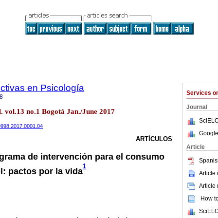
ctivas en Psicología
Services 
8
Journal
ol. vol.13 no.1 Bogotá Jan./June 2017
SciELO
-9998.2017.0001.04
Google
ARTÍCULOS
Article
ograma de intervención para el consumo
Spanis
1
: pactos por la vida
Article
Article
How to 
SciELO