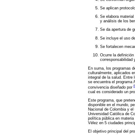
Se aplican protocol
Se elabora material
y análisis de los be
Se da apertura de g
Se incluye el uso d
Se fortalecen mecani
Ocurre la definición
corresponsabilidad y
En suma, los programas de 
culturalmente, aplicados e
integral de la salud. Entr
se encuentra el programa
F
convivencia diseñado por
cual es considerado un pro
Este programa, que pretendí
disponible en el mundo, pe
Nacional de Colombia y el 
Universidad Católica de Co
política pública en materi
Vélez en 5 ciudades princi
El objetivo principal del p