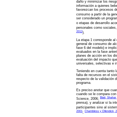
daño y minimizar los ries
información a quienes bebe
favorezcan los procesos de
consumo a partir de la gen
ser considerado un progra
o etapas de desarrollo ac
personales como sociales,
2012
).
La etapa 1 corresponde al 
general de consumo de alco
fase 6 del modelo) e impli
evaluados en la fase anter
planes de acción en los di
evaluación del impacto que
universales, selectivas e 
Teniendo en cuenta tanto l
falta de recursos en el sis
respecto de la validación 
programa.
Es preciso anotar que cuan
cuando se le compara con a
Blatt, Shahar
Science, 2006;
prensa), y analizar si la i
participantes sino al sist
2001
Chambless y Ollendick, 
;