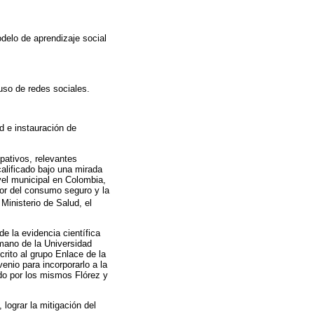
delo de aprendizaje social
uso de redes sociales.
ud e instauración de
pativos, relevantes
calificado bajo una mirada
vel municipal en Colombia,
or del consumo seguro y la
Ministerio de Salud, el
e la evidencia científica
umano de la Universidad
rito al grupo Enlace de la
enio para incorporarlo a la
ado por los mismos Flórez y
lograr la mitigación del