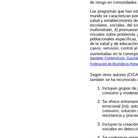
de riesgo en comunidades en
Los programas que han sido
mundo se caracterizan porq
salud y establecimiento de
escolares, sociales, del s
multimétodo, 4) promueven 
sociales sobre problemas y
poblacionales específicas, 
de la salud y de educación
casos, remisión, control al
sustentadas en la correspo
Santiaga, Frederickson, Guzmá
Federación de Alcohólicos Reha
Según otros autores (CICA
también se ha reconocido 
Incluyen grupos de 
consumo y moderació
Se ofrece entrenami
emocional (ira), aut
consumo, solución d
resistencia y proce
Incluyen la creació
sociales en detecci
Se conforman organi