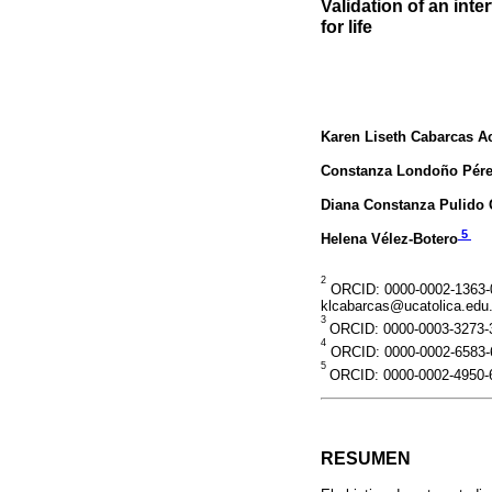
Validation of an int
for life
Karen Liseth Cabarcas A
Constanza Londoño Pér
Diana Constanza Pulido
5
Helena Vélez-Botero
2
ORCID: 0000-0002-1363-06
klcabarcas@ucatolica.edu
3
ORCID: 0000-0003-3273-3
4
ORCID: 0000-0002-6583-6
5
ORCID: 0000-0002-4950-6
RESUMEN