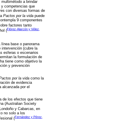
s multimétodo a brindar
es y competencias que
ores con diversas formas de
da
Pactos por la vida
puede
o contempla 9 componentes
obre factores tanto
Flórez-Alarcón y Vélez,
ol (
la línea base o panorama
intervención (cubre la
as esferas o escenarios
ermitan la formulación de
ha tiene como objetivo la
oción y prevención
Pactos por la vida
como la
eración de evidencia
a alcanzada por el
a de los efectos que tiene
na (Australian Society
 Londoño y Cabarcas, en
zo no solo a los
Fernández y Pérez,
esional (