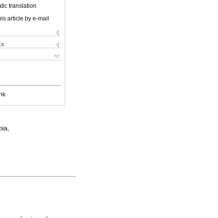
ic translation
is article by e-mail
ks
nk
bia,