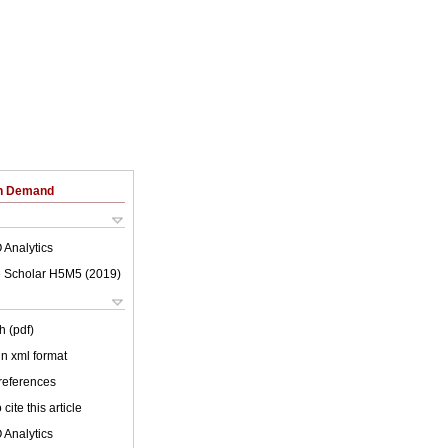
on Demand
 Analytics
 Scholar H5M5 (
2019
)
h (pdf)
 in xml format
 references
cite this article
 Analytics