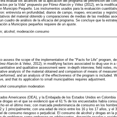
o era evaluar los alcances de la aplicación del programa de prevención del co
ctos por la Vida" propuesto por Flórez-Alarcón y Vélez (2012), en la modific
 Municipio Pequeño. Los instrumentos usados para la evaluación cuantitativa
on: entrevista en profundidad, diarios de campo, mapeo, encuestas y registro
litativos del material obtenido y comparaciones de medias de las medidas a
 un cuadro de análisis de la eficacia del programa. Se concluye que la estrat
cación a Municipios pequeños requiere de un ajuste.
n; alcohol; moderación consumo
to assess the scope of the implementation of the "Pacts for Life" program, de
ez-Alarcón & Velez, 2012), in modifying factors associated to drug use in a s
antitative and qualitative assessment were: in-depth interview, field notes, 
tative analysis of the material obtained and comparison of means of measure
erformed; and an analysis of the effectiveness of the program is included. W
ve, and that its application to small municipalities requires adjustment.
cohol consumption moderation
tados Americanos (OEA), y la Embajada de los Estados Unidos en Colombia (
e drogas en el que se evidenció que el 61 % de los encuestados había consum
echo en el último mes; con marcada predominancia de consumo en los hombre
2 y 1 principalmente; con una edad de inicio entre los 16 y los 17 años, y e
el de consumo riesgoso o perjudicial. El consumo de alcohol y drogas en la p
to de problemas como embarazo en adolescentes, deserción escolar y acciden