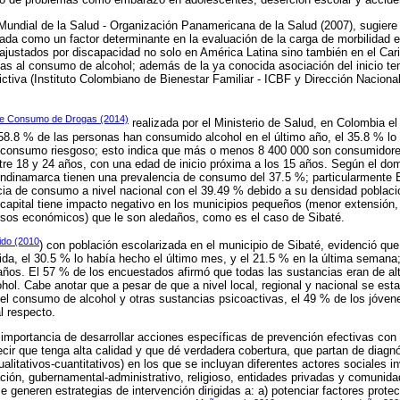
undial de la Salud - Organización Panamericana de la Salud (2007), sugiere
ada como un factor determinante en la evaluación de la carga de morbilidad e
ajustados por discapacidad no solo en América Latina sino también en el Car
s al consumo de alcohol; además de la ya conocida asociación del inicio t
ictiva (Instituto Colombiano de Bienestar Familiar - ICBF y Dirección Naciona
de Consumo de Drogas (2014)
realizada por el Ministerio de Salud, en Colombia 
58.8 % de las personas han consumido alcohol en el último año, el 35.8 % lo
consumo riesgoso; esto indica que más o menos 8 400 000 son consumidores
re 18 y 24 años, con una edad de inicio próxima a los 15 años. Según el dom
ndinamarca tienen una prevalencia de consumo del 37.5 %; particularmente B
cia de consumo a nivel nacional con el 39.49 % debido a su densidad poblaci
a capital tiene impacto negativo en los municipios pequeños (menor extensión
rsos económicos) que le son aledaños, como es el caso de Sibaté.
ido (2010
) con población escolarizada en el municipio de Sibaté, evidenció q
ida, el 30.5 % lo había hecho el último mes, y el 21.5 % en la última semana
años. El 57 % de los encuestados afirmó que todas las sustancias eran de alta
ohol. Cabe anotar que a pesar de que a nivel local, regional y nacional se es
l consumo de alcohol y otras sustancias psicoactivas, el 49 % de los jóven
l respecto.
mportancia de desarrollar acciones específicas de prevención efectivas con 
ecir que tenga alta calidad y que dé verdadera cobertura, que partan de diagn
alitativos-cuantitativos) en los que se incluyan diferentes actores sociales i
ción, gubernamental-administrativo, religioso, entidades privadas y comunida
 generen estrategias de intervención dirigidas a: a) potenciar factores protec