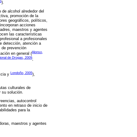
5
).
 de alcohol alrededor del
ctiva, promoción de la
res geográficos, políticos,
 incorporan acciones
 padres, maestros y agentes
ocen las características
 profesional a profesionales
de detección, atención a
as de prevención
Alonso,
ación en general (
cional de Drogas, 2009
;
Londoño, 2005
ccia y
),
tas culturales de
 su solución.
reencias, autocontrol
nto en retraso de inicio de
bilidades para la
adoras, maestros y agentes