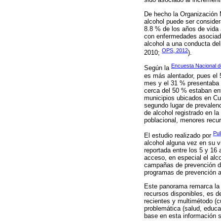
De hecho la Organización M
alcohol puede ser consider
8.8 % de los años de vida 
con enfermedades asociada
alcohol a una conducta del
OPS, 2012
2010;
).
Encuesta Nacional 
Según la
es más alentador, pues el 
mes y el 31 % presentaba 
cerca del 50 % estaban ent
municipios ubicados en Cu
segundo lugar de prevalen
de alcohol registrado en l
poblacional, menores recu
Pul
El estudio realizado por
alcohol alguna vez en su v
reportada entre los 5 y 16 
acceso, en especial el alc
campañas de prevención de
programas de prevención a
Este panorama remarca la i
recursos disponibles, es d
recientes y multimétodo (cu
problemática (salud, educa
base en esta información se