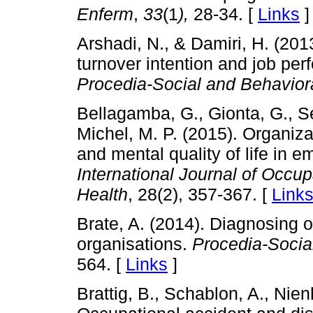
Enferm
,
33
(1
),
28-34. [
Links
]
Arshadi, N., & Damiri, H. (2013
turnover intention and job pe
Procedia-Social and Behavior
Bellagamba, G., Gionta, G., S
Michel, M. P. (2015). Organizat
and mental quality of life in e
International Journal of Occu
Health
, 28(2), 357-367. [
Link
Brate, A. (2014). Diagnosing 
organisations.
Procedia-Socia
564. [
Links
]
Brattig, B., Schablon, A., Nien