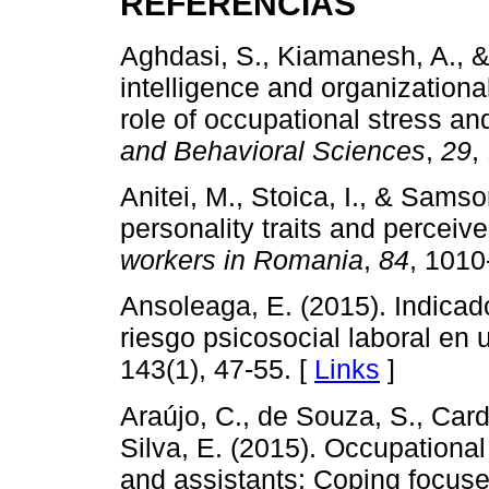
REFERENCIAS
Aghdasi, S., Kiamanesh, A., &
intelligence and organization
role of occupational stress and
and Behavioral Sciences
,
29
,
Anitei, M., Stoica, I., & Samso
personality traits and perceiv
workers in Romania
,
84
, 1010
Ansoleaga, E. (2015). Indica
riesgo psicosocial laboral en 
143(1), 47-55. [
Links
]
Araújo, C., de Souza, S., Card
Silva, E. (2015). Occupationa
and assistants: Coping focus