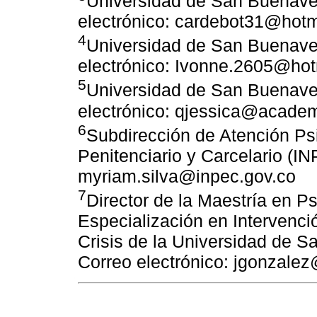
Universidad de San Buenave
electrónico: cardebot31@hot
4
Universidad de San Buenave
electrónico: Ivonne.2605@ho
5
Universidad de San Buenave
electrónico: qjessica@acade
6
Subdirección de Atención Psi
Penitenciario y Carcelario (I
myriam.silva@inpec.gov.co
7
Director de la Maestría en Ps
Especialización en Intervenci
Crisis de la Universidad de 
Correo electrónico: jgonzale