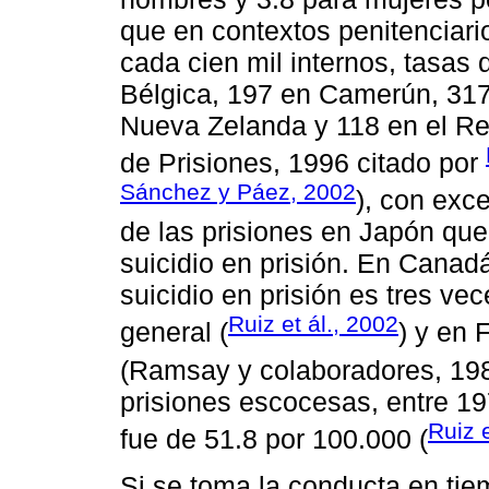
que en contextos penitenciar
cada cien mil internos, tasas
Bélgica, 197 en Camerún, 317
Nueva Zelanda y 118 en el Rei
de Prisiones, 1996 citado por
Sánchez y Páez, 2002
), con exc
de las prisiones en Japón que
suicidio en prisión. En Canad
suicidio en prisión es tres vec
Ruiz et ál., 2002
general (
) y en 
(Ramsay y colaboradores, 198
prisiones escocesas, entre 19
Ruiz e
fue de 51.8 por 100.000 (
Si se toma la conducta en tie