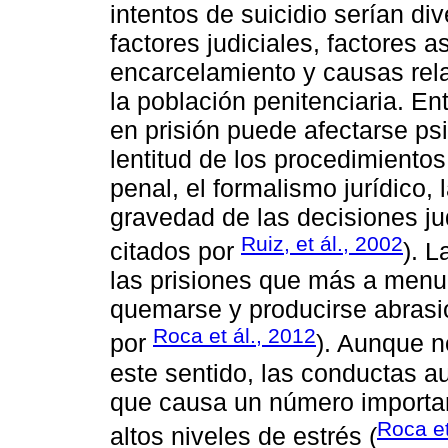
intentos de suicidio serían di
factores judiciales, factores 
encarcelamiento y causas rela
la población penitenciaria. En
en prisión puede afectarse p
lentitud de los procedimientos
penal, el formalismo jurídico, 
gravedad de las decisiones ju
Ruiz, et ál., 2002
citados por
). 
las prisiones que más a menud
quemarse y producirse abrasio
Roca et ál., 2012
por
). Aunque n
este sentido, las conductas a
que causa un número importa
Roca et
altos niveles de estrés (