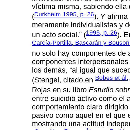
víctima misma, sabiendo ella 
Durkheim 1995, p. 26
(
). Y afirma
meramente individualistas y de
1995, p. 26
un acto social.” (
). 
García-Portilla, Bascarán y Bouso
no solo hay componentes de a
componentes interpersonales
los demás, “al igual que suced
Bobes et ál.
(Stengel, citado en
Rojas en su libro
Estudio sobr
entre suicidio activo como el a
comportamiento claro dirigido 
pasivo como aquel en el que 
mostrando una actitud indepen