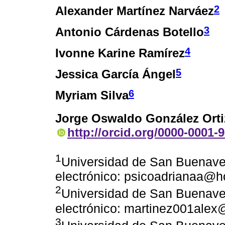
2
Alexander Martínez Narváez
3
Antonio Cárdenas Botello
4
Ivonne Karine Ramírez
5
Jessica García Ángel
6
Myriam Silva
Jorge Oswaldo González Orti
http://orcid.org/0000-0001-
1
Universidad de San Buenave
electrónico: psicoadrianaa@h
2
Universidad de San Buenave
electrónico: martinez001ale
3