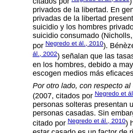
citados por
privados de la libertad. En ge
privadas de la libertad presen
suicidio y los hombres privado
suicidio consumado (Nicholls,
Negredo et ál., 2010
por
). Bénèz
ál., 2002
) señalan que las tasa
en los hombres, debido a may
escogen medios más eficaces p
Por otro lado, con respecto al 
Negredo et ál
(2007, citados por
personas solteras presentan u
personas casadas. Sin embarg
Negredo et ál., 2010
citado por
) 
estar casado es un factor de r