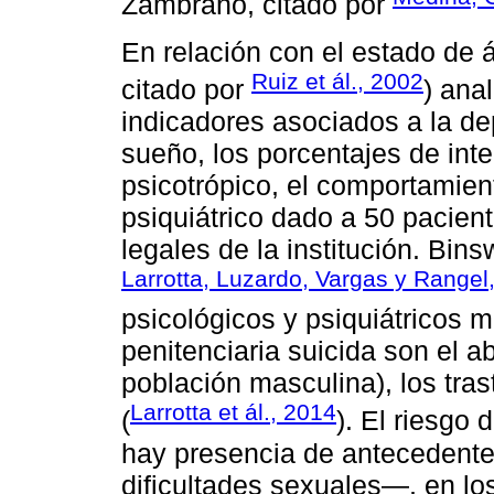
Zambrano, citado por
En relación con el estado de 
Ruiz et ál., 2002
citado por
) ana
indicadores asociados a la de
sueño, los porcentajes de int
psicotrópico, el comportamien
psiquiátrico dado a 50 pacien
legales de la institución. Bins
Larrotta, Luzardo, Vargas y Rangel
psicológicos y psiquiátricos 
penitenciaria suicida son el a
población masculina), los tras
Larrotta et ál., 2014
(
). El riesgo 
hay presencia de antecedent
dificultades sexuales―, en lo