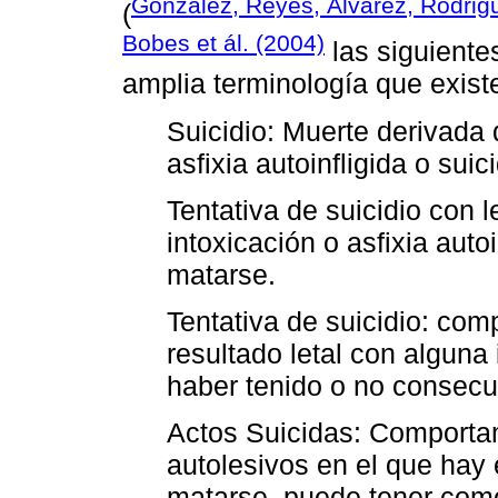
González, Reyes, Álvarez, Rodrig
(
Bobes et ál. (2004)
las siguiente
amplia terminología que exist
Suicidio: Muerte derivada
asfixia autoinfligida o su
Tentativa de suicidio con l
intoxicación o asfixia auto
matarse.
Tentativa de suicidio: com
resultado letal con alguna
haber tenido o no consecu
Actos Suicidas: Comporta
autolesivos en el que hay 
matarse, puede tener como 