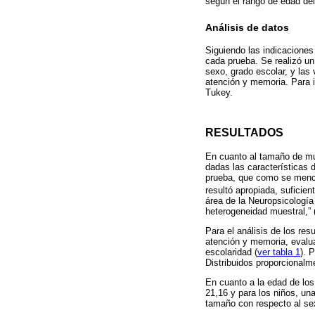
según el rango de edad del
Análisis de datos
Siguiendo las indicaciones
cada prueba. Se realizó un
sexo, grado escolar, y las
atención y memoria. Para id
Tukey.
RESULTADOS
En cuanto al tamaño de mue
dadas las características d
prueba, que como se mencio
resultó apropiada, suficien
área de la Neuropsicología
heterogeneidad muestral,” 
Para el análisis de los res
atención y memoria, evalua
escolaridad (
ver tabla 1
). 
Distribuidos proporcionalm
En cuanto a la edad de lo
21,16 y para los niños, u
tamaño con respecto al se