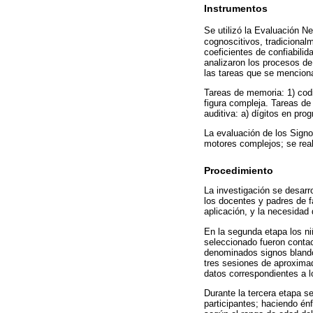
Instrumentos
Se utilizó la Evaluación Ne
cognoscitivos, tradicional
coeficientes de confiabili
analizaron los procesos de
las tareas que se mencion
Tareas de memoria: 1) codif
figura compleja. Tareas de 
auditiva: a) dígitos en prog
La evaluación de los Signo
motores complejos; se real
Procedimiento
La investigación se desarro
los docentes y padres de f
aplicación, y la necesidad 
En la segunda etapa los ni
seleccionado fueron contact
denominados signos blandos
tres sesiones de aproximad
datos correspondientes a 
Durante la tercera etapa s
participantes; haciendo én