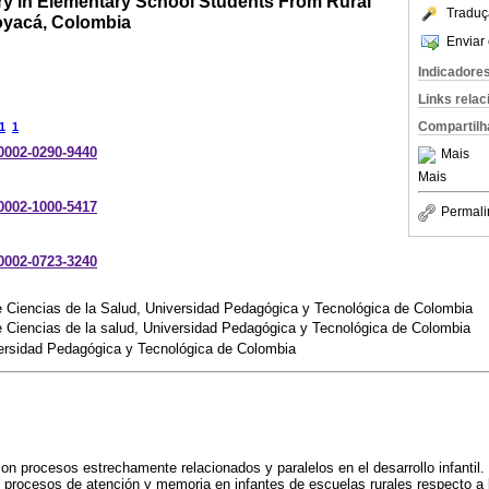
y in Elementary School Students From Rural
Traduç
oyacá, Colombia
Enviar 
Indicadore
Links rela
Compartilh
1
1
-0002-0290-9440
Mais
Mais
-0002-1000-5417
Permali
-0002-0723-3240
e Ciencias de la Salud, Universidad Pedagógica y Tecnológica de Colombia
e Ciencias de la salud, Universidad Pedagógica y Tecnológica de Colombia
iversidad Pedagógica y Tecnológica de Colombia
n procesos estrechamente relacionados y paralelos en el desarrollo infantil. 
e procesos de atención y memoria en infantes de escuelas rurales respecto a l