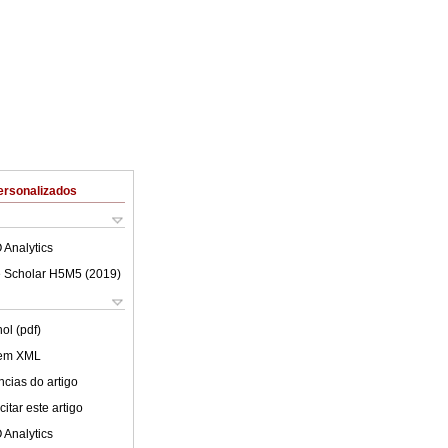
ersonalizados
 Analytics
 Scholar H5M5 (
2019
)
ol (pdf)
 em XML
cias do artigo
itar este artigo
 Analytics