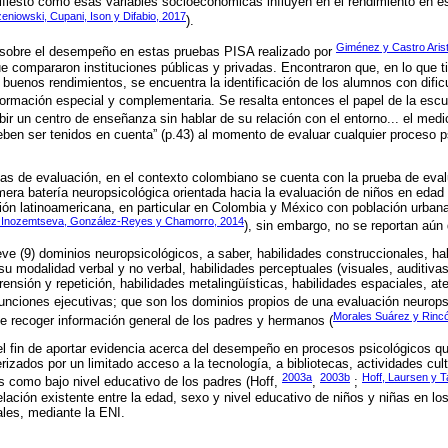
fiesto como esas variables socioeconómicas influyen en el rendimiento en e
eniowski, Cupani, Ison y Difabio, 2017
).
Giménez y Castro Arist
 sobre el desempeño en estas pruebas PISA realizado por
e compararon instituciones públicas y privadas. Encontraron que, en lo que t
 buenos rendimientos, se encuentra la identificación de los alumnos con dific
formación especial y complementaria. Se resalta entonces el papel de la esc
ir un centro de enseñanza sin hablar de su relación con el entorno... el medi
ben ser tenidos en cuenta” (p.43) al momento de evaluar cualquier proceso p
as de evaluación, en el contexto colombiano se cuenta con la prueba de eva
rimera batería neuropsicológica orientada hacia la evaluación de niños en edad 
ión latinoamericana, en particular en Colombia y México con población urban
 Inozemtseva, González-Reyes y Chamorro, 2014
), sin embargo, no se reportan aún 
ve (9) dominios neuropsicológicos, a saber, habilidades construccionales, h
 su modalidad verbal y no verbal, habilidades perceptuales (visuales, auditivas
ensión y repetición, habilidades metalingüísticas, habilidades espaciales, aten
unciones ejecutivas; que son los dominios propios de una evaluación neurops
Morales Suárez y Rinc
e recoger información general de los padres y hermanos (
 el fin de aportar evidencia acerca del desempeño en procesos psicológicos qu
rizados por un limitado acceso a la tecnología, a bibliotecas, actividades cul
2003a
2003b
Hoff, Laursen y T
es como bajo nivel educativo de los padres (Hoff,
,
;
elación existente entre la edad, sexo y nivel educativo de niños y niñas en l
les, mediante la ENI.