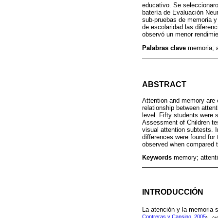
educativo. Se seleccionaron
batería de Evaluación Neuro
sub-pruebas de memoria y at
de escolaridad las diferen
observó un menor rendimie
Palabras clave
memoria; a
ABSTRACT
Attention and memory are c
relationship between atten
level. Fifty students were
Assessment of Children tes
visual attention subtests. 
differences were found for
observed when compared to
Keywords
memory; attentio
INTRODUCCIÓN
La atención y la memoria 
Contreras y Cansino, 2005