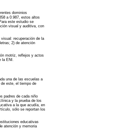
erentes dominios
858 a 0.987, estos altos
Para este estudio se
ión visual y auditiva, con
 visual: recuperación de la
letras; 2) de atención
n motriz, reflejos y actos
e la ENI.
cada una de las escuelas a
 de este, el tiempo de
Los padres de cada niño
línica y la prueba de los
ucativa a la que acudía, en
ículo, sólo se reportan los
nstituciones educativas
 de atención y memoria