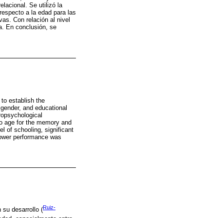
lacional. Se utilizó la
 respecto a la edad para las
vas. Con relación al nivel
a. En conclusión, se
to establish the
 gender, and educational
ropsychological
to age for the memory and
l of schooling, significant
 lower performance was
Ruiz-
n su desarrollo (