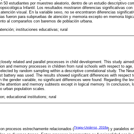
 50 estudiantes por muestreo aleatorio, dentro de un estudio descriptivo corre
psicológica Infantil. Los resultados mostraron diferencias significativas con
ención visual. En la variable sexo, no se encontraron diferencias significati
cias fueron para subpruebas de atención y memoria excepto en memoria lógic
nto al compararlos con baremos de población urbana.
tención; instituciones educativas; rural
losely related and parallel processes in child development. This study aimed 
tion and memory processes in children from rural schools with respect to age,
 selected by random sampling within a descriptive correlational study. The Neu
t battery was used. The results showed significant differences with respect 
In the gender variable, no significant differences were found. Regarding the leve
 the attention and memory subtests except in logical memory. In conclusion,
 urban population scales.
n; educational institutions; rural
Tirapu-Ustárroz, 2018a
son procesos estrechamente relacionados (
) y paralelos e