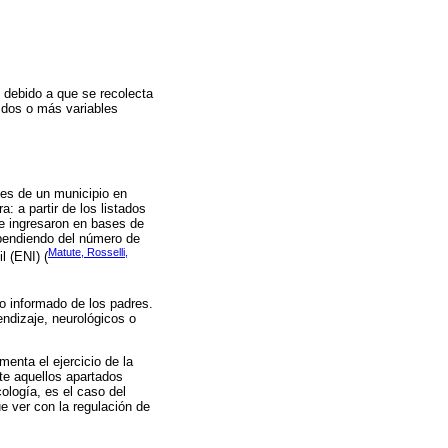
, debido a que se recolecta
 dos o más variables
les de un municipio en
 a partir de los listados
se ingresaron en bases de
ependiendo del número de
Matute, Rosselli,
l (ENI) (
to informado de los padres.
endizaje, neurológicos o
menta el ejercicio de la
te aquellos apartados
ología, es el caso del
que ver con la regulación de