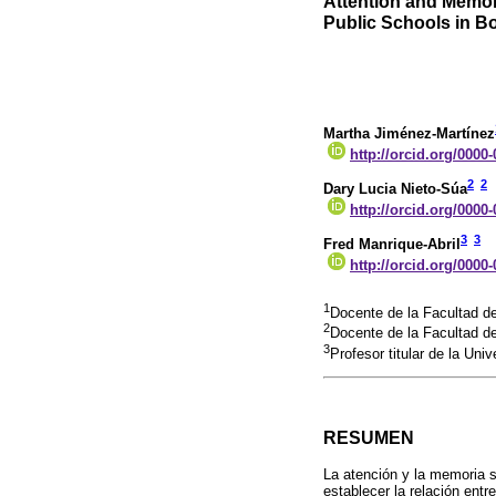
Attention and Memor
Public Schools in B
Martha Jiménez-Martínez
http://orcid.org/0000
2
2
Dary Lucia Nieto-Súa
http://orcid.org/0000
3
3
Fred Manrique-Abril
http://orcid.org/0000
1
Docente de la Facultad d
2
Docente de la Facultad d
3
Profesor titular de la Un
RESUMEN
La atención y la memoria so
establecer la relación entr