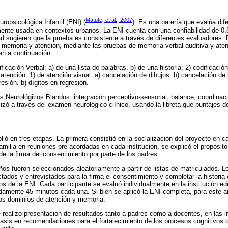
Matute, et ál., 2007
uropsicológica Infantil (ENI) (
). Es una batería que evalúa dif
mente usada en contextos urbanos. La ENI cuenta con una confiabilidad de 0.
dad sugieren que la prueba es consistente a través de diferentes evaluadores. 
 memoria y atención, mediante las pruebas de memoria verbal-auditiva y atenc
an a continuación.
icación Verbal: a) de una lista de palabras. b) de una historia; 2) codificación
atención: 1) de atención visual: a) cancelación de dibujos. b) cancelación de 
resión. b) dígitos en regresión.
s Neurológicos Blandos: integración perceptivo-sensorial, balance, coordinació
izó a través del examen neurológico clínico, usando la libreta que puntajes d
lló en tres etapas. La primera consistió en la socialización del proyecto en 
amilia en reuniones pre acordadas en cada institución, se explicó el propósito
de la firma del consentimiento por parte de los padres.
ños fueron seleccionados aleatoriamente a partir de listas de matriculados. 
ados y entrevistados para la firma el consentimiento y completar la historia c
 de la ENI. Cada participante se evaluó individualmente en la institución ed
amente 45 minutos cada una. Si bien se aplicó la ENI completa, para este art
los dominios de atención y memoria.
e realizó presentación de resultados tanto a padres como a docentes, en las i
fasis en recomendaciones para el fortalecimiento de los procesos cognitivos