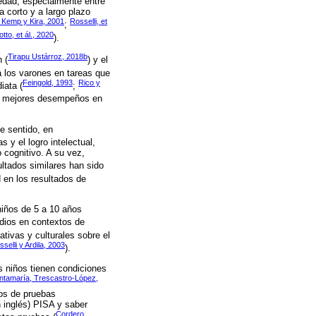
 edad, especialmente entre
 corto y a largo plazo
 Kemp y Kira, 2001
Rosselli, et
;
otto, et ál., 2020
).
Tirapu Ustárroz, 2018b
 (
) y el
a los varones en tareas que
Feingold, 1993
Rico y
iata (
;
do mejores desempeños en
e sentido, en
 y el logro intelectual,
 cognitivo. A su vez,
ltados similares han sido
 en los resultados de
niños de 5 a 10 años
dios en contextos de
ativas y culturales sobre el
selli y Ardila, 2003
).
s niños tienen condiciones
tamaría, Trescastro-López,
dos de pruebas
 inglés) PISA y saber
Cordero,