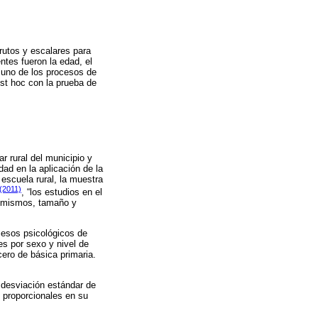
brutos y escalares para
ntes fueron la edad, el
 uno de los procesos de
ost hoc con la prueba de
 rural del municipio y
dad en la aplicación de la
escuela rural, la muestra
 (2011)
, “los estudios en el
os mismos, tamaño y
ocesos psicológicos de
es por sexo y nivel de
cero de básica primaria.
 desviación estándar de
 proporcionales en su