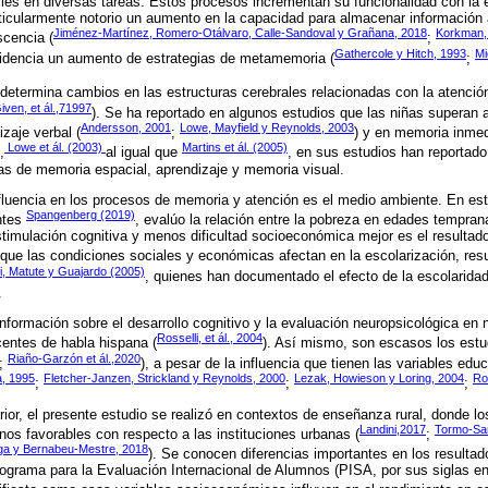
tiles en diversas tareas. Estos procesos incrementan su funcionalidad con la
rticularmente notorio un aumento en la capacidad para almacenar información a
Jiménez-Martínez, Romero-Otálvaro, Calle-Sandoval y Grañana, 2018
Korkman,
scencia (
;
Gathercole y Hitch, 1993
Mi
evidencia un aumento de estrategias de metamemoria (
;
determina cambios en las estructuras cerebrales relacionadas con la atención
ven, et ál.,71997
). Se ha reportado en algunos estudios que las niñas superan 
Andersson, 2001
Lowe, Mayfield y Reynolds, 2003
zaje verbal (
;
) y en memoria inmed
Lowe et ál. (2003)
Martins et ál. (2005)
,
al igual que
, en sus estudios han reporta
as de memoria espacial, aprendizaje y memoria visual.
fluencia en los procesos de memoria y atención es el medio ambiente. En est
Spangenberg (2019)
ntes
, evalúo la relación entre la pobreza en edades tempranas
mulación cognitiva y menos dificultad socioeconómica mejor es el resultado
que las condiciones sociales y económicas afectan en la escolarización, resu
li, Matute y Guajardo (2005)
, quienes han documentado el efecto de la escolaridad
.
nformación sobre el desarrollo cognitivo y la evaluación neuropsicológica en 
Rosselli, et ál., 2004
centes de habla hispana (
). Así mismo, son escasos los estu
Riaño-Garzón et ál.,2020
;
), a pesar de la influencia que tienen las variables educ
a, 1995
Fletcher-Janzen, Strickland y Reynolds, 2000
Lezak, Howieson y Loring, 2004
Ros
;
;
;
rior, el presente estudio se realizó en contextos de enseñanza rural, donde lo
Landini,2017
Tormo-San
s favorables con respecto a las instituciones urbanas (
;
aga y Bernabeu-Mestre, 2018
). Se conocen diferencias importantes en los resulta
ograma para la Evaluación Internacional de Alumnos (PISA, por sus siglas en