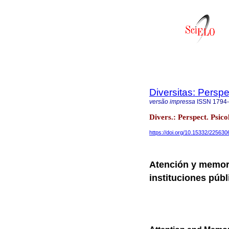
Diversitas: Perspe
versão impressa
ISSN
1794
Divers.: Perspect. Psic
https://doi.org/10.15332/22563
Atención y memori
instituciones púb