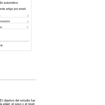
ão automática
este artigo por email
s
cionados
ar
nk
El objetivo del estudio fue
a edad, el sexo y el nivel