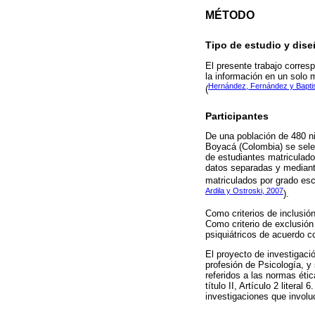
MÉTODO
Tipo de estudio y dis
El presente trabajo corresp
la información en un solo 
Hernández, Fernández y Bapti
(
Participantes
De una población de 480 ni
Boyacá (Colombia) se selec
de estudiantes matriculado
datos separadas y mediant
matriculados por grado esco
Ardila y Ostroski, 2007
).
Como criterios de inclusió
Como criterio de exclusión
psiquiátricos de acuerdo co
El proyecto de investigació
profesión de Psicología, y
referidos a las normas éti
título II, Artículo 2 litera
investigaciones que invol