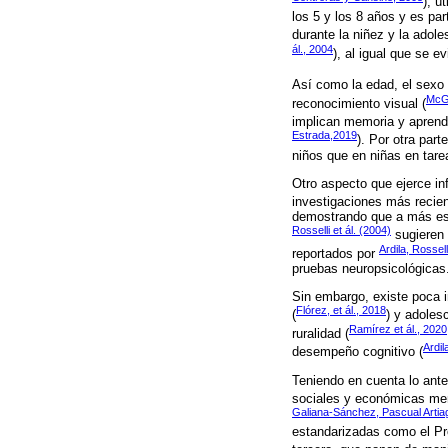
), ú
los 5 y los 8 años y es pa
durante la niñez y la adole
ál., 2004
), al igual que se 
Así como la edad, el sexo 
McGi
reconocimiento visual (
implican memoria y aprendi
Estrada,2019
). Por otra parte
niños que en niñas en tare
Otro aspecto que ejerce in
investigaciones más recie
demostrando que a más esti
Rosselli et ál. (2004)
sugieren 
Ardila, Rossel
reportados por
pruebas neuropsicológicas
Sin embargo, existe poca i
Flórez, et ál., 2018
(
) y adoles
Ramírez et ál., 2020
ruralidad (
Ardil
desempeño cognitivo (
Teniendo en cuenta lo ante
sociales y económicas meno
Galiana-Sánchez, Pascual Arti
estandarizadas como el Pr