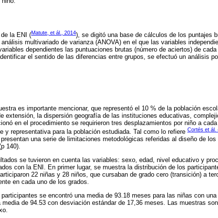
 niño.
Matute, et ál., 2014
 de la ENI (
), se digitó una base de cálculos de los puntajes 
 análisis multivariado de varianza (ANOVA) en el que las variables independie
 variables dependientes las puntuaciones brutas (número de aciertos) de cada
entificar el sentido de las diferencias entre grupos, se efectuó un análisis p
stra es importante mencionar, que representó el 10 % de la población escolar
e extensión, la dispersión geografía de las instituciones educativas, compleji
nó en el procedimiento se requirieron tres desplazamientos por niño a cada 
Cortés et ál.
te y representativa para la población estudiada. Tal como lo refiere
 presentan una serie de limitaciones metodológicas referidas al diseño de l
(p 140).
ultados se tuvieron en cuenta las variables: sexo, edad, nivel educativo y pr
dos con la ENI. En primer lugar, se muestra la distribución de los participant
Participaron 22 niñas y 28 niños, que cursaban de grado cero (transición) a ter
ente en cada uno de los grados.
s participantes se encontró una media de 93.18 meses para las niñas con una
na media de 94.53 con desviación estándar de 17,36 meses. Las muestras son
xo.