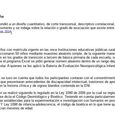
eño
ondió a un diseño cuantitativo, de corte transversal, descriptivo correlacional
momento y se indaga sobre la relación o grado de asociación que existe entre
sta, 2014
)
ños con matrícula vigente en las once Instituciones educativas públicas rura
cionaron 50 niños mediante muestreo aleatorio simple, de la siguiente manera:
s en los grados de transición a tercero de básica primaria de cada escuela, 
e el programa Excel se pidió generar número aleatorio dentro de un rango d
lar. A quienes se les aplicó la Batería de Evaluación Neuropsicológica Infanti
n se tuvo en cuenta que todos los participantes contaran con el consentimien
 que presentaran antecedentes de discapacidad intelectual, trastornos de apr
n la historia clínica y de signos blandos contenida en la ENI.
n se realizó siguiendo lo regulado en la Ley 1090 de 2006 por la cual se regla
 se dicta el Código Deontológico y Bioético. Teniendo en cuenta particularmen
cas establecidas para la experimentación e investigación con humanos en psic
l 6. Y Ley 1098 de infancia-adolescencia, el código de bioética en lo que tiene 
ucran menores de edad.