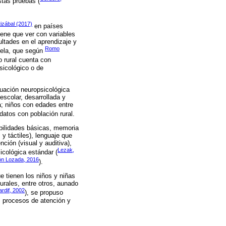
stas pruebas (
izábal (2017)
en países
iene que ver con variables
ultades en el aprendizaje y
Romo
uela, que según
o rural cuenta con
sicológico o de
luación neuropsicológica
escolar, desarrollada y
a; niños con edades entre
datos con población rural.
abilidades básicas, memoria
 y táctiles), lenguaje que
ción (visual y auditiva),
Lezak,
icológica estándar (
ón Lozada, 2016
).
e tienen los niños y niñas
turales, entre otros, aunado
ardif, 2002
), se propuso
os procesos de atención y