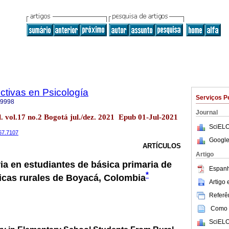
ctivas en Psicología
Serviços P
-9998
Journal
ol. vol.17 no.2 Bogotá jul./dez. 2021 Epub 01-Jul-2021
SciELO
067.7107
Google
ARTÍCULOS
Artigo
a en estudiantes de básica primaria de
Espanh
*
licas rurales de Boyacá, Colombia
Artigo
Referên
Como c
SciELO