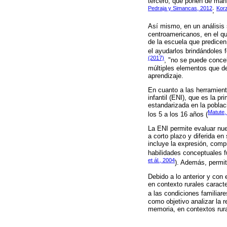
tercero, que ponen de mani
Pedraja y Simancas, 2012
Korz
;
Así mismo, en un análisis
centroamericanos, en el qu
de la escuela que predicen
el ayudarlos brindándoles 
(2017)
, "no se puede conceb
múltiples elementos que de
aprendizaje.
En cuanto a las herramient
infantil (ENI), que es la p
estandarizada en la poblac
Matute,
los 5 a los 16 años (
La ENI permite evaluar nue
a corto plazo y diferida en
incluye la expresión, compr
habilidades conceptuales f
et ál., 2004
). Además, permit
Debido a lo anterior y con
en contexto rurales caracte
a las condiciones familiar
como objetivo analizar la r
memoria, en contextos rura