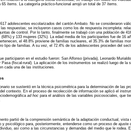
 65 ítems. La categoría práctico-funcional arrojó un total de 37 ítems.
a 617 adolescentes escolarizados del cantón Ambato. No se consideraron váli
 las respuestas; se incluyeron casos como los de respuesta incompleta: rela
guntas de control. Por lo tanto, finalmente se trabajó con una población de 41
 (68%) y 133 mujeres (32%). La edad media de los participantes fue de 16 añ
e pertenecen, el 48.8% proviene de familias nucleares, el 35.3% de familias m
tro tipo de familias. A su vez, el 72.4% de los adolescentes proceden del sect
e participaron en el estudio fueron: San Alfonso (privada), Leonardo Murialdo 
 Pasa (fiscal-rural). La aplicación de los instrumentos se realizó luego de la s
n cada una de las instituciones.
os
onario se sustentó en la técnica psicométrica para la determinación de las pr
el contexto. En el proceso de recolección de información se aplicó el instr
ociodemográfica
ad hoc
para el análisis de las variables psicosociales, que ti
.
mento partió de la comprensión semántica de la adaptación conductual, vista
o y psicológico para, posteriormente, entenderse como un proceso de ajuste 
dividuo, así como a las circunstancias y demandas del medio que le rodea. E