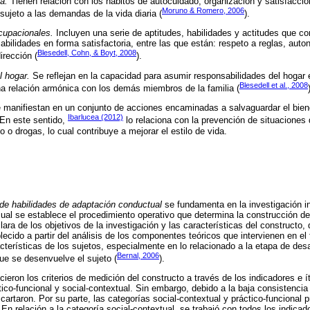
a.
Tienen relación con los hábitos de autocuidado, organización y satisfacci
Moruno & Romero, 2006
sujeto a las demandas de la vida diaria (
).
cupacionales.
Incluyen una serie de aptitudes, habilidades y actitudes que con
abilidades en forma satisfactoria, entre las que están: respeto a reglas, aut
Blesedell, Cohn, & Boyt, 2008
irección (
).
l hogar.
Se reflejan en la capacidad para asumir responsabilidades del hogar
Blesedell et al., 2008
a relación armónica con los demás miembros de la familia (
manifiestan en un conjunto de acciones encaminadas a salvaguardar el biene
Ibarlucea (2012)
En este sentido,
lo relaciona con la prevención de situaciones 
o drogas, lo cual contribuye a mejorar el estilo de vida.
 de habilidades de adaptación conductual
se fundamenta en la investigación in
 cual se establece el procedimiento operativo que determina la construcción 
lara de los objetivos de la investigación y las características del constructo,
lecido a partir del análisis de los componentes teóricos que intervienen en e
cterísticas de los sujetos, especialmente en lo relacionado a la etapa de desa
Bernal, 2006
ue se desenvuelve el sujeto (
).
cieron los criterios de medición del constructo a través de los indicadores e
tico-funcional y social-contextual. Sin embargo, debido a la baja consistencia 
cartaron. Por su parte, las categorías social-contextual y práctico-funcional 
 En relación a la categoría social-contextual, se trabajó con todos los indicad