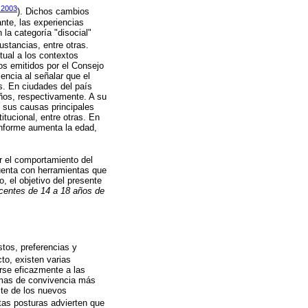
 2003
). Dichos cambios
ante, las experiencias
la categoría "disocial"
ustancias, entre otras.
tual a los contextos
os emitidos por el Consejo
ncia al señalar que el
. En ciudades del país
ños, respectivamente. A su
 sus causas principales
itucional, entre otras. En
onforme aumenta la edad,
ar el comportamiento del
uenta con herramientas que
, el objetivo del presente
scentes de 14 a 18 años de
stos, preferencias y
cto, existen varias
arse eficazmente a las
ormas de convivencia más
ste de los nuevos
stas posturas advierten que