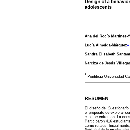
Design of a behaviora
adolescents
Ana del Rocío Martínez-
1
Lucía Almeida-Márquez
Sandra Elizabeth Santa
Narciza de Jesús Villegas
1
Pontificia Universidad Ca
RESUMEN
El diseño del
Cuestionario
el propósito de explorar c
ellos se enfrentan. La cons
Participaron 416 estudiante
como rurales. Inicialmente
fiabilidad de la prueba pil