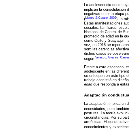
La adolescencia constituye
implican la consolidación d
negativas en esta etapa pu
Llanes & Castro, 2002
(
), la m
Estas manifestaciones auto
sociales, familiares, esco
Nacional de Control de Sus
promedio de edad en la qu
como Quito y Guayaquil, l
vez, en 2016 se reportaron
son: las carencias afectiva
dichos casos se observaro
Velasco, Alvarez, Carr
según
Frente a este escenario, e
adolescente en las difere
se enfoquen en este tipo d
trabajo consistió en diseñ
edad
que responda a estas
Adaptación conductua
La adaptación implica un d
necesidades, pero también 
posturas. La teoría evoluc
circunstancias. Por su par
armónicas. El constructivi
conocimientos y experienc