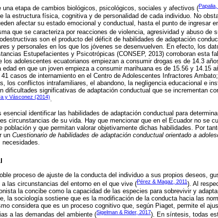
Papalia,
 una etapa de cambios biológicos, psicológicos, sociales y afectivos (
e la estructura física, cognitiva y de personalidad de cada individuo. No obst
eden afectar su estado emocional y conductual, hasta el punto de ingresar en 
isma que se caracteriza por reacciones de violencia, agresividad y abuso de s
destructivas son el producto del déficit de habilidades de adaptación conduc
lares y personales en los que los jóvenes se desenvuelven. En efecto, los dat
tancias Estupefacientes y Psicotrópicas (CONSEP, 2013) corroboran esta fale
e los adolescentes ecuatorianos empiezan a consumir drogas es de 14.3 años
a edad en que un joven empieza a consumir marihuana es de 15.56 y 14.15 a
 41 casos de internamiento en el Centro de Adolescentes Infractores Ambato;
s, los conflictos intrafamiliares, el abandono, la negligencia educacional e inst
n dificultades significativas de adaptación conductual que se incrementan c
era y Vásconez (2014)
.
s esencial identificar las habilidades de adaptación conductual para determin
ntes circunstancias de su vida. Hay que mencionar que en el Ecuador no se c
e población y que permitan valorar objetivamente dichas habilidades. Por tanto
ar un
Cuestionario de habilidades de adaptación conductual orientado a adole
 necesidades.
l
oble proceso de ajuste de la conducta del individuo a sus propios deseos, gu
Pérez & Magaz, 2011
a las circunstancias del entorno en el que vive (
). Al respe
ionista la concibe como la capacidad de las especies para sobrevivir y adapt
te, la sociología sostiene que es la modificación de la conducta hacia las n
smo considera que es un proceso cognitivo que, según Piaget, permite el aju
Sigelman & Rider, 2017
ias a las demandas del ambiente (
). En síntesis, todas e