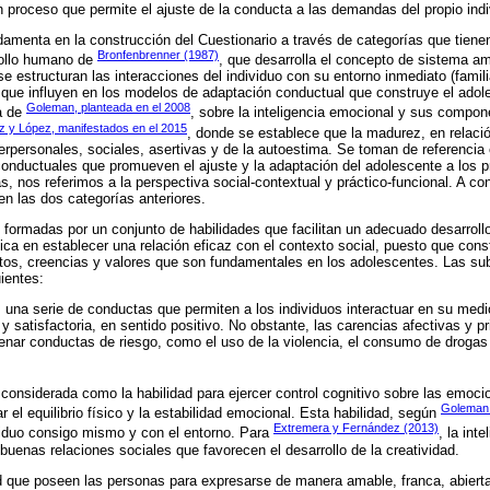
n proceso que permite el ajuste de la conducta a las demandas del propio indi
damenta en la construcción del Cuestionario a través de categorías que tienen
Bronfenbrenner (1987)
rollo humano de
, que desarrolla el concepto de sistema a
e estructuran las interacciones del individuo con su entorno inmediato (famil
 que influyen en los modelos de adaptación conductual que construye el ado
Goleman, planteada en el 2008
ía de
, sobre la inteligencia emocional y sus compone
z y López, manifestados en el 2015
, donde se establece que la madurez, en relaci
erpersonales, sociales, asertivas y de la autoestima. Se toman de referencia 
s conductuales que promueven el ajuste y la adaptación del adolescente a los
as, nos referimos a la perspectiva social-contextual y práctico-funcional. A co
en las dos categorías anteriores.
 formadas por un conjunto de habilidades que facilitan un adecuado desarrol
adica en establecer una relación eficaz con el contexto social, puesto que co
ntos, creencias y valores que son fundamentales en los adolescentes. Las s
ientes:
una serie de conductas que permiten a los individuos interactuar en su medi
 satisfactoria, en sentido positivo. No obstante, las carencias afectivas y p
nar conductas de riesgo, como el uso de la violencia, el consumo de drogas
considerada como la habilidad para ejercer control cognitivo sobre las emoci
Goleman
ar el equilibrio físico y la estabilidad emocional. Esta habilidad, según
Extremera y Fernández (2013)
ividuo consigo mismo y con el entorno. Para
, la int
buenas relaciones sociales que favorecen el desarrollo de la creatividad.
d que poseen las personas para expresarse de manera amable, franca, abiert