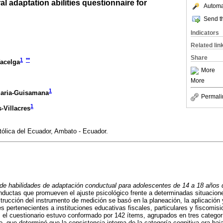
l adaptation abilities questionnaire for
Automat
Send th
Indicators
Related lin
Share
1
**
Yacelga
More
More
1
maria-Guisamana
Permali
1
-Villacres
tólica del Ecuador, Ambato - Ecuador.
 de habilidades de adaptación conductual para adolescentes de 14 a 18 años
onductas que promueven el ajuste psicológico frente a determinadas situacione
trucción del instrumento de medición se basó en la planeación, la aplicación y
s pertenecientes a instituciones educativas fiscales, particulares y fiscomis
, el cuestionario estuvo conformado por 142 ítems, agrupados en tres categor
oto, que determinó que la consistencia interna de la categoría cognitiva era ba