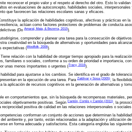
te reconocer el propio valor y el respeto al derecho del otro. Esto lo validan
 altos en evaluaciones de autoconcepto, habilidades sociales, interpersonales
nto que favorecen las relaciones escolares sanas y eficaces.
onstituye la aplicación de habilidades cognitivas, afectivas y prácticas en l
resiliencia, actúan como factores protectores de problemas de conducta asoc
Amaral, Maia, & Bezerra, 2015
 delictivas (Do
).
 autodirigirse, comprender y planear una tarea para la consecución de objetivos
stra creatividad en la búsqueda de alternativas y oportunidades para alcanzar
Woolfolk, 2006
s expectativas (
).
Tiene relación con la habilidad de otorgar tiempo apropiado para la realizació
 familiares o sociales, conforme a su orden de prioridad e importancia, con e
Tracy, 2016
por unas menos importantes o urgentes (
).
la habilidad para ajustarse a los cambios. Se identifica en el grado de toleranc
Zaldívar y Sosa (2005)
presentan en la ejecución de una tarea. Para
, la flexibil
 la aplicación de recursos cognitivos en la generación de alternativas y tom
ble en comportamientos que, sin la búsqueda de recompensas materiales, pe
Cantón, Cortés y Cantón (2011)
ciales objetivamente positivas. Según
, la prosoc
a reciprocidad positiva de calidad en las relaciones interpersonales o sociale
competencias conforman un conjunto de acciones que determinan la habilidad 
del ambiente y, por tanto, están relacionadas a la adaptación y utilización de
erse en forma adecuada y satisfactoria. Esta categoría engloba las siguient