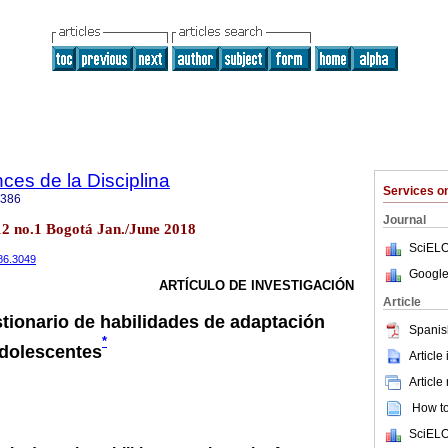
ces de la Disciplina
Services 
2386
Journal
l.12 no.1 Bogotá Jan./June 2018
SciELO
386.3049
Google
ARTÍCULO DE INVESTIGACIÓN
Article
tionario de habilidades de adaptación
Spanis
*
adolescentes
Article
Article
How to 
SciELO