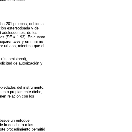
das 201 pruebas, debido a
ción estereotipada y de
6 adolescentes, de los
os (
DE
= 1.93). En cuanto
onoparentales y un mínimo
or urbano, mientras que el
(fiscomisional),
olicitud de autorización y
opiedades del instrumento,
umento propiamente dicho,
enen relación con los
 desde un enfoque
de la conducta a las
ste procedimiento permitió