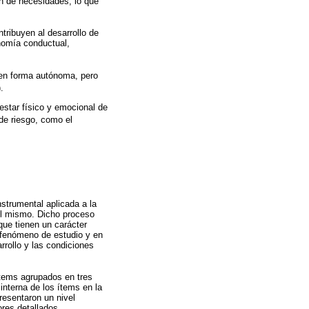
ón de necesidades, lo que
tribuyen al desarrollo de
onomía conductual,
 en forma autónoma, pero
).
star físico y emocional de
de riesgo, como el
strumental aplicada a la
del mismo. Dicho proceso
 que tienen un carácter
l fenómeno de estudio y en
rrollo y las condiciones
 ítems agrupados en tres
interna de los ítems en la
presentaron un nivel
ores detallados