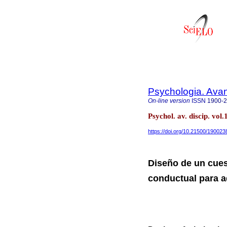
Psychologia. Avan
On-line version
ISSN
1900-
Psychol. av. discip. vo
https://doi.org/10.21500/19002
Diseño de un cues
conductual para 