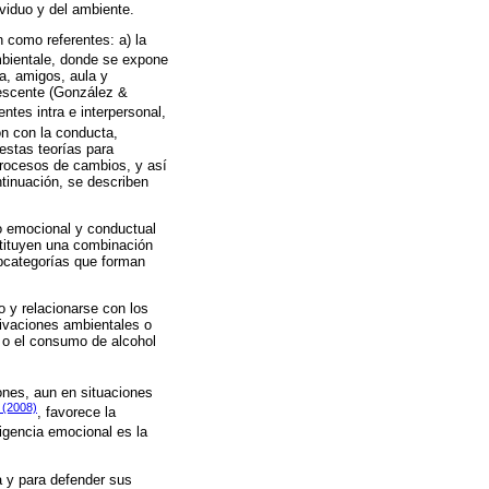
viduo y del ambiente.
 como referentes: a) la
mbientale, donde se expone
ia, amigos, aula y
lescente (González &
ntes intra e interpersonal,
ón con la conducta,
estas teorías para
 procesos de cambios, y así
ntinuación, se describen
lo emocional y conductual
nstituyen una combinación
ubcategorías que forman
o y relacionarse con los
rivaciones ambientales o
 o el consumo de alcohol
ones, aun en situaciones
 (2008)
, favorece la
eligencia emocional es la
a y para defender sus