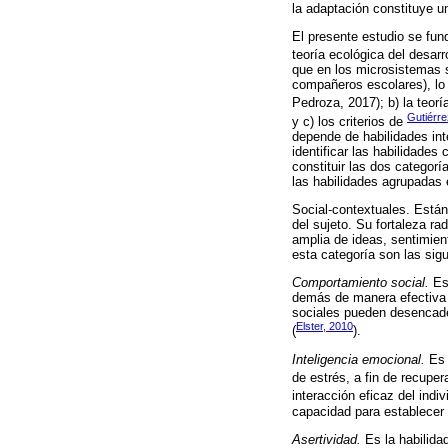
la adaptación constituye u
El presente estudio se fun
teoría ecológica del desar
que en los microsistemas s
compañeros escolares), lo
Pedroza, 2017); b) la teor
Gutiérre
y c) los criterios de
depende de habilidades int
identificar las habilidade
constituir las dos categorí
las habilidades agrupadas 
Social-contextuales. Están
del sujeto. Su fortaleza r
amplia de ideas, sentimie
esta categoría son las sigu
Comportamiento social.
Es 
demás de manera efectiva y
sociales pueden desencade
Elster, 2010
(
).
Inteligencia emocional.
Es 
de estrés, a fin de recuper
interacción eficaz del ind
capacidad para establecer 
Asertividad.
Es la habilida