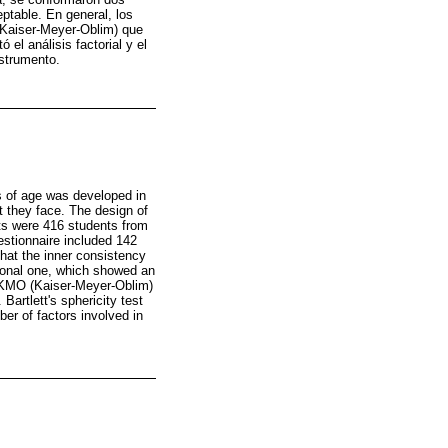
ptable. En general, los
 (Kaiser-Meyer-Oblim) que
ó el análisis factorial y el
nstrumento.
s of age was developed in
t they face. The design of
ts were 416 students from
uestionnaire included 142
 that the inner consistency
tional one, which showed an
he KMO (Kaiser-Meyer-Oblim)
Bartlett's sphericity test
er of factors involved in