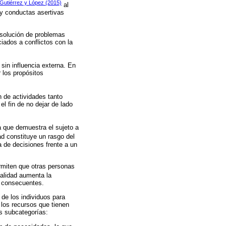
Gutiérrez y López (2015)
al
 y conductas asertivas
a solución de problemas
iados a conflictos con la
 sin influencia externa. En
 los propósitos
n de actividades tanto
l fin de no dejar de lado
ia que demuestra el sujeto a
idad constituye un rasgo del
a de decisiones frente a un
rmiten que otras personas
ialidad aumenta la
s consecuentes.
de los individuos para
 los recursos que tienen
es subcategorías: