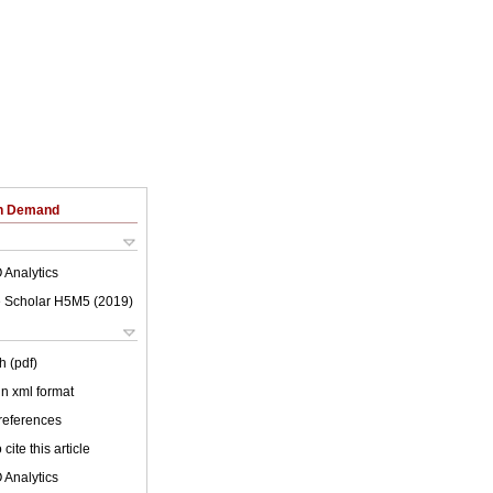
on Demand
 Analytics
 Scholar H5M5 (
2019
)
h (pdf)
 in xml format
 references
cite this article
 Analytics