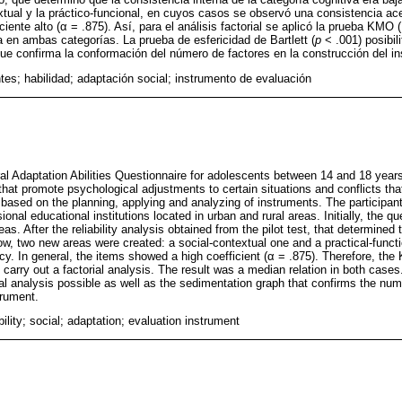
extual y la práctico-funcional, en cuyos casos se observó una consistencia ace
iente alto (α = .875). Así, para el análisis factorial se aplicó la prueba KMO
a en ambas categorías. La prueba de esfericidad de Bartlett (
p
< .001) posibilit
ue confirma la conformación del número de factores en la construcción del i
tes; habilidad; adaptación social; instrumento de evaluación
al Adaptation Abilities Questionnaire for adolescents between 14 and 18 year
that promote psychological adjustments to certain situations and conflicts tha
ased on the planning, applying and analyzing of instruments. The participan
ional educational institutions located in urban and rural areas. Initially, the q
eas. After the reliability analysis obtained from the pilot test, that determined
low, two new areas were created: a social-contextual one and a practical-func
cy. In general, the items showed a high coefficient (α = .875). Therefore, t
 carry out a factorial analysis. The result was a median relation in both cases. 
l analysis possible as well as the sedimentation graph that confirms the numb
trument.
ility; social; adaptation; evaluation instrument