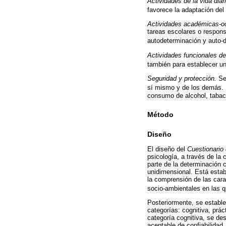
Actividades de la vida diari
favorece la adaptación del 
Actividades académicas-o
tareas escolares o respons
autodeterminación y auto-d
Actividades funcionales de
también para establecer un
Seguridad y protección.
Se 
sí mismo y de los demás. 
consumo de alcohol, tabaco 
Método
Diseño
El diseño del
Cuestionario
psicología, a través de la
parte de la determinación c
unidimensional. Está estab
la comprensión de las cara
socio-ambientales en las q
Posteriormente, se estable
categorías: cognitiva, prác
categoría cognitiva, se des
aceptable de confiabilidad.