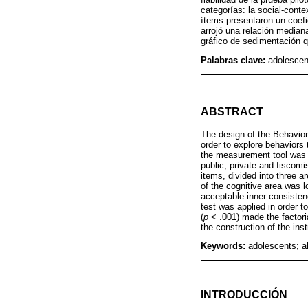
categorías: la social-cont
ítems presentaron un coefic
arrojó una relación median
gráfico de sedimentación q
Palabras clave:
adolescen
ABSTRACT
The design of the Behavior
order to explore behaviors 
the measurement tool was b
public, private and fiscomis
items, divided into three ar
of the cognitive area was 
acceptable inner consisten
test was applied in order to
(
p
< .001) made the factoria
the construction of the ins
Keywords:
adolescents; ab
INTRODUCCIÓN