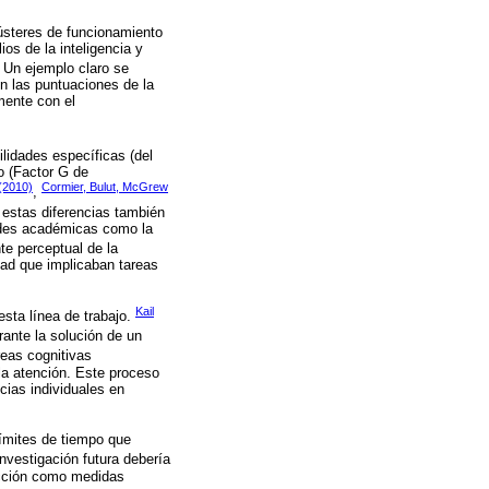
ústeres de funcionamiento
os de la inteligencia y
. Un ejemplo claro se
n las puntuaciones de la
mente con el
ilidades específicas (del
to (Factor G de
(2010)
Cormier, Bulut, McGrew
,
 estas diferencias también
dades académicas como la
e perceptual de la
dad que implicaban tareas
Kail
sta línea de trabajo.
rante la solución de un
reas cognitivas
la atención. Este proceso
cias individuales en
límites de tiempo que
nvestigación futura debería
eacción como medidas