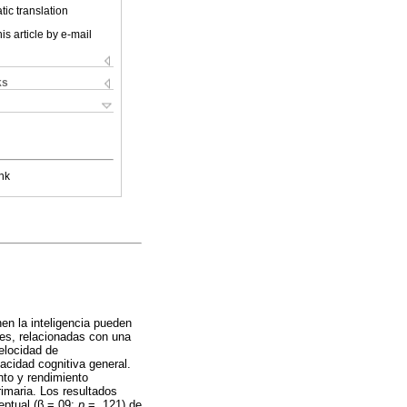
ic translation
is article by e-mail
ks
nk
en la inteligencia pueden
les, relacionadas con una
elocidad de
acidad cognitiva general.
nto y rendimiento
imaria. Los resultados
eptual (β =.09;
p
= .121) de