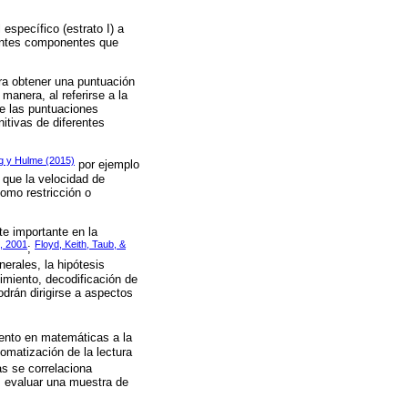
.
específico (estrato I) a
erentes componentes que
ara obtener una puntuación
manera, al referirse a la
e las puntuaciones
itivas de diferentes
ag y Hulme (2015)
por ejemplo
 que la velocidad de
como restricción o
te importante en la
, 2001
Floyd, Keith, Taub, &
;
nerales, la hipótesis
miento, decodificación de
drán dirigirse a aspectos
iento en matemáticas a la
omatización de la lectura
s se correlaciona
as evaluar una muestra de