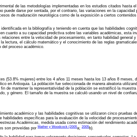
rimental de las metodologías implementadas en los estudios citados hasta el
no puede darse por sentada, por el contrario, las variaciones en la capacidad
esos de maduración neurológica como de la exposición a ciertos contenidos 
identificada en la bibliografía y teniendo en cuenta que las habilidades cogni
r en cuanto a su capacidad predictiva sobre las variables académicas, esta in
 relaciones entre la velocidad de procesamiento, en tanto habilidad general y
 lectura, el cálculo matemático y el conocimiento de las reglas gramaticale
lo del proceso académico.
es (53.8% mujeres) entre los 4 años 11 meses hasta los 13 años 8 meses, de
lico en Antioquia. La población fue seleccionada de manera aleatoria utilizan
 fin de mantener la representatividad de la población se estratificó la muestr
ado, y género. El tamaño de la muestra se calculó usando un nivel de confian
dimiento académico y las habilidades cognitivas se utilizaron cinco pruebas 
e habilidades específicas para la evaluación de la velocidad de procesamient
 Destrezas Académicas, medida usada como estimación del rendimiento acadé
Mather y Woodcock (2005
2005
nes son proveídas por
a;
b).
de la habilidad para tomar velozmente decisiones conceptuales correctas. La 