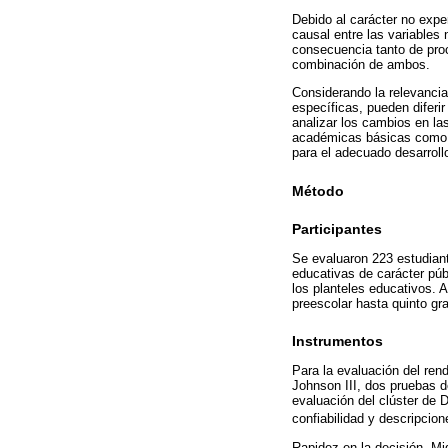
Debido al carácter no expe
causal entre las variables 
consecuencia tanto de proc
combinación de ambos.
Considerando la relevancia 
específicas, pueden diferi
analizar los cambios en las
académicas básicas como la
para el adecuado desarrol
Método
Participantes
Se evaluaron 223 estudiant
educativas de carácter púb
los planteles educativos. A
preescolar hasta quinto gr
Instrumentos
Para la evaluación del ren
Johnson III, dos pruebas d
evaluación del clúster de
confiabilidad y descripcio
Rapidez en la decisión. Mi