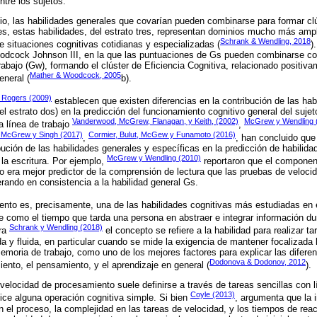
tre los sujetos.
io, las habilidades generales que covarían pueden combinarse para formar cl
s, estas habilidades, del estrato tres, representan dominios mucho más ampli
Schrank & Wendling, 2018
situaciones cognitivas cotidianas y especializadas (
)
oodcock Johnson III, en la que las puntuaciones de Gs pueden combinarse co
abajo (Gw), formando el clúster de Eficiencia Cognitiva, relacionado positiva
Mather & Woodcock, 2005
eneral (
b).
y Rogers (2009)
establecen que existen diferencias en la contribución de las hab
el estrato dos) en la predicción del funcionamiento cognitivo general del suje
Vanderwood, McGrew, Flanagan, y Keith, (2002)
McGrew y Wendling 
a línea de trabajo
,
, McGrew y Singh (2017)
Cormier, Bulut, McGew y Funamoto (2016)
,
, han concluido que
bución de las habilidades generales y específicas en la predicción de habili
McGrew y Wendling (2010)
 la escritura. Por ejemplo,
reportaron que el component
 era mejor predictor de la comprensión de lectura que las pruebas de veloci
rando en consistencia a la habilidad general Gs.
nto es, precisamente, una de las habilidades cognitivas más estudiadas en e
ne como el tiempo que tarda una persona en abstraer e integrar información du
Schrank y Wendling (2018)
ara
el concepto se refiere a la habilidad para realizar ta
a y fluida, en particular cuando se mide la exigencia de mantener focalizada 
memoria de trabajo, como uno de los mejores factores para explicar las diferen
Dodonova & Dodonov, 2012
nto, el pensamiento, y el aprendizaje en general (
).
 velocidad de procesamiento suele definirse a través de tareas sencillas con 
Coyle (2013)
lice alguna operación cognitiva simple. Si bien
, argumenta que la i
 en el proceso, la complejidad en las tareas de velocidad, y los tiempos de r