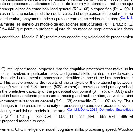
ento en procesos académicos básicos de lectura y matemática, así como aju
2
2
u conceptualización como habilidad general (R
= .68) o específica (R
= .69). 
ios en la capacidad predictiva de la velocidad de procesamiento sobre las h
Cai, Li 
o educativo, apoyando modelos previamente establecidos en el área (
2
inalmente, es generó un modelo de ecuaciones estructurales (
X
=1.431; p=.2
=.044) que permitió probar el ajuste de los modelos propuestos a los datos
s cognitivas; Modelo CHC; rendimiento académico; velocidad de procesamie
CHC) intelligence model proposes that the cognitive processes that make up in
skills, involved in particular tasks, and general skills, related to a wide vari
this model is the speed of processing, identified as one of the best predictor
ty. This article presents the results of the analysis of the relationship betwe
nce. A sample of 223 students (53% women) of preschool and primary schoo
n the predictive capacity of the perceptual component (β = .76,
p
< .001) and 
eed in basic academic processes of reading and mathematics, as well as simi
2
2
ir conceptualization as general (
R
= .68) or specific (
R
= .69) ability. The 
changes in the predictive capacity of processing speed over academic skills 
Cai, Li & Deng, 2013
Demetriou, Spanodius 
viously established models in the area (
;
2
ns (
X
= 1.431, p = .232, CFI = 1.000, TLI = .999, NFI = .999, RFI = .996,
e proposed models to data.
vement; CHC intelligence model; cognitive skills; processing speed, Woodco