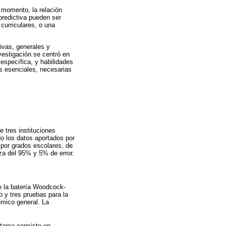
 momento, la relación
 predictiva pueden ser
curriculares, o una
tivas, generales y
vestigación se centró en
 específica, y habilidades
s esenciales, necesarias
 tres instituciones
do los datos aportados por
a por grados escolares, de
za del 95% y 5% de error.
de la batería Woodcock-
o y tres pruebas para la
mico general. La
tarea consiste en