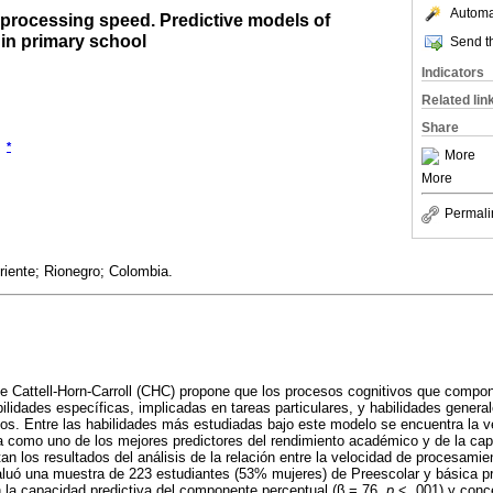
Automat
 processing speed. Predictive models of
in primary school
Send th
Indicators
Related lin
Share
*
More
More
Permali
riente; Rionegro; Colombia.
de Cattell-Horn-Carroll (CHC) propone que los procesos cognitivos que compon
lidades específicas, implicadas en tareas particulares, y habilidades genera
os. Entre las habilidades más estudiadas bajo este modelo se encuentra la v
a como uno de los mejores predictores del rendimiento académico y de la cap
an los resultados del análisis de la relación entre la velocidad de procesamie
luó una muestra de 223 estudiantes (53% mujeres) de Preescolar y básica pr
 la capacidad predictiva del componente perceptual (β =.76,
p
< .001) y conc