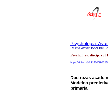
Psychologia. Avan
On-line version
ISSN
1900-
Psychol. av. discip. vo
https://doi.org/10.21500/19002
Destrezas académ
Modelos predictiv
primaria