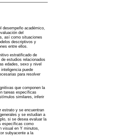
s del desempeño académico,
evaluación del
es, así como situaciones
delos descriptivos y
nes entre ellos.
tivo estratificado de
s de estudios relacionados
tas edades, sexo y nivel
 inteligencia puede
ecesarias para resolver
ognitivas que componen la
en tareas específicas
ímulos similares, inferir
r estrato y se encuentran
generales y se estudian a
plo, si se desea evaluar la
as específicas como
n visual en Y minutos,
tor subyacente a la