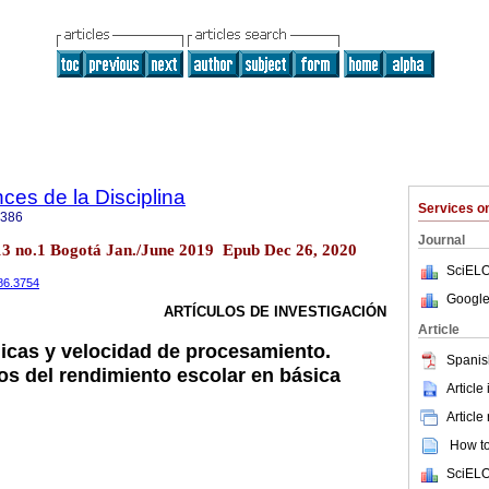
ces de la Disciplina
Services 
2386
Journal
l.13 no.1 Bogotá Jan./June 2019 Epub Dec 26, 2020
SciELO
386.3754
Google
ARTÍCULOS DE INVESTIGACIÓN
Article
icas y velocidad de procesamiento.
Spanis
os del rendimiento escolar en básica
Article
Article
How to 
SciELO