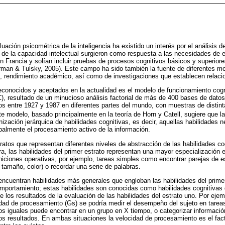
luación psicométrica de la inteligencia ha existido un interés por el análisi
t de la capacidad intelectual surgieron como respuesta a las necesidades de 
 Francia y solían incluir pruebas de procesos cognitivos básicos y superior
man & Tulsky, 2005). Este campo ha sido también la fuente de diferentes mo
ia, rendimiento académico, así como de investigaciones que establecen relacio
onocidos y aceptados en la actualidad es el modelo de funcionamiento cogni
HC), resultado de un minucioso análisis factorial de más de 400 bases de dato
ados entre 1927 y 1987 en diferentes partes del mundo, con muestras de distin
te modelo, basado principalmente en la teoría de Horn y Catell, sugiere que la
zación jerárquica de habilidades cognitivas, es decir, aquellas habilidades n
ipalmente el procesamiento activo de la información.
ratos que representan diferentes niveles de abstracción de las habilidades c
ra, las habilidades del primer estrato representan una mayor especialización 
ciones operativas, por ejemplo, tareas simples como encontrar parejas de est
 tamaño, color) o recordar una serie de palabras.
encuentran habilidades más generales que engloban las habilidades del prime
mportamiento; estas habilidades son conocidas como habilidades cognitivas 
 los resultados de la evaluación de las habilidades del estrato uno. Por ejem
idad de procesamiento (Gs) se podría medir el desempeño del sujeto en tare
los iguales puede encontrar en un grupo en X tiempo, o categorizar informació
s resultados. En ambas situaciones la velocidad de procesamiento es el fac