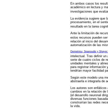
En ambos casos los resulta
académico en lectura y ma
investigaciones que evalúa
La evidencia sugiere que l
procesamiento, en el senti
resultado en la tarea cogni
Ante la limitación de recur
estos recursos pueden ser 
relación al inicio del desa
automatización de las mi
Demetriou, Spanoudis y Shayer
intelectual. Tras definir 
serie de cuatro ciclos de
unidades mentales y alinea
para registrar información
tendrían mayor facilidad p
Según este modelo una ment
abstraerla e integrarla de
Los autores son enfáticos a
cambios en la relación de 
(el desarrollo neuronal diri
diversas funciones basadas
construirían las redes nec
la vida.