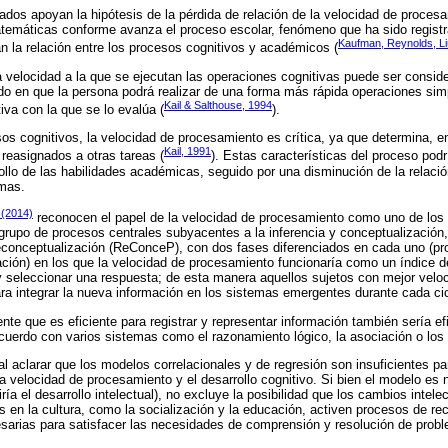
dos apoyan la hipótesis de la pérdida de relación de la velocidad de procesa
temáticas conforme avanza el proceso escolar, fenómeno que ha sido registr
Kaufman, Reynolds, L
n la relación entre los procesos cognitivos y académicos (
a velocidad a la que se ejecutan las operaciones cognitivas puede ser consi
do en que la persona podrá realizar de una forma más rápida operaciones sim
Kail & Salthouse, 1994
tiva con la que se lo evalúa (
).
sos cognitivos, la velocidad de procesamiento es crítica, ya que determina, en
Kail, 1991
reasignados a otras tareas (
). Estas características del proceso podrí
rrollo de las habilidades académicas, seguido por una disminución de la relac
smas.
 (2014)
reconocen el papel de la velocidad de procesamiento como uno de los 
un grupo de procesos centrales subyacentes a la inferencia y conceptualización
 reconceptualización (ReConceP), con dos fases diferenciados en cada uno (p
ción) en los que la velocidad de procesamiento funcionaría como un índice de 
 y seleccionar una respuesta; de esta manera aquellos sujetos con mejor vel
ara integrar la nueva información en los sistemas emergentes durante cada cic
e que es eficiente para registrar y representar información también sería ef
 acuerdo con varios sistemas como el razonamiento lógico, la asociación o los 
l aclarar que los modelos correlacionales y de regresión son insuficientes par
la velocidad de procesamiento y el desarrollo cognitivo. Si bien el modelo es 
giría el desarrollo intelectual), no excluye la posibilidad que los cambios intel
 en la cultura, como la socialización y la educación, activen procesos de re
esarias para satisfacer las necesidades de comprensión y resolución de probl