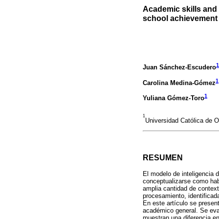
Academic skills and
school achievement 
1
Juan Sánchez-Escudero
1
Carolina Medina-Gómez
1
Yuliana Gómez-Toro
1
Universidad Católica de O
RESUMEN
El modelo de inteligencia 
conceptualizarse como habi
amplia cantidad de context
procesamiento, identificad
En este artículo se present
académico general. Se eva
muestran una diferencia en