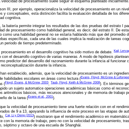
la velocidad de procesamiento suele seguir el esquema planteado inicialmente
n III, por ejemplo, operacionaliza la velocidad de procesamiento en un nivel 
es y conceptuales, esta distinción facilita la evaluación detallada de los dif
ad cognitiva.
la batería permite integrar los resultados de las dos pruebas del estrato I p
ad de procesamiento como habilidad general, es decir, del estrato II. De esta 
o como una habilidad general no se estaría hablando más que del promedio d
bas específicas, cada una de las cuales implica la realización de tareas cogn
un periodo de tiempo predeterminado.
Kail, Lerv
e procesamiento en el desarrollo cognitivo ha sido motivo de debate.
 con el desarrollo cognitivo de varias maneras. A modo de hipótesis plantean
o predictor del desarrollo del razonamiento durante la infancia al funcionar 
 reconceptualización durante la infancia.
 han establecido, además, que la velocidad de procesamiento es un ingredien
Evans, Floyd, McGrew & Leforgee
de habilidades escolares en áreas como lectura (
Floyd, Evans, & McGrew, 2003
Taub, Floyd, Keith & McGrew, 2008
s (
;
). En términos ge
ápido un sujeto automatice operaciones académicas básicas como el reconoci
 aritméticos básicos, más recursos atencionales y de memoria de trabajo po
Evans et al., 2001
ño de la tarea (
).
 que la velocidad de procesamiento tiene una fuerte relación con en el rendim
ados de 9 a 13, apoyando la influencia de este proceso en las etapas de aut
Cai, Li y Deng (2013
ado,
) mostraron que el rendimiento académico en matemática
nte con la memoria de trabajo, pero no con la velocidad de procesamiento, tr
to, séptimo y octavo de una escuela de Shanghái.