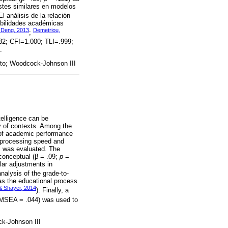
stes similares en modelos
El análisis de la relación
abilidades académicas
& Deng, 2013
Demetriou,
;
32; CFI=1.000; TLI=.999;
.
nto; Woodcock-Johnson III
telligence can be
ety of contexts. Among the
s of academic performance
en processing speed and
l was evaluated. The
conceptual (β = .09;
p
=
lar adjustments in
analysis of the grade-to-
as the educational process
& Shayer, 2014
). Finally, a
 RMSEA = .044) was used to
ck-Johnson III