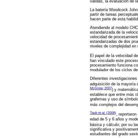
válidas, la evaluación de 
La batería Woodcock Johnso
partir de tareas perceptual
hacen parte de esta habilid
Atendiendo al modelo CHC, 
estandarizada de la velocid
velocidad de procesamient
estandarizadas de dos prue
niveles de complejidad en 
El papel de la velocidad d
han vinculado este proceso
procesamiento funciona com
modulador de los ciclos de
Diferentes investigaciones
adquisición de la mayoría 
McGrew, 2007
) y matemática
establece que entre más r
grafemas y uso de símbolos
más complejos del desempe
Taub et al. (2008)
, reportaron
edad de 5 y 6 años y moder
básica y cálculo; por su l
significativa y positivame
estudiantes del grado sex