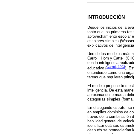
INTRODUCCIÓN
Desde los inicios de la eva
tanto que los primeros tes
aprovechamiento escolar en
escolares simples (Wasser
explicativos de inteligenc
Uno de los modelos más rec
Carroll, Horn y Cattell (C
con la inteligencia realiz
Carroll, 1993
educativo (
). Es
entenderse como una organi
tareas que requieren princ
El modelo propone tres est
inteligencia. De esta mane
aproximándose más a defini
categorías simples (forma,
En el segundo estrato, se 
en amplios dominios de co
través de la combinación de
habilidad general de veloc
identificar cuántos estímu
después se promediarían lo