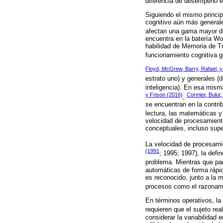
diferencia de desempeño en
Siguiendo el mismo princip
cognitivo aún más generale
afectan una gama mayor de 
encuentra en la batería W
habilidad de Memoria de Tr
funcionamiento cognitiva g
Floyd, McGrew, Barry, Rafael, 
estrato uno) y generales (d
inteligencia). En esa mism
y Frison (2016)
Cormier, Bulut
,
se encuentran en la contri
lectura, las matemáticas y
velocidad de procesamiento
conceptuales, incluso supe
La velocidad de procesamie
(1991
; 1995; 1997), la defi
problema. Mientras que p
automáticas de forma rápid
es reconocido, junto a la 
procesos como el razonamie
En términos operativos, la
requieren que el sujeto rea
considerar la variabilidad