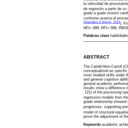
la velocidad de procesami
de regresión a partir de s
grado a grado mostró camb
conforme avanza el proces
Spanodius & Shayer, 2014
). F
NFI=.999; RFI=.996; RMSEA
Palabras clave
habilidade
ABSTRACT
The Cattell-Horn-Carroll (
conceptualized as specific 
most studied skills under 
and general cognitive abili
general academic performa
results show a difference i
.121) of the processing sp
regression models from the
grade relationship showed 
progresses, supporting pre
model of structural equatio
prove the adjustment of th
Keywords
academic achie