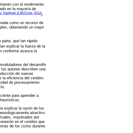
miento con el rendimiento
ado en la mayoría de
iu, Kaufman & McGrew, 2012
).
derada como un recurso de
ples, obteniendo un mejor
 parte, qué tan rápido
an explicar la fuerza de la
ión conforme avanza la
moduladores del desarrollo
, los autores describen una
roducción de nuevas
la eficiencia del cerebro
ocidad de procesamiento
lo.
iciente para aprender a
heurísticos.
a explicar la razón de los
neurológicamente atractivo
ectuales, impulsados por
conexión en el cerebro que
emas de los ciclos durante