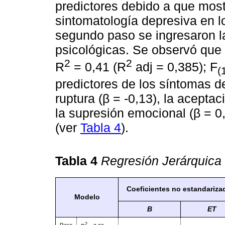
predictores debido a que mostr
sintomatología depresiva en lo
segundo paso se ingresaron la
psicológicas. Se observó que 
2
2
R
= 0,41 (R
adj = 0,385); F
(
predictores de los síntomas d
ruptura (β = -0,13), la aceptac
la supresión emocional (β = 0,
(ver
Tabla 4
).
Tabla 4
Regresión Jerárquica
Coeficientes no estandariza
Modelo
B
ET
2
Paso