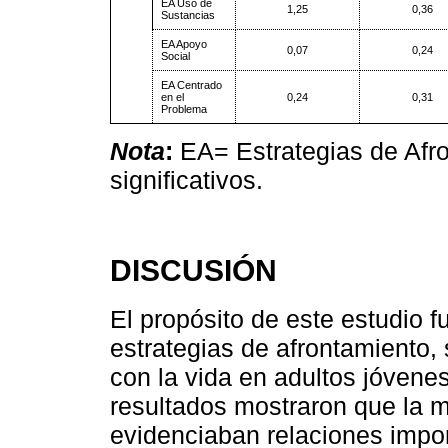
EA Uso de
1,25
0,36
Sustancias
EA Apoyo
0,07
0,24
Social
EA Centrado
en el
0,24
0,31
Problema
Nota
:
EA= Estrategias de Afro
significativos.
DISCUSIÓN
El propósito de este estudio fu
estrategias de afrontamiento,
con la vida en adultos jóvene
resultados mostraron que la m
evidenciaban relaciones impor