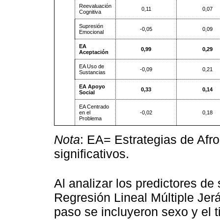
Reevaluación
0,11
0,07
Cognitiva
Supresión
-0,05
0,09
Emocional
EA
0,99
0,29
Aceptación
EA Uso de
-0,09
0,21
Sustancias
EA Apoyo
0,33
0,14
Social
EA Centrado
en el
-0,02
0,18
Problema
Nota
: EA= Estrategias de Afro
significativos.
Al analizar los predictores de
Regresión Lineal Múltiple Jer
paso se incluyeron sexo y el 