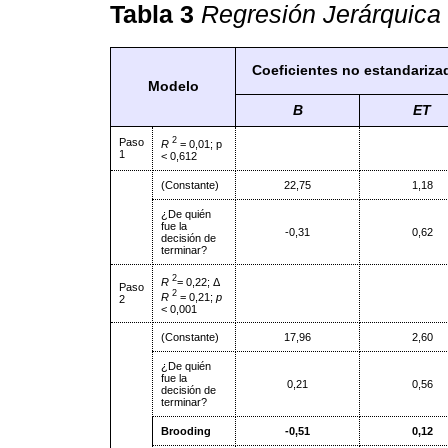
Tabla 3
Regresión Jerárquica 
Coeficientes no estandariza
Modelo
B
ET
2
Paso
R
= 0,01; p
1
< 0,612
(Constante)
22,75
1,18
¿De quién
fue la
-0,31
0,62
decisión de
terminar?
2
R
= 0,22; Δ
Paso
2
R
= 0,21;
p
2
< 0,001
(Constante)
17,96
2,60
¿De quién
fue la
0,21
0,56
decisión de
terminar?
Brooding
-0,51
0,12