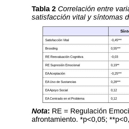
Tabla 2
Correlación entre var
satisfacción vital y síntomas 
Sín
Satisfacción Vital
-0,45***
Brooding
0,55***
RE Reevaluación Cognitiva
-0,03
RE Supresión Emocional
0,19**
EA Aceptación
-0,25***
EA Uso de Sustancias
0,28***
EA Apoyo Social
0,12
EA Centrado en el Problema
0,12
Nota
:
RE = Regulación Emocio
afrontamiento. *p<0,05; **p<0