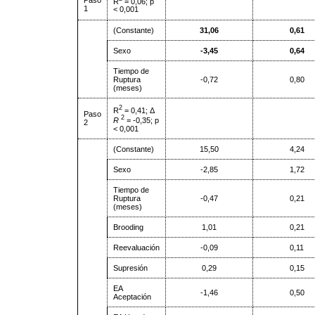
R
= 0,06; p
1
< 0,001
(Constante)
31,06
0,61
Sexo
-3,45
0,64
Tiempo de
Ruptura
-0,72
0,80
(meses)
2
R
= 0,41; Δ
Paso
2
R
= -0,35; p
2
< 0,001
(Constante)
15,50
4,24
Sexo
-2,85
1,72
Tiempo de
Ruptura
-0,47
0,21
(meses)
Brooding
1,01
0,21
Reevaluación
-0,09
0,11
Supresión
0,29
0,15
EA
-1,46
0,50
Aceptación