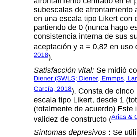
afrontamiento centrado en el 
subescalas de afrontamiento a
en una escala tipo Likert con 
partiendo de 0 (nunca hago es
consistencia interna de sus s
aceptación y a = 0,82 en uso 
2018
).
Satisfacción vital:
Se midió con
Diener (SWLS; Diener, Emmps, Lars
García, 2018
). Consta de cinco
escala tipo Likert, desde 1 (t
(totalmente de acuerdo) Este 
Arias & 
validez de constructo (
Síntomas depresivos
:
Se util