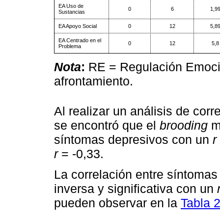
EA Uso de
0
6
1,9
Sustancias
EA Apoyo Social
0
12
5,8
EA Centrado en el
0
12
5,8
Problema
Nota
:
RE = Regulación Emocio
afrontamiento.
Al realizar un análisis de corr
se encontró que el
brooding
mo
síntomas depresivos con un
r
r
= -0,33.
La correlación entre síntomas 
inversa y significativa con un
pueden observar en la
Tabla 