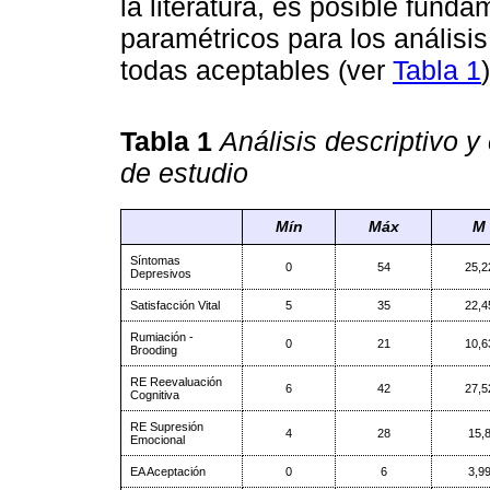
la literatura, es posible funda
paramétricos para los análisis
todas aceptables (ver
Tabla 1
)
Tabla 1
Análisis descriptivo y
de estudio
Mín
Máx
M
Síntomas
0
54
25,2
Depresivos
Satisfacción Vital
5
35
22,4
Rumiación -
0
21
10,6
Brooding
RE Reevaluación
6
42
27,5
Cognitiva
RE Supresión
4
28
15,
Emocional
EA Aceptación
0
6
3,9