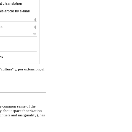
ic translation
is article by e-mail
ks
nk
ultura" y, por extensión, el
the common sense of the
ry about space theorization
ontiers and marginality), has