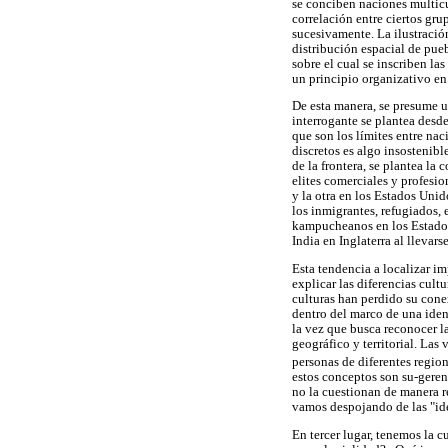
se conciben naciones multicu
correlación entre ciertos gru
sucesivamente. La ilustració
distribución espacial de pueb
sobre el cual se inscriben la
un principio organizativo en 
De esta manera, se presume u
interrogante se plantea desde
que son los límites entre na
discretos es algo insostenibl
de la frontera, se plantea la
elites comerciales y profesio
y la otra en los Estados Uni
los inmigrantes, refugiados, 
kampucheanos en los Estados
India en Inglaterra al llevars
Esta tendencia a localizar im
explicar las diferencias cult
culturas han perdido su cone
dentro del marco de una ident
la vez que busca reconocer l
geográfico y territorial. Las
personas de diferentes regio
estos conceptos son su-gerent
no la cuestionan de manera 
vamos despojando de las "ide
En tercer lugar, tenemos la c