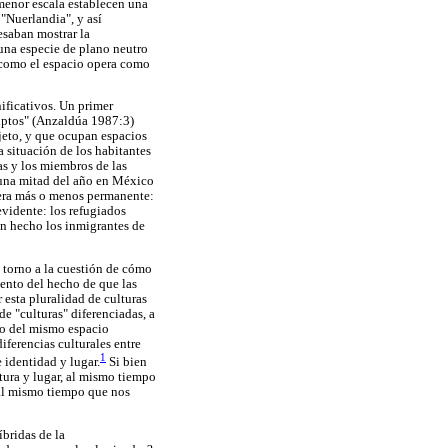
menor escala establecen una
 "Nuerlandia", y así
esaban mostrar la
 una especie de plano neutro
sí como el espacio opera como
ificativos. Un primer
bruptos" (Anzaldúa 1987:3)
bjeto, y que ocupan espacios
a situación de los habitantes
as y los miembros de las
n una mitad del año en México
anera más o menos permanente:
evidente: los refugiados
n hecho los inmigrantes de
n torno a la cuestión de cómo
ento del hecho de que las
 esta pluralidad de culturas
de "culturas" diferenciadas, a
tro del mismo espacio
iferencias culturales entre
1
 identidad y lugar.
Si bien
ltura y lugar, al mismo tiempo
 al mismo tiempo que nos
íbridas de la