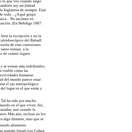
odo lo que veo cuando salgo
también soy así [mitad
la Inglaterra de siempre. Está
 de todo... ¿A qué grupo
aica... No nacimos en
ituación. (En Hebdige 1987:
 bien la excepción y no la
 caleidoscópico del Balsall
rosión de esas conexiones
tanto temían: a la
te de cuánto logren
 y se tornan más indefinidos,
s visible cómo las
olectividades humanas
dad del mundo parece estar
enar el ojo antropológico
del lugar en el que están y
. Tal ha sido por mucho
mundo en el que viven. Así,
plazadas, aun cuando la
xtos. Más aún, incluso en los
s algo distante, sino que se
estando altamente
n sentido literal (ver Cohen,