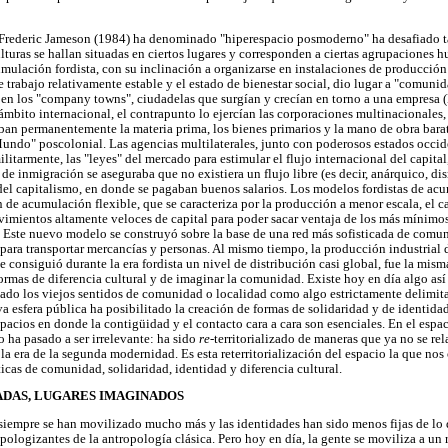
e Frederic Jameson (1984) ha denominado "hiperespacio posmoderno" ha desafiado 
lturas se hallan situadas en ciertos lugares y corresponden a ciertas agrupaciones 
cumulación fordista, con su inclinación a organizarse en instalaciones de producci
 trabajo relativamente estable y el estado de bienestar social, dio lugar a "comunid
s en los "company towns", ciudadelas que surgían y crecían en torno a una empresa
mbito internacional, el contrapunto lo ejercían las corporaciones multinacionales, 
an permanentemente la materia prima, los bienes primarios y la mano de obra barat
undo" poscolonial. Las agencias multilaterales, junto con poderosos estados occid
ilitarmente, las "leyes" del mercado para estimular el flujo internacional del capita
s de inmigración se aseguraba que no existiera un flujo libre (es decir, anárquico, d
 del capitalismo, en donde se pagaban buenos salarios. Los modelos fordistas de ac
de acumulación flexible, que se caracteriza por la producción a menor escala, el c
vimientos altamente veloces de capital para poder sacar ventaja de los más mínimos 
s. Este nuevo modelo se construyó sobre la base de una red más sofisticada de comu
para transportar mercancías y personas. Al mismo tiempo, la producción industrial de
e consiguió durante la era fordista un nivel de distribución casi global, fue la mis
ormas de diferencia cultural y de imaginar la comunidad. Existe hoy en día algo as
ado los viejos sentidos de comunidad o localidad como algo estrictamente delimita
va esfera pública ha posibilitado la creación de formas de solidaridad y de identida
pacios en donde la contigüidad y el contacto cara a cara son esenciales. En el espa
 ha pasado a ser irrelevante: ha sido
re
-territorializado de maneras que ya no se re
la era de la segunda modernidad. Es esta reterritorialización del espacio la que nos
icas de comunidad, solidaridad, identidad y diferencia cultural.
DAS, LUGARES IMAGINADOS
siempre se han movilizado mucho más y las identidades han sido menos fijas de lo 
pologizantes de la antropología clásica. Pero hoy en día, la gente se moviliza a un 