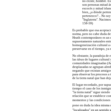
no existe, hombre. Es
son personas mitad ár
escocés y mitad irlan
bien, ¿a dónde perten
pertenezco?... No so
"Inglaterra". Nacimos
158-59)
Es probable que esa aceptaci
norma, pero no cabe duda de 
Heath contemporáneo es un e
supuestamente naturales entr
homogeneización cultural a e
preservarse en el tiempo, ya
No obstante, la paradoja de e
las
ideas
de lugares cultural
comunidades imaginadas (And
desplazadas se agrupan alred
negando que existan arraigos
para observar los procesos a 
de la tierra natal que han dej
El lugar recordado, por supu
tiempo el caso de los inmigr
"la tierra natal" sigue sien
relación que se establece con
momentos y las condiciones má
pone en duda la idea misma d
"localizados" en un sentido 