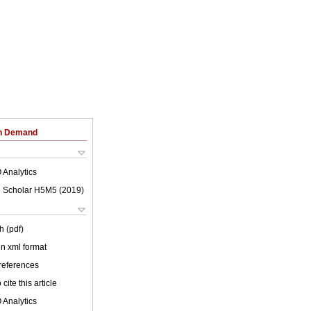
on Demand
 Analytics
 Scholar H5M5 (
2019
)
h (pdf)
 in xml format
 references
cite this article
 Analytics