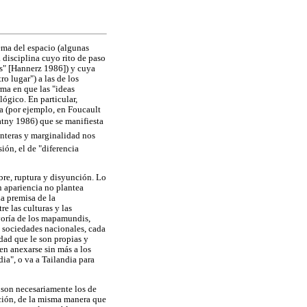
ema del espacio (algunas
disciplina cuyo rito de paso
os" [Hannerz 1986]) y cuya
o lugar") a las de los
rma en que las "ideas
ógico. En particular,
ta (por ejemplo, en Foucault
ny 1986) que se manifiesta
nteras y marginalidad nos
ión, el de "diferencia
bre, ruptura y disyunción. Lo
en apariencia no plantea
a premisa de la
re las culturas y las
yoría de los mapamundis,
 sociedades nacionales, cada
dad que le son propias y
en anexarse sin más a los
dia", o va a Tailandia para
o son necesariamente los de
ación, de la misma manera que