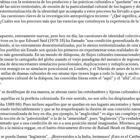
bina con la resistencia de los productos y las prácticas culturales a "quedarse" en e
 las raíces territoriales, de erosión de la particularidad cultural de los lugares y d
esterritorialización de la identidad que acompaña a estos procesos ha llevado a que
 las cuestiones claves de la investigación antropológica reciente: "¿Qué significa, a 
'? ¿Cuáles son los procesos más que las esencias que constituyen la experiencia de la
supuesto, enteramente nuevas; pero hoy en día, las cuestiones de identidad colectiva
viven en lo que Edward Said (1979:18) ha llamado "una condición generalizada de
siendo, si no enteramente desterritorializadas, por lo menos territorializadas de otra
 los pueblos sin Estado son quizás los primeros en experimentar estas realidades de
o más generalizada. En un mundo de diásporas, de flujos culturales transnacional
de trazar la cartografía del globo usando el viejo paradigma del mosaico de regiones
ma de desconcertantes simulacros poscoloniales, duplicaciones y reduplicaciones, e
cen resurgir en su simulacro poscolonial en Londres, y el Teherán de antes de la rev
 millar de dramas culturales de ese mismo tipo tienen lugar a todo lo largo y ancho
apunteo cultural de la diáspora, las conocidas líneas entre el "aquí" y el "allá", el ce
.
 se desdibujan de esa manera, se alteran tanto las certidumbres y fijezas culturales
aquéllas en la periferia colonizada. En este sentido, no son sólo los desplazados q
a 1989:66). Pues incluso aquellos que se quedan en sus lugares ancestrales y fami
lterado ineluctablemente y que se ha resquebrajado la ilusión de una conexión natura
internacionalizada de hoy en día, por ejemplo, la "anglicidad " es algo tan complej
a noción de la "palestinidad" o la de la "armenidad", pues "Inglaterra" ("la verdadera
itado que a una condición de ser o a una posición moral imaginadas. Miremos, por
do a la música reggae, en el barrio étnicamente diverso de Balsall Heath en Birmi
se pueda llamar "Inglaterra"... ¡Bienvenidos a la India, hermanos! ¡Esto es el Caribe!.