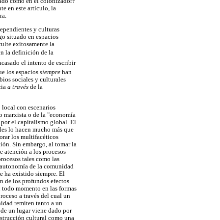
zado como en el colonizador?
e en este artículo, la
ra.
dependientes y culturas
go situado en espacios
culte exitosamente la
n la definición de la
acasado el intento de escribir
que los espacios
siempre
han
ios sociales y culturales
cia
a través
de la
 local con escenarios
mo marxista o de la "economía
por el capitalismo global. El
cales lo hacen mucho más que
rar los multifacéticos
ción. Sin embargo, al tomar la
e atención a los procesos
procesos tales como las
la autonomía de la comunidad
e ha existido siempre. El
n de los profundos efectos
en todo momento en las formas
roceso a través del cual un
nidad remiten tanto a un
 de un lugar viene dado por
nstrucción cultural como una