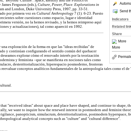
, "Beyond 'Culture': Space, Identity and the Politics of
Automat
y James Ferguson (eds.),
Culture, Power, Place. Explorations in
m and London, Duke University Press, 1997, pp. 33-51.
Send th
cado por primera vez en
Cultural Anthropology
7 (1): 6-23. Puesto
 recientes sobre cuestiones como espacio, lugar e identidad
Indicators
primera versión, no la hemos revisado, y la hemos reimpreso aquí
ciones y actualizaciones), tal como apareció en 1992.
Related lin
Share
More
 una exploración de la forma en que las "ideas recibidas" de
More
rado y continúan configurando el sentido común del quehacer
, deseamos explorar cómo el renovado interés por la teorización
Permali
modernista y feminista –que se manifiesta en nociones tales como
mulacro, desterritorialización, hiperespacio posmoderno, fronteras
 reevaluar conceptos analíticos fundamentales de la antropología tales como el de "c
ultural.
y that "received ideas" about space and place have shaped, and continue to shape, 
cally, we want to inquire how the renewed interest in postmodern and feminist theo
vigilance, panopticism, simulacrum, deterritorialization, postmodern hyperspace, fr
thropological analytical concepts such as "culture" and "cultural difference".