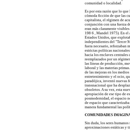
comunidad o localidad.
Es por esta razón que lo qu
cómoda ficción de que las cu
capitalista, el régimen de a
conjunción con una fuerza de
eran más claramente visible
198 6 , Mandel 1975). En el á
Estados Unidos, que explotab
independientes del "Tercer M
fuera necesario, reforzaban m
estrictas políticas nacionale
hacia los enclaves centrales
reemplazados por un régimen 
las líneas de producción, mo
laboral y las materias prima
de las mejoras en los medios 
entretenimiento y el ocio, qu
paradójica, inventó nuevas f
transnacional que ha desplaz
obsoletos. A su vez, esta nue
apropiación de ese tipo de es
posmodernidad, el espacio no
de espacio que caracterizaba 
manera fundamental las polít
COMUNIDADES IMAGINA
Sin duda, los seres humanos 
aproximaciones estáticas y ti