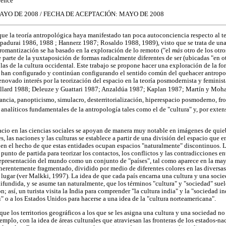
rence
YO DE 2008 / FECHA DE ACEPTACIÓN: MAYO DE 2008
que la teoría antropológica haya manifestado tan poca autoconciencia respecto al t
adurai 1986, 1988 ; Hannerz 1987; Rosaldo 1988, 1989), visto que se trata de una 
 romantización se ha basado en la exploración de lo remoto ("el
más
otro de los otr
 parte de la yuxtaposición de formas radicalmente diferentes de ser (ubicadas "en otr
las de la cultura occidental. Este trabajo se propone hacer una exploración de la fo
r han configurado y continúan configurando el sentido común del quehacer antropol
novado interés por la teorización del espacio en la teoría posmodernista y feminis
lard 1988; Deleuze y Guattari 1987; Anzaldúa 1987; Kaplan 1987; Martín y Mohat
ancia, panopticismo, simulacro, desterritorialización, hiperespacio posmoderno, fro
analíticos fundamentales de la antropología tales como el de "cultura" y, por extens
acio en las ciencias sociales se apoyan de manera muy notable en imágenes de quie
s, las naciones y las culturas se establece a partir de una división del espacio que 
n el hecho de que estas entidades ocupan espacios "naturalmente" discontinuos. L
punto de partida para teorizar los contactos, los conflictos y las contradicciones ent
 representación del mundo como un conjunto de "países", tal como aparece en la ma
erentemente fragmentado, dividido por medio de diferentes colores en las diversas
 lugar (ver Malkki, 1997). La idea de que cada país encarna una cultura y una socie
difundida, y se asume tan naturalmente, que los términos "cultura" y "sociedad" suel
; así, un turista visita la India para comprender "la cultura india" y la "sociedad in
i" o a los Estados Unidos para hacerse a una idea de la "cultura norteamericana".
 que los territorios geográficos a los que se les asigna una cultura y una sociedad n
emplo, con la idea de áreas culturales que atraviesan las fronteras de los estados-n