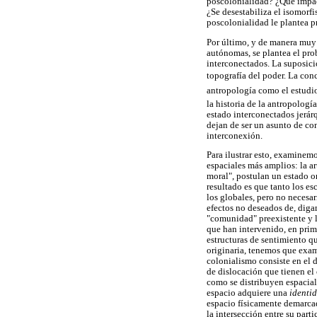
poscolonialidad? ¿Qué impact
¿Se desestabiliza el isomorf
poscolonialidad le plantea pr
Por último, y de manera muy 
autónomas, se plantea el pro
interconectados. La suposici
topografía del poder. La con
antropología como el estudio 
la historia de la antropologí
estado interconectados jerár
dejan de ser un asunto de con
interconexión.
Para ilustrar esto, examinem
espaciales más amplios: la a
moral", postulan un estado o
resultado es que tanto los e
los globales, pero no necesa
efectos no deseados de, digam
"comunidad" preexistente y l
que han intervenido, en prim
estructuras de sentimiento q
originaria, tenemos que exa
colonialismo consiste en el 
de dislocación que tienen el
como se distribuyen espacial
espacio adquiere una
identi
espacio físicamente demarca
la intersección entre su par