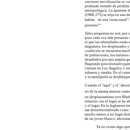
creciente movilización se com
profundo sentido de pérdida de
antropológica. La aparente d
(1988:275) se erija en una de
hablar... de una 'tierra natal
presente?"
Tales preguntas no son, por 
pues cada vez más personas 
el que las identidades están 
migrantes, los desplazados y
condición se encuentra much
de poblaciones, los intentos 
desafiados por una amplia ga
Paquistán poscoloniales pare
cenizas en Los Ángeles, y un
urbanos y rurales. En el contr
y la metrópolis se desdibujan
Cuando el "aquí" y el "ahora"
no de la misma manera como 
un desplazamiento (ver Bhabh
relación con el lugar se ha a
y el lugar. En la Inglaterra 
tan desterritorializado como l
mucho menos a un lugar delim
de un joven blanco, aficiona
Ya no existe algo que 