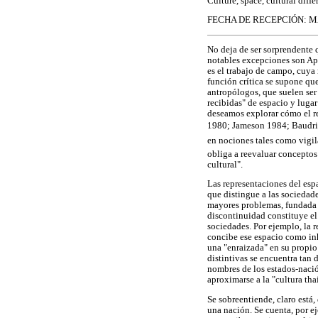
Culture, space, cultural diffe
FECHA DE RECEPCIÓN: MA
No deja de ser sorprendente 
notables excepciones son App
es el trabajo de campo, cuya
función crítica se supone que
antropólogos, que suelen ser 
recibidas" de espacio y luga
deseamos explorar cómo el re
1980; Jameson 1984; Baudril
en nociones tales como vigil
obliga a reevaluar conceptos 
cultural".
Las representaciones del esp
que distingue a las sociedade
mayores problemas, fundada e
discontinuidad constituye el 
sociedades. Por ejemplo, la
concibe ese espacio como inh
una "enraizada" en su propio
distintivas se encuentra tan 
nombres de los estados-nación
aproximarse a la "cultura tha
Se sobreentiende, claro está,
una nación. Se cuenta, por ej