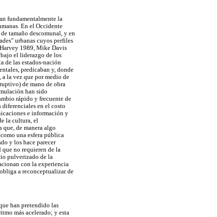
tan fundamentalmente la
humanas. En el Occidente
ón de tamaño descomunal, y en
ades" urbanas cuyos perfiles
 (Harvey 1989, Mike Davis
bajo el liderazgo de los
a de las estados-nación
entales, predicaban y, donde
l, a la vez que por medio de
isruptivo) de mano de obra
umulación han sido
ambio rápido y frecuente de
diferenciales en el costo
nicaciones e información y
 la cultura, el
ma que, de manera algo
í como una esfera pública
do y los hace parecer
d que no requieren de la
cio pulverizado de la
lacionan con la experiencia
 obliga a reconceptualizar de
que han pretendido las
ritmo más acelerado; y esta