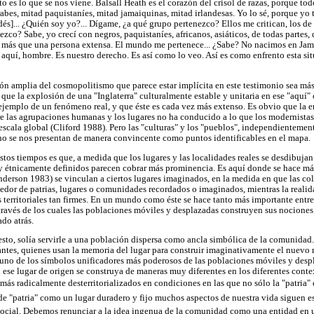
to es lo que se nos viene. Balsall Heath es el corazón del crisol de razas, porque t
abes, mitad paquistaníes, mitad jamaiquinas, mitad irlandesas. Yo lo sé, porque yo 
dés]... ¿Quién soy yo?... Dígame, ¿a qué grupo pertenezco? Ellos me critican, los de 
ezco? Sabe, yo crecí con negros, paquistaníes, africanos, asiáticos, de todas partes,
y más que una persona extensa. El mundo me pertenece... ¿Sabe? No nacimos en Jam
 aquí, hombre. Es nuestro derecho. Es así como lo veo. Así es como enfrento esta s
ón amplia del cosmopolitismo que parece estar implícita en este testimonio sea más
que la explosión de una "Inglaterra" culturalmente estable y unitaria en ese "aquí"
jemplo de un fenómeno real, y que éste es cada vez más extenso. Es obvio que la e
e las agrupaciones humanas y los lugares no ha conducido a lo que los modernistas 
scala global (Cliford 1988). Pero las "culturas" y los "pueblos", independientemen
 no se nos presentan de manera convincente como puntos identificables en el mapa.
stos tiempos es que, a medida que los lugares y las localidades reales se desdibujan
 y étnicamente definidos parecen cobrar más prominencia. Es aquí donde se hace má
erson 1983) se vinculan a ciertos lugares imaginados, en la medida en que las c
edor de patrias, lugares o comunidades recordados o imaginados, mientras la reali
 territoriales tan firmes. En un mundo como éste se hace tanto más importante entr
través de los cuales las poblaciones móviles y desplazadas construyen sus nociones 
ado atrás.
esto, solía servirle a una población dispersa como ancla simbólica de la comunidad
antes, quienes usan la memoria del lugar para construir imaginativamente el nuevo 
do uno de los símbolos unificadores más poderosos de las poblaciones móviles y des
 ese lugar de origen se construya de maneras muy diferentes en los diferentes conte
s radicalmente desterritorializados en condiciones en las que no sólo la "patria" e
e "patria" como un lugar duradero y fijo muchos aspectos de nuestra vida siguen 
social. Debemos renunciar a la idea ingenua de la comunidad como una entidad en u