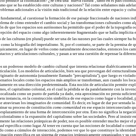
o produce la colonización? ¿Se crea una "nueva cultura", tanto en el país coloni
ismo que se ha establecido ente culturas y naciones? Tal como señalamos más adelant
oblemas adicionales a la visión más tradicional de la relación entre espacio y cultu
fundamental, al cuestionar la formación de ese paisaje fraccionado de naciones in
blema de cómo entender el cambio social y las transformaciones culturales como al
ón de que los espacios son autónomos ha permitido que el poder de la topografía o
cepción del espacio como algo inherentemente fragmentado que se halla implícita e
de las culturas (en plural) puede ser una de las razones por las cuales siempre ha fr
a como la biografía del imperialismo. Si, por el contrario, se parte de la premisa de 
quicamente, en lugar de verlos como naturalmente desconectados, entonces los camb
tactos y articulaciones culturales, y pasan a ser una cuestión de repensar la diferen
os un poderoso modelo de cambio cultural que intenta relacionar dialécticamente lo
rticulación. Los modelos de articulación, bien sea que provengan del estructuralis
riginario de autonomía (usualmente llamado "precapitalista"), que luego es violado 
scenarios locales como los espacios más amplios se transforman, aun cuando los lo
riamente en una dirección predeterminada. Esta noción de articulación permite explo
os, el capitalismo colonial, en el cual la pérdida se da paralelamente con la inven
ocalizada como un punto de partida ya dado, esta aproximación no presta suficient
era instancia, en la construcción simbólica de ese espacio como lugar o localidad, 
ue atraviesan los imaginarios de comunidad. Es decir, en lugar de dar por sentada 
minar su proceso de constitución
como comunidad
en ese espacio interconectado qu
desplazamiento de una forma de interconexión por otra. Esto no significa la negació
 colonialismo o la expansión del capitalismo sobre las sociedades. Pero al insistir 
mente las relaciones jerárquicas de poder, nos es posible entender mucho mejor el p
dad
específica como lugar. Al tener en cuenta que las nociones de localidad o comu
do como a cúmulos de interacción, podemos ver que lo que constituye la identidad
ticipación específica en un sistema de espacios jerárquicamente organizados y su co