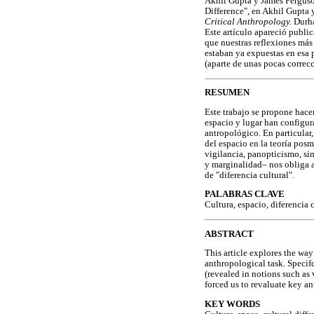
Akhil Gupta y James Ferguson
Difference", en Akhil Gupta 
Critical Anthropology.
Durha
Este artículo apareció publi
que nuestras reflexiones más
estaban ya expuestas en esa 
(aparte de unas pocas correc
RESUMEN
Este trabajo se propone hacer
espacio y lugar han configu
antropológico. En particular
del espacio en la teoría pos
vigilancia, panopticismo, si
y marginalidad– nos obliga a
de "diferencia cultural".
PALABRAS CLAVE
Cultura, espacio, diferencia c
ABSTRACT
This article explores the wa
anthropological task. Specif
(revealed in notions such as 
forced us to revaluate key an
KEY WORDS