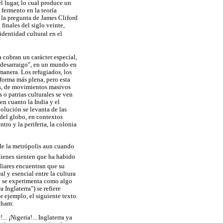
l lugar, lo cual produce un
e fermento en la teoría
 la pregunta de James Cliford
finales del siglo veinte,
 identidad cultural en el
 cobran un carácter especial,
 desarraigo", en un mundo en
 manera. Los refugiados, los
 forma más plena, pero esta
es, de movimientos masivos
 o patrias culturales se ven
n cuanto la India y el
olución se levanta de las
 del globo, en contextos
ntro y la periferia, la colonia
 de la metrópolis aun cuando
uienes sienten que ha habido
liares encuentran que su
l y esencial entre la cultura
o y se experimenta como algo
 Inglaterra") se refiere
 ejemplo, el siguiente texto
ngham:
.. ¡Nigeria!... Inglaterra ya