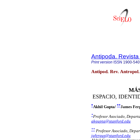
Antipoda. Revista
Print version
ISSN
1900-540
Antipod. Rev. Antropol
MÁS
ESPACIO, IDENTI
*
**
Akhil Gupta/
James Fer
*
Profesor Asociado, Depart
akgupta@stanford.edu
**
Profesor Asociado, Depar
jgfergus@stanford.edu