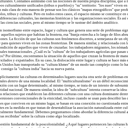
lturales. Contamos asimismo con las nociones de nuestra propia disciplina, que a 
pos culturalmente unificados (tribus o pueblos) y "su" territorio: "los nuer" viven en
n más clara de esta manera de pensar son los clásicos "mapas etnográficos" que prof
los, tribus y culturas. Pero en todos estos casos, el espacio mismo se constituye en
s diferencias culturales, las memorias históricas y las organizaciones sociales. Es a
las ciencias sociales, pero al mismo tiempo se le sustrae del ámbito analítico.
n isomorfismo entre espacio, lugar y cultura que genera una serie de problemas sign
 aquellos sujetos que habitan la frontera, esa "franja estrecha a lo largo de filos a
ciones. La ficción de que las culturas son fenómenos discretos, a semejanza de un o
e para quienes viven en las zonas fronterizas. De manera similar, y relacionada con l
 condición de aquellos que viven de cruzarlas: los trabajadores migrantes, los nómad
nales transnacionales. ¿Cuál es la "cultura" de los trabajadores agrícolas que pasa
dos? Por último, encontramos la situación de aquellos que cruzan la frontera de m
exilados y expatriados. En su caso, la dislocación entre lugar y cultura se hace más 
 Unidos han transportado su "cultura khmer" de un modo tan complejo como lo ha
e consigo la "cultura india" hacia su nueva patria.
plícitamente las culturas en determinados lugares suscita otra serie de problemas e
urales
dentro
de una misma localidad. El "multiculturalismo" es un débil reconocimi
xión con un lugar determinado; al mismo tiempo, se trata de un intento de subsumir
idad nacional. De manera similar, la idea de "subcultura" intenta conservar la idea 
as relaciones que establecen las diferentes culturas con una cultura dominante den
 versiones convencionales de la etnicidad, incluso cuando se usan para describir las d
nes que conviven en un mismo lugar, se basan en una conexión no cuestionada entre
es en la medida en que tratan de desestabilizar la asociación naturalizada entre cu
realmente fundamental. Debemos preguntarnos cómo abordar la diferencia cultural
as recibidas" sobre la cultura como algo localizado.
uestión fundamental de la poscolonialidad. ¿A qué lugares pertenecen las culturas h