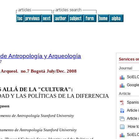
 de Antropología y Arqueología
Services 
7
Journal
. Arqueol. no.7 Bogotá July/Dec. 2008
SciELO
Google
 ALLÁ DE LA "CULTURA":
Article
DAD Y LAS POLÍTICAS DE LA DIFERENCIA
Spanis
guson
Article
amento de Antropología Stanford University
Article
How to 
tamento de Antropología Stanford University
SciELO